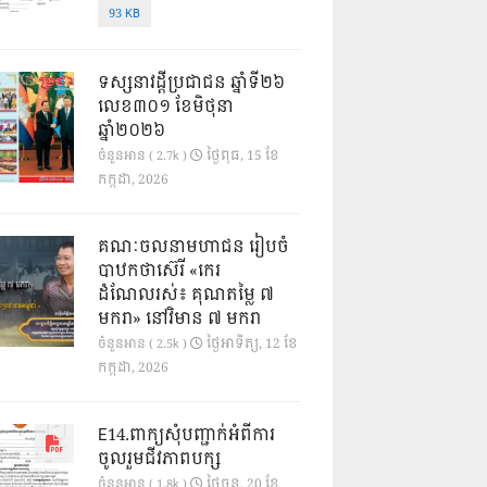
93 KB
ទស្សនាវដ្ដីប្រជាជន ឆ្នាំទី២៦
លេខ៣០១ ខែមិថុនា
ឆ្នាំ២០២៦
ថ្ងៃ​ពុធ, 15 ខែ​
ចំនួនអាន ( 2.7k )
កក្កដា, 2026
គណៈចលនាមហាជន រៀបចំ
បាឋកថាស៊េរី «កេរ
ដំណែលរស់៖ គុណតម្លៃ ៧
មករា» នៅវិមាន ៧ មករា
ថ្ងៃ​អាទិត្យ, 12 ខែ​
ចំនួនអាន ( 2.5k )
កក្កដា, 2026
E14.ពាក្យសុំបញ្ជាក់អំពីការ
ចូលរួមជីវភាពបក្ស
ថ្ងៃ​ចន្ទ, 20 ខែ​
ចំនួនអាន ( 1.8k )