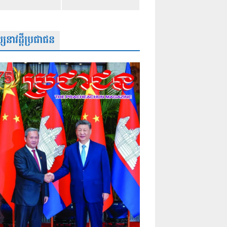
សនាវដ្តីប្រជាជន