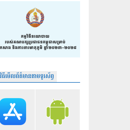
មវិធីមើលព័ត៌មានតាមទូរស័ព្វ