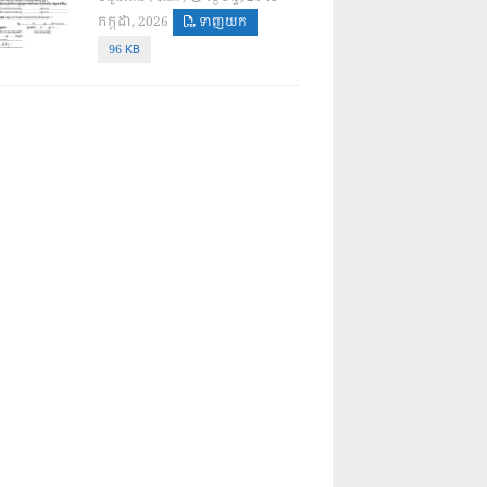
កក្កដា, 2026
ទាញយក
96 KB