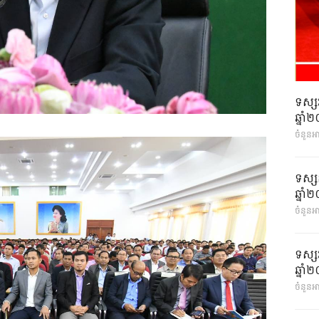
ទស្ស
ឆ្នា
ចំនួនអ
ទស្ស
ឆ្នា
ចំនួនអា
ទស្ស
ឆ្នា
ចំនួនអា