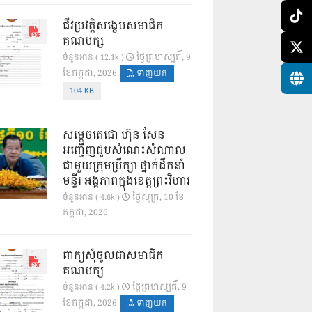
ជីវប្រវត្តិសង្ខេបសមាជិក
គណបក្ស
ថ្ងៃ​ព្រហស្បតិ៍, 9
ចំនួនអាន ( 12.1k )
ខែ​កក្កដា, 2026
ទាញយក
104 KB
សម្តេចតេជោ ហ៊ុន សែន
អញ្ជើញជួបសំណេះសំណាល
ជាមួយក្រុមប្រឹក្សា ថ្នាក់ដឹកនាំ
មន្ទីរ អង្គភាពក្នុងខេត្តព្រះវិហារ
ថ្ងៃ​សុក្រ, 10 ខែ​
ចំនួនអាន ( 4.6k )
កក្កដា, 2026
ពាក្យសុំចូលជាសមាជិក
គណបក្ស
ថ្ងៃ​ព្រហស្បតិ៍, 9
ចំនួនអាន ( 4.2k )
ខែ​កក្កដា, 2026
ទាញយក