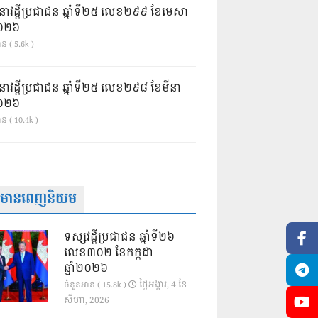
នាវដ្ដីប្រជាជន ឆ្នាំទី២៥ លេខ២៩៩ ខែមេសា
ំ២០២៦
ន ( 5.6k )
នាវដ្ដីប្រជាជន ឆ្នាំទី២៥ លេខ២៩៨ ខែមីនា
ំ២០២៦
ាន ( 10.4k )
ត៌មានពេញនិយម
ទស្សវដ្តីប្រជាជន ឆ្នាំទី២៦
លេខ៣០២ ខែកក្កដា
ឆ្នាំ២០២៦
ថ្ងៃ​អង្គារ, 4 ខែ​
ចំនួនអាន ( 15.8k )
សីហា, 2026