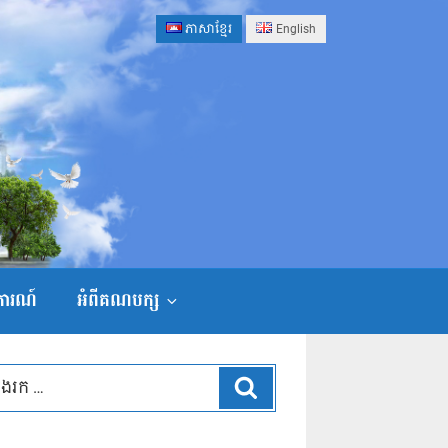
ភាសាខ្មែរ
English
ងការណ៍
អំពីគណបក្ស
ស្វែងរក