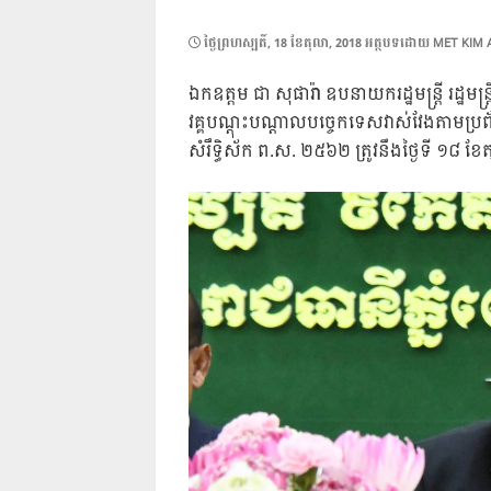
POSTED
ថ្ងៃ​ព្រហស្បតិ៍, 18 ខែ​តុលា, 2018
អត្ថបទដោយ
MET KIM 
ON
ឯកឧត្តម ជា សុផារ៉ា ឧបនាយករដ្ឋមន្រ្តី រដ្ឋ
វគ្គបណ្ដុះបណ្ដាលបច្ចេកទេសវាស់វែងតាមប្រព័
សំរឹទ្ធិស័ក ព.ស. ២៥៦២ ត្រូវនឹងថ្ងៃទី ១៨ ខែ