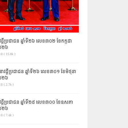
វដ្តីប្រជាជន ឆ្នាំទី២៦ លេខ៣០២ ខែកក្កដា
ំ២០២៦
ាន ( 15.8k )
នាវដ្ដីប្រជាជន ឆ្នាំទី២៦ លេខ៣០១ ខែមិថុនា
ំ២០២៦
ន ( 2.7k )
វដ្តីប្រជាជន ឆ្នាំទី២៥ លេខ៣០០ ខែឧសភា
ំ២០២៦
ន ( 7.4k )