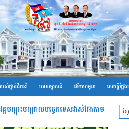
បស់ថ្នាក់ដឹកនាំ
បទសម្ភាសន៍
វេទិកាតុមូល
សេចក្ដីថ្លែ
ទវគ្គបណ្ដុះបណ្ដាលបច្ចេកទេសវាស់វែងតាម