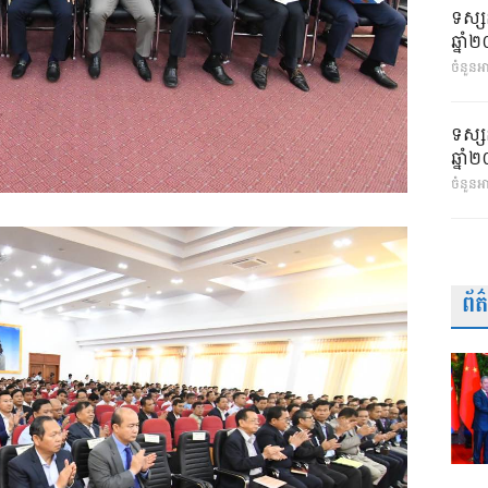
ទស្ស
ឆ្នា
ចំនួនអា
ទស្ស
ឆ្នា
ចំនួនអ
ព័