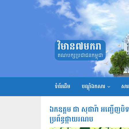
Skip
to
content
វិមាន៧មករា
គណបក្សប្រជាជនកម្ពុជា
ទំព័រដើម
បណ្តុំឯកសារ
សាររ
ឯកឧត្តម ជា សុផារ៉ា អញ្ជើញបិ
ប្រព័ន្ធផ្កាយរណប