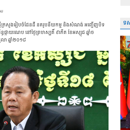
AU
ទស្
មន្រ្តីក្រសួងរៀបចំដែនដី នគរូបនីយកម្ម និងសំណង់ អញ្ជើញបិទ
ន្ធផ្កាយរណប នៅថ្ងៃព្រហស្បតិ៍ ៩កើត ខែអស្សុជ ឆ្នាំច
តុលា ឆ្នាំ២០១៨