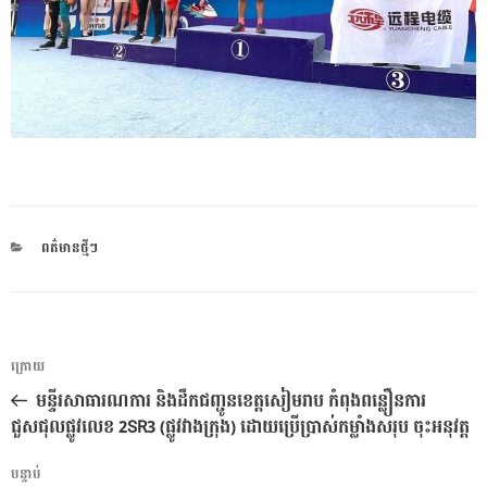
CATEGORIES
ពត៌មានថ្មីៗ
ការ​
អត្ថបទ
ក្រោយ
នាំទិស​
មុន
មន្ទីរសាធារណការ និងដឹកជញ្ជូនខេត្ដសៀមរាប កំពុងពន្លឿនការ
ប្រកាស
ជួសជុលផ្លូវលេខ 2SR3 (ផ្លូវវាងក្រុង) ដោយប្រើប្រាស់កម្លាំងសរុប ចុះអនុវត្ដ
អត្ថបទ
បន្ទាប់