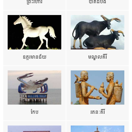
ព្រះវិហារ
បាត់ដំបង
ឧត្ដរមានជ័យ
មណ្ឌលគីរី
កែប
រតនៈគីរី