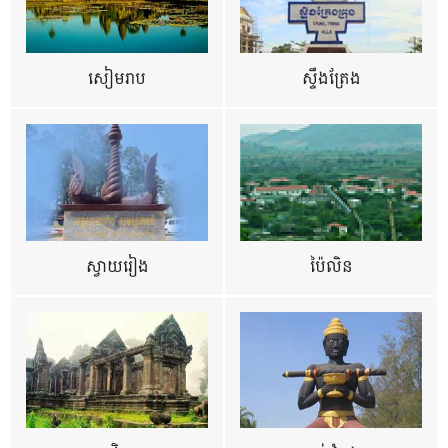
សៀមរាប
ស្ទឹងត្រែង
ស្វាយរៀង
ប៉ៃលិន