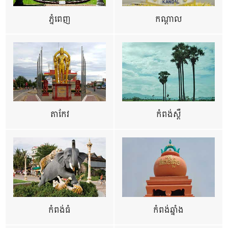
ភ្នំពេញ
កណ្តាល
តាកែវ
កំពង់ស្ពឺ
កំពង់ធំ
កំពង់ឆ្នាំង