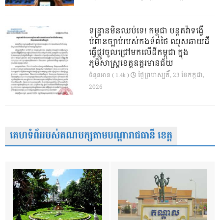
ទន្ទ្រានមិនឈប់ទេ! កម្ពុជា បន្តតវ៉ាទង្វើ
បំពានច្បាប់របស់កងទ័ពថៃ ឈូសឆាយដី
ធ្វើផ្លូវចូលជ្រៅមកលើដីកម្ពុជា ក្នុង
ភូមិសាស្ត្រខេត្តឧត្តរមានជ័យ
ថ្ងៃ​ព្រហស្បតិ៍, 23 ខែ​កក្កដា,
ចំនួនអាន ( 1.4k )
2026
គេហទំព័ររបស់គណបក្សតាមបណ្តារាជធានី ខេត្ត