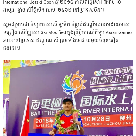
International Jetski Open ឆ្នាំ២០១៨​ កាលពីថ្ងៃសៅរ៍​ ៣រោច​ ខែ
អស្សុជ​ ឆ្នាំច​ សំរឹទ្ធិស័ក​ ព.ស.​ ២៥៦២​ នៅប្រទេសចិន។
សូមជម្រាបថា​ ​កីឡាករ សាលី អ៊ូមើត ក៏ធ្លាប់​ដណ្តើមបានមេដាយ​មាស​​
១គ្រឿង​ លើ​វិញ្ញាសា Ski Modified ក្នុង​ព្រឹត្តិ​ការណ៍​កីឡា​ Asian Games​
2018 នៅ​ប្រទេស ឥណ្ឌូណេស៊ី​ ព្រមទាំងមេដាយមួយចំនួនទៀត
ផងដែរ៕