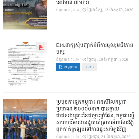
នៅវិមាន ៧ មករា
ថ្ងៃ​អាទិត្យ, 12 ខែ​កក្កដា, 2026
ចំនួនអាន ( 2.6k )
E14.ពាក្យសុំបញ្ជាក់អំពីការចូលរួមជីវភាព
បក្ស
ថ្ងៃ​ចន្ទ, 20 ខែ​កក្កដា, 2026
ចំនួនអាន ( 1.9k )
ទាញយក
96 KB
ប្រមុខការទូតកម្ពុជា៖ ជនស៊ីវិលកម្ពុជា
ប្រមាណ ២០០០០នាក់ បានក្លាយ
ជាជនរងគ្រោះនៃជម្លោះព្រំដែន, កម្ពុជាស្នើ
សហការីអាស៊ានជួយគាំទ្រការអំពាវនាវឱ្យ
ពួកគាត់ត្រឡប់ទៅកាន់ផ្ទះសម្បែងវិញ
ថ្ងៃ​អង្គារ, 21 ខែ​កក្កដា, 2026
ចំនួនអាន ( 1.5k )