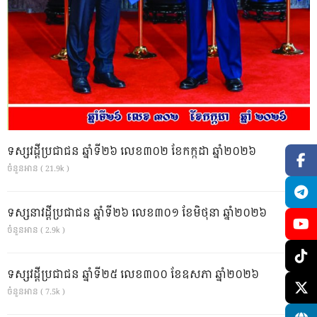
ទស្សវដ្តីប្រជាជន ឆ្នាំទី២៦ លេខ៣០២ ខែកក្កដា ឆ្នាំ២០២៦
ចំនួនអាន ( 21.9k )
ទស្សនាវដ្ដីប្រជាជន ឆ្នាំទី២៦ លេខ៣០១ ខែមិថុនា ឆ្នាំ២០២៦
ចំនួនអាន ( 2.9k )
ទស្សវដ្តីប្រជាជន ឆ្នាំទី២៥ លេខ៣០០ ខែឧសភា ឆ្នាំ២០២៦
ចំនួនអាន ( 7.5k )