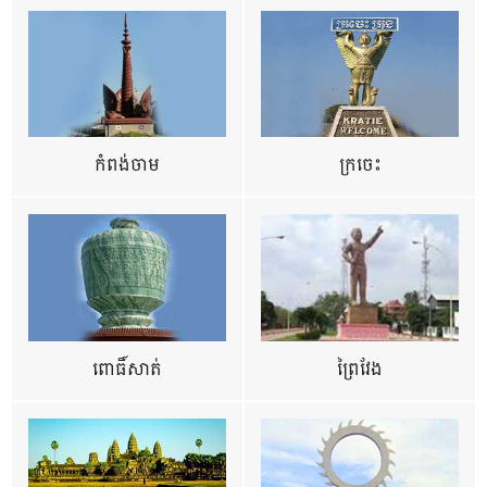
កំពង់ចាម
ក្រចេះ
ពោធិ៍សាត់
ព្រៃវែង