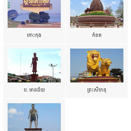
កោះកុង
កំពត
ប. មានជ័យ
ព្រះសីហនុ