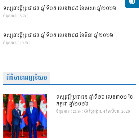
ទស្សនាវដ្ដីប្រជាជន ឆ្នាំទី២៥ លេខ២៩៩ ខែមេសា ឆ្នាំ២០២៦
ចំនួនអាន ( 5.7k )
ទស្សនាវដ្ដីប្រជាជន ឆ្នាំទី២៥ លេខ២៩៨ ខែមីនា ឆ្នាំ២០២៦
ចំនួនអាន ( 10.5k )
ព័ត៌មានពេញនិយម
ទស្សវដ្តីប្រជាជន ឆ្នាំទី២៦ លេខ៣០២ ខែ
កក្កដា ឆ្នាំ២០២៦
ថ្ងៃ​អង្គារ, 4 ខែ​សីហា, 2026
ចំនួនអាន ( 21.9k )