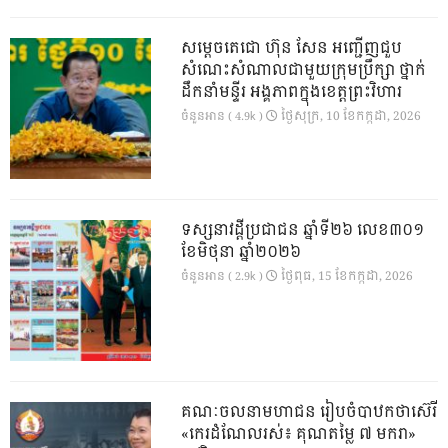
សម្តេចតេជោ ហ៊ុន សែន អញ្ជើញជួប
សំណេះសំណាលជាមួយក្រុមប្រឹក្សា ថ្នាក់
ដឹកនាំមន្ទីរ អង្គភាពក្នុងខេត្តព្រះវិហារ
ថ្ងៃ​សុក្រ, 10 ខែ​កក្កដា, 2026
ចំនួនអាន ( 4.9k )
ទស្សនាវដ្ដីប្រជាជន ឆ្នាំទី២៦ លេខ៣០១
ខែមិថុនា ឆ្នាំ២០២៦
ថ្ងៃ​ពុធ, 15 ខែ​កក្កដា, 2026
ចំនួនអាន ( 2.9k )
គណៈចលនាមហាជន រៀបចំបាឋកថាស៊េរី
«កេរដំណែលរស់៖ គុណតម្លៃ ៧ មករា»