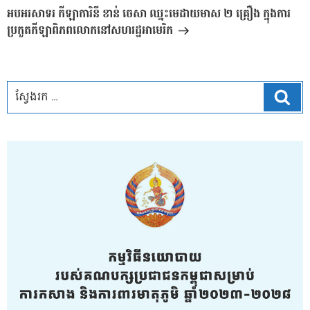
បន្ទាប់
អបអរសាទរ​ កីឡាការិនី​ ខាន់ ចេសា​ ឈ្នះ​មេដាយ​មាស​ ២​ គ្រឿង​ ​ក្នុង​ការ​
ប្រកួតកីឡា​​​ពិភព​លោក​​នៅ​សហរដ្ឋអាមេរិក​
ស្វែ