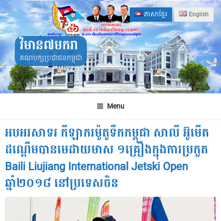
Skip
ភាសាខ្មែរ
English
to
content
វិមាន៧មករា
គណបក្សប្រជាជនកម្ពុជា
Menu
អបអរសាទរ កីឡាករម៉ូតូទឹកកម្ពុជា សាលី អ៊ូមើត
ដណ្តើមបានមេដាយមាស ១គ្រឿងក្នុងការប្រកួត
Baili Liujiang International Jetski Open
ឆ្នាំ២០១៨​ នៅប្រទេសចិន