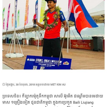
POSTED
ថ្ងៃ​អង្គារ, 30 ខែ​តុលា, 2018
អត្ថបទដោយ
MET KIM AU
ON
ប្រទេសចិន៖​ កីឡាករម៉ូតូទឹកកម្ពុជា សាលី អ៊ូមើត ដណ្តើមបានមេដាយ
មាស ១គ្រឿងទៀត​ ជូនជាតិកម្ពុជា​ ក្នុងការប្រកួត Baili Liujiang