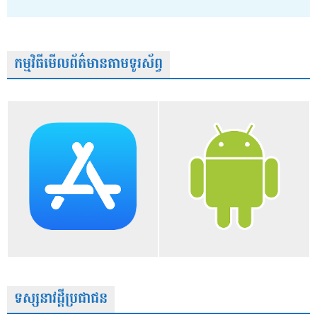
កម្មវិធីមើលព័ត៌មានតាមទូរស័ព្វ
ទស្សនាវដ្តីប្រជាជន