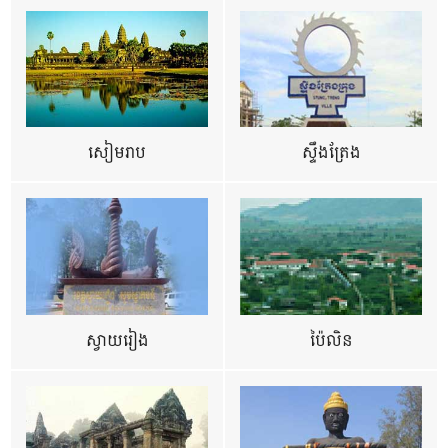
សៀមរាប
ស្ទឹងត្រែង
ស្វាយរៀង
ប៉ៃលិន