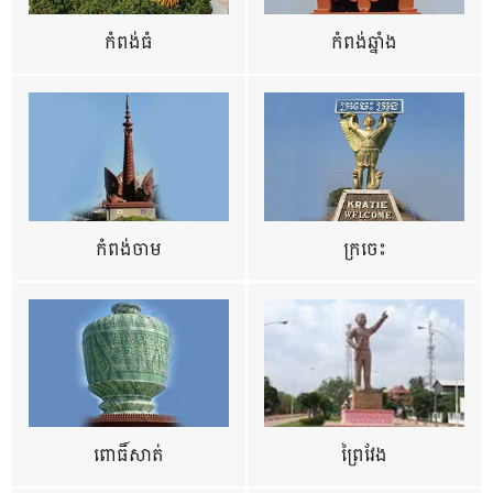
កំពង់ធំ
កំពង់ឆ្នាំង
កំពង់ចាម
ក្រចេះ
ពោធិ៍សាត់
ព្រៃវែង