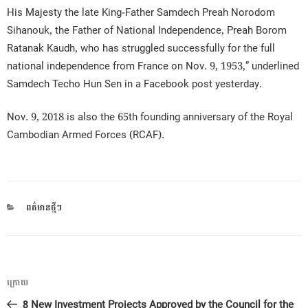
His Majesty the late King-Father Samdech Preah Norodom
Sihanouk, the Father of National Independence, Preah Borom
Ratanak Kaudh, who has struggled successfully for the full
national independence from France on Nov. 9, 1953,” underlined
Samdech Techo Hun Sen in a Facebook post yesterday.
Nov. 9, 2018 is also the 65th founding anniversary of the Royal
Cambodian Armed Forces (RCAF).
CATEGORIES
ពត៌មានថ្មីៗ
ការ​
អត្ថបទ
ក្រោយ
នាំទិស​
មុន
8 New Investment Projects Approved by the Council for the