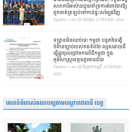
សហការីអាស៊ានជួយគាំទ្រការអំពាវនាវឱ្យ
ពួកគាត់ត្រឡប់ទៅកាន់ផ្ទះសម្បែងវិញ
ថ្ងៃ​អង្គារ, 21 ខែ​កក្កដា, 2026
ចំនួនអាន ( 1.5k )
ទន្ទ្រានមិនឈប់ទេ! កម្ពុជា បន្តតវ៉ាទង្វើ
បំពានច្បាប់របស់កងទ័ពថៃ ឈូសឆាយដី
ធ្វើផ្លូវចូលជ្រៅមកលើដីកម្ពុជា ក្នុង
ភូមិសាស្ត្រខេត្តឧត្តរមានជ័យ
ថ្ងៃ​ព្រហស្បតិ៍, 23 ខែ​កក្កដា,
ចំនួនអាន ( 1.4k )
2026
គេហទំព័ររបស់គណបក្សតាមបណ្តារាជធានី ខេត្ត