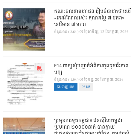
គណៈចលនាមហាជន រៀបចំបាឋកថាស៊េរី
«កេរដំណែលរស់៖ គុណតម្លៃ ៧ មករា»
នៅវិមាន ៧ មករា
ថ្ងៃ​អាទិត្យ, 12 ខែ​កក្កដា, 2026
ចំនួនអាន ( 2.6k )
E14.ពាក្យសុំបញ្ជាក់អំពីការចូលរួមជីវភាព
បក្ស
ថ្ងៃ​ចន្ទ, 20 ខែ​កក្កដា, 2026
ចំនួនអាន ( 1.9k )
ទាញយក
96 KB
ប្រមុខការទូតកម្ពុជា៖ ជនស៊ីវិលកម្ពុជា
ប្រមាណ ២០០០០នាក់ បានក្លាយ
ជាជនរងគ្រោះនៃជម្លោះព្រំដែន, កម្ពុជាស្នើ