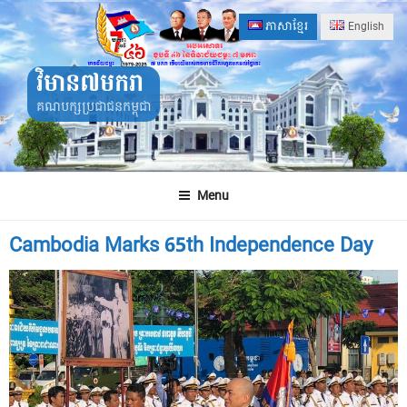
Skip
ភាសាខ្មែរ
English
to
content
វិមាន៧មករា
គណបក្សប្រជាជនកម្ពុជា
Menu
Cambodia Marks 65th Independence Day