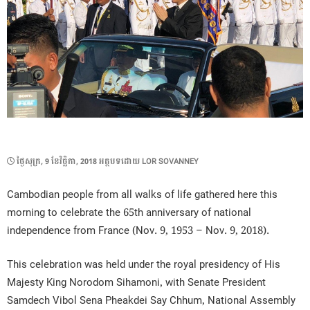
POSTED
ថ្ងៃ​សុក្រ, 9 ខែ​វិច្ឆិកា, 2018
អត្ថបទដោយ
LOR SOVANNEY
ON
Cambodian people from all walks of life gathered here this
morning to celebrate the 65th anniversary of national
independence from France (Nov. 9, 1953 – Nov. 9, 2018).
This celebration was held under the royal presidency of His
Majesty King Norodom Sihamoni, with Senate President
Samdech Vibol Sena Pheakdei Say Chhum, National Assembly