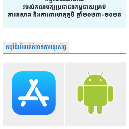
កម្មវិធីមើលព័ត៌មានតាមទូរស័ព្វ