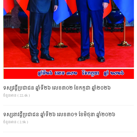
ទស្សវដ្តីប្រជាជន ឆ្នាំទី២៦ លេខ៣០២ ខែកក្កដា ឆ្នាំ២០២៦
ចំនួនអាន ( 22.4k )
ទស្សនាវដ្ដីប្រជាជន ឆ្នាំទី២៦ លេខ៣០១ ខែមិថុនា ឆ្នាំ២០២៦
ចំនួនអាន ( 2.9k )