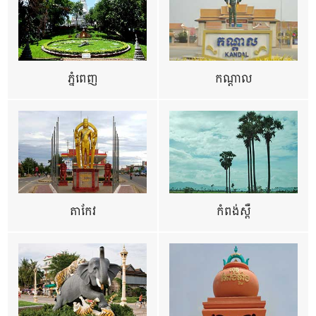
ភ្នំពេញ
កណ្តាល
តាកែវ
កំពង់ស្ពឺ