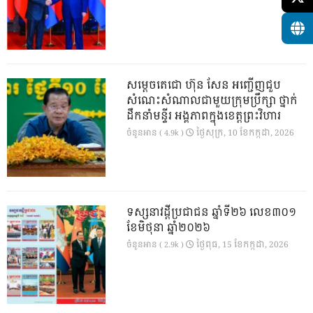
សម្តេចតេជោ ហ៊ុន សែន អញ្ជើញជួប
សំណេះសំណាលជាមួយក្រុមប្រឹក្សា ថ្នាក់
ដឹកនាំមន្ទីរ អង្គភាពក្នុងខេត្តព្រះវិហារ
ថ្ងៃ​សុក្រ, 10 ខែ​កក្កដា, 2026
ចំនួនអាន ( 4.9k )
ទស្សនាវដ្ដីប្រជាជន ឆ្នាំទី២៦ លេខ៣០១
ខែមិថុនា ឆ្នាំ២០២៦
ថ្ងៃ​ពុធ, 15 ខែ​កក្កដា, 2026
ចំនួនអាន ( 2.9k )