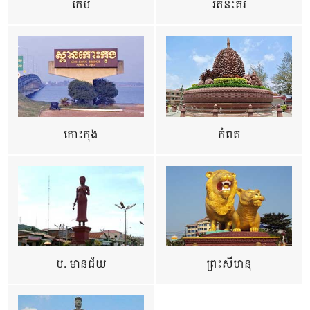
កែប
រតនៈគីរី
កោះកុង
កំពត
ប. មានជ័យ
ព្រះសីហនុ