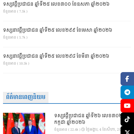
ទស្សវដ្តីប្រជាជន ឆ្នាំទី២៥ លេខ៣០០ ខែឧសភា ឆ្នាំ២០២៦
ចំនួនអាន ( 7.5k )
ទស្សនាវដ្ដីប្រជាជន ឆ្នាំទី២៥ លេខ២៩៩ ខែមេសា ឆ្នាំ២០២៦
ចំនួនអាន ( 5.7k )
ទស្សនាវដ្ដីប្រជាជន ឆ្នាំទី២៥ លេខ២៩៨ ខែមីនា ឆ្នាំ២០២៦
ចំនួនអាន ( 10.5k )
ព័ត៌មានពេញនិយម
ទស្សវដ្តីប្រជាជន ឆ្នាំទី២៦ លេខ៣០២ ខែ
កក្កដា ឆ្នាំ២០២៦
ថ្ងៃ​អង្គារ, 4 ខែ​សីហា, 2026
ចំនួនអាន ( 22.4k )