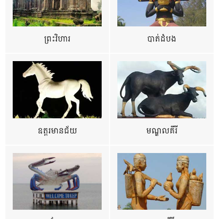
ព្រះវិហារ
បាត់ដំបង
ឧត្ដរមានជ័យ
មណ្ឌលគីរី