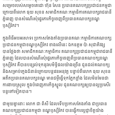
សម្រេចរបស់សម្ដេចតេជោ ហ៊ុន សែន ប្រធានគណបក្សប្រជាជនកម្ពុជា
ក្រោយពីលោក ធុយ សុខន សមាជិកគណៈកម្មាធិការគណបក្សរាជធានី
ភ្នំពេញ បានសំណើរសុំផ្ទេរភារកិច្ចចេញពីប្រធានគណបក្សខណ្ឌ
ឫស្សីកែវ។
ក្នុងពិធីអបអរសាទរ ប្រកាសតែងតាំងប្រធានគណៈកម្មាធិការគណបក្ស
ប្រជាជនកម្ពុជាខណ្ឌឫស្សីកែវ ខាងលើនេះ ឯកឧត្តម ប៉ា សុជាតិវង្ស
បានថ្លែងថា សមាជិកគណៈកម្មាធិការ គណបក្សប្រជាជនកម្ពុជារាជធានី
ភ្នំពេញ ដែលបានសំណើរសុំផ្ទេរភារកិច្ចចេញពីប្រធានគណបក្សខណ្ឌ
ឫស្សីកែវ គឺបានបន្សល់ទុកនូវសមិទ្ធិផលយ៉ាងច្រើន ជូនដល់គណបក្ស
និងសម្រាប់ក្មេងជំនាន់ក្រោយបន្តវេនអនុវត្ត បន្ទាប់ពីលោក ធុយ សុខន
អតីតប្រធានគណបក្សខណ្ឌ មានជម្ងឺធ្វើទុកភ្នែកខ្លាំង ដែលមិនមែនជា
ការងាយស្រួល ក្នុងបំពេញភារកិច្ចស្នូល ជូនគណបក្សឲ្យបានល្អប្រសើរ
បន្តទៅទៀតបាន។
ជាមួយគ្នានោះ លោក ជា ពិសី ដែលទើបប្រកាសតែងតាំង ជាប្រធាន
គណបក្សប្រជាជនកម្ពុជា ខណ្ឌឫស្សីកែវ បានធ្វើការប្ដេជ្ញាចិត្តយ៉ាង