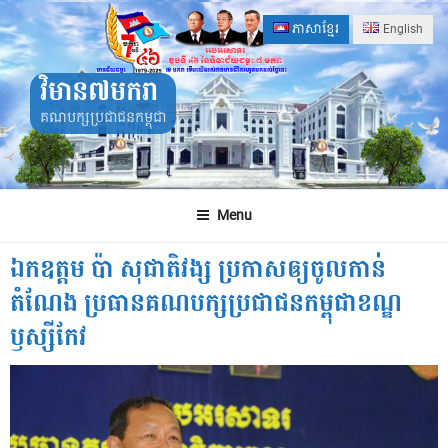
Skip
ភាសាខ្មែរ
English
to
content
វិមាន៧មករា
គណបក្សប្រជាជនកម្ពុជា
Menu
ឯកឧត្តម ប៉ា សុជាតិវង្ស ប្រកាសឲ្យចូលកាន់
តំណែង ប្រធានគណបក្សប្រជាជនកម្ពុជាខណ្ឌ
ឫស្សីកែវ