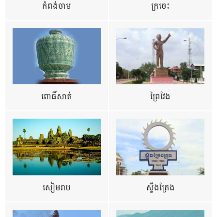
កំពង់ចាម
ក្រចេះ
ពោធិ៍សាត់
ព្រៃវែង
សៀមរាប
ស្ទឹងត្រែង