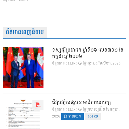
ព័ត៌មានពេញនិយម
ទស្សវដ្តីប្រជាជន ឆ្នាំទី២៦ លេខ៣០២ ខែ
កក្កដា ឆ្នាំ២០២៦
ថ្ងៃ​អង្គារ, 4 ខែ​សីហា, 2026
ចំនួនអាន ( 15.8k )
ជីវប្រវត្តិសង្ខេបសមាជិកគណបក្ស
ថ្ងៃ​ព្រហស្បតិ៍, 9 ខែ​កក្កដា,
ចំនួនអាន ( 12.1k )
2026
ទាញយក
104 KB