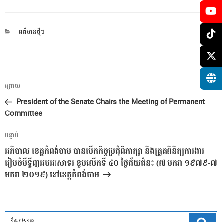
CATEGORIES
ពត៌មានថ្មីៗ
ការ​
អត្ថបទ
ក្រោយ
នាំទិស​
មុន
President of the Senate Chairs the Meeting of Permanent
ប្រកាស
Committee
អត្ថបទ
បន្ទាប់
បន្ទាប់
អភិបាល ខេត្តកំពង់ចាម បានបើកកិច្ចប្រជុំពិភាក្សា និងត្រួតពិនិត្យការងារ
រៀបចំមីទ្ទីញអបអរសាទរ ខួបលើកទី ៤០ ថ្ងៃជ័យជំនះ (៧ មករា ១៩៧៩-៧
មករា ២០១៩) នៅខេត្តកំពង់ចាម
ស្វែ