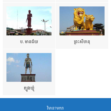
ប. មានជ័យ
ព្រះសីហនុ
ត្បូងឃ្មុំ
វិមាន7មករា