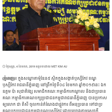
POSTED
ថ្ងៃ​សុក្រ, 4 ខែ​មករា, 2019
អត្ថបទដោយ
MET KIM AU
ON
(ភ្នំពេញ)៖
ក្នុងសណ្ឋាគាម៉ូឌែន៥ ស្ថិតក្នុងសង្កាត់ឫស្សីកែវ ខណ្ឌ
ឫស្សីកែវ រាជធានីភ្នំពេញ នៅព្រឹកថ្ងៃទី០៤ ខែមករា ឆ្នាំ២០១៩នេះ ឯក
ឧត្តម ប៉ា សុជាតិវង្ស សមាជិកគណៈកម្មាធិការកណ្ដាល និងជាប្រធាន
គណៈកម្មាធិការគណបក្សប្រជាជនកម្ពុជារាជធានីភ្នំពេញ បានប្រកាស
ឲ្យលោក ជា ពិសី ចូលកាន់តំណែងជាផ្លូវការ ពីអនុប្រធាន ទៅជាប្រ
គណបក្សប្រជាជនកម្ពុជាខណ្ឌឫស្សីកែវ ដោយយោងតាមសេចក្ដី