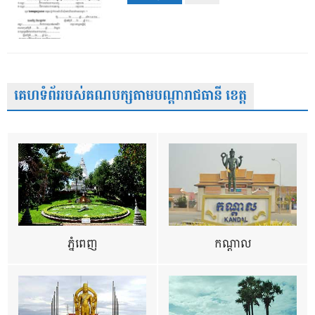
គេហទំព័ររបស់គណបក្សតាមបណ្តារាជធានី ខេត្ត
ភ្នំពេញ
កណ្តាល