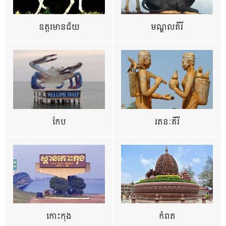
ឧត្ដរមានជ័យ
មណ្ឌលគីរី
កែប
រតនៈគីរី
កោះកុង
កំពត