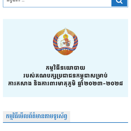
កម្មវិធីមើលព័ត៌មានតាមទូរស័ព្វ