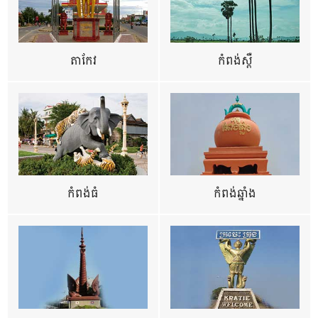
តាកែវ
កំពង់ស្ពឺ
កំពង់ធំ
កំពង់ឆ្នាំង