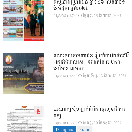
ទស្សនាវដ្ដីប្រជាជន ឆ្នាំទី២៦ លេខ៣០១
ខែមិថុនា ឆ្នាំ២០២៦
ថ្ងៃ​ពុធ, 15 ខែ​កក្កដា, 2026
ចំនួនអាន ( 2.7k )
គណៈចលនាមហាជន រៀបចំបាឋកថាស៊េរី
«កេរដំណែលរស់៖ គុណតម្លៃ ៧ មករា»
នៅវិមាន ៧ មករា
ថ្ងៃ​អាទិត្យ, 12 ខែ​កក្កដា, 2026
ចំនួនអាន ( 2.5k )
E14.ពាក្យសុំបញ្ជាក់អំពីការចូលរួមជីវភាព
បក្ស
ថ្ងៃ​ចន្ទ, 20 ខែ​កក្កដា, 2026
ចំនួនអាន ( 1.8k )
ទាញយក
96 KB