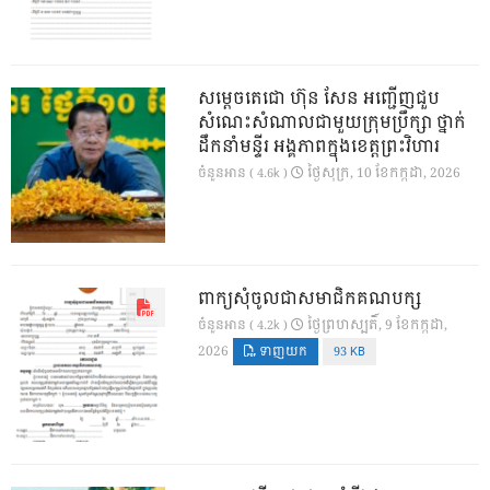
សម្តេចតេជោ ហ៊ុន សែន អញ្ជើញជួប
សំណេះសំណាលជាមួយក្រុមប្រឹក្សា ថ្នាក់
ដឹកនាំមន្ទីរ អង្គភាពក្នុងខេត្តព្រះវិហារ
ថ្ងៃ​សុក្រ, 10 ខែ​កក្កដា, 2026
ចំនួនអាន ( 4.6k )
ពាក្យសុំចូលជាសមាជិកគណបក្ស
ថ្ងៃ​ព្រហស្បតិ៍, 9 ខែ​កក្កដា,
ចំនួនអាន ( 4.2k )
2026
ទាញយក
93 KB