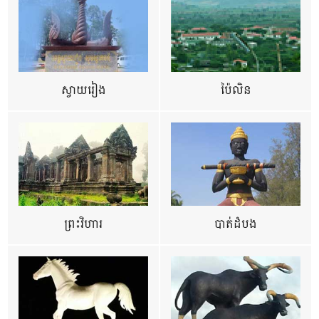
ស្វាយរៀង
ប៉ៃលិន
ព្រះវិហារ
បាត់ដំបង