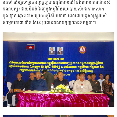
មុតមាំ ដើម្បីសម្រេចអនុវត្តឲ្យបាននូវគោលដៅ និងគោលការណ៍របស់
គណបក្ស ដោយខិតខំជំរុញនូវកម្មវិធីនយោបាយសំដៅការកសាង
មូលដ្ឋាន ឆ្ពោះទៅសម្រេចចក្ខុវិស័យនានា ដែលជាយុទ្ធសាស្ត្ររបស់
សម្ដេចតេជោ ហ៊ុន សែន ប្រធានគណបក្សប្រជាជនកម្ពុជា៕