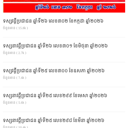
ទស្សវដ្តីប្រជាជន ឆ្នាំទី២៦ លេខ៣០២ ខែកក្កដា ឆ្នាំ២០២៦
ចំនួនអាន ( 15.8k )
ទស្សនាវដ្ដីប្រជាជន ឆ្នាំទី២៦ លេខ៣០១ ខែមិថុនា ឆ្នាំ២០២៦
ចំនួនអាន ( 2.7k )
ទស្សវដ្តីប្រជាជន ឆ្នាំទី២៥ លេខ៣០០ ខែឧសភា ឆ្នាំ២០២៦
ចំនួនអាន ( 7.4k )
ទស្សនាវដ្ដីប្រជាជន ឆ្នាំទី២៥ លេខ២៩៩ ខែមេសា ឆ្នាំ២០២៦
ចំនួនអាន ( 5.6k )
ទស្សនាវដ្ដីប្រជាជន ឆ្នាំទី២៥ លេខ២៩៨ ខែមីនា ឆ្នាំ២០២៦
ចំនួនអាន ( 10.4k )