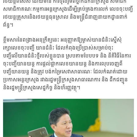
រថយន្តពិសេស ដោយមាន ការចូលរួមពីថ្នាក់ដឹកនាំក្រសួង សមាជិក
សមាជិកាគណៈកម្មការអន
្តរក្រសួងដើម្បីគ្រប់គ្រងការលក់ លេខចុះបញ្ជី
រថយន្តគ្រួសារនិងរថយន្តធុនស្រាល និងមន្ត្រីជំនាញនាយកដ្ឋានពាក់
ព័ន្ធ។
ខ្លឹមសារនៃពង្រាងអនុក្រឹត្យនេះ អនុញ្ញាតឱ្យម្ចាស់យានជំនិះស្នើសុំ
រក្សាលេខចុះបញ្ជី យានជំនិះ ដែលកំពុងប្រើប្រាស់សម្រាប់ចុះ
បញ្ជីលើយានជំនិះថ្មីរបស់ខ្លួនបាន ស្របតាមបែបបទ និង នីតិវិធីនៃការ
ចុះបញ្ជីយានយន្ត ការផ្តល់ផ្លាកលេខយានយន្ត និងការលុបចេញពី
បញ្ជីយានយន្ត និងត្រូវ បង់កម្រៃសេវាសាធារណៈ ដែលកំណត់ដោយ
ប្រកាសអន្តរក្រសួង រវាងរដ្ឋមន្ត្រីក្រសួងសាធារណការ និង ដឹកជញ្ជូន
និងរដ្ឋមន្ត្រីក្រសួងសេដ្ឋកិច្ច និងហិរញ្ញវត្ថុ។