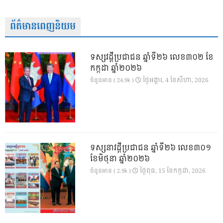
ព័ត៌មានពេញនិយម
ទស្សវដ្តីប្រជាជន ឆ្នាំទី២៦ លេខ៣០២ ខែ
កក្កដា ឆ្នាំ២០២៦
ថ្ងៃ​អង្គារ, 4 ខែ​សីហា, 2026
ចំនួនអាន ( 24.9k )
ទស្សនាវដ្ដីប្រជាជន ឆ្នាំទី២៦ លេខ៣០១
ខែមិថុនា ឆ្នាំ២០២៦
ថ្ងៃ​ពុធ, 15 ខែ​កក្កដា, 2026
ចំនួនអាន ( 2.9k )