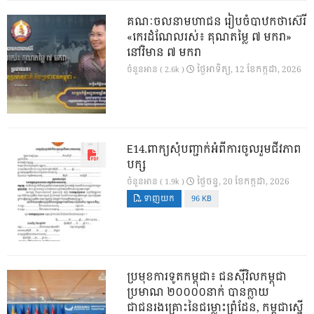
គណៈចលនាមហាជន រៀបចំបាឋកថាស៊េរី
«កេរដំណែលរស់៖ គុណតម្លៃ ៧ មករា»
នៅវិមាន ៧ មករា
ថ្ងៃ​អាទិត្យ, 12 ខែ​កក្កដា, 2026
ចំនួនអាន ( 2.6k )
E14.ពាក្យសុំបញ្ជាក់អំពីការចូលរួមជីវភាព
បក្ស
ថ្ងៃ​ចន្ទ, 20 ខែ​កក្កដា, 2026
ចំនួនអាន ( 1.9k )
ទាញយក
96 KB
ប្រមុខការទូតកម្ពុជា៖ ជនស៊ីវិលកម្ពុជា
ប្រមាណ ២០០០០នាក់ បានក្លាយ
ជាជនរងគ្រោះនៃជម្លោះព្រំដែន, កម្ពុជាស្នើ