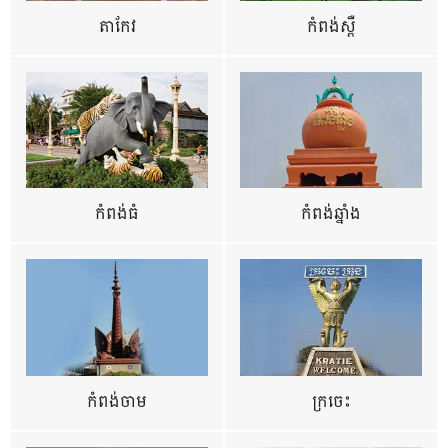
តាកែវ
កំពង់ស្ពឺ
កំពង់ធំ
កំពង់ឆ្នាំង
កំពង់ចាម
ក្រចេះ