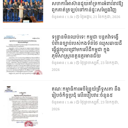
សហការីអាស៊ានជួយគាំទ្រការអំពាវនាវឱ្យ
ពួកគាត់ត្រឡប់ទៅកាន់ផ្ទះសម្បែងវិញ
ថ្ងៃ​អង្គារ, 21 ខែ​កក្កដា, 2026
ចំនួនអាន ( 1.5k )
ទន្ទ្រានមិនឈប់ទេ! កម្ពុជា បន្តតវ៉ាទង្វើ
បំពានច្បាប់របស់កងទ័ពថៃ ឈូសឆាយដី
ធ្វើផ្លូវចូលជ្រៅមកលើដីកម្ពុជា ក្នុង
ភូមិសាស្ត្រខេត្តឧត្តរមានជ័យ
ថ្ងៃ​ព្រហស្បតិ៍, 23 ខែ​កក្កដា,
ចំនួនអាន ( 1.4k )
2026
គណៈកម្មាធិការអចិន្ត្រៃយ៍ព្រឹទ្ធសភា នឹង
រៀបចំកិច្ចប្រជុំ លើរបៀបវារៈចំនួន៥
ថ្ងៃ​ព្រហស្បតិ៍, 23 ខែ​កក្កដា,
ចំនួនអាន ( 1.4k )
2026