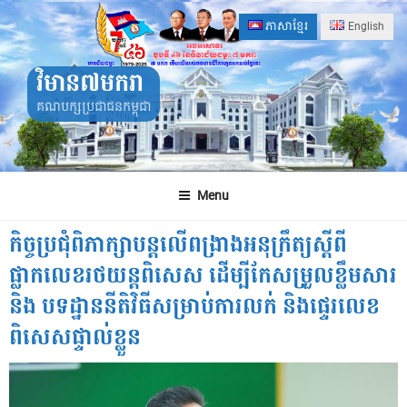
Skip
ភាសាខ្មែរ
English
to
content
វិមាន៧មករា
គណបក្សប្រជាជនកម្ពុជា
Menu
កិច្ចប្រជុំពិភាក្សាបន្តលើពង្រាងអនុក្រឹត្យស្តីពី
ផ្លាកលេខរថយន្តពិសេស ដើម្បីកែសម្រួលខ្លឹមសារ
និង បទដ្ឋាននីតិវិធីសម្រាប់ការលក់ និងផ្ទេរលេខ
ពិសេសផ្ទាល់ខ្លួន