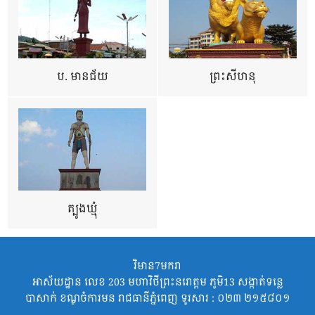
ប. មានជ័យ
ព្រះសីហនុ
ត្បូងឃ្មុំ
វិមាន7មករា
អាស័យដ្ឋាន លេខ 203 មហាវិថីព្រះនរោត្តម ភូមិ13 សង្កាត់ទន្លេ
បាសាក់ ខណ្ឌចំការមន រាជធានីភ្នំពេញ ទូរសារ : ០២៣ ២១៥៨០១