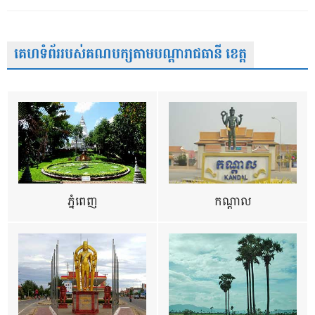
គេហទំព័ររបស់គណបក្សតាមបណ្តារាជធានី ខេត្ត
ភ្នំពេញ
កណ្តាល