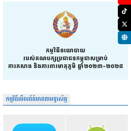
កម្មវិធីមើលព័ត៌មានតាមទូរស័ព្វ