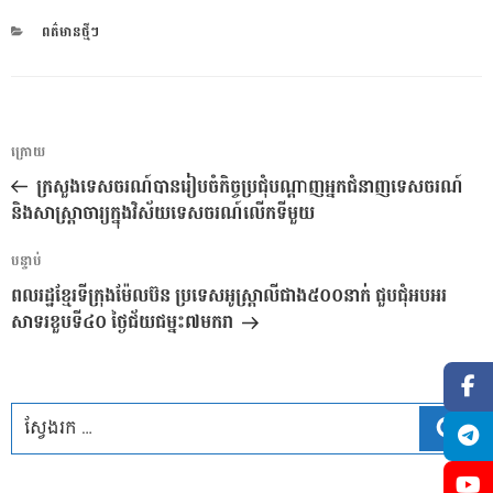
CATEGORIES
ពត៌មានថ្មីៗ
ការ​
អត្ថបទ
ក្រោយ
នាំទិស​
មុន
ក្រសួងទេសចរណ៍បានរៀបចំកិច្ចប្រជុំបណ្តាញអ្នកជំនាញ​ទេស​ចរណ៍
ប្រកាស
និងសាស្រ្តាចារ្យក្នុងវិស័យទេសចរណ៍លើកទីមួយ
អត្ថបទ
បន្ទាប់
បន្ទាប់
ពលរដ្ឋខ្មែរទីក្រុងម៉ែលប៊ន ប្រទេសអូស្ត្រាលីជាង៥០០នាក់ ជួបជុំអបអរ
សាទរខួបទី៤០ ថ្ងៃជ័យជម្នះ៧មករា
ស្វែ