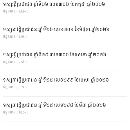
ទស្សវដ្តីប្រជាជន ឆ្នាំទី២៦ លេខ៣០២ ខែកក្កដា ឆ្នាំ២០២៦
ចំនួនអាន ( 24.9k )
ទស្សនាវដ្ដីប្រជាជន ឆ្នាំទី២៦ លេខ៣០១ ខែមិថុនា ឆ្នាំ២០២៦
ចំនួនអាន ( 2.9k )
ទស្សវដ្តីប្រជាជន ឆ្នាំទី២៥ លេខ៣០០ ខែឧសភា ឆ្នាំ២០២៦
ចំនួនអាន ( 7.5k )
ទស្សនាវដ្ដីប្រជាជន ឆ្នាំទី២៥ លេខ២៩៩ ខែមេសា ឆ្នាំ២០២៦
ចំនួនអាន ( 5.7k )
ទស្សនាវដ្ដីប្រជាជន ឆ្នាំទី២៥ លេខ២៩៨ ខែមីនា ឆ្នាំ២០២៦
ចំនួនអាន ( 10.5k )