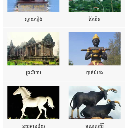
ស្វាយរៀង
ប៉ៃលិន
ព្រះវិហារ
បាត់ដំបង
ឧត្ដរមានជ័យ
មណ្ឌលគីរី