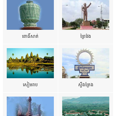
ពោធិ៍សាត់
ព្រៃវែង
សៀមរាប
ស្ទឹងត្រែង