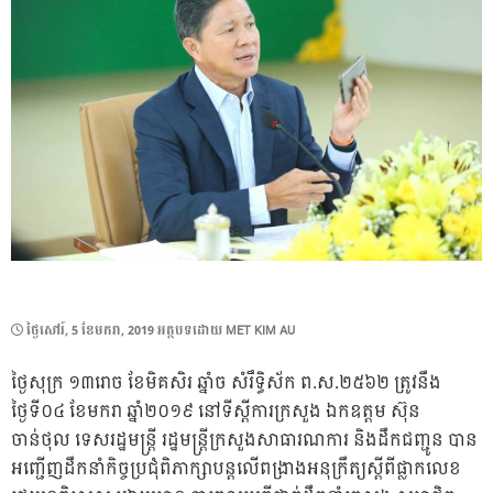
POSTED
ថ្ងៃ​សៅរ៍, 5 ខែ​មករា, 2019
អត្ថបទដោយ
MET KIM AU
ON
ថ្ងៃសុក្រ ១៣រោច ខែមិគសិរ ឆ្នាំច សំរឹទ្ធិស័ក ព.ស.២៥៦២ ត្រូវនឹង
ថ្ងៃទី០៤ ខែមករា ឆ្នាំ២០១៩ នៅទីស្តីការក្រសួង ឯកឧត្តម ស៊ុន
ចាន់ថុល ទេសរដ្ឋមន្ត្រី រដ្ឋមន្ត្រីក្រសួងសាធារណការ និងដឹកជញ្ជូន បាន
អញ្ជើញដឹកនាំកិច្ចប្រជុំពិភាក្សាបន្តលើពង្រាងអនុក្រឹត្យស្តីពីផ្លាកលេខ