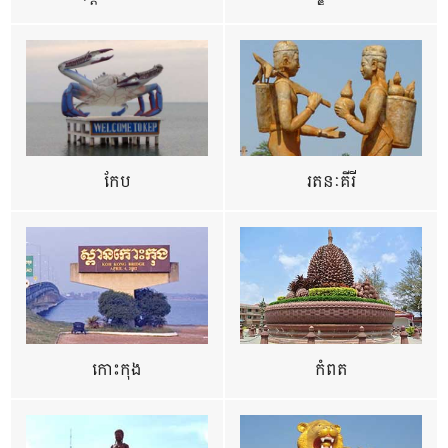
កែប
រតនៈគីរី
កោះកុង
កំពត