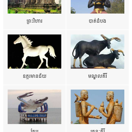
ព្រះវិហារ
បាត់ដំបង
ឧត្ដរមានជ័យ
មណ្ឌលគីរី
កែប
រតនៈគីរី