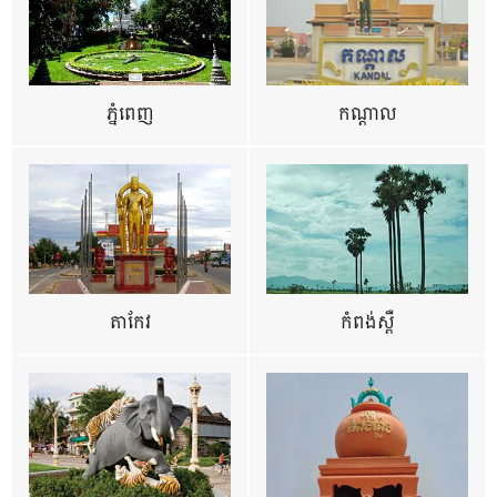
ភ្នំពេញ
កណ្តាល
តាកែវ
កំពង់ស្ពឺ