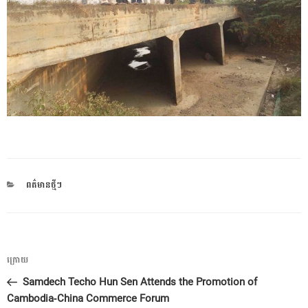
CATEGORIES
ពត៌មានថ្មីៗ
ការ​
អត្ថបទ
ក្រោយ
នាំទិស​
មុន
Samdech Techo Hun Sen Attends the Promotion of
ប្រកាស
Cambodia-China Commerce Forum