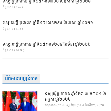
ទស្សវដ្តីប្រជាជន ឆ្នាំទី២៥ លេខ៣០០ ខែឧសភា ឆ្នាំ២០២៦
ចំនួនអាន ( 7.4k )
ទស្សនាវដ្ដីប្រជាជន ឆ្នាំទី២៥ លេខ២៩៩ ខែមេសា ឆ្នាំ២០២៦
ចំនួនអាន ( 5.7k )
ទស្សនាវដ្ដីប្រជាជន ឆ្នាំទី២៥ លេខ២៩៨ ខែមីនា ឆ្នាំ២០២៦
ចំនួនអាន ( 10.5k )
ព័ត៌មានពេញនិយម
ទស្សវដ្តីប្រជាជន ឆ្នាំទី២៦ លេខ៣០២ ខែ
កក្កដា ឆ្នាំ២០២៦
ថ្ងៃ​អង្គារ, 4 ខែ​សីហា, 2026
ចំនួនអាន ( 20.4k )