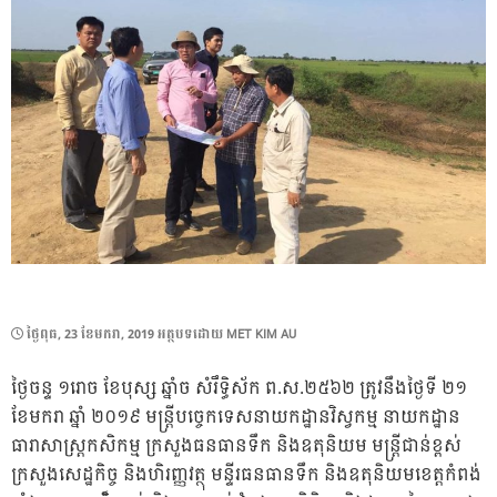
POSTED
ថ្ងៃ​ពុធ, 23 ខែ​មករា, 2019
អត្ថបទដោយ
MET KIM AU
ON
ថ្ងៃចន្ទ ១រោច ខែបុស្ស ឆ្នាំច សំរឹទ្ធិស័ក ព.ស.២៥៦២ ត្រូវនឹងថ្ងៃទី ២១
ខែមករា ឆ្នាំ ២០១៩ មន្ត្រីបច្ចេកទេសនាយកដ្ឋានវិស្វកម្ម នាយកដ្ឋាន
ធារាសាស្រ្តកសិកម្ម ក្រសួងធនធានទឹក និងឧតុនិយម មន្ត្រីជាន់ខ្ពស់
ក្រសួងសេដ្ឋកិច្ច និងហិរញ្ញវត្ថុ មន្ទីរធនធានទឹក និងឧតុនិយមខេត្តកំពង់