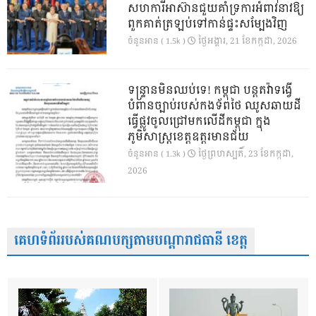
សហការីអាស៊ានជួយគាំទ្រការអំពាវនាវឱ្យ
ពួកគាត់ត្រឡប់ទៅកាន់ផ្ទះសម្បែងវិញ
ថ្ងៃ​អង្គារ, 21 ខែ​កក្កដា, 2026
ចំនួនអាន ( 1.5k )
ទន្ទ្រានមិនឈប់ទេ! កម្ពុជា បន្តតវ៉ាទង្វើ
បំពានច្បាប់របស់កងទ័ពថៃ ឈូសឆាយដី
ធ្វើផ្លូវចូលជ្រៅមកលើដីកម្ពុជា ក្នុង
ភូមិសាស្ត្រខេត្តឧត្តរមានជ័យ
ថ្ងៃ​ព្រហស្បតិ៍, 23 ខែ​កក្កដា,
ចំនួនអាន ( 1.3k )
2026
គេហទំព័ររបស់គណបក្សតាមបណ្តារាជធានី ខេត្ត