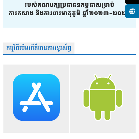
កម្មវិធីមើលព័ត៌មានតាមទូរស័ព្វ