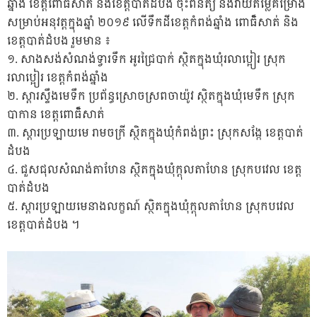
ឆ្នាំង ខេត្តពោធិ៏សាត់ និងខេត្តបាត់ដំបង ចុះពិនិត្យ និងវាយតម្លៃគម្រោង
សម្រាប់អនុវត្តក្នុងឆ្នាំ ២០១៩ លើទឹកដីខេត្តកំពង់ឆ្នាំង ពោធិ៏សាត់ និង
ខេត្តបាត់ដំបង រួមមាន ៖
១. សាងសង់សំណង់ទ្វារទឹក អូរជ្រៃបាក់ ស្ថិតក្នុងឃុំរលាប្អៀរ ស្រុក
រលា
ប្អៀរ ខេត្តកំពង់ឆ្នាំង
២. ស្តារស្ទឹងមេទឹក ប្រព័ន្ធស្រោចស្រពចាយ៉ូវ ស្ថិតក្នុងឃុំមេទឹក ស្រុក
បាកាន ខេត្តពោធិ៏សាត់
៣. ស្តារប្រឡាយមេ រាមចក្រី ស្ថិតក្នុងឃុំកំពង់ព្រះ ស្រុកសង្កែ ខេត្តបាត់
ដំបង
៤. ជួសជុលសំណង់តាហែន ស្ថិតក្នុងឃុំក្តុលតាហែន ស្រុកបវេល ខេត្ត
បាត់ដំបង
៥. ស្តារប្រឡាយមេនាងលក្ខណ៍ ស្ថិតក្នុងឃុំក្តុលតាហែន ស្រុកបវេល
ខេត្តបាត់ដំបង ។