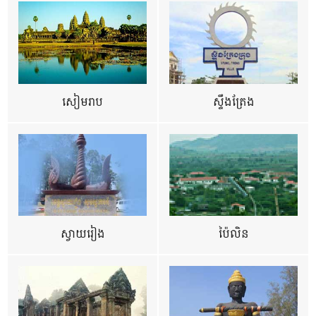
សៀមរាប
ស្ទឹងត្រែង
ស្វាយរៀង
ប៉ៃលិន