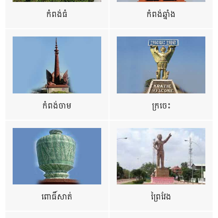
កំពង់ធំ
កំពង់ឆ្នាំង
កំពង់ចាម
ក្រចេះ
ពោធិ៍សាត់
ព្រៃវែង