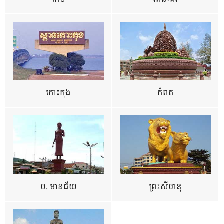
កោះកុង
កំពត
ប. មានជ័យ
ព្រះសីហនុ