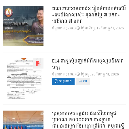
គណៈចលនាមហាជន រៀបចំបាឋកថាស៊េរី
«កេរដំណែលរស់៖ គុណតម្លៃ ៧ មករា»
នៅវិមាន ៧ មករា
ថ្ងៃ​អាទិត្យ, 12 ខែ​កក្កដា, 2026
ចំនួនអាន ( 2.6k )
E14.ពាក្យសុំបញ្ជាក់អំពីការចូលរួមជីវភាព
បក្ស
ថ្ងៃ​ចន្ទ, 20 ខែ​កក្កដា, 2026
ចំនួនអាន ( 1.9k )
ទាញយក
96 KB
ប្រមុខការទូតកម្ពុជា៖ ជនស៊ីវិលកម្ពុជា
ប្រមាណ ២០០០០នាក់ បានក្លាយ
ជាជនរងគ្រោះនៃជម្លោះព្រំដែន, កម្ពុជាស្នើ