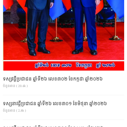
ទស្សវដ្តីប្រជាជន ឆ្នាំទី២៦ លេខ៣០២ ខែកក្កដា ឆ្នាំ២០២៦
ចំនួនអាន ( 20.4k )
ទស្សនាវដ្ដីប្រជាជន ឆ្នាំទី២៦ លេខ៣០១ ខែមិថុនា ឆ្នាំ២០២៦
ចំនួនអាន ( 2.8k )