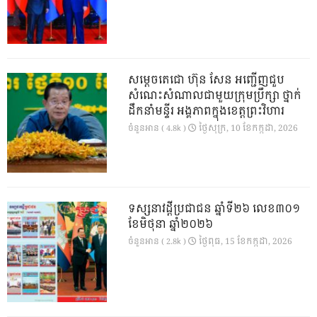
សម្តេចតេជោ ហ៊ុន សែន អញ្ជើញជួប
សំណេះសំណាលជាមួយក្រុមប្រឹក្សា ថ្នាក់
ដឹកនាំមន្ទីរ អង្គភាពក្នុងខេត្តព្រះវិហារ
ថ្ងៃ​សុក្រ, 10 ខែ​កក្កដា, 2026
ចំនួនអាន ( 4.8k )
ទស្សនាវដ្ដីប្រជាជន ឆ្នាំទី២៦ លេខ៣០១
ខែមិថុនា ឆ្នាំ២០២៦
ថ្ងៃ​ពុធ, 15 ខែ​កក្កដា, 2026
ចំនួនអាន ( 2.8k )