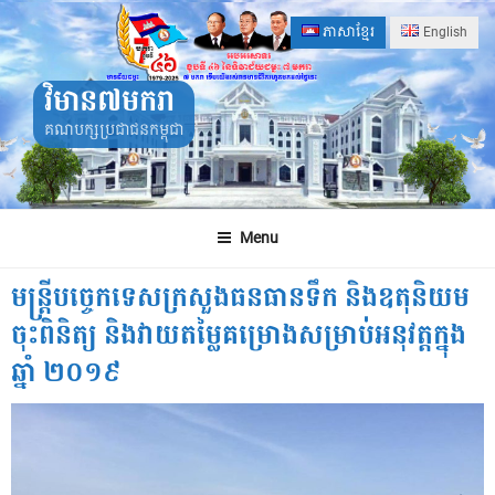
Skip
ភាសាខ្មែរ
English
to
content
វិមាន៧មករា
គណបក្សប្រជាជនកម្ពុជា
Menu
មន្ត្រីបច្ចេកទេសក្រសួងធនធានទឹក និងឧតុនិយម
ចុះពិនិត្យ និងវាយតម្លៃគម្រោងសម្រាប់អនុវត្តក្នុង
ឆ្នាំ ២០១៩