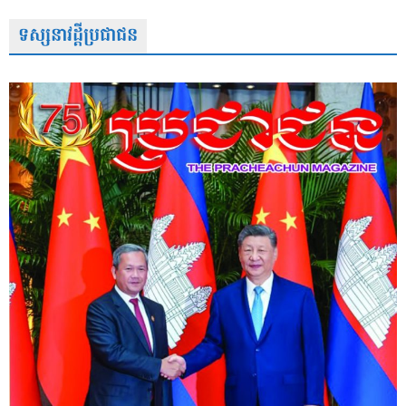
ទស្សនាវដ្តីប្រជាជន