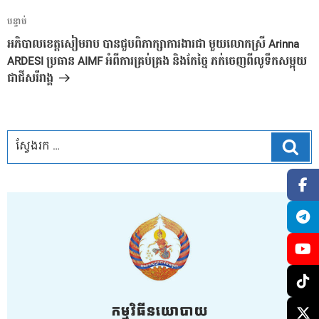
អត្ថបទ
បន្ទាប់
បន្ទាប់
អភិបាលខេត្តសៀមរាប បានជួបពិភាក្សាការងារជា មួយលោកស្រី Arinna
ARDESI ប្រធាន AIMF អំពីការគ្រប់គ្រង និងកែច្នៃ ភក់ចេញពីលូទឹកសម្អុយ
ជាជីសរីរាង្គ
ស្វែ