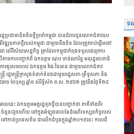
ទស្
ឋប្រជាមានិតចិនថ្មីប្រចាំកម្ពុជា បានជំរាបជូន​លោក​ជំទាវ​ឧប​
ពីវឌ្ឍនភាពថ្មីរបស់កម្ពុជា ជាមួយនឹងចិន ដែល​ត្រូវ​​ចាប់​ផ្តើម​នៅ​
លើ​វិស័យ​សេដ្ឋកិច្ច គ្រា​ដែល​កម្ពុជា​កំពុង​ទទួលរងនូវការ
ើតាមការ​បញ្ជាក់​​ពី ឯកឧត្តម ណុប ចាន់ណារិន្ទ អនុរដ្ឋលេខាធិ
សំដែង​ការ​គួរសមរបស់ ឯកឧត្តម វ៉ាង វិនធាន ជាមួយលោកជំទាវ
 រដ្ឋមន្ត្រីក្រសួងទំនាក់​ទំនង​ជា​មួយ​រដ្ឋ​សភា-ព្រឹទ្ធសភា និង
ទ ៨រោច ខែបុស្ស ឆ្នាំច សំរិទ្ធិស័ក ព.ស. ២៥៦២ ត្រូវនឹងថ្ងៃទី២៨
លនេះ ឯកឧត្តមអគ្គរដ្ឋទូតថ្មីបានបញ្ជាក់ថា ភាគីទាំងពីរ​
​​រណៈចំនួន៨រួចហើយ នៅក្នុងអំឡុងពេលនៃដំណើរ​ទស្សនកិច្ចរបស់​
ជា​​​ ទៅកាន់ប្រទេស​ចិន ជាលើកដំបូងក្នុងឆ្នាំ២០១៩នេះ កាលពី