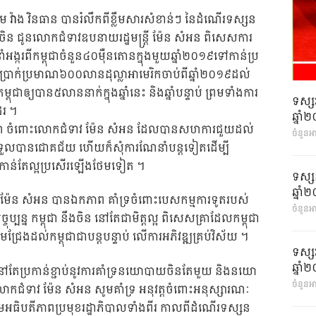
វ៉ាង វិនធាន បានរំលឹកពីខ្លឹមសារសំខាន់ៗ នៃ​ដំ​ណើរទស្សន​
ិន ជូនលោកជំទាវឧបនាយរដ្ឋមន្ត្រី ម៉ែន សំអន ពិ​សេស​ការ​​
ាំអង្ករពីកម្ពុជាចំនួន៤០ម៉ឺនតោនក្នុងមួយឆ្នាំ២០១៩​ទៅកាន់​ប្រ​
ប្រាក់ប្រមាណ៦០០លាន​ដុល្លា​អាមេរិក​​​ចាប់​ពីឆ្នាំ​២០១៩ដល់
​​កម្ពុជាឲ្យបាន៥លាននាក់ក្នុងឆ្នាំនេះ និងឆ្នាំបន្ទាប់ ព្រមទាំងការ
ទស្ស
ដែរ ។
ឆ្នា
ណរគុណ ចំពោះលោកជំទាវ ម៉ែន សំអន ដែលបានសហការជួយ​ដល់​
ចំនួនអ
្យទទួលបានជោគជ័យ ហើយក៏សុំការណែនាំបន្តទៀតដើម្បី
េះ កាន់តែល្អប្រសើរឡើងថែមទៀត ។
ទស្ស
ឆ្នា
ត ម៉ែន សំអន បានឯកភាព គាំទ្រចំពោះបេសកម្មការទូតរបស់
ចំនួនអា
ប្បន្ន កម្ពុជា នឹងចិន នៅតែជាមិត្តល្អ ពិសេសគ្រា​ដែលកម្ពុជា​
រោមជ្រែងដល់កម្ពុជាជាបន្តបន្ទាប់ លើការអភិវឌ្ឍគ្រប់វិស័យ ។
ទស្ស
ឆ្នា
 នៅតែប្រកាន់ខ្ជាប់នូវការគាំទ្រនយោបាយចិនតែមួយ និង​នយោ​
ចំនួនអា
ះលោកជំទាវ ម៉ែន សំអន សូមគាំទ្រ អនុវត្តចំពោះអនុស្សារណៈ
អធិ​ប​​តីភាពប្រមុខរដ្ឋាភិបាលទាំងពីរ កាលពីដំណើរទស្សន