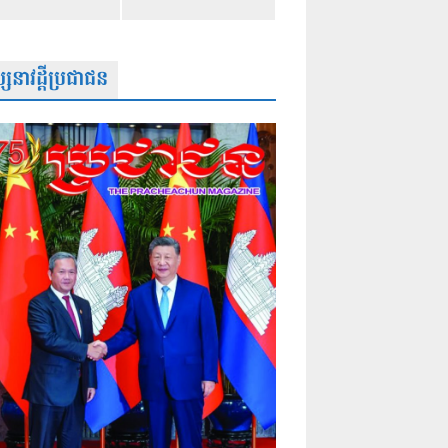
សនាវដ្តីប្រជាជន