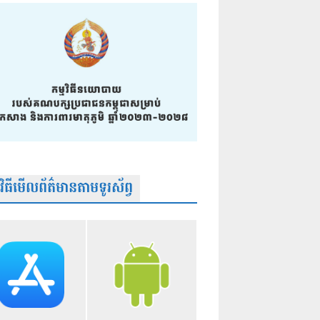
មវិធីមើលព័ត៌មានតាមទូរស័ព្វ