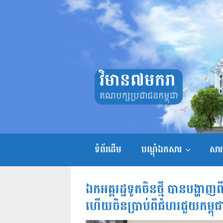
Skip
to
content
វិមាន៧មករា
គណបក្សប្រជាជនកម្ពុជា
ទំព័រដើម
បណ្តុំឯកសារ
សាររ
ឯកអគ្គរដ្ឋទូតចិនថ្មី បានបង្ហាញ
ហើយចិនប្រាប់ពីជំហរ​ជួយកម្ពុជ