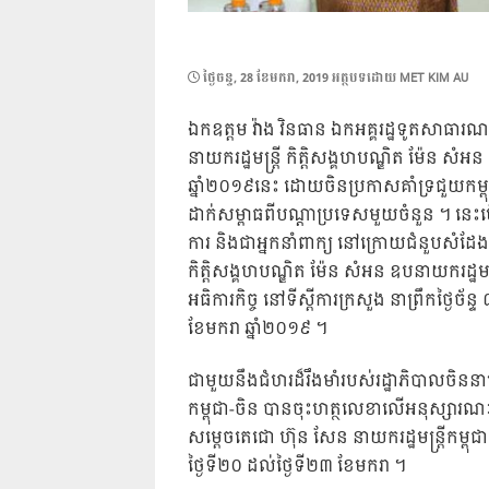
POSTED
ថ្ងៃ​ចន្ទ, 28 ខែ​មករា, 2019
អត្ថបទដោយ
MET KIM AU
ON
ឯកឧត្តម វ៉ាង វិនធាន ឯកអគ្គរដ្ឋទូតសាធារណរដ្
នាយក​រដ្ឋមន្ត្រី កិត្តិសង្គហ​បណ្ឌិត ម៉ែន សំអន 
ឆ្នាំ២០១៩នេះ ដោយ​ចិនប្រកាសគាំទ្រជួយកម្ពុជា 
ដាក់សម្ពាធ​ពីបណ្តា​ប្រ​ទេស​មួយចំនួន ។ នេះប
ការ និងជាអ្នក​នាំ​ពាក្យ នៅ​ក្រោយ​ជំ​នួប​​​
កិត្តិសង្គហបណ្ឌិត ម៉ែន សំអន ឧបនាយករដ្ឋមន្ត្រី
អធិការកិច្ច នៅទីស្តីការក្រសួង នាព្រឹកថ្ងៃច័ន្
ខែមករា ឆ្នាំ២០១៩ ។
ជាមួយនឹងជំហរដ៏រឹងមាំរបស់រដ្ឋាភិបាលចិននាពេ
កម្ពុជា​​-ចិន បានចុះហត្ថលេខាលើ​អនុ​ស្សា​​
សម្តេច​តេជោ ហ៊ុន សែន នាយករដ្ឋមន្ត្រី​កម្ពុ
ថ្ងៃទី២០ ដល់ថ្ងៃ​ទី​២៣ ខែមករា ។