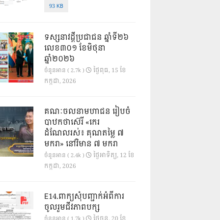
93 KB
ទស្សនាវដ្ដីប្រជាជន ឆ្នាំទី២៦
លេខ៣០១ ខែមិថុនា
ឆ្នាំ២០២៦
ថ្ងៃ​ពុធ, 15 ខែ​
ចំនួនអាន ( 2.7k )
កក្កដា, 2026
គណៈចលនាមហាជន រៀបចំ
បាឋកថាស៊េរី «កេរ
ដំណែលរស់៖ គុណតម្លៃ ៧
មករា» នៅវិមាន ៧ មករា
ថ្ងៃ​អាទិត្យ, 12 ខែ​
ចំនួនអាន ( 2.4k )
កក្កដា, 2026
E14.ពាក្យសុំបញ្ជាក់អំពីការ
ចូលរួមជីវភាពបក្ស
ថ្ងៃ​ចន្ទ, 20 ខែ​
ចំនួនអាន ( 1.7k )