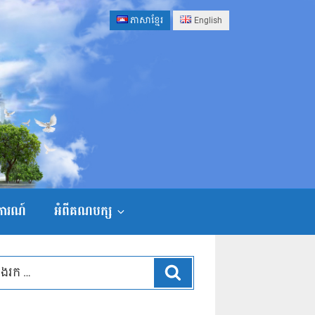
ភាសាខ្មែរ
English
ងការណ៍
អំពីគណបក្ស
ស្វែងរក