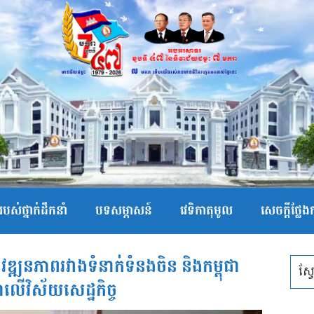
បស់ថ្នាក់ដឹកនាំ
បទសម្ភាសន៍
វេទិកាតុមូល
សេចក្ដីថ្លែ
ពីវឌ្ឍនភាពរវាងទំនាក់ទំនងចិន និងកម្ពុជា
ាលើវិស័យសេដ្ឋកិច្ច