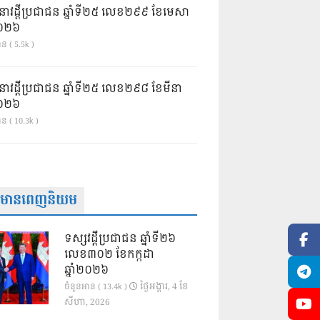
នាវដ្ដីប្រជាជន ឆ្នាំទី២៥ លេខ២៩៩ ខែមេសា
ំ២០២៦
ន ( 5.5k )
នាវដ្ដីប្រជាជន ឆ្នាំទី២៥ លេខ២៩៨ ខែមីនា
ំ២០២៦
ាន ( 10.3k )
ត៌មានពេញនិយម
ទស្សវដ្តីប្រជាជន ឆ្នាំទី២៦
លេខ៣០២ ខែកក្កដា
ឆ្នាំ២០២៦
ថ្ងៃ​អង្គារ, 4 ខែ​
ចំនួនអាន ( 13.4k )
សីហា, 2026