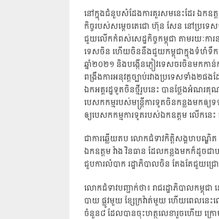
នៅក្នុងជំនួបសំដែងការគួរសមនេះដែរ ឯកឧត្តម 
កិច្ច​របស់​សម្តេចតេជោ ហ៊ុន សែន នៅប្រទេសច
ជួយ​លើក​កំ​ពស់​​សេដ្ឋកិច្ចកម្ពុជា តាមរយៈការន
ទេស​ចិន ហើយចិន​នឹង​​ជួយ​កម្ពុជាក្នុងទំហំទឹក
ឆ្នាំ២០២១ និង​បង្កើន​​ភ្ញៀវ​ទេស​ចរ​​ចិន​មក​កាន់
ពង្រឹងការអនុវត្ត​ច្បាប់​រវាង​ប្រ​​ទេស​ទាំង​២ផង
ឯកអគ្គរដ្ឋទូតចិនថ្មីរូបនេះ បានថ្លែងអំ
បេស​​កកម្មរបស់មន្ត្រីការទូតចិនកន្លងមកឲ
ឲ្យបេសក​កម្ម​ការ​​ទូត​របស់ឯកឧត្តម លើក​ន
ជាការឆ្លើយតប លោកជំទាវកិត្តិសង្គហបណ្ឌិ
ឯកឧត្តម វ៉ាង វិនធាន ដែលកន្លងមកក៏ដូចជាបច្ចុ
ជួបការ​លំ​បាក​ រដ្ឋា​ភិ​​បាល​ចិន តែងតែជួយជ្
លោកជំទាវបញ្ជាក់ថា៖ រាជរដ្ឋាភិបាលកម្ពុជា
បាយ ​ផ្លូវមួយ ខ្សែ​ក្រវ៉ាត់​មួយ ហើយពេលនេ
ចំនួន៨ ដែល​បានចុះហត្ថលេខារួចហើយ ក្រោម​