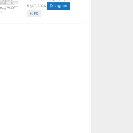
កក្កដា, 2026
ទាញយក
96 KB