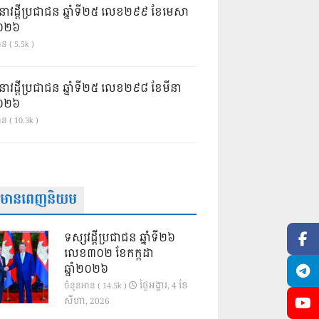
នាវដ្ដីប្រជាជន ឆ្នាំទី២៥ លេខ២៩៩ ខែមេសា
ំ២០២៦
ន ( 5.5k )
នាវដ្ដីប្រជាជន ឆ្នាំទី២៥ លេខ២៩៨ ខែមីនា
ំ២០២៦
ាន ( 10.3k )
ត៌មានពេញនិយម
ទស្សវដ្តីប្រជាជន ឆ្នាំទី២៦
លេខ៣០២ ខែកក្កដា
ឆ្នាំ២០២៦
ថ្ងៃ​អង្គារ, 4 ខែ​
ចំនួនអាន ( 14.5k )
សីហា, 2026