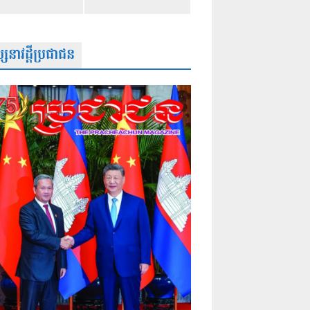
សនាវដ្តីប្រជាជន