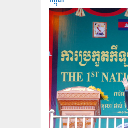
កម្ពុជា