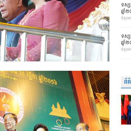
ទស្ស
ឆ្នា
ចំនួនអា
ទស្ស
ឆ្នា
ចំនួនអ
ព័