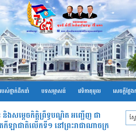
បស់ថ្នាក់ដឹកនាំ
បទសម្ភាសន៍
វេទិកាតុមូល
សេចក្ដីថ្លែ
និងសម្តេចកិត្តិព្រឹទ្ធបណ្ឌិត អញ្ជើញ ជា
្រកួតកីឡាជាតិលើកទី១ នៅព្រះរាជាណាចក្រ