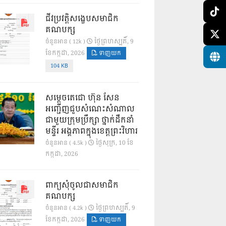
ជីវប្រវត្តិសង្ខេបសមាជិក
គណបក្ស
ថ្ងៃ​ព្រហស្បតិ៍, 9
ចំនួនអាន ( 12k )
ខែ​កក្កដា, 2026
ទាញយក
104 KB
សម្តេចតេជោ ហ៊ុន សែន
អញ្ជើញជួបសំណេះសំណាល
ជាមួយក្រុមប្រឹក្សា ថ្នាក់ដឹកនាំ
មន្ទីរ អង្គភាពក្នុងខេត្តព្រះវិហារ
ថ្ងៃ​សុក្រ, 10 ខែ​
ចំនួនអាន ( 4.5k )
កក្កដា, 2026
ពាក្យសុំចូលជាសមាជិក
គណបក្ស
ថ្ងៃ​ព្រហស្បតិ៍, 9
ចំនួនអាន ( 4.2k )
ខែ​កក្កដា, 2026
ទាញយក