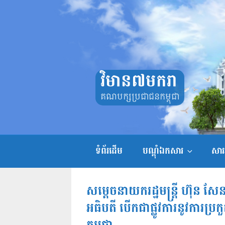
Skip
to
content
វិមាន៧មករា
គណបក្សប្រជាជនកម្ពុជា
ទំព័រដើម
បណ្តុំឯកសារ
សាររ
សម្តេចនាយករដ្ឋមន្រ្តី ហ៊ុន សែន 
អធិបតី បើកជាផ្លូវការនូវការប