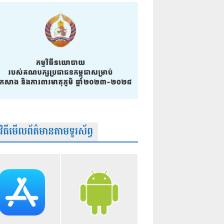
មវិធីមើលព័ត៌មានតាមទូរស័ព្វ