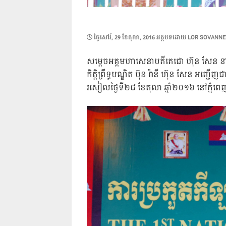
POSTED
ថ្ងៃ​សៅរ៍, 29 ខែ​តុលា, 2016
អត្ថបទដោយ
LOR SOVANNE
ON
សម្តេចអគ្គមហាសេនាបតីតេជោ ហ៊ុន សែន នាយករ
កិត្តិព្រឹទ្ធបណ្ឌិត ប៊ុន រ៉ានី ហ៊ុន សែន អញ្
រសៀលថ្ងៃទី២៨ ខែតុលា ឆ្នាំ២០១៦ នៅភ្នំព