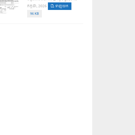
កក្កដា, 2026
ទាញយក
96 KB