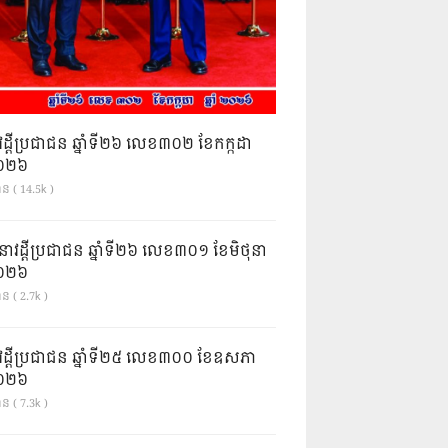
វដ្តីប្រជាជន ឆ្នាំទី២៦ លេខ៣០២ ខែកក្កដា
ំ២០២៦
ាន ( 14.5k )
នាវដ្ដីប្រជាជន ឆ្នាំទី២៦ លេខ៣០១ ខែមិថុនា
ំ២០២៦
ន ( 2.7k )
វដ្តីប្រជាជន ឆ្នាំទី២៥ លេខ៣០០ ខែឧសភា
ំ២០២៦
ន ( 7.3k )