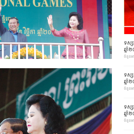
ទស្ស
ឆ្នា
ចំនួនអ
ទស្ស
ឆ្នា
ចំនួនអា
ទស្ស
ឆ្នា
ចំនួនអា