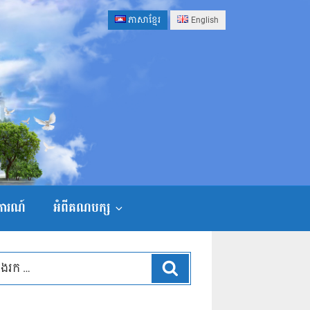
ភាសាខ្មែរ
English
ងការណ៍
អំពីគណបក្ស
ស្វែងរក