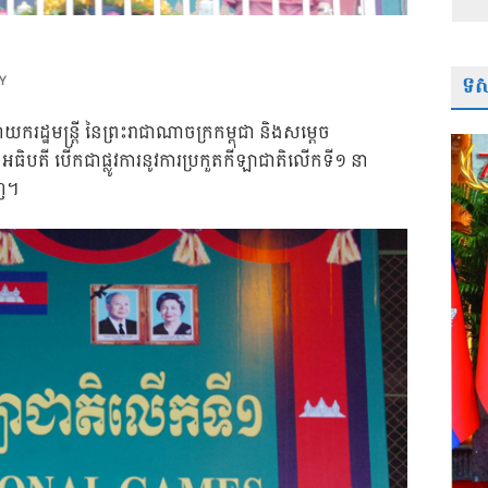
ទស្
Y
ដ្ឋមន្រ្តី នៃព្រះរាជាណាចក្រកម្ពុជា និងសម្តេច
ជើញជាអធិបតី បើកជាផ្លូវការនូវការប្រកួតកីឡាជាតិលើកទី១ នា
េញ។