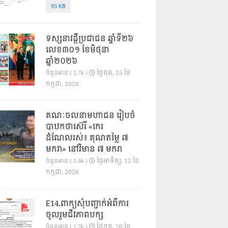
93 KB
ទស្សនាវដ្ដីប្រជាជន ឆ្នាំទី២៦
លេខ៣០១ ខែមិថុនា
ឆ្នាំ២០២៦
ថ្ងៃ​ពុធ, 15 ខែ​
ចំនួនអាន ( 2.7k )
កក្កដា, 2026
គណៈចលនាមហាជន រៀបចំ
បាឋកថាស៊េរី «កេរ
ដំណែលរស់៖ គុណតម្លៃ ៧
មករា» នៅវិមាន ៧ មករា
ថ្ងៃ​អាទិត្យ, 12 ខែ​
ចំនួនអាន ( 2.4k )
កក្កដា, 2026
E14.ពាក្យសុំបញ្ជាក់អំពីការ
ចូលរួមជីវភាពបក្ស
ថ្ងៃ​ចន្ទ, 20 ខែ​
ចំនួនអាន ( 1.7k )