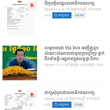
ជីវប្រវត្តិសង្ខេបសមាជិកគណបក្ស
ថ្ងៃ​ព្រហស្បតិ៍, 9 ខែ​កក្កដា,
ចំនួនអាន ( 12.1k )
2026
ទាញយក
104 KB
សម្តេចតេជោ ហ៊ុន សែន អញ្ជើញជួប
សំណេះសំណាលជាមួយក្រុមប្រឹក្សា ថ្នាក់
ដឹកនាំមន្ទីរ អង្គភាពក្នុងខេត្តព្រះវិហារ
ថ្ងៃ​សុក្រ, 10 ខែ​កក្កដា, 2026
ចំនួនអាន ( 4.7k )
ពាក្យសុំចូលជាសមាជិកគណបក្ស
ថ្ងៃ​ព្រហស្បតិ៍, 9 ខែ​កក្កដា,
ចំនួនអាន ( 4.3k )
2026
ទាញយក
93 KB