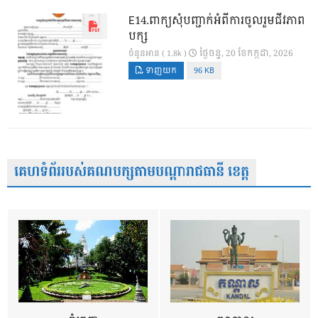
E14.ពាក្យសុំបញ្ជាក់អំពីការចូលរួមជីវភាព
បក្ស
ថ្ងៃ​ចន្ទ, 20 ខែ​កក្កដា, 2026
ចំនួនអាន ( 1.8k )
ទាញយក
96 KB
គេហទំព័ររបស់គណបក្សតាមបណ្តារាជធានី ខេត្ត