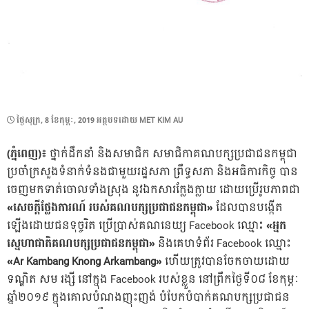
POSTED
ថ្ងៃ​សុក្រ, 8 ខែ​កុម្ភៈ, 2019
អត្ថបទដោយ
MET KIM AU
ON
(ភ្នំពេញ)៖
ថ្នាក់ដឹកនាំ និងសមាជិក សមាជិកាគណបក្សប្រជាជនកម្ពុជា
ប្រចាំក្រសួងទំនាក់ទំនងជាមួយរដ្ឋសភា ព្រឹទ្ធសភា និងអធិការកិច្ច បាន
ចេញមកទាត់ចោលទាំងស្រុង នូវឯកសារក្លែងក្លាយ ដោយប្រើរូបភាពជា
«សេចក្តីថ្លែងការណ៍ របស់គណបក្សប្រជាជនកម្ពុជា»
ដែលបានបង្កើត
ឡើងដោយជនទុច្ចរិត ប្រើប្រាស់គណនេយ្យ Facebook ឈ្មោះ
«អ្នក
ស្នេហាជាតិគណបក្សប្រជាជនកម្ពុជា»
និងគេហទំព័រ Facebook ឈ្មោះ
«Ar Kambang Knong Arkambang»
ហើយត្រូវបានចែកចាយដោយ
ទណ្ឌិត សម រង្សី នៅក្នុង Facebook របស់ខ្លួន នៅព្រឹកថ្ងៃទី០៨ ខែកុម្ភៈ
ឆ្នាំ២០១៩ ក្នុងគោលបំណងញុះញង់ បំបែកបំបាក់គណបក្សប្រជាជន