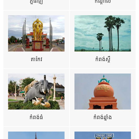
ភ្នំពេញ
កណ្តាល
តាកែវ
កំពង់ស្ពឺ
កំពង់ធំ
កំពង់ឆ្នាំង