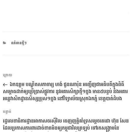
CATEGORIES
ពត៌មានថ្មីៗ
ការ​
អត្ថបទ
ក្រោយ
នាំទិស​
មុន
ឯកឧត្តម បណ្ឌិតសភាចារ្យ ហង់ ជួនណារ៉ុន អញ្ជើញជាអធិបតីក្នុងពិធី
ប្រកាស
សម្ពោធដាក់ឲ្យប្រើប្រាស់ផ្លូវការ នូវអគារសិក្សាថ្មី១ខ្នង មាន៥បន្ទប់ និងអគារ
អន្តេវាសិកដ្ឋានសិស្សប្រុស១ខ្នង នៅវិទ្យាល័យស្រុកឯកភ្នំ ខេត្តបាត់ដំបង
អត្ថបទ
បន្ទាប់
បន្ទាប់
រដ្ឋលេខាធិការដ្ឋានអាកាសចរស៊ីវិល ចេញញត្តិគាំទ្រសម្តេចតេជោ ហ៊ុន សែន
ដែលប្រកាសការពារដាច់ខាតមិនឲ្យកម្ពុជាវិលត្រឡប់ ទៅរកសង្គ្រាមនៃ