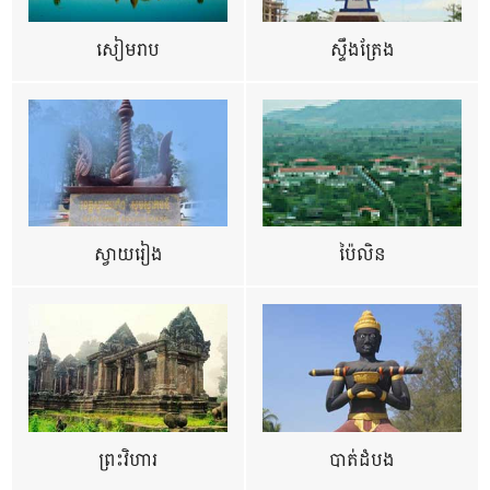
សៀមរាប
ស្ទឹងត្រែង
ស្វាយរៀង
ប៉ៃលិន
ព្រះវិហារ
បាត់ដំបង