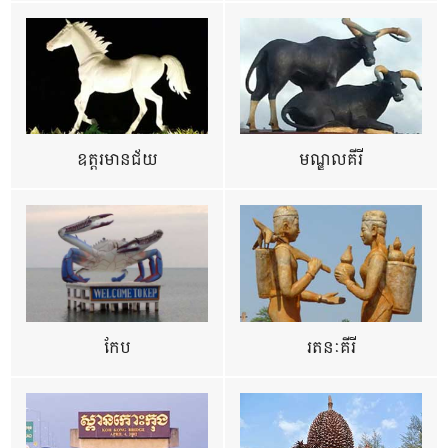
ឧត្ដរមានជ័យ
មណ្ឌលគីរី
កែប
រតនៈគីរី