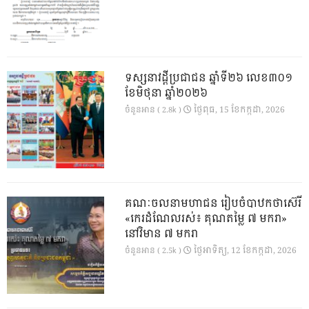
ទស្សនាវដ្ដីប្រជាជន ឆ្នាំទី២៦ លេខ៣០១
ខែមិថុនា ឆ្នាំ២០២៦
ថ្ងៃ​ពុធ, 15 ខែ​កក្កដា, 2026
ចំនួនអាន ( 2.8k )
គណៈចលនាមហាជន រៀបចំបាឋកថាស៊េរី
«កេរដំណែលរស់៖ គុណតម្លៃ ៧ មករា»
នៅវិមាន ៧ មករា
ថ្ងៃ​អាទិត្យ, 12 ខែ​កក្កដា, 2026
ចំនួនអាន ( 2.5k )