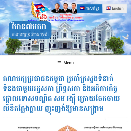
Skip
ភាសាខ្មែរ
English
to
content
វិមាន៧មករា
គណបក្សប្រជាជនកម្ពុជា
Menu
គណបក្សប្រជាជនកម្ពុជា ប្រចាំក្រសួងទំនាក់
ទំនងជាមួយរដ្ឋសភា ព្រឹទ្ធសភា និងអធិការកិច្ច
ថ្កោលទោសទណ្ឌិត សម រង្ស៉ី ក្រោយចែកចាយ
លិខិតក្លែងក្លាយ ញុះញង់ឱ្យមានសង្រ្គាម