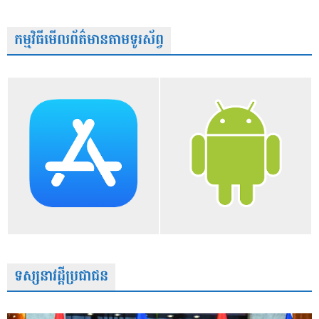
កម្មវិធីមើលព័ត៌មានតាមទូរស័ព្វ
ទស្សនាវដ្តីប្រជាជន