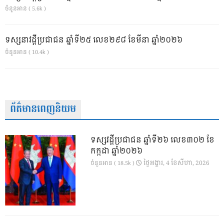
ចំនួនអាន ( 5.6k )
ទស្សនាវដ្ដីប្រជាជន ឆ្នាំទី២៥ លេខ២៩៨ ខែមីនា ឆ្នាំ២០២៦
ចំនួនអាន ( 10.4k )
ព័ត៌មានពេញនិយម
ទស្សវដ្តីប្រជាជន ឆ្នាំទី២៦ លេខ៣០២ ខែ
កក្កដា ឆ្នាំ២០២៦
ថ្ងៃ​អង្គារ, 4 ខែ​សីហា, 2026
ចំនួនអាន ( 18.5k )