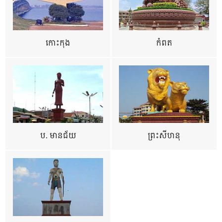
កោះកុង
កំពត
ប. មានជ័យ
ព្រះសីហនុ