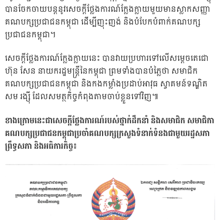
បានចែកចាយបន្តនូវសេចក្តីថ្លែងការណ៍ក្លែងក្លាយមួយមានស្លាកសញ្ញា
គណបក្សប្រជាជនកម្ពុជា ដើម្បីញុះញង់ និងបំបែកបំពាក់គណបក្ស
ប្រជាជនកម្ពុជា។
សេចក្តីថ្លែងការណ៍ក្លែងក្លាយនេះ បានវាយប្រហារទៅលើសម្តេចតេជោ
ហ៊ុន សែន នាយករដ្ឋមន្រ្តីនៃកម្ពុជា ព្រមទាំងបានបំភ្លៃថា សមាជិក
គណបក្សប្រជាជនកម្ពុជា និងកងកម្លាំងប្រដាប់អាវុធ ស្វាគមន៍ទណ្ឌិត
សម រង្ស៉ី ដែលសមត្ថកិច្ចកំពុងតាមចាប់ខ្លួនទៅវិញ៕
ខាងក្រោមនេះជាសេចក្តីថ្លែងការណ៍របស់ថ្នាក់ដឹកនាំ និងសមាជិក សមាជិកា
គណបក្សប្រជាជនកម្ពុជាប្រចាំគណបក្សក្រសួងទំនាក់ទំនងជាមួយរដ្ឋសភា
ព្រឹទ្ធសភា និងអធិការកិច្ច៖