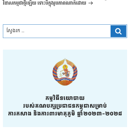
វិនាសកម្មជាថ្មីឡើយ ទោះបីក្នុងរូបភាពណាក៏ដោយ
ស្វែ