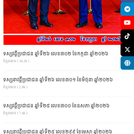
ទស្សវដ្តីប្រជាជន ឆ្នាំទី២៦ លេខ៣០២ ខែកក្កដា ឆ្នាំ២០២៦
ចំនួនអាន ( 18.5k )
ទស្សនាវដ្ដីប្រជាជន ឆ្នាំទី២៦ លេខ៣០១ ខែមិថុនា ឆ្នាំ២០២៦
ចំនួនអាន ( 2.8k )
ទស្សវដ្តីប្រជាជន ឆ្នាំទី២៥ លេខ៣០០ ខែឧសភា ឆ្នាំ២០២៦
ចំនួនអាន ( 7.4k )
ទស្សនាវដ្ដីប្រជាជន ឆ្នាំទី២៥ លេខ២៩៩ ខែមេសា ឆ្នាំ២០២៦