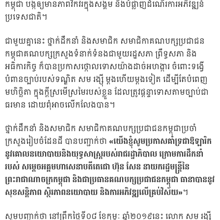
កម្ពុជា បង្កឲ្យមានភាពវឹកវរក្នុងសង្គម និងបំផ្លាញដំណើរការអភិវឌ្ឍន៍
ប្រទេសជាតិ។
ជាមួយគ្នានេះ ថ្នាក់ដឹកនាំ និងសមាជិក សមាជិកាគណបក្សប្រជាជន
កម្ពុជាគណបក្សក្រសួងទំនាក់ទំនងជាមួយរដ្ឋសភា ព្រឹទ្ធសភា និង
អធិការកិច្ច ក៏បានប្រកាសថ្កោលទោសយ៉ាងដាច់អហង្ការ ចំពោះទង្វើ
បំពានច្បាប់របស់ទណ្ឌិត សម រង្ស៉ី ម្តងហើយម្តងទៀត ដើម្បីតែបំពេញ
មហិច្ឆិតា ក្នុងក្តីស្រមើស្រមៃរបស់ខ្លួន ដែលត្រូវផ្តន្ទាទោសតាមច្បាប់ជា
ធរមាន ដោយពុំអាចលើកលែងបាន។
ថ្នាក់ដឹកនាំ និងសមាជិក សមាជិកាគណបក្សប្រជាជនកម្ពុជាប្រចាំ
ក្រសួងរៀបចំដែនដី បានបញ្ជាក់ថា
«យើងខ្ញុំសូមប្រកាសគាំទ្រជាឱឡារិក
នូវគោលនយោបាយនិងយុទ្ធសាស្ត្ររបស់រាជរដ្ឋាភិបាល ក្រោមការដឹកនាំ
របស់ សម្តេចអគ្គមហាសេនាបតីតេជោ ហ៊ុន សែន នាយករដ្ឋមន្ត្រីនៃ
ព្រះរាជាណាចក្រកម្ពុជា និងជាប្រធានគណបក្សប្រជាជនកម្ពុជា ធានាបាននូវ
សុខសន្តិភាព ស្ថិរភាពនយោបាយ និងការអភិវឌ្ឍលើគ្រប់វិស័យ»
។
សូមបញ្ជាក់ថា នៅព្រឹកថ្ងៃទី០៨ ខែកុម្ភៈ ឆ្នាំ២០១៩នេះ លោក សម រង្ស៉ី