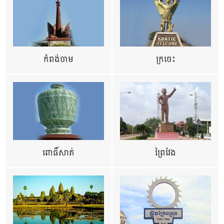
កំពង់ចាម
ក្រចេះ
ពោធិ៍សាត់
ព្រៃវែង