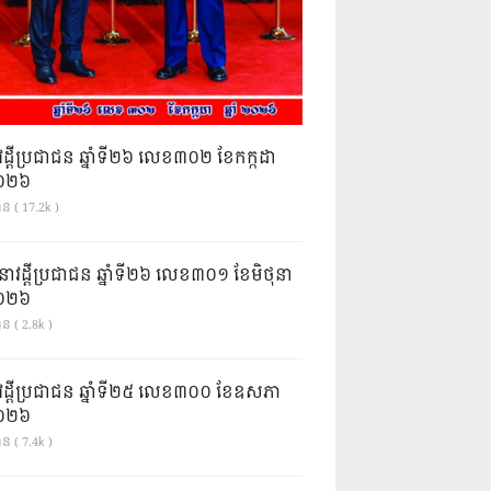
វដ្តីប្រជាជន ឆ្នាំទី២៦ លេខ៣០២ ខែកក្កដា
ំ២០២៦
ាន ( 17.2k )
នាវដ្ដីប្រជាជន ឆ្នាំទី២៦ លេខ៣០១ ខែមិថុនា
ំ២០២៦
ន ( 2.8k )
វដ្តីប្រជាជន ឆ្នាំទី២៥ លេខ៣០០ ខែឧសភា
ំ២០២៦
ន ( 7.4k )