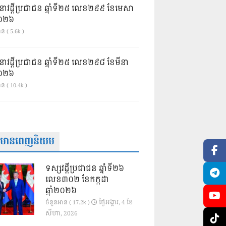
នាវដ្ដីប្រជាជន ឆ្នាំទី២៥ លេខ២៩៩ ខែមេសា
ំ២០២៦
ន ( 5.6k )
នាវដ្ដីប្រជាជន ឆ្នាំទី២៥ លេខ២៩៨ ខែមីនា
ំ២០២៦
ាន ( 10.4k )
ត៌មានពេញនិយម
ទស្សវដ្តីប្រជាជន ឆ្នាំទី២៦
លេខ៣០២ ខែកក្កដា
ឆ្នាំ២០២៦
ថ្ងៃ​អង្គារ, 4 ខែ​
ចំនួនអាន ( 17.2k )
សីហា, 2026