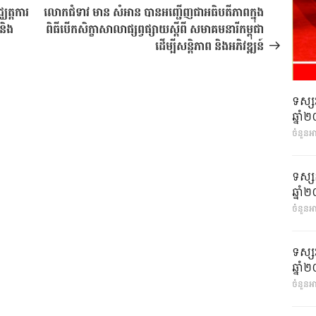
បន្ទាប់
ឈត្តការ
លោកជំទាវ មាន សំអាន បានអញ្ជើញជាអធិបតីភាពក្នុង
 និង
ពិធីបើកសិក្ខាសាលាផ្សព្វផ្សាយស្តីពី សមាគមនារីកម្ពុជា
ដើម្បីសន្តិភាព និងអភិវឌ្ឍន៍
ទស្ស
ឆ្នា
ចំនួនអ
ទស្ស
ឆ្នា
ចំនួនអា
ទស្ស
ឆ្នា
ចំនួនអា