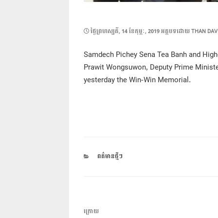
POSTED
ថ្ងៃ​ព្រហស្បតិ៍, 14 ខែ​កុម្ភៈ, 2019
អត្ថបទដោយ
THAN DAV
ON
Samdech Pichey Sena Tea Banh and High-L
Prawit Wongsuwon, Deputy Prime Minister 
yesterday the Win-Win Memorial.
CATEGORIES
ពត៌មានថ្មីៗ
ការ​
អត្ថបទ
ក្រោយ