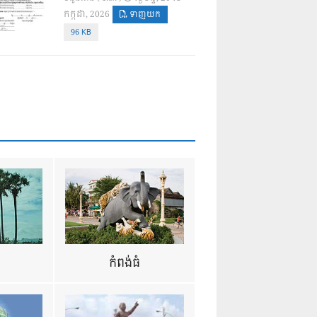
កក្កដា, 2026
ទាញយក
96 KB
ឺ
កំពង់ធំ