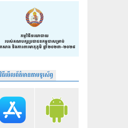
មវិធីមើលព័ត៌មានតាមទូរស័ព្វ