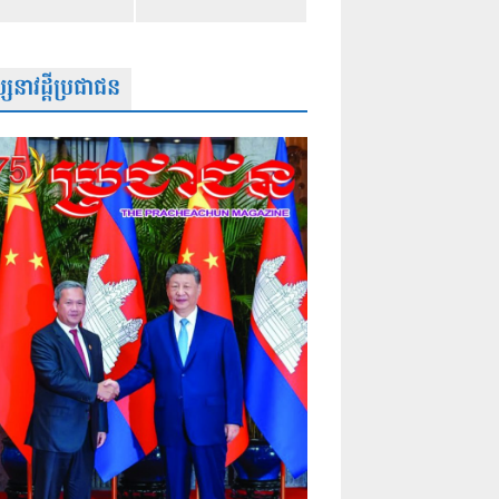
សនាវដ្តីប្រជាជន