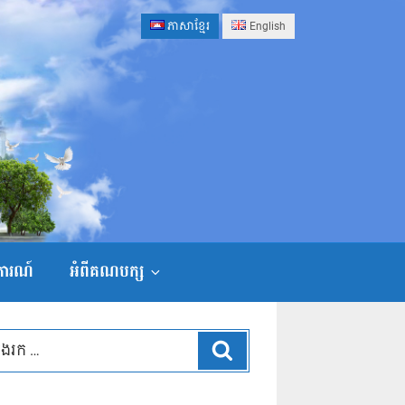
ភាសាខ្មែរ
English
ងការណ៍
អំពីគណបក្ស
ស្វែងរក