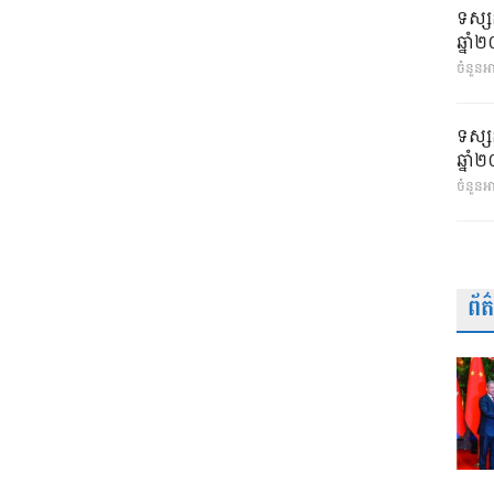
ទស្ស
ឆ្នា
ចំនួនអា
ទស្ស
ឆ្នា
ចំនួនអ
ព័