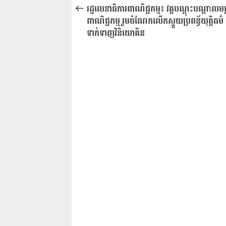
នាំទិស​
មុន
រដ្ឋលេខាធិការពាណិជ្ជកម្ម៖ វគ្គបណ្តុះបណ្តាលមជ្
ប្រកាស
ពាណិជ្ជកម្ម រួមចំណែកលើកស្ទួយប្រពន្ធ័យុត្តិធម៌​
ទាក់ទាញវិនិយោគិន