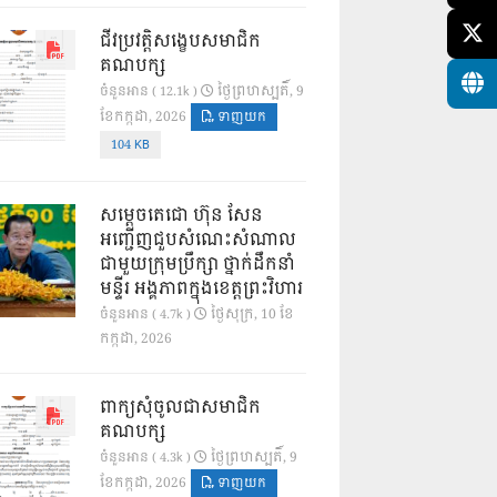
ជីវប្រវត្តិសង្ខេបសមាជិក
គណបក្ស
ថ្ងៃ​ព្រហស្បតិ៍, 9
ចំនួនអាន ( 12.1k )
ខែ​កក្កដា, 2026
ទាញយក
104 KB
សម្តេចតេជោ ហ៊ុន សែន
អញ្ជើញជួបសំណេះសំណាល
ជាមួយក្រុមប្រឹក្សា ថ្នាក់ដឹកនាំ
មន្ទីរ អង្គភាពក្នុងខេត្តព្រះវិហារ
ថ្ងៃ​សុក្រ, 10 ខែ​
ចំនួនអាន ( 4.7k )
កក្កដា, 2026
ពាក្យសុំចូលជាសមាជិក
គណបក្ស
ថ្ងៃ​ព្រហស្បតិ៍, 9
ចំនួនអាន ( 4.3k )
ខែ​កក្កដា, 2026
ទាញយក