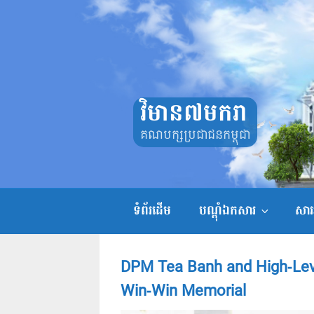
Skip
to
content
វិមាន៧មករា
គណបក្សប្រជាជនកម្ពុជា
ទំព័រដើម
បណ្តុំឯកសារ
សាររ
DPM Tea Banh and High-Level
Win-Win Memorial