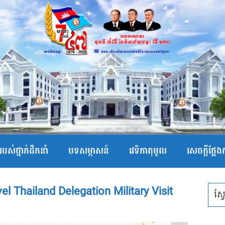
បស់ថ្នាក់ដឹកនាំ
បទសម្ភាសន៍
វេទិកាតុមូល
សេចក្ដីថ្លែ
 Thailand Delegation Military Visit