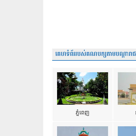
គេហទំព័ររបស់គណបក្សតាមបណ្តារាជធា
ភ្នំពេញ