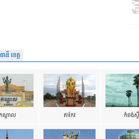
នី ខេត្ត
កណ្តាល
តាកែវ
កំពង់ស្ព