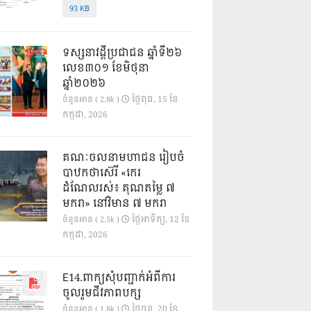
93 KB
ទស្សនាវដ្ដីប្រជាជន ឆ្នាំទី២៦
លេខ៣០១ ខែមិថុនា
ឆ្នាំ២០២៦
ថ្ងៃ​ពុធ, 15 ខែ​
ចំនួនអាន ( 2.8k )
កក្កដា, 2026
គណៈចលនាមហាជន រៀបចំ
បាឋកថាស៊េរី «កេរ
ដំណែលរស់៖ គុណតម្លៃ ៧
មករា» នៅវិមាន ៧ មករា
ថ្ងៃ​អាទិត្យ, 12 ខែ​
ចំនួនអាន ( 2.5k )
កក្កដា, 2026
E14.ពាក្យសុំបញ្ជាក់អំពីការ
ចូលរួមជីវភាពបក្ស
ថ្ងៃ​ចន្ទ, 20 ខែ​
ចំនួនអាន ( 1.8k )