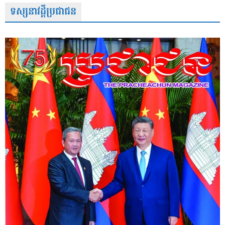
ទស្សនាវដ្តីប្រជាជន