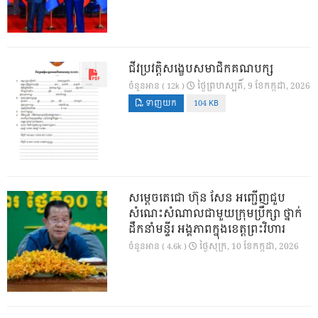
ជីវប្រវត្តិសង្ខេបសមាជិកគណបក្ស
ថ្ងៃ​ព្រហស្បតិ៍, 9 ខែ​កក្កដា, 2026
ចំនួនអាន ( 12k )
ទាញយក
104 KB
សម្តេចតេជោ ហ៊ុន សែន អញ្ជើញជួប
សំណេះសំណាលជាមួយក្រុមប្រឹក្សា ថ្នាក់
ដឹកនាំមន្ទីរ អង្គភាពក្នុងខេត្តព្រះវិហារ
ថ្ងៃ​សុក្រ, 10 ខែ​កក្កដា, 2026
ចំនួនអាន ( 4.6k )