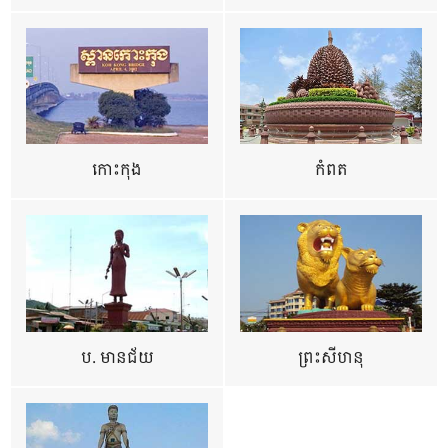
កោះកុង
កំពត
ប. មានជ័យ
ព្រះសីហនុ