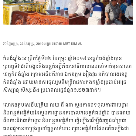
POSTED
ថ្ងៃ​សុក្រ, 22 ខែ​កុម្ភៈ, 2019
អត្ថបទដោយ
MET KIM AU
ON
កំពង់ឆ្នាំងៈនាព្រឹកថ្ងៃទី២២ ខែកុម្ភះ ឆ្នាំ២០១៩ ខេត្តកំពង់ឆ្នាំងបាន
ប្រារព្ធទិវាជាតិបង្ការនិងពន្លត់អគ្គ្គីភ័យនៅទីឍលានបាល់ទាត់មុខសាលា
ខេត្តកំពង់ឆ្នាំង ក្រោមអធិបតីភាព ឯកឧត្តម អៀងវុធ អភិបាលរងខេត្ត
កំពង់ឆ្នាំង ដោយមានការចូលរួមពីមន្ត្រីរាជការកងកម្លាំងប្រដាប់អាវុធ
សិស្សានុ សិស្ស និង ប្រជាពលរដ្ឋចំនួន១.២២៣នាក់។
លោកឧត្តមសេនីយត្រីយ លុយ ឌី ណា ស្នងការរងទទួលការងារបង្ការ
និងពន្លត់អគ្គិភ័យនៃស្នងការដ្ឋាននគរបាលកខេត្តកំពង់ឆ្នាំង បានអោយ
ដឹងថាៈទិវាជាតិបង្ការ និងពន្លត់អគ្គិភ័យ ធ្វើឡើងដើម្បីជំរុញដល់ប្រជា
ពលរដ្ឋមានកាប្រុងប្រយ័ត្នខ្ពស់ចំពោះ គ្រោះអគ្គិភ័យដែលកើតឡើងជា