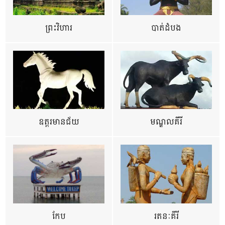
ព្រះវិហារ
បាត់ដំបង
ឧត្ដរមានជ័យ
មណ្ឌលគីរី
កែប
រតនៈគីរី