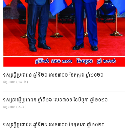
ទស្សវដ្តីប្រជាជន ឆ្នាំទី២៦ លេខ៣០២ ខែកក្កដា ឆ្នាំ២០២៦
ចំនួនអាន ( 14.6k )
ទស្សនាវដ្ដីប្រជាជន ឆ្នាំទី២៦ លេខ៣០១ ខែមិថុនា ឆ្នាំ២០២៦
ចំនួនអាន ( 2.7k )
ទស្សវដ្តីប្រជាជន ឆ្នាំទី២៥ លេខ៣០០ ខែឧសភា ឆ្នាំ២០២៦