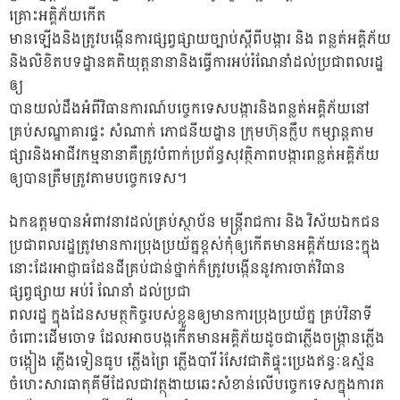
គ្រោះអគ្គិភ័យកើត
មានឡើងនិងត្រូវបង្កើនការផ្សព្វផ្សាយច្បាប់ស្តីពីបង្ការ និង ពន្លត់អគ្គិភ័យ
និងលិខិតបទដ្ឋានគតិយុត្តនានានិងធ្វើការអប់រំណែនាំដល់ប្រជាពលរដ្ឋ
ឲ្យ
បានយល់ដឹងអំពីវិធានការណ៍បច្ចេកទេសបង្ការនិងពន្លត់អគ្គិភ័យនៅ
គ្រប់សណ្ឋាគារផ្ទះ សំណាក់ ភោជនីយដ្ឋាន ក្រុមហ៊ុនក្លឹប កម្សាន្តតាម
ផ្សារនិងអាជីវកម្មនានាគឺត្រូវបំពាក់ប្រព័ន្ធសុវត្ថិភាពបង្ការពន្លត់អគ្គិភ័យ
ឲ្យបានត្រឹមត្រូវតាមបច្ចេកទេស។
ឯកឧត្តមបានអំពាវនាវដល់គ្រប់ស្ថាប័ន មន្ត្រីរាជការ និង វិស័យឯកជន
ប្រជាពលរដ្ឋត្រូវមានការប្រុងប្រយ័ត្នខ្ពស់កុំឲ្យកើតមានអគ្គិភ័យនេះក្នុង
នោះដែរអាជ្ញាធដែនដីគ្រប់ជាន់ថ្នាក់ក៏ត្រូវបង្កើននូវការចាត់វិធាន
ផ្សព្វផ្សាយ អប់រំ ណែនាំ ដល់ប្រជា
ពលរដ្ឋ ក្នុងដែនសមត្ថកិច្ចរបស់ខ្លួនឲ្យមានការប្រុងប្រយ័ត្ន គ្រប់វិនាទី
ចំពោះដើមចោទ ដែលអាចបង្កកើតមានអគ្គិភ័យដូចជាភ្លើងចង្ក្រានភ្លើង
ចង្កៀង ភ្លើងទៀនធូប ភ្លើងព្រៃ ភ្លើងបារី រំសែវជាតិផ្ទុះប្រេងឥន្ធៈឧស្ម័ន
ចំហេះសារធាតុគីមីដែលជាវត្ថុងាយឆេះសំខាន់លើបច្ចេកទេសក្នុងការត