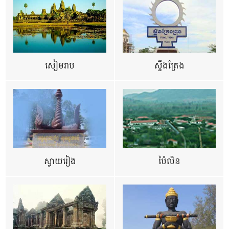
សៀមរាប
ស្ទឹងត្រែង
ស្វាយរៀង
ប៉ៃលិន