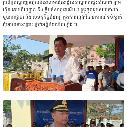
ប្រព័ន្ធបណ្តាញអគ្គីសនីនៅតាមលំនៅដ្ឋានសណ្ឋាគារផ្ទះសំណាក់ ក្រុម
ហ៊ុន ភោជនីយដ្ឋាន និង ក្លឹបកំសាន្តជាដើម ។ ត្រូវចូលរួមសហការជា
មួយអាជ្ញាធរ និង សមត្ថកិច្ចជំនាញ ក្នុងការអនុវត្តវិធានការណ៍ទប់ស្កាត់
កុំអោយមានគ្រោះ ថ្នាក់អគ្គិភ័យកើតឡើង ៕