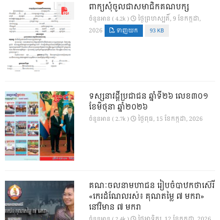
ពាក្យសុំចូលជាសមាជិកគណបក្ស
ថ្ងៃ​ព្រហស្បតិ៍, 9 ខែ​កក្កដា,
ចំនួនអាន ( 4.2k )
2026
ទាញយក
93 KB
ទស្សនាវដ្ដីប្រជាជន ឆ្នាំទី២៦ លេខ៣០១
ខែមិថុនា ឆ្នាំ២០២៦
ថ្ងៃ​ពុធ, 15 ខែ​កក្កដា, 2026
ចំនួនអាន ( 2.7k )
គណៈចលនាមហាជន រៀបចំបាឋកថាស៊េរី
«កេរដំណែលរស់៖ គុណតម្លៃ ៧ មករា»
នៅវិមាន ៧ មករា
ថ្ងៃ​អាទិត្យ, 12 ខែ​កក្កដា, 2026
ចំនួនអាន ( 2.4k )