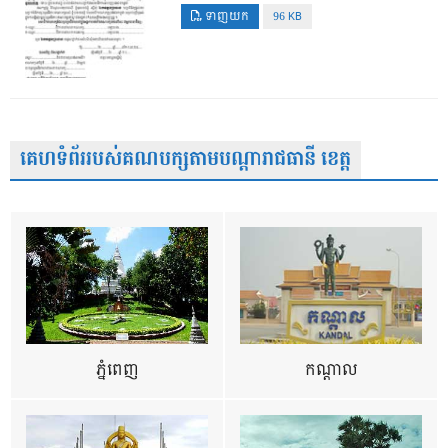
ទាញយក
96 KB
គេហទំព័ររបស់គណបក្សតាមបណ្តារាជធានី ខេត្ត
ភ្នំពេញ
កណ្តាល