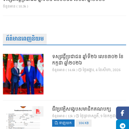
ចំនួនអាន ( 10.3k )
ព័ត៌មានពេញនិយម
ទស្សវដ្តីប្រជាជន ឆ្នាំទី២៦ លេខ៣០២ ខែ
កក្កដា ឆ្នាំ២០២៦
ថ្ងៃ​អង្គារ, 4 ខែ​សីហា, 2026
ចំនួនអាន ( 14.6k )
ជីវប្រវត្តិសង្ខេបសមាជិកគណបក្ស
ថ្ងៃ​ព្រហស្បតិ៍, 9 ខែ​កក្កដា, 2026
ចំនួនអាន ( 12k )
ទាញយក
104 KB