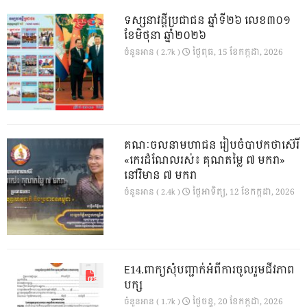
ទស្សនាវដ្ដីប្រជាជន ឆ្នាំទី២៦ លេខ៣០១
ខែមិថុនា ឆ្នាំ២០២៦
ថ្ងៃ​ពុធ, 15 ខែ​កក្កដា, 2026
ចំនួនអាន ( 2.7k )
គណៈចលនាមហាជន រៀបចំបាឋកថាស៊េរី
«កេរដំណែលរស់៖ គុណតម្លៃ ៧ មករា»
នៅវិមាន ៧ មករា
ថ្ងៃ​អាទិត្យ, 12 ខែ​កក្កដា, 2026
ចំនួនអាន ( 2.4k )
E14.ពាក្យសុំបញ្ជាក់អំពីការចូលរួមជីវភាព
បក្ស
ថ្ងៃ​ចន្ទ, 20 ខែ​កក្កដា, 2026
ចំនួនអាន ( 1.7k )