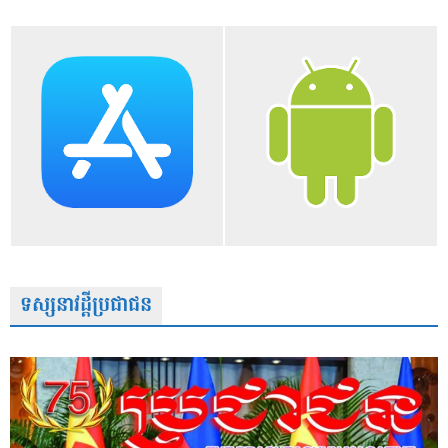
ទស្សនាវដ្តីប្រជាជន