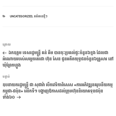
CATEGORIES
UNCATEGORIZED
,
ពត៌មានថ្មីៗ
ការ​
អត្ថបទ
ក្រោយ
នាំទិស​
មុន
ឯកឧត្តម ទេសរដ្ឋមន្ដ្រី គន់ គីម ​បានចុះប្រគល់ផ្ទះចំនួន៦ខ្នង ដែលជា
ប្រកាស
អំណោយរបស់សម្ដេចតេជោ ហ៊ុន សែន ជូនអតីតយុទ្ធជន​ចំនួន​៦គ្រួសារ​ នៅ
ឃុំព្រែកហ្លួង
អត្ថបទ
បន្ទាប់
បន្ទាប់
ឧបនាយករដ្ឋមន្រ្តី​ ជា សុផារ៉ា បើកវេទិកាពិសេស «ការអភិវឌ្ឍនគរូបនីយកម្ម
កម្ពុជា-ជប៉ុន» លើកទី១ បង្ហាញឱកាសដល់ក្រុមហ៊ុននិយោគទុនជប៉ុន
ទាំង៦០