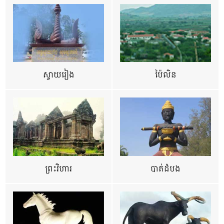
ស្វាយរៀង
ប៉ៃលិន
ព្រះវិហារ
បាត់ដំបង