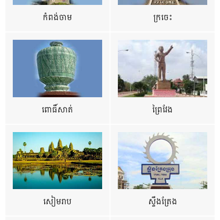
កំពង់ចាម
ក្រចេះ
ពោធិ៍សាត់
ព្រៃវែង
សៀមរាប
ស្ទឹងត្រែង