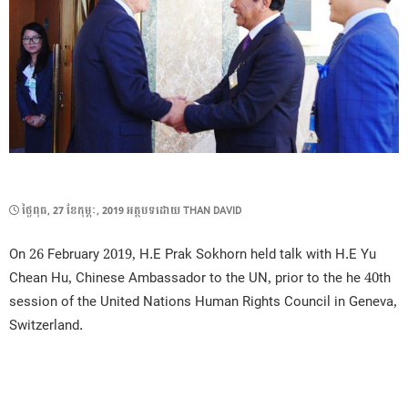
POSTED
ថ្ងៃ​ពុធ, 27 ខែ​កុម្ភៈ, 2019
អត្ថបទដោយ
THAN DAVID
ON
On 26 February 2019, H.E Prak Sokhorn held talk with H.E Yu
Chean Hu, Chinese Ambassador to the UN, prior to the he 40th
session of the United Nations Human Rights Council in Geneva,
Switzerland.