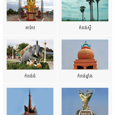
តាកែវ
កំពង់ស្ពឺ
កំពង់ធំ
កំពង់ឆ្នាំង