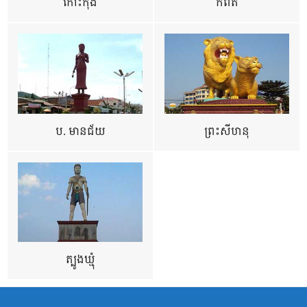
កោះកុង
កំពត
ប. មានជ័យ
ព្រះសីហនុ
ត្បូងឃ្មុំ