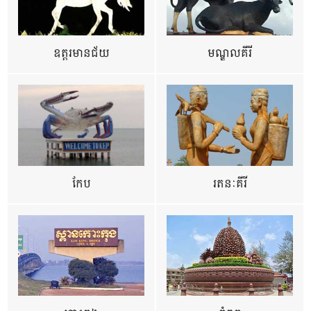
ឧត្ដរមានជ័យ
មណ្ឌលគីរី
កែប
រតនៈគីរី