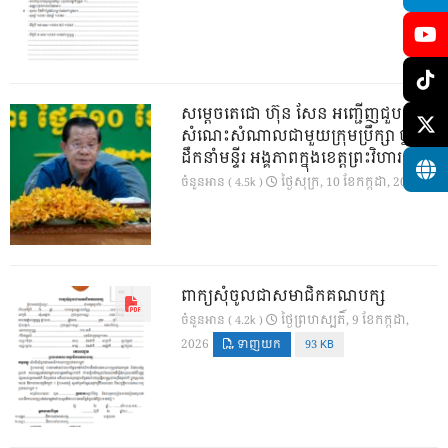
សម្តេចតេជោ ហ៊ុន សែន អញ្ជើញជួប
សំណេះសំណាលជាមួយក្រុមប្រឹក្សា ថ្នាក់
ដឹកនាំមន្ទីរ អង្គភាពក្នុងខេត្តព្រះវិហារ
ថ្ងៃ​សុក្រ, 10 ខែ​កក្កដា, 2026
ចំនួនអាន ( 4.5k )
ពាក្យសុំចូលជាសមាជិកគណបក្ស
ថ្ងៃ​ព្រហស្បតិ៍, 9 ខែ​កក្កដា,
ចំនួនអាន ( 4.2k )
2026
ទាញយក
93 KB