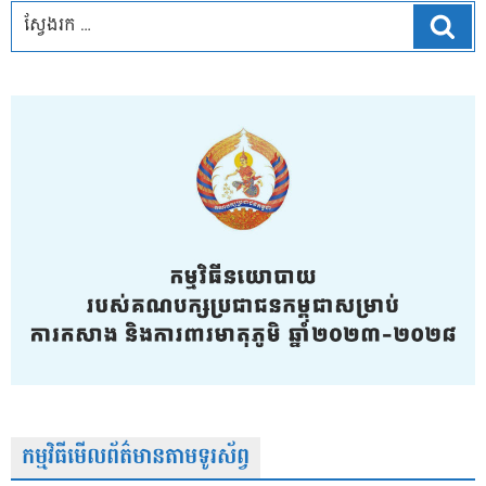
ស្វែ
កម្មវិធីមើលព័ត៌មានតាមទូរស័ព្វ