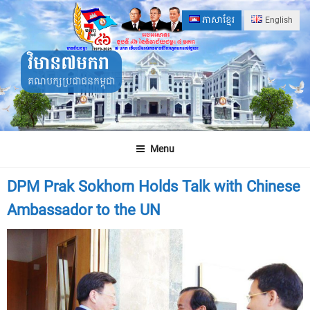
Skip
ភាសាខ្មែរ
English
to
content
វិមាន៧មករា
គណបក្សប្រជាជនកម្ពុជា
Menu
DPM Prak Sokhorn Holds Talk with Chinese
Ambassador to the UN