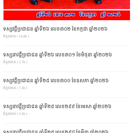
ទស្សវដ្តីប្រជាជន ឆ្នាំទី២៦ លេខ៣០២ ខែកក្កដា ឆ្នាំ២០២៦
ចំនួនអាន ( 14.6k )
ទស្សនាវដ្ដីប្រជាជន ឆ្នាំទី២៦ លេខ៣០១ ខែមិថុនា ឆ្នាំ២០២៦
ចំនួនអាន ( 2.7k )
ទស្សវដ្តីប្រជាជន ឆ្នាំទី២៥ លេខ៣០០ ខែឧសភា ឆ្នាំ២០២៦
ចំនួនអាន ( 7.3k )
ទស្សនាវដ្ដីប្រជាជន ឆ្នាំទី២៥ លេខ២៩៩ ខែមេសា ឆ្នាំ២០២៦
ចំនួនអាន ( 5.5k )
ទស្សនាវដ្ដីប្រជាជន ឆ្នាំទី២៥ លេខ២៩៨ ខែមីនា ឆ្នាំ២០២៦