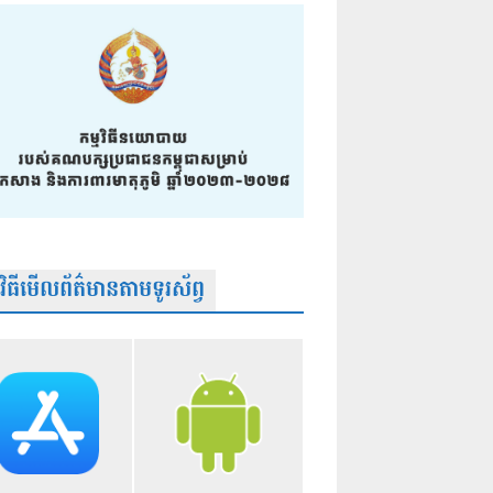
មវិធីមើលព័ត៌មានតាមទូរស័ព្វ