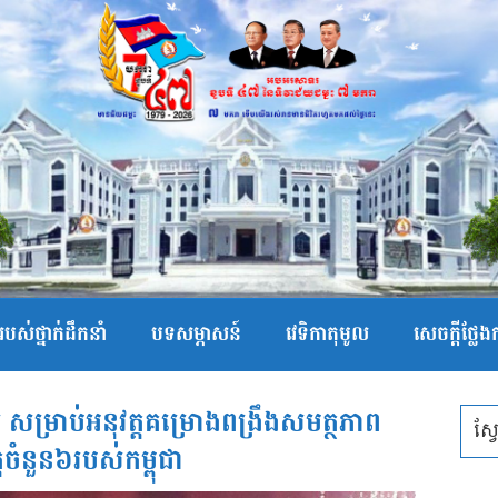
បស់ថ្នាក់ដឹកនាំ
បទសម្ភាសន៍
វេទិកាតុមូល
សេចក្ដីថ្លែ
ារ ​សម្រាប់​អនុវត្តគម្រោងពង្រឹងសមត្ថភាព
្តចំនួន៦​របស់កម្ពុជា