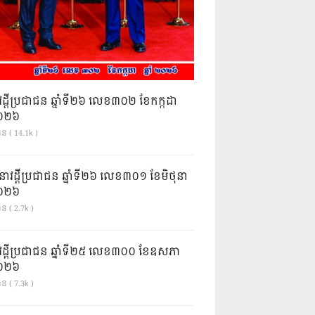
វដ្តីប្រជាជន ឆ្នាំទី២៦ លេខ៣០២ ខែកក្កដា
ំ២០២៦
ាន ( 14.1k )
នាវដ្ដីប្រជាជន ឆ្នាំទី២៦ លេខ៣០១ ខែមិថុនា
ំ២០២៦
ន ( 2.7k )
វដ្តីប្រជាជន ឆ្នាំទី២៥ លេខ៣០០ ខែឧសភា
ំ២០២៦
ន ( 7.3k )