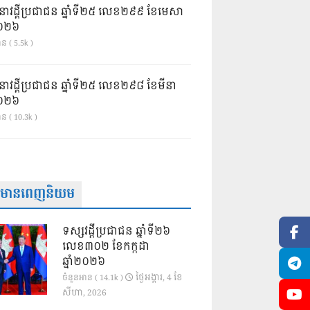
នាវដ្ដីប្រជាជន ឆ្នាំទី២៥ លេខ២៩៩ ខែមេសា
ំ២០២៦
ន ( 5.5k )
នាវដ្ដីប្រជាជន ឆ្នាំទី២៥ លេខ២៩៨ ខែមីនា
ំ២០២៦
ាន ( 10.3k )
ត៌មានពេញនិយម
ទស្សវដ្តីប្រជាជន ឆ្នាំទី២៦
លេខ៣០២ ខែកក្កដា
ឆ្នាំ២០២៦
ថ្ងៃ​អង្គារ, 4 ខែ​
ចំនួនអាន ( 14.1k )
សីហា, 2026