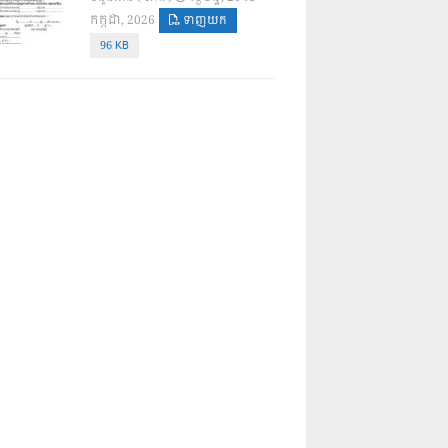
កក្កដា, 2026
ទាញយក
96 KB