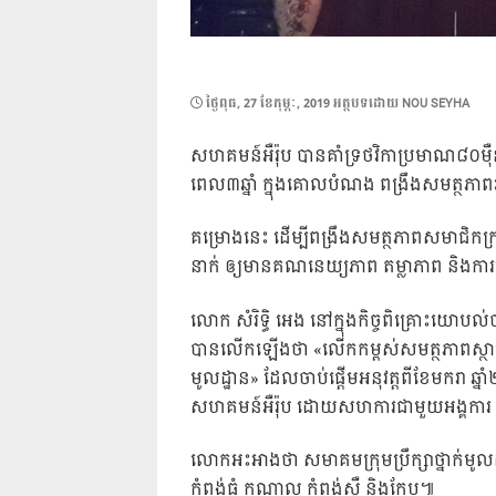
POSTED
ថ្ងៃ​ពុធ, 27 ខែ​កុម្ភៈ, 2019
អត្ថបទដោយ
NOU SEYHA
ON
សហគមន៍អឺរ៉ុប បានគាំទ្រថវិកាប្រមាណ​៨០​ម៉ឺន​
ពេល​៣​ឆ្នាំ ក្នុងគោលបំណង ពង្រឹងសមត្ថភាពរប
គម្រោងនេះ ដើម្បីពង្រឹងសមត្ថភាពសមាជិកក្រុមប្
នាក់ ឲ្យមានគណនេយ្យភាព តម្លាភាព និងការឆ
លោក សំរិទ្ធិ អេង នៅក្នុងកិច្ចពិគ្រោះយោបល់ច
បានលើកឡើងថា​ «លើកកម្ពស់សមត្ថភាពស្ថាប័ន ន
មូលដ្ឋាន» ដែលចាប់ផ្តើមអនុវត្តពីខែមករា ឆ្នា
សហគមន៍អឺរ៉ុប ដោយសហការជាមួយអង្គការ API
លោកអះអាងថា សមាគមក្រុមប្រឹក្សាថ្នាក់មូល
កំពង់ធំ កណ្តាល កំពង់ស្ពឺ និងកែប៕