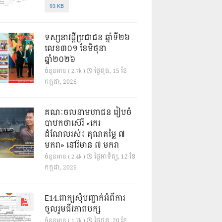
93 KB
ទស្សនាវដ្ដីប្រជាជន ឆ្នាំទី២៦
លេខ៣០១ ខែមិថុនា
ឆ្នាំ២០២៦
ថ្ងៃ​ពុធ, 15 ខែ​
ចំនួនអាន ( 2.7k )
កក្កដា, 2026
គណៈចលនាមហាជន រៀបចំ
បាឋកថាស៊េរី «កេរ
ដំណែលរស់៖ គុណតម្លៃ ៧
មករា» នៅវិមាន ៧ មករា
ថ្ងៃ​អាទិត្យ, 12 ខែ​
ចំនួនអាន ( 2.4k )
កក្កដា, 2026
E14.ពាក្យសុំបញ្ជាក់អំពីការ
ចូលរួមជីវភាពបក្ស
ថ្ងៃ​ចន្ទ, 20 ខែ​
ចំនួនអាន ( 1.7k )