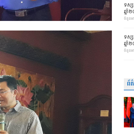
ទស្ស
ឆ្នា
ចំនួនអា
ទស្ស
ឆ្នា
ចំនួនអ
ព័