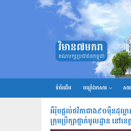
Skip
to
content
វិមាន៧មករា
គណបក្សប្រជាជនកម្ពុជា
ទំព័រដើម
បណ្តុំឯកសារ
សាររ
អឺរ៉ុបផ្ដល់ថវិកាជាង៩០ម៉ឺនដុល្ល
ក្រុមប្រឹក្សាថ្នាក់មូលដ្ឋាន នៅខេត