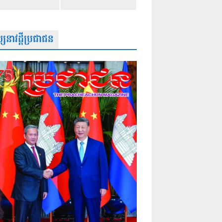
សនាវដ្តីប្រជាជន