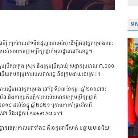
ទស្
អឺរ៉ូ (ប្រហែល៩១ម៉ឺនដុល្លារអាមេរិក) ដើម្បីអនុវត្តគម្រោងរយៈ
ស់សមាគមក្រុមប្រឹក្សាថ្នាក់មូលដ្ឋាននៅ​៦​ខេត្ត។
រឹក្សាក្រុង ស្រុក និងក្រុមប្រឹក្សាឃុំ ​សង្កាត់ប្រមាណ​៣,០០០​
្លើយតបតម្រូវការរបស់ពលរដ្ឋ និងក្រុមងាយរងគ្រោះ។
ាប់ផ្តើមអនុវត្តគម្រោង នៅថ្ងៃទី២៧ ខែកុម្ភៈ ឆ្នាំ២០១៩នេះ
ិងការប្រតិបត្តិការរបស់សមាគមក្រុមប្រឹក្សាថ្នាក់
ំ២០១៩ ដល់ខែធ្នូ ឆ្នាំ២០២១ ក្រោមការគាំទ្រថវិកាពី
 និងអង្គការ Aide​ et Action។
ដ្ឋានខេត្តគោលដៅទាំង​៦ គឺខេត្តពោធិ៍សាត់ បន្ទាយមានជ័យ