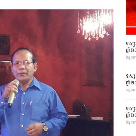
ទស្ស
ឆ្នា
ចំនួនអ
ទស្ស
ឆ្នា
ចំនួនអា
ទស្ស
ឆ្នា
ចំនួនអា