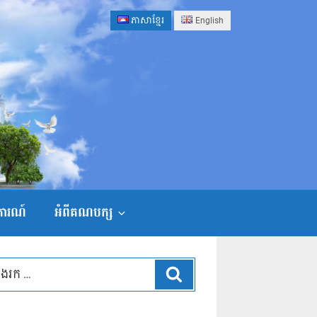
ភាសាខ្មែរ
English
ងការណ៍
អំពីគណបក្ស
ស្វែងរក