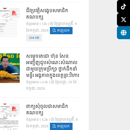
ជីវប្រវត្តិសង្ខេបសមាជិក
គណបក្ស
ថ្ងៃ​ព្រហស្បតិ៍, 9
ចំនួនអាន ( 12k )
ខែ​កក្កដា, 2026
ទាញយក
104 KB
សម្តេចតេជោ ហ៊ុន សែន
អញ្ជើញជួបសំណេះសំណាល
ជាមួយក្រុមប្រឹក្សា ថ្នាក់ដឹកនាំ
មន្ទីរ អង្គភាពក្នុងខេត្តព្រះវិហារ
ថ្ងៃ​សុក្រ, 10 ខែ​
ចំនួនអាន ( 4.5k )
កក្កដា, 2026
ពាក្យសុំចូលជាសមាជិក
គណបក្ស
ថ្ងៃ​ព្រហស្បតិ៍, 9
ចំនួនអាន ( 4.2k )
ខែ​កក្កដា, 2026
ទាញយក