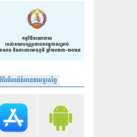
មវិធីមើលព័ត៌មានតាមទូរស័ព្វ