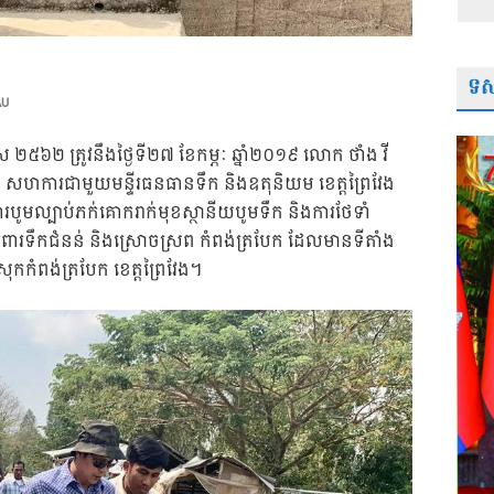
ទស្
AU
.ស ២៥៦២ ត្រូវនឹងថ្ងៃទី២៧ ខែកម្ភៈ ឆ្នាំ២០១៩ លោក ថាំង វី
្ម សហការជាមួយមន្ទីរធនធានទឹក និងឧតុនិយម ខេត្តព្រៃវែង
ការបូមល្បាប់ភក់គោករាក់មុខស្ថានីយបូមទឹក និងការថែទាំ
ការពារទឹកជំនន់ និងស្រោចស្រព កំពង់ត្របែក ដែលមានទីតាំង
្រុកកំពង់ត្របែក ខេត្តព្រៃវែង។