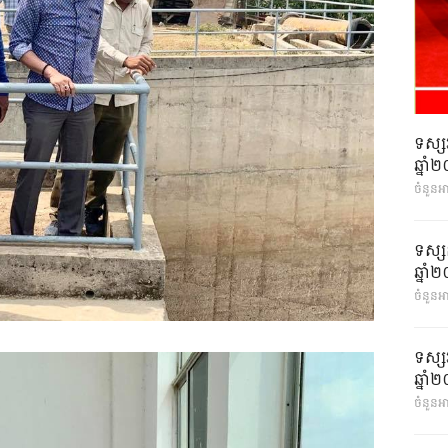
ទស្ស
ឆ្នា
ចំនួនអ
ទស្ស
ឆ្នា
ចំនួនអា
ទស្ស
ឆ្នា
ចំនួនអា