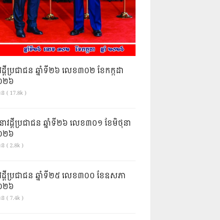
វដ្តីប្រជាជន ឆ្នាំទី២៦ លេខ៣០២ ខែកក្កដា
ំ២០២៦
ាន ( 17.8k )
នាវដ្ដីប្រជាជន ឆ្នាំទី២៦ លេខ៣០១ ខែមិថុនា
ំ២០២៦
ន ( 2.8k )
វដ្តីប្រជាជន ឆ្នាំទី២៥ លេខ៣០០ ខែឧសភា
ំ២០២៦
ន ( 7.4k )