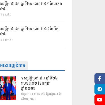
នាវដ្ដីប្រជាជន ឆ្នាំទី២៥ លេខ២៩៩ ខែមេសា
ំ២០២៦
ន ( 5.6k )
នាវដ្ដីប្រជាជន ឆ្នាំទី២៥ លេខ២៩៨ ខែមីនា
ំ២០២៦
ាន ( 10.4k )
ត៌មានពេញនិយម
ទស្សវដ្តីប្រជាជន ឆ្នាំទី២៦
លេខ៣០២ ខែកក្កដា
ឆ្នាំ២០២៦
ថ្ងៃ​អង្គារ, 4 ខែ​
ចំនួនអាន ( 17.8k )
សីហា, 2026