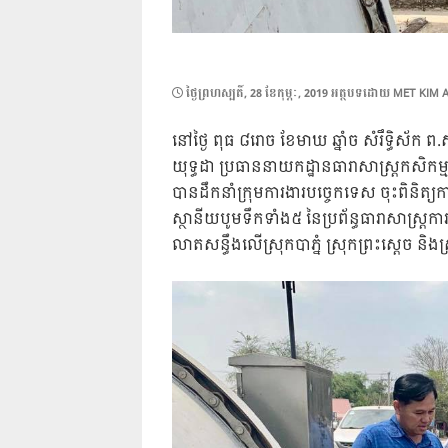
POSTED
ថ្ងៃ​ព្រហស្បតិ៍, 28 ខែ​កុម្ភៈ, 2019
អត្ថបទដោយ
MET KIM 
ON
នៅថ្ងៃ ពុធ ៨រោច ខែមាឃ ឆ្នាំច សំរឹទ្ធិស័ក ព
យុទ្ធដា ប្រធាននាយកដ្ឋានធារាសាស្រ្តកសិកម
បានដឹកនាំក្រុមការងារបច្ចេកទេស ចុះពិនិត្យ
ស្ថានីយបូមទឹកទាំង៥ នៃប្រព័ន្ធធារាសាស្រ្ត
លាតសន្ធឹងលើស្រុកបាភ្នំ ស្រុកព្រះស្តេច និងស