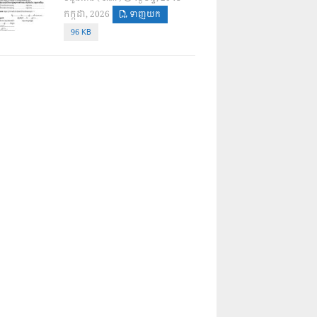
កក្កដា, 2026
ទាញយក
96 KB