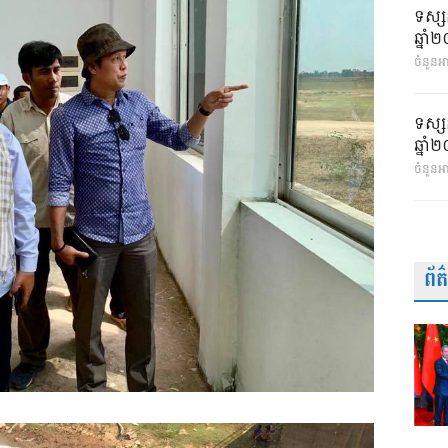
ទស្ស
ឆ្នា
ចំនួនអា
ទស្ស
ឆ្នា
ចំនួនអ
ព័