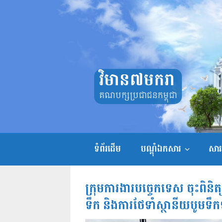
Skip
to
content
វិមាន៧មករា
គណបក្សប្រជាជនកម្ពុជា
ទំព័រដើម
បណ្តុំឯកសារ
សាររ
ក្រុមការងារបច្ចេកទេស ចុះពិនិ
ទឹក និងការថែទាំស្ថានីយបូមទឹកទា