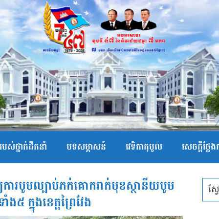
បស់ថ្នាក់ដឹកនាំ
បទសម្ភាសន៍
វេទិកាតុមូល
សេចក្ដីថ្លែ
ត្យការបូមល្បាប់ភក់គោករាក់មុខស្ថានីយបូម
ំង៥ ក្នុងខេត្តព្រៃវែង