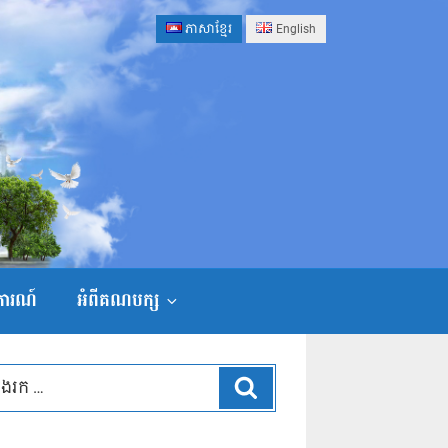
ភាសាខ្មែរ
English
ងការណ៍
អំពីគណបក្ស
ស្វែងរក