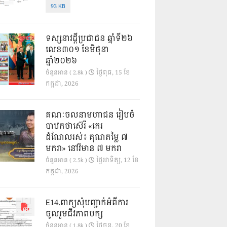
93 KB
ទស្សនាវដ្ដីប្រជាជន ឆ្នាំទី២៦
លេខ៣០១ ខែមិថុនា
ឆ្នាំ២០២៦
ថ្ងៃ​ពុធ, 15 ខែ​
ចំនួនអាន ( 2.8k )
កក្កដា, 2026
គណៈចលនាមហាជន រៀបចំ
បាឋកថាស៊េរី «កេរ
ដំណែលរស់៖ គុណតម្លៃ ៧
មករា» នៅវិមាន ៧ មករា
ថ្ងៃ​អាទិត្យ, 12 ខែ​
ចំនួនអាន ( 2.5k )
កក្កដា, 2026
E14.ពាក្យសុំបញ្ជាក់អំពីការ
ចូលរួមជីវភាពបក្ស
ថ្ងៃ​ចន្ទ, 20 ខែ​
ចំនួនអាន ( 1.8k )