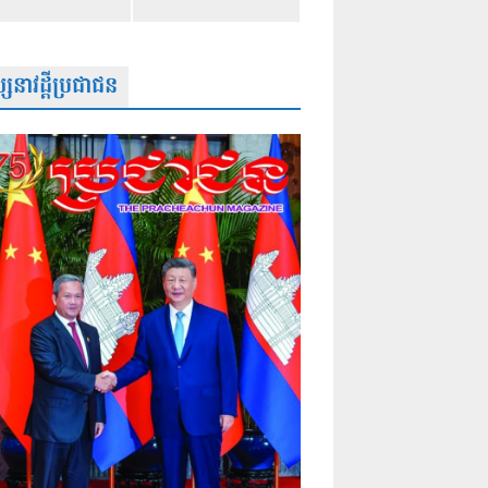
សនាវដ្តីប្រជាជន