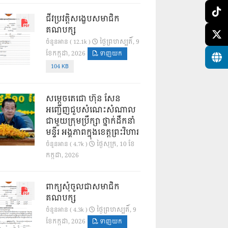
ជីវប្រវត្តិសង្ខេបសមាជិក
គណបក្ស
ថ្ងៃ​ព្រហស្បតិ៍, 9
ចំនួនអាន ( 12.1k )
ខែ​កក្កដា, 2026
ទាញយក
104 KB
សម្តេចតេជោ ហ៊ុន សែន
អញ្ជើញជួបសំណេះសំណាល
ជាមួយក្រុមប្រឹក្សា ថ្នាក់ដឹកនាំ
មន្ទីរ អង្គភាពក្នុងខេត្តព្រះវិហារ
ថ្ងៃ​សុក្រ, 10 ខែ​
ចំនួនអាន ( 4.7k )
កក្កដា, 2026
ពាក្យសុំចូលជាសមាជិក
គណបក្ស
ថ្ងៃ​ព្រហស្បតិ៍, 9
ចំនួនអាន ( 4.3k )
ខែ​កក្កដា, 2026
ទាញយក