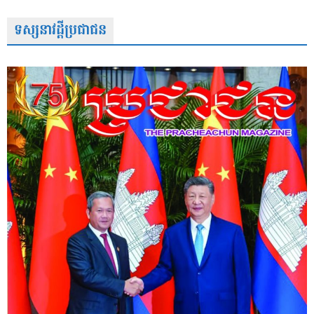
ទស្សនាវដ្តីប្រជាជន