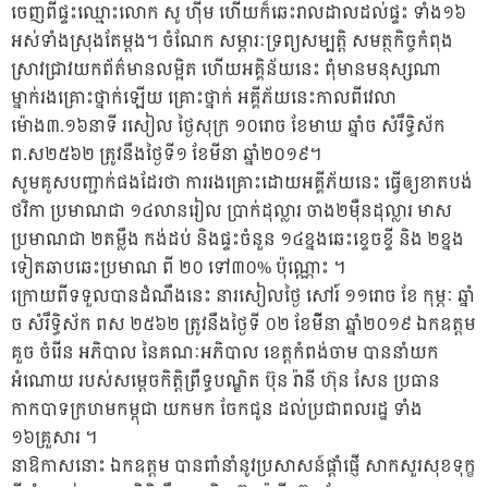
ចេញពីផ្ទះឈ្មោះលោក សូ ហ៊ីម ហើយក៏ឆេះរាលដាលដល់ផ្ទះ ទាំង១៦
អស់ទាំងស្រុងតែម្ដង។ ចំណែក សម្ភារៈទ្រព្យសម្បត្តិ សមត្ថកិច្ចកំពុង
ស្រាវជ្រាវ​យកព័ត៌មានលម្អិត ហើយអគ្គិន័យនេះ ពុំមានមនុស្សណា
ម្នាក់រងគ្រោះថ្នាក់ឡើយ គ្រោះថ្នាក់ អគ្គីភ័យនេះកាលពីវេលា
ម៉ោង៣.១៦នាទី រសៀល ថ្ងៃសុក្រ ១០រោច ខែមាឃ ឆ្នាំច សំរឹទ្ធិស័ក
ព.ស២៥៦២ ត្រូវនឹងថ្ងៃទី១ ខែមីនា ឆ្នាំ២០១៩។
សូមគូសបញ្ជាក់ផងដែរថា ការរងគ្រោះដោយអគ្គីភ័យនេះ ធ្វើឲ្យខាតបង់
ថវិកា ប្រមាណជា ១៤លានរៀល ប្រាក់ដុល្លារ ចាង២ម៉ឺនដុល្លារ មាស
ប្រមាណជា ២តម្លឹង កង់ដប់ និងផ្ទះចំនួន ១៤ខ្នងឆេះខ្ទេចខ្ទី និង ២ខ្នង
ទៀតឆាបឆេះប្រមាណ ពី ២០ ទៅ៣០% ប៉ុណ្ណោះ ។
ក្រោយពីទទួលបានដំណឹងនេះ នារសៀលថ្ងៃ សៅរ៍ ១១រោច ខែ កុម្ភៈ ឆ្នាំ
ច សំរឹទ្ធិស័ក ពស ២៥៦២ ត្រូវនឹងថ្ងៃទី ០២ ខែមិីនា ឆ្នាំ២០១៩ ឯកឧត្តម
គួច ចំរើន អភិបាល នៃគណៈអភិបាល ខេត្តកំពង់ចាម បាននាំយក
អំណោយ របស់សម្តេចកិត្តិព្រឹទ្ធបណ្ឌិត ប៊ុន រ៉ានី ហ៊ុន សែន ប្រធាន
កាកបាទក្រហមកម្ពុជា យកមក ចែកជូន ដល់ប្រជាពលរដ្ឋ ទាំង
១៦គ្រួសារ ។
នាឱកាសនោះ ឯកឧត្តម បានពាំនាំនូវប្រសាសន៍ផ្ដាំផ្ញើ សាកសួរសុខទុក្ខ