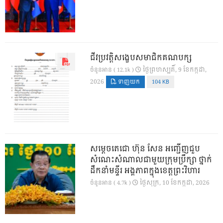
ជីវប្រវត្តិសង្ខេបសមាជិកគណបក្ស
ថ្ងៃ​ព្រហស្បតិ៍, 9 ខែ​កក្កដា,
ចំនួនអាន ( 12.1k )
2026
ទាញយក
104 KB
សម្តេចតេជោ ហ៊ុន សែន អញ្ជើញជួប
សំណេះសំណាលជាមួយក្រុមប្រឹក្សា ថ្នាក់
ដឹកនាំមន្ទីរ អង្គភាពក្នុងខេត្តព្រះវិហារ
ថ្ងៃ​សុក្រ, 10 ខែ​កក្កដា, 2026
ចំនួនអាន ( 4.7k )