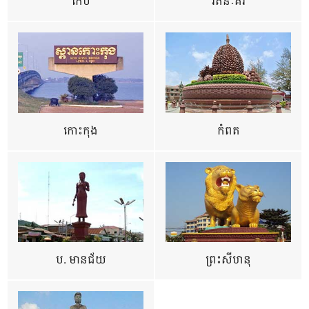
កែប
រតនៈគីរី
កោះកុង
កំពត
ប. មានជ័យ
ព្រះសីហនុ