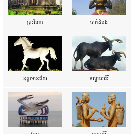
ព្រះវិហារ
បាត់ដំបង
ឧត្ដរមានជ័យ
មណ្ឌលគីរី