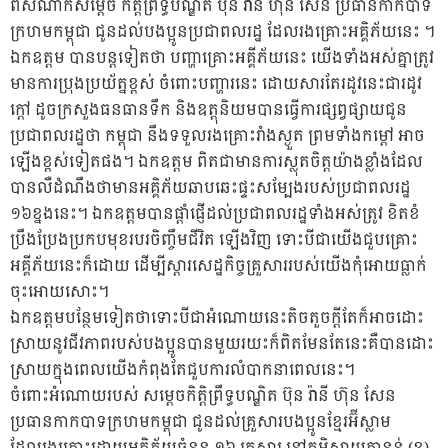
ពីសំណាក់សម្តេច កិត្តិព្រឹទ្ធបណ្ឌិត ប៊ុន រ៉ានី ហ៊ុន សែន ប្រធានកាកបាទ
ក្រហមកម្ពុជា ជូនដល់បងប្អូនប្រជាពលរដ្ឋ ដែលរងគ្រោះអគ្គិភ័យនេះ ។
ឯកឧត្តម បានបន្តទៀតថា បញ្ហាគ្រោះអគ្គីភ័យនេះ យើងទាំងអស់គ្នាត្រូវ
មានការប្រុងប្រយ័ត្នខ្ពស់ ចំពោះបញ្ហារនេះ ដោយសារតែរដូវនេះជារដូវ
ក្តៅ ដូចក្រសួងធនធានទឹក និងឧត្តុនិយមបានធ្វើការផ្សព្វផ្សាយជូន
ប្រជាពលរដ្ឋថា កម្ពុជា នឹងទទួលរងគ្រោះរាំងស្ងួត ព្រមទាំងកម្តៅ អាច
ឡើងខ្ពស់ទៀតផង។ ឯកឧត្តម ពិតជាមានការស្លុតចិត្តយ៉ាងខ្លាំងដែល
បានលឺដំណឹងថាមានអគ្គិភ័យឆាបឆេះផ្ទះសម្បែងរបស់ប្រជាពលរដ្ឋ
១៦ខ្នងនេះ។ ឯកឧត្តមបានផ្តាំផ្ញើដល់ប្រជាពលរដ្ឋទាំងអស់ត្រូវ ខិតខំ
ប្រឹងប្រែងប្រកបមុខរបរចិញ្ចឹមជីវិត ឡើងវិញ ទោះបីជាយើងជួបគ្រោះ
អគ្គីភ័យនេះក៏ដោយ ដើម្បីស្តារសេដ្ឋកិច្ចគ្រួសាររបស់យើងកុំអោយធ្លាក់
ចុះអោយសោះ។
ឯកឧត្តមបន្ថែមទៀតថាទោះបីជាអំណោយនេះតិចតួចក្តីតែក៏អាចដោះ
ស្រាយនូវជីវភាពរបស់បងប្អូនបានមួយរយះក៏ពិតមែនតែនេះគឺបានដោះ
ស្រាយក្នុងពេលយើងកំពុងតែជួបការលំបាកនាពេលនេះ។
ចំពោះអំណោយរបស់ សម្តេចកិត្តិព្រឹទ្ធបណ្ឌិត ប៊ុន រ៉ានី ហ៊ុន សែន
ប្រធានកាកបាទក្រហមកម្ពុជា ជូនដល់គ្រួសារបងប្អូនខ្មែរអ៊ីស្លាម