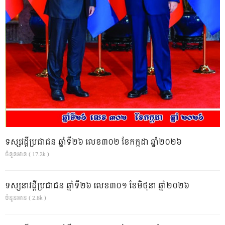
ទស្សវដ្តីប្រជាជន ឆ្នាំទី២៦ លេខ៣០២ ខែកក្កដា ឆ្នាំ២០២៦
ចំនួនអាន ( 17.2k )
ទស្សនាវដ្ដីប្រជាជន ឆ្នាំទី២៦ លេខ៣០១ ខែមិថុនា ឆ្នាំ២០២៦
ចំនួនអាន ( 2.8k )