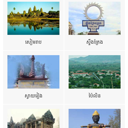
សៀមរាប
ស្ទឹងត្រែង
ស្វាយរៀង
ប៉ៃលិន