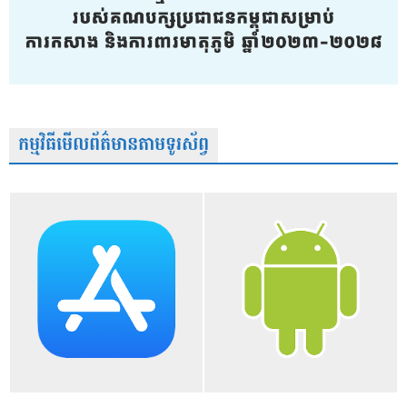
កម្មវិធីមើលព័ត៌មានតាមទូរស័ព្វ