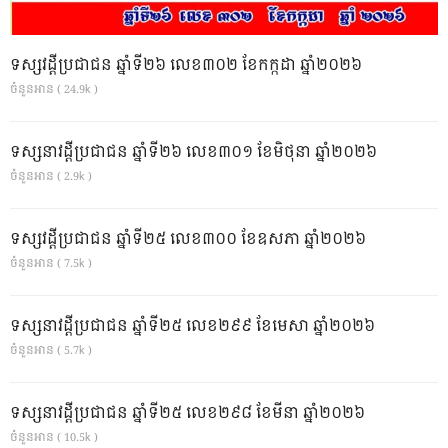
ទស្សវដ្តីប្រជាជន ឆ្នាំទី២៦ លេខ៣០២ ខែកក្កដា ឆ្នាំ២០២៦
ចំនួនអាន ( 24.9k )
ទស្សនាវដ្ដីប្រជាជន ឆ្នាំទី២៦ លេខ៣០១ ខែមិថុនា ឆ្នាំ២០២៦
ចំនួនអាន ( 2.9k )
ទស្សវដ្តីប្រជាជន ឆ្នាំទី២៥ លេខ៣០០ ខែឧសភា ឆ្នាំ២០២៦
ចំនួនអាន ( 7.5k )
ទស្សនាវដ្ដីប្រជាជន ឆ្នាំទី២៥ លេខ២៩៩ ខែមេសា ឆ្នាំ២០២៦
ចំនួនអាន ( 5.7k )
ទស្សនាវដ្ដីប្រជាជន ឆ្នាំទី២៥ លេខ២៩៨ ខែមីនា ឆ្នាំ២០២៦
ចំនួនអាន ( 10.5k )