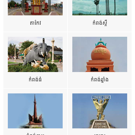
តាកែវ
កំពង់ស្ពឺ
កំពង់ធំ
កំពង់ឆ្នាំង