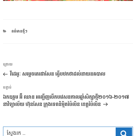
CATEGORIES
ពត៌មានថ្មីៗ
ការ​
អត្ថបទ
ក្រោយ
នាំទិស​
មុន
វីដេអូៈ សម្តេចតេជោសែន ធ្វើបឋកថាដល់នាយនគបាល
ប្រកាស
អត្ថបទ
បន្ទាប់
បន្ទាប់
ឯកឧត្តម អ៊ី ឈាន អញ្ជើញបើកបវេសនកាលឆ្នាំសិក្សាថ្មី២០១៦-២០១៧
នាវិទ្យាល័យ ហ៊ុនសែន ក្រុងទេពនិម្មិតប៉ៃលិន ខេត្តប៉ៃលិន
ស្វែ