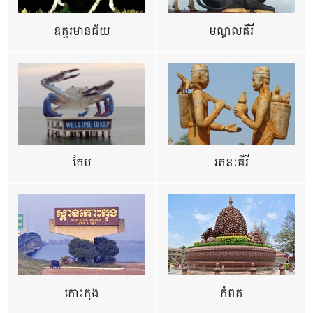
ឧត្ដរមានជ័យ
មណ្ឌលគីរី
កែប
រតនៈគីរី
កោះកុង
កំពត