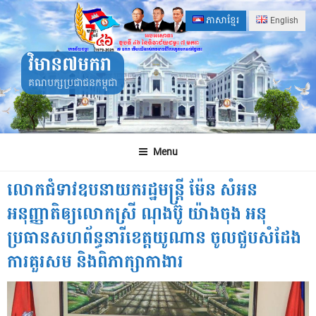
Skip
ភាសាខ្មែរ
English
to
content
វិមាន៧មករា
គណបក្សប្រជាជនកម្ពុជា
Menu
លោកជំទាវឧបនាយករដ្ឋមន្ត្រី ម៉ែន សំអន
អនុញ្ញាតិឲ្យលោកស្រី ណុងប៊ូ យ៉ាងចុង អនុ
ប្រធានសហព័ន្ធនារីខេត្តយូណាន ចូលជួបសំដែង
ការគួរសម និងពិភាក្សាកាងារ