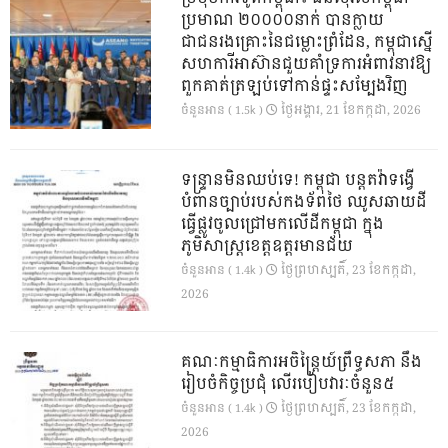
ប្រមាណ ២០០០០នាក់ បានក្លាយ
ជាជនរងគ្រោះនៃជម្លោះព្រំដែន, កម្ពុជាស្នើ
សហការីអាស៊ានជួយគាំទ្រការអំពាវនាវឱ្យ
ពួកគាត់ត្រឡប់ទៅកាន់ផ្ទះសម្បែងវិញ
ថ្ងៃ​អង្គារ, 21 ខែ​កក្កដា, 2026
ចំនួនអាន ( 1.5k )
ទន្ទ្រានមិនឈប់ទេ! កម្ពុជា បន្តតវ៉ាទង្វើ
បំពានច្បាប់របស់កងទ័ពថៃ ឈូសឆាយដី
ធ្វើផ្លូវចូលជ្រៅមកលើដីកម្ពុជា ក្នុង
ភូមិសាស្ត្រខេត្តឧត្តរមានជ័យ
ថ្ងៃ​ព្រហស្បតិ៍, 23 ខែ​កក្កដា,
ចំនួនអាន ( 1.4k )
2026
គណៈកម្មាធិការអចិន្ត្រៃយ៍ព្រឹទ្ធសភា នឹង
រៀបចំកិច្ចប្រជុំ លើរបៀបវារៈចំនួន៥
ថ្ងៃ​ព្រហស្បតិ៍, 23 ខែ​កក្កដា,
ចំនួនអាន ( 1.4k )
2026