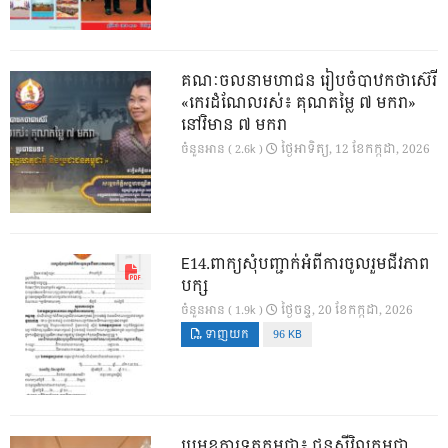
គណៈចលនាមហាជន រៀបចំបាឋកថាស៊េរី
«កេរដំណែលរស់៖ គុណតម្លៃ ៧ មករា»
នៅវិមាន ៧ មករា
ថ្ងៃ​អាទិត្យ, 12 ខែ​កក្កដា, 2026
ចំនួនអាន ( 2.6k )
E14.ពាក្យសុំបញ្ជាក់អំពីការចូលរួមជីវភាព
បក្ស
ថ្ងៃ​ចន្ទ, 20 ខែ​កក្កដា, 2026
ចំនួនអាន ( 1.9k )
ទាញយក
96 KB
ប្រមុខការទូតកម្ពុជា៖ ជនស៊ីវិលកម្ពុជា