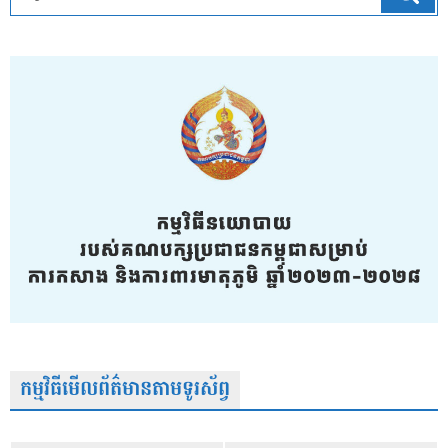
កម្មវិធីមើលព័ត៌មានតាមទូរស័ព្វ