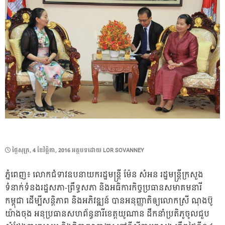
POSTED
ថ្ងៃ​សុក្រ, 4 ខែ​វិច្ឆិកា, 2016
អត្ថបទដោយ
LOR SOVANNEY
ON
ភ្នំពេញ៖ លោកជំទាវឧបនាយករដ្ឋមន្ត្រី ម៉ែន សំអន រដ្ឋមន្ត្រីក្រសួង
ទំនាក់ទំនងរដ្ឋសភា-ព្រឹទ្ធសភា និងអធិការកិច្ចប្រធានសមាគមនារី
កម្ពុជា ដើម្បីសន្តិភាព និងអភិវឌ្ឍន៍ បានអនុញ្ញាតិឲ្យលោកស្រី ណុងប៊ូ
យ៉ាងចុង អនុប្រធានសហព័ន្ធនារីខេត្តយូណាន ដឹកនាំប្រតិភូចូលជួប