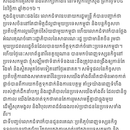
សំដែងការគួរសម និងពិភាក្សាកាងារ នៅទីស្តីការក្រសួង ព្រឹកថ្ងៃទី០៤
ខែវិច្ឆិកា ឆ្នាំ២០១៦ ។
ក្នុងជំនួបនោះផងដែរ លោកជំទាវឧបនាយករដ្ឋមន្ត្រី ក៏បានបញ្ជាក់ថា
ប្រទេសចិននៅតែជាមិត្តដ៏ល្អជាមួយប្រទេសកម្ពុជា និងបន្តកិច្ចសហ
ប្រតិបត្តិការល្អលើគ្រប់វិស័យជាមួយកម្ពុជា ហើយលោកជំទាវក៏បានថ្លែង
អំណរគុណចំពោះរដ្ឋាភិបាលនៃសាធារណៈរដ្ឋ ប្រជាមានិតចិន រួមជា
មួយប្រជពលរដ្ឋចិនដែលបានយកចិត្តទុកដាក់ចំពោះប្រទេសកម្ពុជា។
ហើយថ្ងៃនេះសហព័ន្ធនារីខេត្តយូណាន បានមកបំពេញទស្សនកិច្ចនៅ
ប្រទេសកម្ពុជា ខ្ញុំសង្ឃឹមថាទំនាក់ទំនងនេះនឹងត្រូវបានពង្រឹងឲ្យកាន់តែ
រឹងមាំ និងស្អិតរមួតថែមទៀតនៅថ្ងៃអនាគត។ សមិទ្ធផលនៃកិច្ចសហ
ប្រតិបត្តិការរវាងសមាគមនារីនៃប្រទេសយើងទាំងពីរពិតជាមិនអាចកាត់
ផ្តាច់បានពីការយកចិត្តទុកដាក់និងការឧបត្ថម្ភ គាំទ្រយ៉ាងពេញទំហឹង
របស់ថ្នាក់ដឹកនាំបក្ស និងរដ្ឋាភិបាលនៃប្រទេសយើងទាំងពីរ ដែលជានិច្ច
ជាកាល យើងតែងចាត់ទុកថាមានតែការរួមសាមគ្គីគ្នាជាធ្លុងមួយ
ដើម្បីសុភមង្គល និងវិបុលភាពដ៍ធំធេងរបស់ប្រជាជននៃប្រទេសទាំង
ពីរ។
ជាទីបញ្ជប់លោកជំទាវក៏បានជូនពរគណៈប្រតិភូបំពេញទស្សនកិច្ច
ទទួលបានជោគជ័យ រីករាយក្នុងការស្នាក់នៅក្នុងប្រទេសកម្ពុជា និង