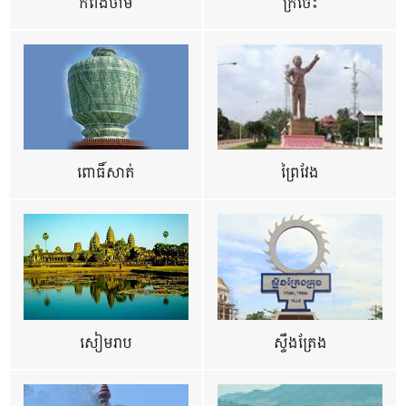
កំពង់ចាម
ក្រចេះ
ពោធិ៍សាត់
ព្រៃវែង
សៀមរាប
ស្ទឹងត្រែង