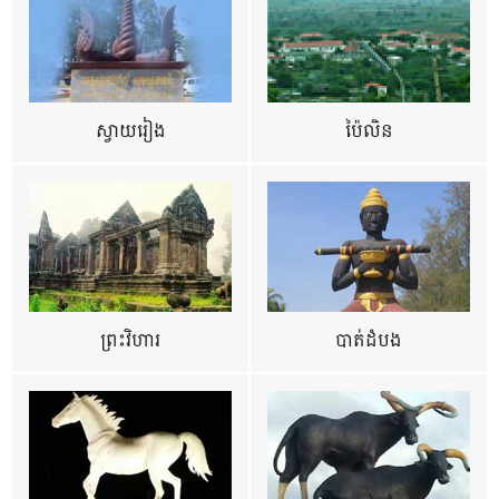
ស្វាយរៀង
ប៉ៃលិន
ព្រះវិហារ
បាត់ដំបង