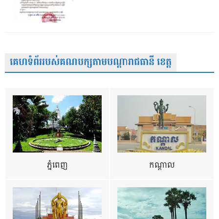
គេហទំព័ររបស់គណបក្សតាមបណ្តារាជធានី ខេត្ត
ភ្នំពេញ
កណ្តាល