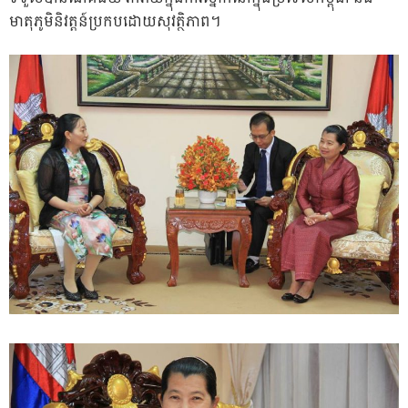
មាតុភូមិនិវត្តន៍ប្រកបដោយសុវត្ថិភាព។