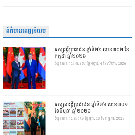
ព័ត៌មានពេញនិយម
ទស្សវដ្តីប្រជាជន ឆ្នាំទី២៦ លេខ៣០២ ខែ
កក្កដា ឆ្នាំ២០២៦
ថ្ងៃ​អង្គារ, 4 ខែ​សីហា, 2026
ចំនួនអាន ( 24.9k )
ទស្សនាវដ្ដីប្រជាជន ឆ្នាំទី២៦ លេខ៣០១
ខែមិថុនា ឆ្នាំ២០២៦
ថ្ងៃ​ពុធ, 15 ខែ​កក្កដា, 2026
ចំនួនអាន ( 2.9k )