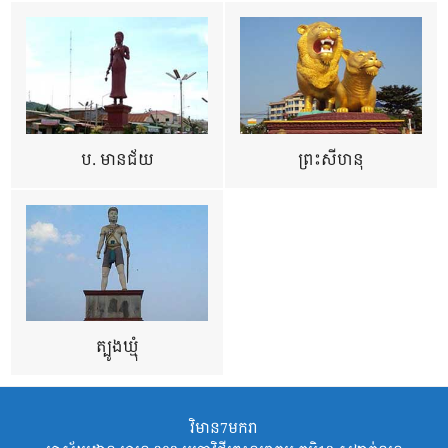
ប. មានជ័យ
ព្រះសីហនុ
ត្បូងឃ្មុំ
វិមាន7មករា