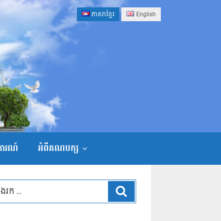
ភាសាខ្មែរ
English
ងការណ៍
អំពីគណបក្ស
ស្វែងរក