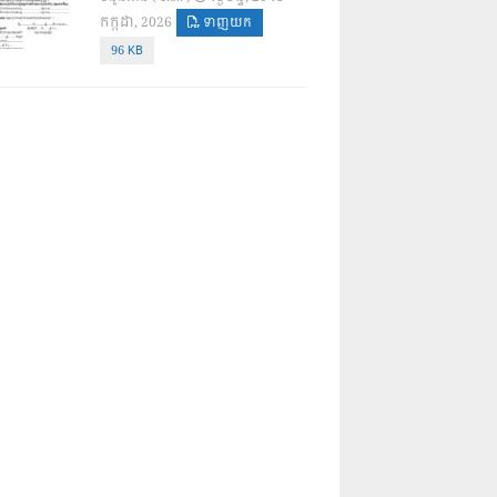
កក្កដា, 2026
ទាញយក
96 KB