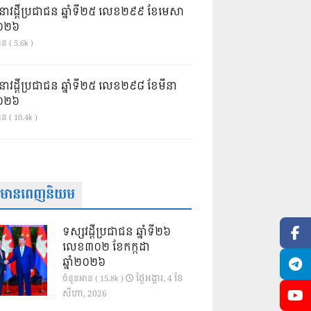
នាវដ្ដីប្រជាជន ឆ្នាំទី២៥ លេខ២៩៩ ខែមេសា
ំ២០២៦
ន ( 5.6k )
នាវដ្ដីប្រជាជន ឆ្នាំទី២៥ លេខ២៩៨ ខែមីនា
ំ២០២៦
ាន ( 10.4k )
ត៌មានពេញនិយម
ទស្សវដ្តីប្រជាជន ឆ្នាំទី២៦
លេខ៣០២ ខែកក្កដា
ឆ្នាំ២០២៦
ថ្ងៃ​អង្គារ, 4 ខែ​
ចំនួនអាន ( 15.8k )
សីហា, 2026