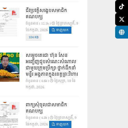
ជីវប្រវត្តិសង្ខេបសមាជិក
គណបក្ស
ថ្ងៃ​ព្រហស្បតិ៍, 9
ចំនួនអាន ( 12.1k )
ខែ​កក្កដា, 2026
ទាញយក
104 KB
សម្តេចតេជោ ហ៊ុន សែន
អញ្ជើញជួបសំណេះសំណាល
ជាមួយក្រុមប្រឹក្សា ថ្នាក់ដឹកនាំ
មន្ទីរ អង្គភាពក្នុងខេត្តព្រះវិហារ
ថ្ងៃ​សុក្រ, 10 ខែ​
ចំនួនអាន ( 4.6k )
កក្កដា, 2026
ពាក្យសុំចូលជាសមាជិក
គណបក្ស
ថ្ងៃ​ព្រហស្បតិ៍, 9
ចំនួនអាន ( 4.2k )
ខែ​កក្កដា, 2026
ទាញយក