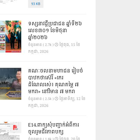
93 KB
ទស្សនាវដ្ដីប្រជាជន ឆ្នាំទី២៦
លេខ៣០១ ខែមិថុនា
ឆ្នាំ២០២៦
ថ្ងៃ​ពុធ, 15 ខែ​
ចំនួនអាន ( 2.7k )
កក្កដា, 2026
គណៈចលនាមហាជន រៀបចំ
បាឋកថាស៊េរី «កេរ
ដំណែលរស់៖ គុណតម្លៃ ៧
មករា» នៅវិមាន ៧ មករា
ថ្ងៃ​អាទិត្យ, 12 ខែ​
ចំនួនអាន ( 2.5k )
កក្កដា, 2026
E14.ពាក្យសុំបញ្ជាក់អំពីការ
ចូលរួមជីវភាពបក្ស
ថ្ងៃ​ចន្ទ, 20 ខែ​
ចំនួនអាន ( 1.8k )