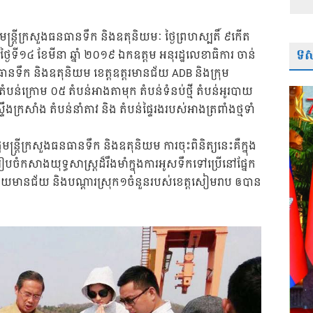
្រ្តីក្រសួងធនធានទឹក និងឧតុនិយមៈ ថ្ងៃព្រហស្បតិ៍ ៩កើត
ទស្
ឹងថ្ងៃទី១៤ ខែមីនា ឆ្នាំ ២០១៩ ឯកឧត្តម អនុរដ្ឋលេខាធិការ ចាន់
ធានទឹក និងឧតុនិយម ខេត្តឧត្តរមានជ័យ ADB និងក្រុម
៥ តំបន់ក្រោម ០៥ តំបន់អាងតាមុក តំបន់ទំនប់ថ្មី តំបន់អូរបាយ
ឹងក្រសាំង តំបន់នាំតាវ និង តំបន់ផ្ទៃរងរបស់អាងត្រពាំងថ្មទាំ
្តីក្រសួងធនធានទឹក និងឧតុនិយម ការចុះពិនិត្យនេះគឺក្នុង
រៀបចំកសាងយុទ្ធសាស្រ្តដ៏រឹងមាំក្នុងការអូសទឹកទៅប្រើនៅផ្នែក
បន្ទាយមានជ័យ និងបណ្តារស្រុក១ចំនួនរបស់ខេត្តសៀមរាប ឲបាន