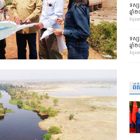
ទស្ស
ឆ្នា
ចំនួនអា
ទស្ស
ឆ្នា
ចំនួនអ
ព័