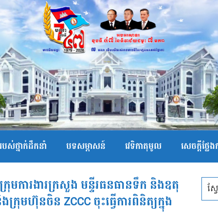
បស់ថ្នាក់ដឹកនាំ
បទសម្ភាសន៍
វេទិកាតុមូល
សេចក្ដីថ្លែ
្រុមការងារក្រសួង មន្ទីរធនធានទឹក និងឧតុ
្រុមហ៊ុនចិន ZCCC ចុះធ្វើការពិនិត្យក្នុង