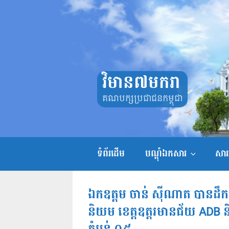
Skip
to
content
វិមាន៧មករា
គណបក្សប្រជាជនកម្ពុជា
ទំព័រដើម
បណ្តុំឯកសារ
សាររ
ឯកឧត្តម ចាន់ សុីណាត បានដឹកក
និយម ខេត្តឧត្តរមានជ័យ ADB និងក