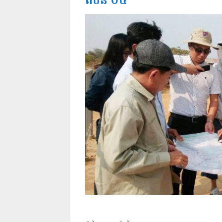
តំបន់ ០៥