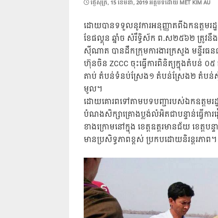
POSTED
ថ្ងៃ​សុក្រ, 15 ខែ​មីនា, 2019
អត្ថបទដោយ
MET KIM AU
ON
ដោយបានទទួលនូវការអនុញ្ញាតពីឯកឧត្តមរដ្ឋមន
ខែផល្គុន ឆ្នាំច សំរឹទ្ធិស័ក ព.ស២៥៦២ ត្រូវន
សុីណាត បានដឹកក្រុមការងារក្រសួង មន្ទីរធន
ហ៊ុនចិន ZCCC ចុះធ្វើការពិនិត្យក្នុងតំបន់ ០
តាប់ តំបន់ទំនប់ស្រែង១ តំបន់ស្រែង២ តំបន់ស្ទ
មូល។
ដោយគោរពទៅតាមបទបញ្ជារបស់ឯកឧត្តមរដ្ឋមន្រ
បំណងសិក្សាគ្រោងប្លង់លំអិតជាបន្ទាន់ធ្វើការ
ខាងក្រោមនៅក្នុង ខេត្តឧត្តរមានជ័យ ខេត្ត
មានប្រសិទ្ធភាពខ្ពស់ ប្រកបដោយនិរន្តរភាព។