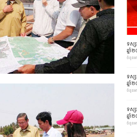
ទស្ស
ឆ្នា
ចំនួនអ
ទស្ស
ឆ្នា
ចំនួនអា
ទស្ស
ឆ្នា
ចំនួនអា