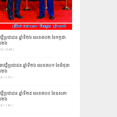
វដ្តីប្រជាជន ឆ្នាំទី២៦ លេខ៣០២ ខែកក្កដា
ំ២០២៦
ាន ( 15.8k )
នាវដ្ដីប្រជាជន ឆ្នាំទី២៦ លេខ៣០១ ខែមិថុនា
ំ២០២៦
ន ( 2.7k )
វដ្តីប្រជាជន ឆ្នាំទី២៥ លេខ៣០០ ខែឧសភា
ំ២០២៦
ន ( 7.4k )