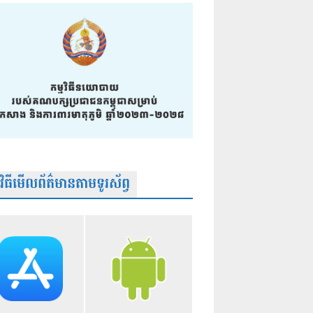
មវិធីមើលព័ត៌មានតាមទូរស័ព្វ