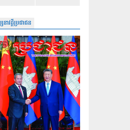
សនាវដ្តីប្រជាជន