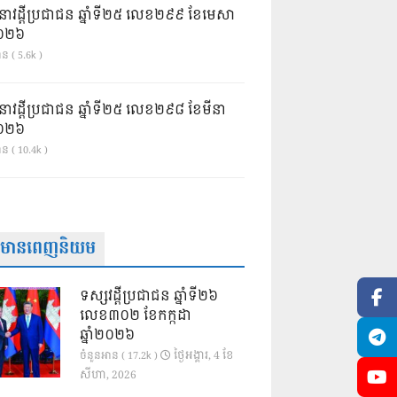
នាវដ្ដីប្រជាជន ឆ្នាំទី២៥ លេខ២៩៩ ខែមេសា
ំ២០២៦
ន ( 5.6k )
នាវដ្ដីប្រជាជន ឆ្នាំទី២៥ លេខ២៩៨ ខែមីនា
ំ២០២៦
ាន ( 10.4k )
ត៌មានពេញនិយម
ទស្សវដ្តីប្រជាជន ឆ្នាំទី២៦
លេខ៣០២ ខែកក្កដា
ឆ្នាំ២០២៦
ថ្ងៃ​អង្គារ, 4 ខែ​
ចំនួនអាន ( 17.2k )
សីហា, 2026