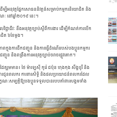
ើម្បីអនុវត្តផ្នែកសោធននិវត្តន៍សម្រាប់កម្មករនិយោជិត និង
ារណៈ នៅឆ្នាំ២០១៩ នេះ។
ជ្ជាជីវៈ នឹងអនុវត្តច្បាប់ស្តីពីការងារ ដើម្បីកំណត់ការបើក
ោជិត ៦ខែម្តង។
ភាពក្នុងការដឹកជញ្ជូន និងការធ្វើដំណើររបស់បងប្អូនកម្មករ
ូន និងពង្រឹងការអនុវត្តច្បាប់ចរាចរផ្លូវគោក។
រួមមាន៖ ថៃ ម៉ាឡេស៊ី កូរ៉េ ជប៉ុន ហុងកុង សឹង្ហបូរី និង
រងារជូនពលករ ការពារសិទ្ធិ និងផលប្រយោជន៍ពលករដែល
្ខណៈសម្បត្តិឱ្យបងប្អូនទទួលបានរបបគាំពារសង្គមទាំង