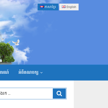
ភាសាខ្មែរ
English
ងការណ៍
អំពីគណបក្ស
ស្វែងរក