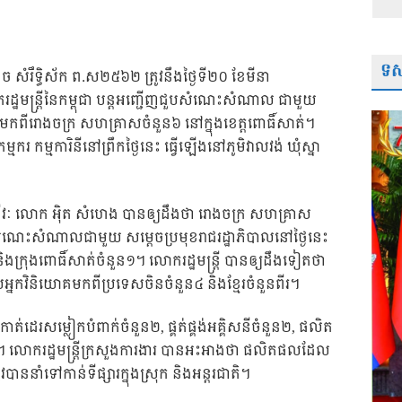
ទស្
នាំច សំរឹទ្ធិស័ក ព.ស២៥៦២ ត្រូវនឹងថ្ងៃទី២០ ខែមីនា
ដ្ឋមន្ត្រីនៃកម្ពុជា បន្តអញ្ជើញជួបសំណេះសំណាល ជាមួយ
 មកពីរោងចក្រ សហគ្រាសចំនួន៦ នៅក្នុងខេត្តពោធិ៍សាត់។
កម្មការិនីនៅព្រឹកថ្ងៃនេះ ធ្វើឡើងនៅភូមិវាលវង់ ឃុំស្នា
ិជ្ជាជីវៈ លោក អ៉ិត សំហេង បានឲ្យដឹងថា រោងចក្រ សហគ្រាស
ួបសំណេះសំណាលជាមួយ សម្តេចប្រមុខរាជរដ្ឋាភិបាលនៅថ្ងៃនេះ
ិងក្រុងពោធិ៍សាត់ចំនួន១។ លោករដ្ឋមន្ត្រី បានឲ្យដឹងទៀតថា
កវិនិយោគមកពីប្រទេសចិនចំនួន៤ និងខ្មែរចំនួនពីរ។
់ដេរសម្លៀកបំពាក់ចំនួន២, ផ្គត់ផ្គង់អគ្គិសនីចំនួន២, ផលិត
ំនួន១។ លោករដ្ឋមន្ត្រីក្រសួងការងារ បានអះអាងថា ផលិតផលដែល
ននាំទៅកាន់ទីផ្សារក្នុងស្រុក និងអន្តរជាតិ។