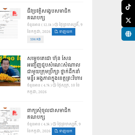
ជីវប្រវត្តិសង្ខេបសមាជិក
គណបក្ស
ថ្ងៃ​ព្រហស្បតិ៍, 9
ចំនួនអាន ( 12.1k )
ខែ​កក្កដា, 2026
ទាញយក
104 KB
សម្តេចតេជោ ហ៊ុន សែន
អញ្ជើញជួបសំណេះសំណាល
ជាមួយក្រុមប្រឹក្សា ថ្នាក់ដឹកនាំ
មន្ទីរ អង្គភាពក្នុងខេត្តព្រះវិហារ
ថ្ងៃ​សុក្រ, 10 ខែ​
ចំនួនអាន ( 4.7k )
កក្កដា, 2026
ពាក្យសុំចូលជាសមាជិក
គណបក្ស
ថ្ងៃ​ព្រហស្បតិ៍, 9
ចំនួនអាន ( 4.3k )
ខែ​កក្កដា, 2026
ទាញយក