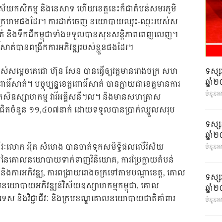
ើវិស័យកសិកម្ម និងនេសាទ ហើយខេត្តនេះក៏ជាតំបន់សមរភូមិ
ស់ខ្មែរក្រហមផងដែរ។ ការដាក់ចេញ នយោបាយឈ្នះ-ឈ្នះរបស់ស
៍សាត់ និងទឹកដីកម្ពុជាទាំងទទួលបានសុខសន្តិភាពពេញលេញ។
៍សាត់បានពង្រីកការអភិវឌ្ឍរបស់ខ្លួនផងដែរ។
ទស្ស
្តេចតេជោ ហ៊ុន សែន បានធ្វើឲ្យវត្តមានរោងចក្រ សហ
ឆ្នា
ិ៍សាត់។ បច្ចុប្បន្នខេត្តពោធិ៍សាត់ បានក្លាយជាខេត្តមានការ
ចំនួនអ
កសិឧស្សាហកម្ម វារីអគ្គិសនី។ល។ និងមានសហគ្រាស
ិយោជិតចំនួន ១១,៤០៧នាក់ ដោយទទួលបានប្រាក់ឈ្នួលសរុប
ទស្ស
ឆ្នា
ិជ្ជាជីវៈលោក អ៉ិត សំហេង បានចាត់ទុកសមិទ្ធិផលលើវិស័យ
ចំនួនអា
គជ័យនៃគោលនយោបាយទាក់ទាញវិនិយោគ, ការប្រែក្លាយតំបន់
រ និងការអភិវឌ្ឍ, ការពង្រាយរោងចក្រទៅតាមបណ្តាខេត្ត, គោល
ទស្ស
លនយោបាយអភិវឌ្ឍន៍វិស័យឧស្សាហកម្មកម្ពុជា, គោល
ឆ្នា
កទេស និងវិជ្ជាជីវៈ និងក្របខណ្ឌគោលនយោបាយជាតិគាំពារ
ចំនួនអា