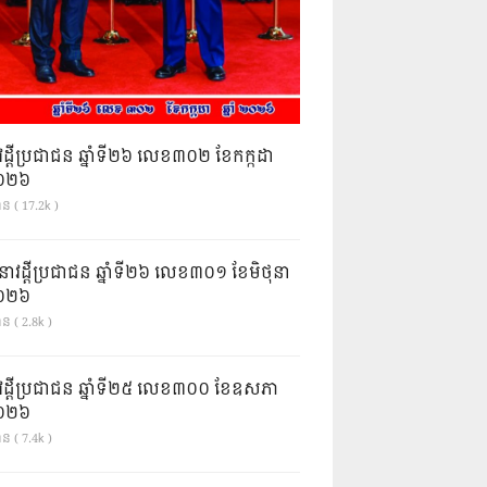
វដ្តីប្រជាជន ឆ្នាំទី២៦ លេខ៣០២ ខែកក្កដា
ំ២០២៦
ាន ( 17.2k )
នាវដ្ដីប្រជាជន ឆ្នាំទី២៦ លេខ៣០១ ខែមិថុនា
ំ២០២៦
ន ( 2.8k )
វដ្តីប្រជាជន ឆ្នាំទី២៥ លេខ៣០០ ខែឧសភា
ំ២០២៦
ន ( 7.4k )