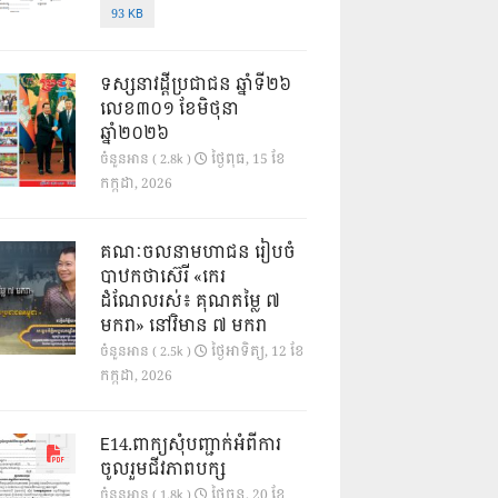
93 KB
ទស្សនាវដ្ដីប្រជាជន ឆ្នាំទី២៦
លេខ៣០១ ខែមិថុនា
ឆ្នាំ២០២៦
ថ្ងៃ​ពុធ, 15 ខែ​
ចំនួនអាន ( 2.8k )
កក្កដា, 2026
គណៈចលនាមហាជន រៀបចំ
បាឋកថាស៊េរី «កេរ
ដំណែលរស់៖ គុណតម្លៃ ៧
មករា» នៅវិមាន ៧ មករា
ថ្ងៃ​អាទិត្យ, 12 ខែ​
ចំនួនអាន ( 2.5k )
កក្កដា, 2026
E14.ពាក្យសុំបញ្ជាក់អំពីការ
ចូលរួមជីវភាពបក្ស
ថ្ងៃ​ចន្ទ, 20 ខែ​
ចំនួនអាន ( 1.8k )