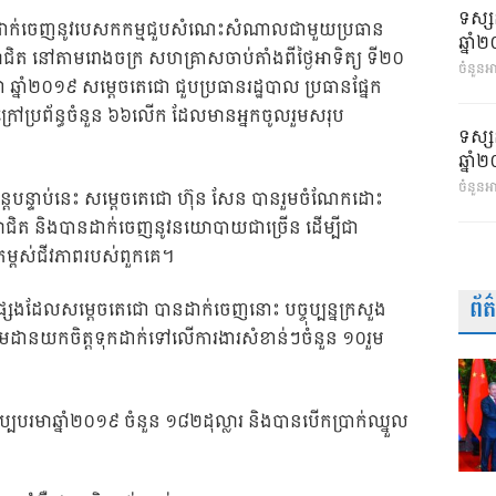
ទស្ស
ានដាក់ចេញនូវបេសកកម្មជួបសំណេះសំណាលជាមួយប្រធាន
ឆ្នា
ិយោជិត នៅតាមរោងចក្រ សហគ្រាសចាប់តាំងពីថ្ងៃអាទិត្យ ទី២០
ចំនួនអា
ឆ្នាំ២០១៩ សម្តេចតេជោ ជួបប្រធានរដ្ឋបាល ប្រធានផ្នែក
ិងក្រៅប្រព័ន្ធចំនួន ៦៦លើក ដែលមានអ្នកចូលរួមសរុប
ទស្ស
ឆ្នា
ចំនួនអ
្តបន្ទាប់នេះ សម្តេចតេជោ ហ៊ុន សែន បានរួមចំណែកដោះ
ោជិត និងបានដាក់ចេញនូវនយោបាយជាច្រើន ដើម្បីជា
កម្ពស់ជីវភាពរបស់ពួកគេ។
ព័
ផ្សេងដែលសម្តេចតេជោ បានដាក់ចេញនោះ បច្ចុប្បន្នក្រសួង
្តតាមដានយកចិត្តទុកដាក់ទៅលើការងារសំខាន់ៗចំនួន ១០រួម
អប្បបរមាឆ្នាំ២០១៩ ចំនួន ១៨២ដុល្លារ និងបានបើកប្រាក់ឈ្នួល