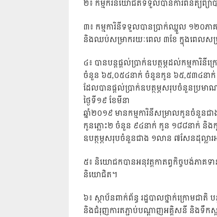
២៖ កម្មករនិយោជិតទទួលបានការពិនិត្យព្យា
៣៖ កម្មការិនីទទួលបានប្រាក់ឈ្នួល ១២០ភាគរ
និងឈប់សម្រាករយៈពេល ៣ខែ ក្នុងពេលសម
៤៖ បានបន្តផ្តល់ប្រាក់ឧបត្ថម្ភដល់កម្មការិ
ចំនួន ៦៥,០៥៤នាក់ ចំនួនកូន ៦៥,៥៣៤នាក់ ក
ដែលបានផ្តល់ប្រាក់ឧបត្ថម្ភសរុបចំនួនប្រម
ថ្ងៃទី១៩ ខែមីនា
ឆ្នាំ២០១៩ មានកម្មការិនីសម្រាលកូនចំនួនជាង
កូនភ្លោះ២ ចំនួន ៩៤នាក់ កូន ១៨៨នាក់ និងក
ឧបត្ថម្ភសរុបចំនួនជាង ១លាន ៧សែនដុល្លារ
៥៖ និយោជកបានអនុវត្តកាតព្វកិច្ចបង់ភាគទ
និយោជិត។
៦៖ ស្ថាប័នពាក់ព័ន្ធ រដ្ឋបាលថ្នាក់ក្រោមជាតិ បន្
និងជំរុញការតភ្ជាប់បណ្តាញអគ្គិសនី និងទឹ