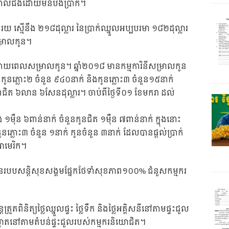
បាលជំងឺដោយមិនបង់ប្រាក់។
យ ស្មើនឹង ២១៨ដុល្លារ នៃប្រាក់ឈ្នួលអប្បបរមា ១៨២ដុល្លារ
្រាលកូន។
នីក្រោយពេលសម្រាលកូន។ ឆ្នាំ២០១៨ មានកម្មការិនីសម្រាលកូន
ូនភ្លោះ២ ចំនួន ៩៤០នាក់ និងកូនភ្លោះ៣ ចំនួន១៥នាក់
ាណជិត ៦លាន ៦សែនដុល្លារ។ ចាប់ពីថ្ងៃទី០១ ខែមករា ដល់
 ១ម៉ឺន ៦ពាន់នាក់ ចំនួនកូនជិត ១ម៉ឺន ៧ពាន់នាក់ ក្នុងនោះ
ូនភ្លោះ៣ ចំនួន ១នាក់ កូនចំនួន ៣នាក់ ដែលបានផ្តល់ប្រាក់
អាមេរិក។
ានរបបសន្តិសុខសង្គមផ្នែកថែទាំសុខភាព១០០% ជំនួសកម្មករ
តត្រួតពិនិត្យថ្លៃឈ្នួលផ្ទះ ថ្លៃទឹក និងថ្លៃអគ្គិសនីនៅតាមផ្ទះជួល
កស្អាតនៅតាមតំបន់ផ្ទះជួលរបស់កម្មករនិយោជិត។