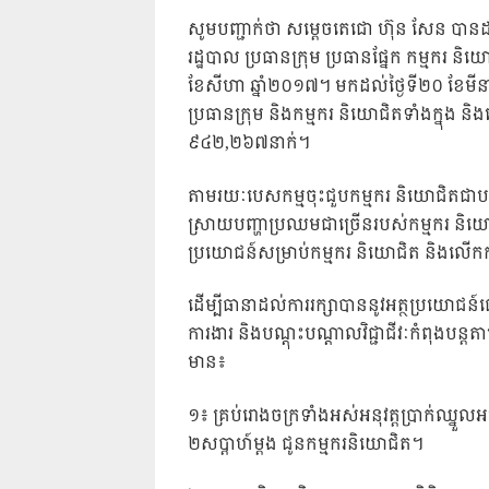
សូមបញ្ជាក់ថា សម្តេចតេជោ ហ៊ុន សែន ប
រដ្ឋបាល ប្រធានក្រុម ប្រធានផ្នែក កម្មករ ន
ខែសីហា ឆ្នាំ២០១៧។ មកដល់ថ្ងៃទី២០ ខែមីនា 
ប្រធានក្រុម និងកម្មករ និយោជិតទាំងក្នុង ន
៩៤២,២៦៧នាក់។
តាមរយៈបេសកម្មចុះជួបកម្មករ និយោជិតជាបន
ស្រាយបញ្ហាប្រឈមជាច្រើនរបស់កម្មករ និយ
ប្រយោជន៍សម្រាប់កម្មករ និយោជិត និងលើក
ដើម្បីធានាដល់ការរក្សាបាននូវអត្ថប្រយោជន៍
ការងារ និងបណ្តុះបណ្តាលវិជ្ជាជីវៈកំពុងបន
មាន៖
១៖ គ្រប់រោងចក្រទាំងអស់អនុវត្តប្រាក់ឈ្នួល
២សប្តាហ៍ម្តង ជូនកម្មករនិយោជិត។