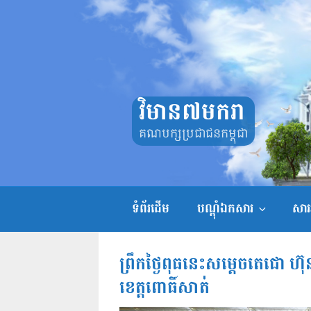
Skip
to
content
វិមាន៧មករា
គណបក្សប្រជាជនកម្ពុជា
ទំព័រដើម
បណ្តុំឯកសារ
សាររ
ព្រឹកថ្ងៃពុធនេះសម្តេចតេជោ ហ៊
ខេត្តពោធិ៍សាត់