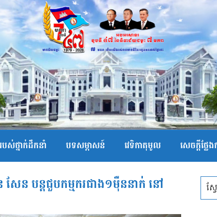
បស់ថ្នាក់ដឹកនាំ
បទសម្ភាសន៍
វេទិកាតុមូល
សេចក្ដីថ្លែ
ុន សែន បន្តជួបកម្មករជាង១ម៉ឺននាក់ នៅ