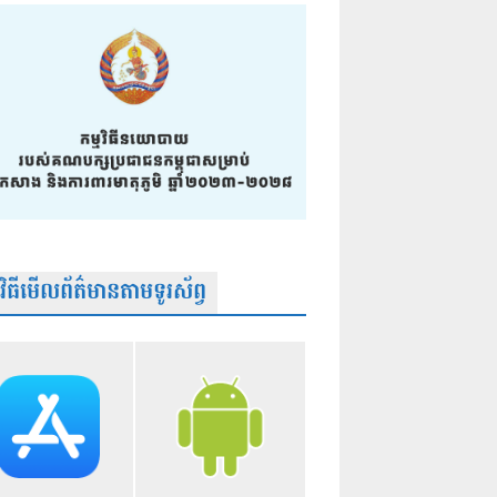
មវិធីមើលព័ត៌មានតាមទូរស័ព្វ