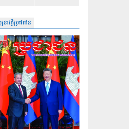
សនាវដ្តីប្រជាជន