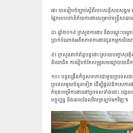
៧៖ បានរៀបចំច្បាប់ស្តីពីរបបសន្តិសុខសង្គម ដ
ផ្នែករបបហានិភ័យការងារសម្រាប់មន្ត្រីសាធ
៨៖ ឆ្នាំ២០១៩ ក្រសួងការងារ និងបណ្តុះបណ្តាលវិ
ប្រាក់បំណាច់អតីតភាពការងារជូនកម្មករនិយ
៩៖ ក្រសួងពាក់ព័ន្ធបន្តដោះស្រាយបញ្ហាសុវត្ថិ
និយោជិត ការរៀបចំកែសម្រួលមធ្យោបាយដឹកជញ្ជ
១០៖ បន្តពង្រឹងកិច្ចសហការជាមួយប្រទេសជាដៃគូ
ប្រទេសមួយចំនួនទៀត ដើម្បីផ្តល់ឱកាសកា
កំពុងបម្រើការងារនៅប្រទេសទាំងនោះ បង្កលក
បច្ចុប្បន្ន និងពេលដែលវិលត្រឡប់មកវិញ៕