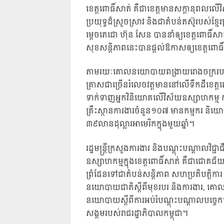
ខេត្តពោធិ៍សាត់ គឺជាខេត្តមានសក្តានុពលល
ប្រយុទ្ធដ៏ស្រួចស្រាវ និងជាតំបន់តស៊ូរប
ម្តេចតេជោ ហ៊ុន សែន បាននាំឲ្យខេត្តពោធិ
សុខសន្តិភាពនេះបានផ្តល់ឱកាសឲ្យខេត្តពោធិ
តាមរយៈគោលនយោបាយពង្រាយរោងចក្ររបស់សម
គ្រាសជាច្រើនរំលេចវត្តមាននៅលើទឹកដីខេត្តពោធ
ទាក់ទាញអ្នកវិនិយោគលើវិស័យឧស្សាហកម្ម 
គ្រឹះស្ថានការងារចំនួន១០៧ មានកម្មករ ន
៣៩លានដុល្លារអាមេរិកក្នុងមួយឆ្នាំ។
រដ្ឋមន្ត្រីក្រសួងការងារ និងបណ្តុះបណ្តាលវ
ឧស្សាហកម្មក្នុងខេត្តពោធិ៍សាត់ គឺជាជោ
ព្រំដែនទៅជាតំបន់សន្តិភាព សហប្រតិបត្តិកា
នយោបាយជាតិស្តីពីមុខរបរ និងការងារ, គោ
នយោបាយស្តីពីការអប់រំបណ្តុះបណ្តាលបច្ចេ
សង្គមរបស់រាជរដ្ឋាភិបាលកម្ពុជា។