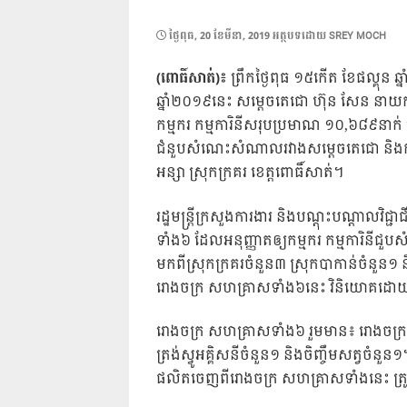
POSTED
ថ្ងៃ​ពុធ, 20 ខែ​មីនា, 2019
អត្ថបទដោយ
SREY MOCH
ON
(ពោធិ៍សាត់)៖
ព្រឹកថ្ងៃពុធ ១៥កើត ខែផល្គុន ឆ្
ឆ្នាំ២០១៩នេះ សម្តេចតេជោ ហ៊ុន សែន នាយករ
កម្មករ កម្មការិនីសរុបប្រមាណ ១០,៦៨៩នាក់
ជំនួបសំណេះសំណាលរវាងសម្តេចតេជោ និងកម្មករ 
អន្សា ស្រុកក្រគរ ខេត្តពោធិ៍សាត់។
រដ្ឋមន្ត្រីក្រសួងការងារ និងបណ្តុះបណ្តាលវ
ទាំង៦ ដែលអនុញ្ញាតឲ្យកម្មករ កម្មការិនីជ
មកពីស្រុកក្រគរចំនួន៣ ស្រុកបាកាន់ចំនួន១ ន
រោងចក្រ សហគ្រាសទាំង៦នេះ វិនិយោគដោយអ្ន
រោងចក្រ សហគ្រាសទាំង៦ រួមមាន៖ រោងចក្រកាត
ត្រង់ស្វូអគ្គិសនីចំនួន១ និងចិញ្ចឹមសត្វច
ផលិតចេញពីរោងចក្រ សហគ្រាសទាំងនេះ ត្រូវបា