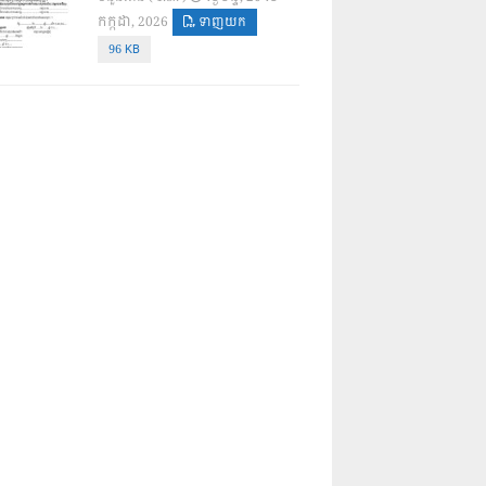
កក្កដា, 2026
ទាញយក
96 KB