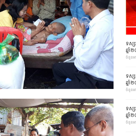
ទស្ស
ឆ្នា
ចំនួនអ
ទស្ស
ឆ្នា
ចំនួនអា
ទស្ស
ឆ្នា
ចំនួនអា