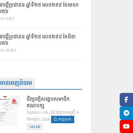
នាវដ្ដីប្រជាជន ឆ្នាំទី២៥ លេខ២៩៩ ខែមេសា
ំ២០២៦
ន ( 5.5k )
នាវដ្ដីប្រជាជន ឆ្នាំទី២៥ លេខ២៩៨ ខែមីនា
ំ២០២៦
ាន ( 10.3k )
ត៌មានពេញនិយម
ជីវប្រវត្តិសង្ខេបសមាជិក
គណបក្ស
ថ្ងៃ​ព្រហស្បតិ៍, 9
ចំនួនអាន ( 12k )
ខែ​កក្កដា, 2026
ទាញយក
104 KB