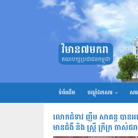
Skip
to
content
វិមាន៧មករា
គណបក្សប្រជាជនកម្ពុជា
ទំព័រដើម
បណ្តុំឯកសារ
សាររ
លោកជំទាវ ញឹម សាគន្ធ បានអញ្ជើ
មានជំងឺ និង ស្ត្រី ក្រីក្រ ចាស់ជ