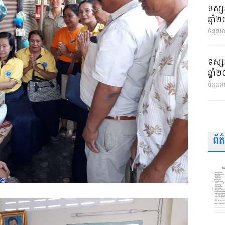
ទស្ស
ឆ្នា
ចំនួនអា
ទស្ស
ឆ្នា
ចំនួនអ
ព័