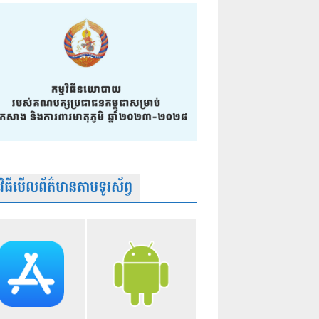
មវិធីមើលព័ត៌មានតាមទូរស័ព្វ