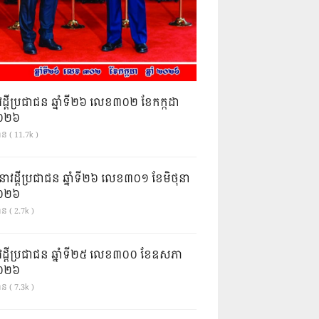
វដ្តីប្រជាជន ឆ្នាំទី២៦ លេខ៣០២ ខែកក្កដា
ំ២០២៦
ាន ( 11.7k )
នាវដ្ដីប្រជាជន ឆ្នាំទី២៦ លេខ៣០១ ខែមិថុនា
ំ២០២៦
ន ( 2.7k )
វដ្តីប្រជាជន ឆ្នាំទី២៥ លេខ៣០០ ខែឧសភា
ំ២០២៦
ន ( 7.3k )