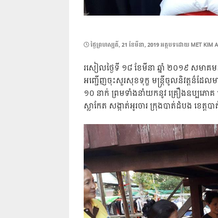
POSTED
ថ្ងៃ​ព្រហស្បតិ៍, 21 ខែ​មីនា, 2019
អត្ថបទដោយ
MET KIM 
ON
រសៀលថ្ងៃទី ១៨ ខែមីនា ឆ្នាំ ២០១៩ សមាគម
អញ្ជើញចុះសួរសុខទុក្ខ មន្ត្រីចូលនិវត្តន៌ដែលមានជ
១០ នាក់ ព្រមទាំងនាំយកនូវ គ្រឿងឧប្បភោគ 
ស្លាកែត សង្កាត់អូរចារ ក្រុងបាត់ដំបង ខេត្តប