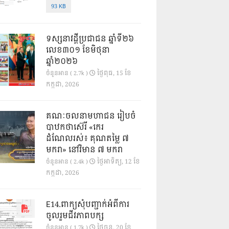
93 KB
ទស្សនាវដ្ដីប្រជាជន ឆ្នាំទី២៦
លេខ៣០១ ខែមិថុនា
ឆ្នាំ២០២៦
ថ្ងៃ​ពុធ, 15 ខែ​
ចំនួនអាន ( 2.7k )
កក្កដា, 2026
គណៈចលនាមហាជន រៀបចំ
បាឋកថាស៊េរី «កេរ
ដំណែលរស់៖ គុណតម្លៃ ៧
មករា» នៅវិមាន ៧ មករា
ថ្ងៃ​អាទិត្យ, 12 ខែ​
ចំនួនអាន ( 2.4k )
កក្កដា, 2026
E14.ពាក្យសុំបញ្ជាក់អំពីការ
ចូលរួមជីវភាពបក្ស
ថ្ងៃ​ចន្ទ, 20 ខែ​
ចំនួនអាន ( 1.7k )