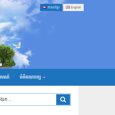
ភាសាខ្មែរ
English
ងការណ៍
អំពីគណបក្ស
ស្វែងរក