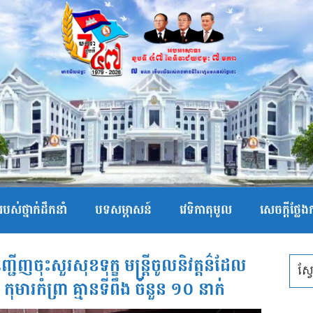
បស់ថ្នាក់ដឹកនាំ
បទសម្ភាសន៍
វេទិកាតុមូល
សេចក្ដីថ្លែ
ញចុះសួរសុខទុក្ខ មន្ត្រីចូលនិវត្តន៌ដែល
រា កុមារកំព្រា គ្មានទីពឹង ចំនួន ១០ នាក់