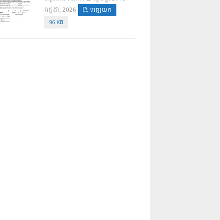
កក្កដា, 2026
ទាញយក
96 KB