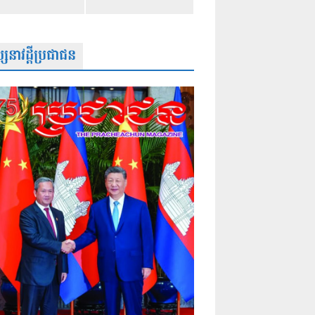
សនាវដ្តីប្រជាជន