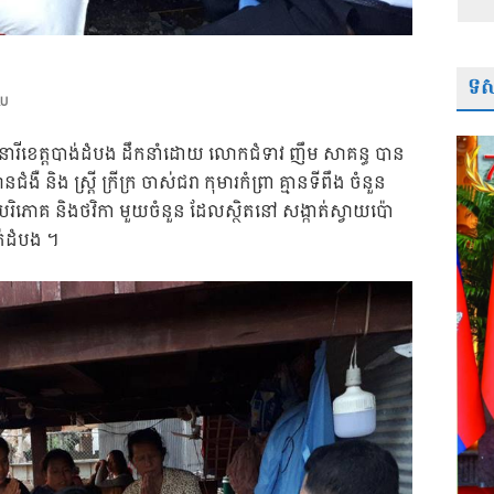
ទស្
AU
នារីខេត្តបាង់ដំបង ដឹកនាំដោយ លោកជំទាវ ញឹម សាគន្ធ បាន
ំងឺ និង ស្ត្រី ក្រីក្រ ចាស់ជរា កុមារកំព្រា គ្មានទីពឹង ចំនួន
បរិភោគ និងថវិកា មួយចំនួន ដែលស្ថិតនៅ សង្កាត់ស្វាយប៉ោ
ាត់ដំបង ។