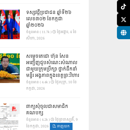
ទស្សវដ្តីប្រជាជន ឆ្នាំទី២៦
លេខ៣០២ ខែកក្កដា
ឆ្នាំ២០២៦
ថ្ងៃ​អង្គារ, 4 ខែ​
ចំនួនអាន ( 11.7k )
សីហា, 2026
សម្តេចតេជោ ហ៊ុន សែន
អញ្ជើញជួបសំណេះសំណាល
ជាមួយក្រុមប្រឹក្សា ថ្នាក់ដឹកនាំ
មន្ទីរ អង្គភាពក្នុងខេត្តព្រះវិហារ
ថ្ងៃ​សុក្រ, 10 ខែ​
ចំនួនអាន ( 4.4k )
កក្កដា, 2026
ពាក្យសុំចូលជាសមាជិក
គណបក្ស
ថ្ងៃ​ព្រហស្បតិ៍, 9
ចំនួនអាន ( 4.2k )
ខែ​កក្កដា, 2026
ទាញយក