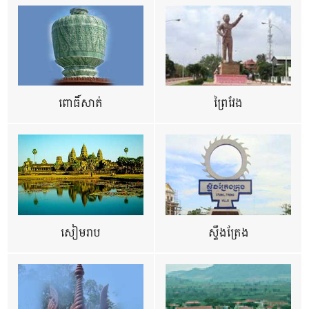
ពោធិ៍សាត់
ព្រៃវែង
សៀមរាប
ស្ទឹងត្រែង