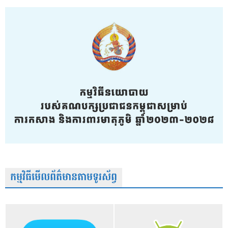
កម្មវិធីមើលព័ត៌មានតាមទូរស័ព្វ