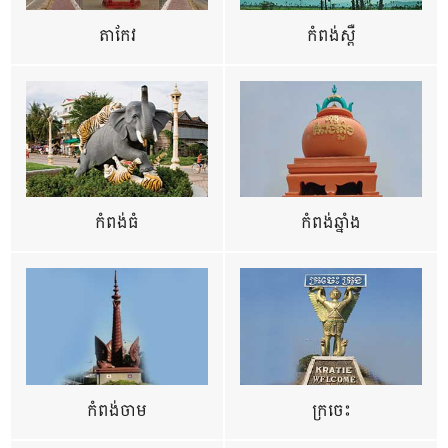
តាកែវ
កំពង់ស្ពឺ
កំពង់ធំ
កំពង់ឆ្នាំង
កំពង់ចាម
ក្រចេះ