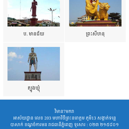
ប. មានជ័យ
ព្រះសីហនុ
ត្បូងឃ្មុំ
វិមាន7មករា
អាស័យដ្ឋាន លេខ 203 មហាវិថីព្រះនរោត្តម ភូមិ13 សង្កាត់ទន្លេ
បាសាក់ ខណ្ឌចំការមន រាជធានីភ្នំពេញ ទូរសារ : ០២៣ ២១៥៨០១