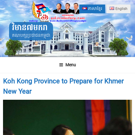
Skip
ភាសាខ្មែរ
English
to
content
វិមាន៧មករា
គណបក្សប្រជាជនកម្ពុជា
Menu
Koh Kong Province to Prepare for Khmer
New Year