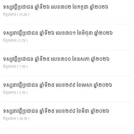
ទស្សវដ្តីប្រជាជន ឆ្នាំទី២៦ លេខ៣០២ ខែកក្កដា ឆ្នាំ២០២៦
ចំនួនអាន ( 13.2k )
ទស្សនាវដ្ដីប្រជាជន ឆ្នាំទី២៦ លេខ៣០១ ខែមិថុនា ឆ្នាំ២០២៦
ចំនួនអាន ( 2.7k )
ទស្សវដ្តីប្រជាជន ឆ្នាំទី២៥ លេខ៣០០ ខែឧសភា ឆ្នាំ២០២៦
ចំនួនអាន ( 7.3k )
ទស្សនាវដ្ដីប្រជាជន ឆ្នាំទី២៥ លេខ២៩៩ ខែមេសា ឆ្នាំ២០២៦
ចំនួនអាន ( 5.5k )
ទស្សនាវដ្ដីប្រជាជន ឆ្នាំទី២៥ លេខ២៩៨ ខែមីនា ឆ្នាំ២០២៦
ចំនួនអាន ( 10.3k )