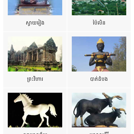
ស្វាយរៀង
ប៉ៃលិន
ព្រះវិហារ
បាត់ដំបង