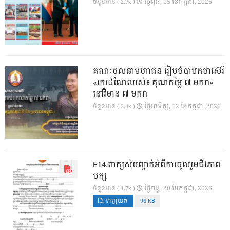
ថ្ងៃ​ពុធ, 15 ខែ​កក្កដា, 2026
ចំនួនអាន ( 2.7k )
គណៈចលនាមហាជន រៀបចំបាឋកថាស៊េរី
«កេរដំណែលរស់៖ គុណតម្លៃ ៧ មករា»
នៅវិមាន ៧ មករា
ថ្ងៃ​អាទិត្យ, 12 ខែ​កក្កដា, 2026
ចំនួនអាន ( 2.4k )
E14.ពាក្យសុំបញ្ជាក់អំពីការចូលរួមជីវភាព
បក្ស
ថ្ងៃ​ចន្ទ, 20 ខែ​កក្កដា, 2026
ចំនួនអាន ( 1.7k )
ទាញយក
96 KB