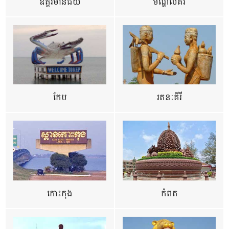
ឧត្ដរមានជ័យ
មណ្ឌលគីរី
កែប
រតនៈគីរី
កោះកុង
កំពត