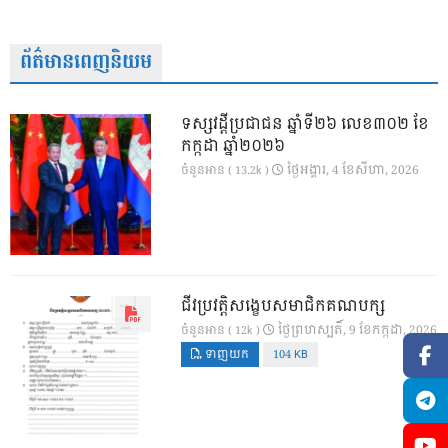
ព័ត៌មានពេញនិយម
ទស្សវដ្តីប្រជាជន ឆ្នាំទី២៦ លេខ៣០២ ខែ
កក្កដា ឆ្នាំ២០២៦
ថ្ងៃ​អង្គារ, 4 ខែ​សីហា, 2026
ចំនួនអាន ( 13.2k )
ជីវប្រវត្តិសង្ខេបសមាជិកគណបក្ស
ថ្ងៃ​ព្រហស្បតិ៍, 9 ខែ​កក្កដា, 2026
ចំនួនអាន ( 12k )
ទាញយក
104 KB