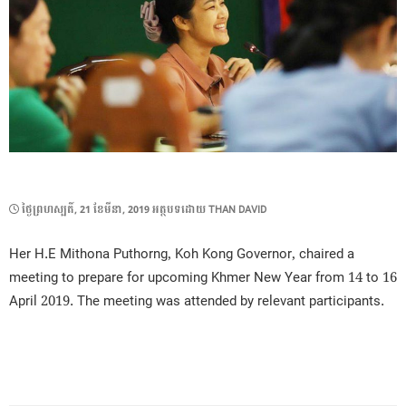
POSTED
ថ្ងៃ​ព្រហស្បតិ៍, 21 ខែ​មីនា, 2019
អត្ថបទដោយ
THAN DAVID
ON
Her H.E Mithona Puthorng, Koh Kong Governor, chaired a
meeting to prepare for upcoming Khmer New Year from 14 to 16
April 2019. The meeting was attended by relevant participants.