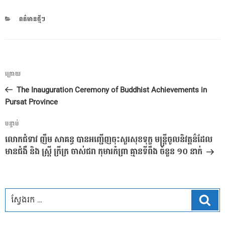
CATEGORIES
ពត៌មានថ្មីៗ
ការ​
អត្ថបទ
ក្រោយ
នាំទិស​
មុន
The Inauguration Ceremony of Buddhist Achievements in
ប្រកាស
Pursat Province
អត្ថបទ
បន្ទាប់
បន្ទាប់
លោកជំទាវ ញឹម សាគន្ធ បានអញ្ជើញចុះសួរសុខទុក្ខ មន្ត្រីចូលនិវត្តន៌ដែល
មានជំងឺ និង ស្ត្រី ក្រីក្រ ចាស់ជរា កុមារកំព្រា គ្មានទីពឹង ចំនួន ១០ នាក់
ស្វែ