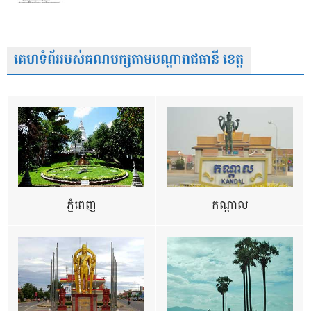
គេហទំព័ររបស់គណបក្សតាមបណ្តារាជធានី ខេត្ត
ភ្នំពេញ
កណ្តាល