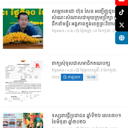
សម្តេចតេជោ ហ៊ុន សែន អញ្ជើញជួប
សំណេះសំណាលជាមួយក្រុមប្រឹក្សា ថ្នាក់
ដឹកនាំមន្ទីរ អង្គភាពក្នុងខេត្តព្រះវិហារ
ថ្ងៃ​សុក្រ, 10 ខែ​កក្កដា, 2026
ចំនួនអាន ( 4.5k )
ពាក្យសុំចូលជាសមាជិកគណបក្ស
ថ្ងៃ​ព្រហស្បតិ៍, 9 ខែ​កក្កដា,
ចំនួនអាន ( 4.2k )
2026
ទាញយក
93 KB
ទស្សនាវដ្ដីប្រជាជន ឆ្នាំទី២៦ លេខ៣០១
ខែមិថុនា ឆ្នាំ២០២៦