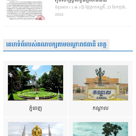
ភូមិសាស្ត្រខេត្តឧត្តរមានជ័យ
ថ្ងៃ​ព្រហស្បតិ៍, 23 ខែ​កក្កដា,
ចំនួនអាន ( 1.4k )
2026
គេហទំព័ររបស់គណបក្សតាមបណ្តារាជធានី ខេត្ត
ភ្នំពេញ
កណ្តាល