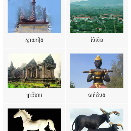
ស្វាយរៀង
ប៉ៃលិន
ព្រះវិហារ
បាត់ដំបង