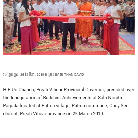
POSTED
ថ្ងៃ​អង្គារ, 26 ខែ​មីនា, 2019
អត្ថបទដោយ
THAN DAVID
ON
H.E Un Chanda, Preah Vihear Provincial Governor, presided over
the Inauguration of Buddhist Achievements at Sala Nimith
Pagoda located at Putrea village, Putrea commune, Chey Sen
district, Preah Vihear province on 25 March 2019.