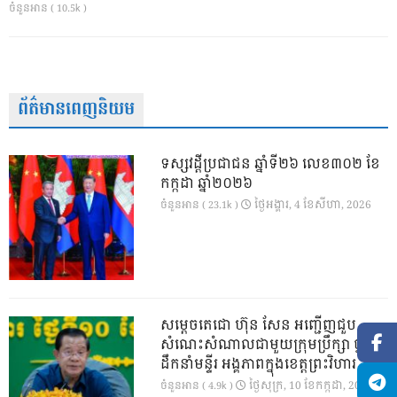
ចំនួនអាន ( 10.5k )
ព័ត៌មានពេញនិយម
ទស្សវដ្តីប្រជាជន ឆ្នាំទី២៦ លេខ៣០២ ខែ
កក្កដា ឆ្នាំ២០២៦
ថ្ងៃ​អង្គារ, 4 ខែ​សីហា, 2026
ចំនួនអាន ( 23.1k )
សម្តេចតេជោ ហ៊ុន សែន អញ្ជើញជួប
សំណេះសំណាលជាមួយក្រុមប្រឹក្សា ថ្នាក់
ដឹកនាំមន្ទីរ អង្គភាពក្នុងខេត្តព្រះវិហារ
ថ្ងៃ​សុក្រ, 10 ខែ​កក្កដា, 2026
ចំនួនអាន ( 4.9k )