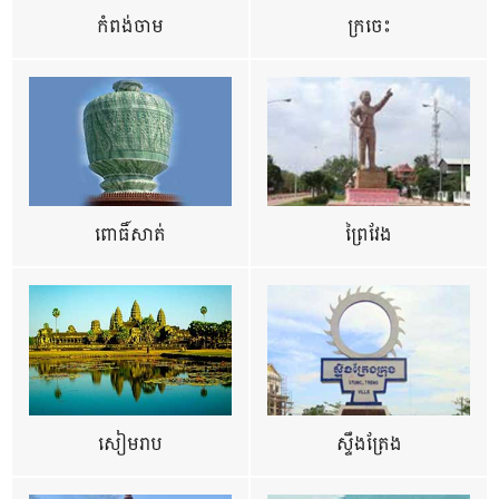
កំពង់ចាម
ក្រចេះ
ពោធិ៍សាត់
ព្រៃវែង
សៀមរាប
ស្ទឹងត្រែង