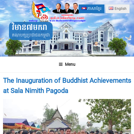
Skip
ភាសាខ្មែរ
English
to
content
វិមាន៧មករា
គណបក្សប្រជាជនកម្ពុជា
Menu
The Inauguration of Buddhist Achievements
at Sala Nimith Pagoda