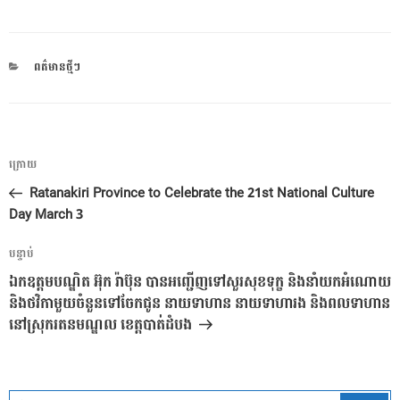
CATEGORIES
ពត៌មានថ្មីៗ
ការ​
អត្ថបទ
ក្រោយ
នាំទិស​
មុន
Ratanakiri Province to Celebrate the 21st National Culture
ប្រកាស
Day March 3
អត្ថបទ
បន្ទាប់
បន្ទាប់
ឯកឧត្ដមបណ្ឌិត អ៊ុក រ៉ាប៊ុន បានអញ្ជើញទៅសួរសុខទុក្ខ និងនាំយកអំណោយ
និងថវិកាមួយចំនួនទៅចែកជូន នាយទាហាន នាយទាហារង និងពលទាហាន
នៅស្រុករតនមណ្ឌល ខេត្តបាត់ដំបង