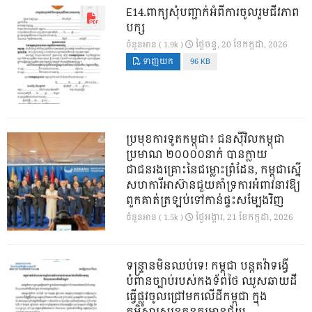
E14.ពាក្យសុំបញ្ជាក់អំពីការចូលរួមជីវភាព
បក្ស
ថ្ងៃ​ចន្ទ, 20 ខែ​កក្កដា, 2026
ចំនួនអាន ( 1.9k )
ទាញយក
96 KB
ប្រមុខការទូតកម្ពុជា៖ ជនស៊ីវិលកម្ពុជា
ប្រមាណ ២០០០០នាក់ បានក្លាយ
ជាជនរងគ្រោះនៃជម្លោះព្រំដែន, កម្ពុជាស្នើ
សហការីអាស៊ានជួយគាំទ្រការអំពាវនាវឱ្យ
ពួកគាត់ត្រឡប់ទៅកាន់ផ្ទះសម្បែងវិញ
ថ្ងៃ​អង្គារ, 21 ខែ​កក្កដា, 2026
ចំនួនអាន ( 1.5k )
ទន្ទ្រានមិនឈប់ទេ! កម្ពុជា បន្តតវ៉ាទង្វើ
បំពានច្បាប់របស់កងទ័ពថៃ ឈូសឆាយដី
ធ្វើផ្លូវចូលជ្រៅមកលើដីកម្ពុជា ក្នុង