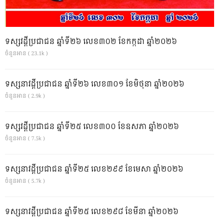
ទស្សវដ្តីប្រជាជន ឆ្នាំទី២៦ លេខ៣០២ ខែកក្កដា ឆ្នាំ២០២៦
ចំនួនអាន ( 23.1k )
ទស្សនាវដ្ដីប្រជាជន ឆ្នាំទី២៦ លេខ៣០១ ខែមិថុនា ឆ្នាំ២០២៦
ចំនួនអាន ( 2.9k )
ទស្សវដ្តីប្រជាជន ឆ្នាំទី២៥ លេខ៣០០ ខែឧសភា ឆ្នាំ២០២៦
ចំនួនអាន ( 7.5k )
ទស្សនាវដ្ដីប្រជាជន ឆ្នាំទី២៥ លេខ២៩៩ ខែមេសា ឆ្នាំ២០២៦
ចំនួនអាន ( 5.7k )
ទស្សនាវដ្ដីប្រជាជន ឆ្នាំទី២៥ លេខ២៩៨ ខែមីនា ឆ្នាំ២០២៦