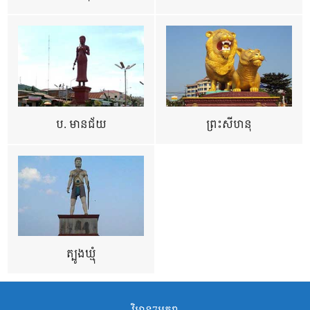
ប. មានជ័យ
ព្រះសីហនុ
ត្បូងឃ្មុំ