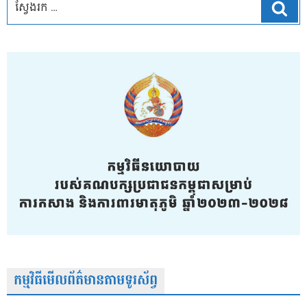
ស្វែ
កម្មវិធីមើលព័ត៌មានតាមទូរស័ព្វ