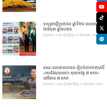
ទស្សនាវដ្ដីប្រជាជន ឆ្នាំទី២៦ លេខ៣០១
ខែមិថុនា ឆ្នាំ២០២៦
ថ្ងៃ​ពុធ, 15 ខែ​កក្កដា, 2026
ចំនួនអាន ( 2.9k )
គណៈចលនាមហាជន រៀបចំបាឋកថាស៊េរី
«កេរដំណែលរស់៖ គុណតម្លៃ ៧ មករា»
នៅវិមាន ៧ មករា
ថ្ងៃ​អាទិត្យ, 12 ខែ​កក្កដា, 2026
ចំនួនអាន ( 2.6k )