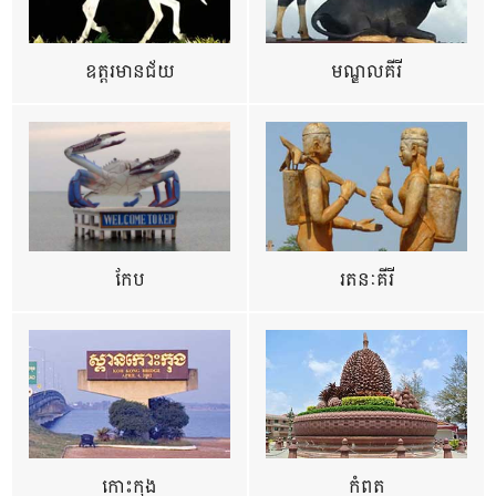
ឧត្ដរមានជ័យ
មណ្ឌលគីរី
កែប
រតនៈគីរី
កោះកុង
កំពត