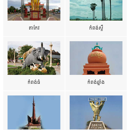
តាកែវ
កំពង់ស្ពឺ
កំពង់ធំ
កំពង់ឆ្នាំង