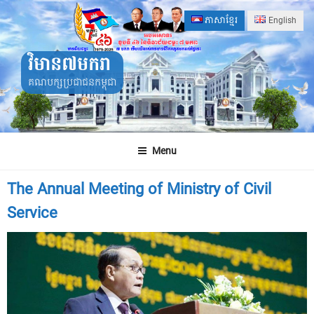
Skip
ភាសាខ្មែរ
English
to
content
វិមាន៧មករា
គណបក្សប្រជាជនកម្ពុជា
Menu
The Annual Meeting of Ministry of Civil
Service