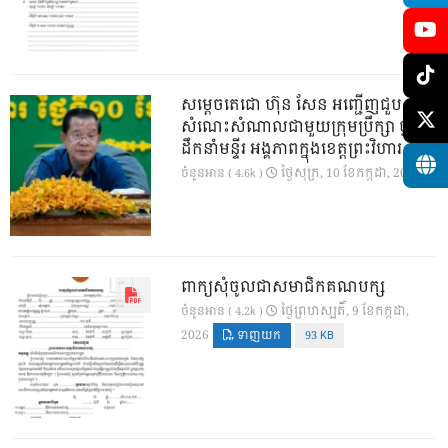
សម្តេចតេជោ ហ៊ុន សែន អញ្ជើញជួប
សំណេះសំណាលជាមួយក្រុមប្រឹក្សា ថ្នាក់
ដឹកនាំមន្ទីរ អង្គភាពក្នុងខេត្តព្រះវិហារ
ថ្ងៃ​សុក្រ, 10 ខែ​កក្កដា, 2026
ចំនួនអាន ( 4.6k )
ពាក្យសុំចូលជាសមាជិកគណបក្ស
ថ្ងៃ​ព្រហស្បតិ៍, 9 ខែ​កក្កដា,
ចំនួនអាន ( 4.2k )
2026
ទាញយក
93 KB