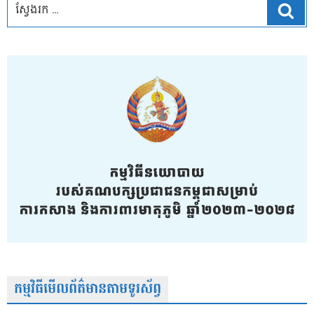
ស្វែ
កម្មវិធីមើលព័ត៌មានតាមទូរស័ព្វ