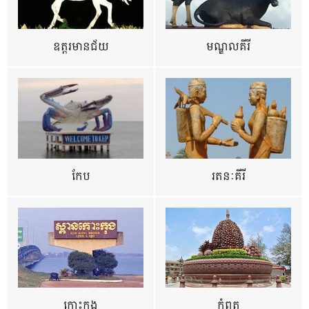
ឧត្ដរមានជ័យ
មណ្ឌលគីរី
កែប
រតនៈគីរី
កោះកុង
កំពត