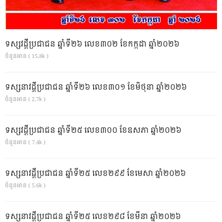
ទស្សវដ្តីប្រជាជន ឆ្នាំទី២៦ លេខ៣០២ ខែកក្កដា ឆ្នាំ២០២៦
ចំនួនអាន ( 15.8k )
ទស្សនាវដ្ដីប្រជាជន ឆ្នាំទី២៦ លេខ៣០១ ខែមិថុនា ឆ្នាំ២០២៦
ចំនួនអាន ( 2.7k )
ទស្សវដ្តីប្រជាជន ឆ្នាំទី២៥ លេខ៣០០ ខែឧសភា ឆ្នាំ២០២៦
ចំនួនអាន ( 7.4k )
ទស្សនាវដ្ដីប្រជាជន ឆ្នាំទី២៥ លេខ២៩៩ ខែមេសា ឆ្នាំ២០២៦
ចំនួនអាន ( 5.6k )
ទស្សនាវដ្ដីប្រជាជន ឆ្នាំទី២៥ លេខ២៩៨ ខែមីនា ឆ្នាំ២០២៦