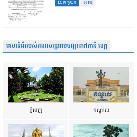
ទាញយក
96 KB
គេហទំព័ររបស់គណបក្សតាមបណ្តារាជធានី ខេត្ត
ភ្នំពេញ
កណ្តាល