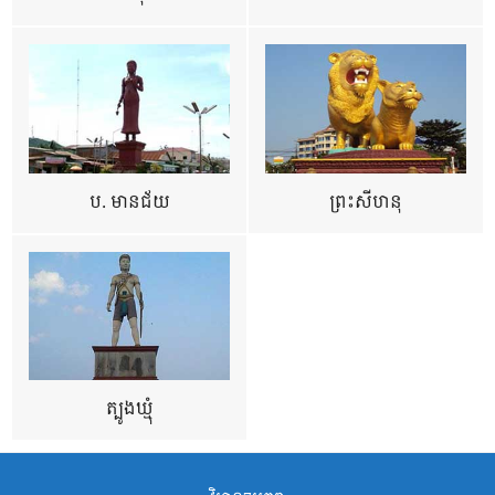
ប. មានជ័យ
ព្រះសីហនុ
ត្បូងឃ្មុំ