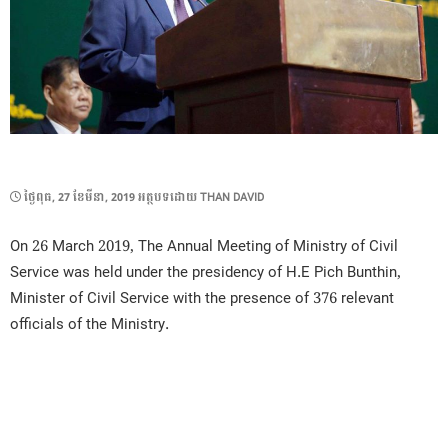
POSTED
ថ្ងៃ​ពុធ, 27 ខែ​មីនា, 2019
អត្ថបទដោយ
THAN DAVID
ON
On 26 March 2019, The Annual Meeting of Ministry of Civil
Service was held under the presidency of H.E Pich Bunthin,
Minister of Civil Service with the presence of 376 relevant
officials of the Ministry.