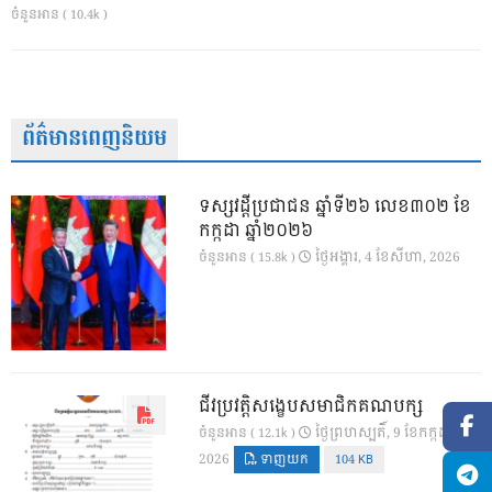
ចំនួនអាន ( 10.4k )
ព័ត៌មានពេញនិយម
ទស្សវដ្តីប្រជាជន ឆ្នាំទី២៦ លេខ៣០២ ខែ
កក្កដា ឆ្នាំ២០២៦
ថ្ងៃ​អង្គារ, 4 ខែ​សីហា, 2026
ចំនួនអាន ( 15.8k )
ជីវប្រវត្តិសង្ខេបសមាជិកគណបក្ស
ថ្ងៃ​ព្រហស្បតិ៍, 9 ខែ​កក្កដា,
ចំនួនអាន ( 12.1k )
2026
ទាញយក
104 KB