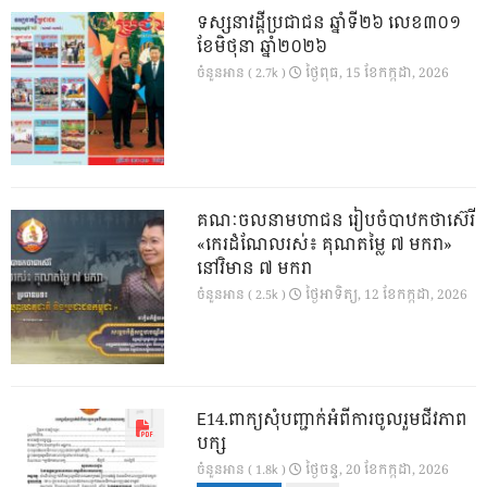
ទស្សនាវដ្ដីប្រជាជន ឆ្នាំទី២៦ លេខ៣០១
ខែមិថុនា ឆ្នាំ២០២៦
ថ្ងៃ​ពុធ, 15 ខែ​កក្កដា, 2026
ចំនួនអាន ( 2.7k )
គណៈចលនាមហាជន រៀបចំបាឋកថាស៊េរី
«កេរដំណែលរស់៖ គុណតម្លៃ ៧ មករា»
នៅវិមាន ៧ មករា
ថ្ងៃ​អាទិត្យ, 12 ខែ​កក្កដា, 2026
ចំនួនអាន ( 2.5k )
E14.ពាក្យសុំបញ្ជាក់អំពីការចូលរួមជីវភាព
បក្ស
ថ្ងៃ​ចន្ទ, 20 ខែ​កក្កដា, 2026
ចំនួនអាន ( 1.8k )