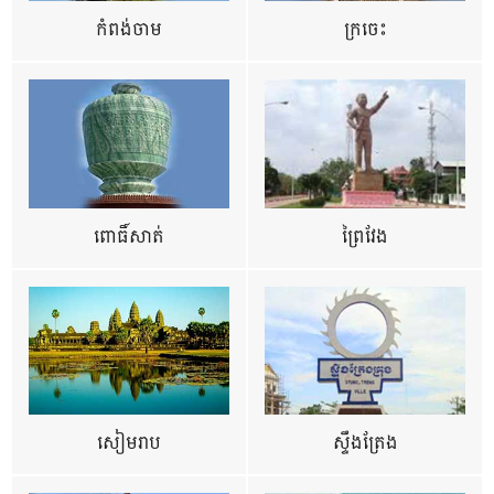
កំពង់ចាម
ក្រចេះ
ពោធិ៍សាត់
ព្រៃវែង
សៀមរាប
ស្ទឹងត្រែង