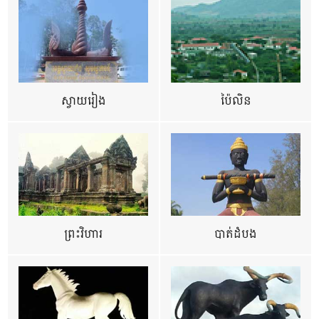
ស្វាយរៀង
ប៉ៃលិន
ព្រះវិហារ
បាត់ដំបង