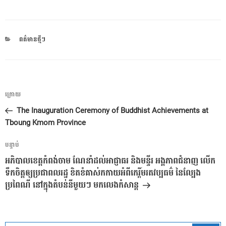
CATEGORIES
ពត៌មានថ្មីៗ
ការ​
អត្ថបទ
ក្រោយ
នាំទិស​
មុន
The Inauguration Ceremony of Buddhist Achievements at
ប្រកាស
Tboung Kmom Province
អត្ថបទ
បន្ទាប់
បន្ទាប់
អភិបាលខេត្តកំពង់ចាម ណែនាំដល់អាជ្ញាធរ និងមន្ទីរ អង្គភាពជំនាញ លើក
ទឹកចិត្តឲ្យប្រជាពលរដ្ឋ ខិតខំគាស់កកាយអំពីកេរ្តិ៍មរតវប្បធម៌ នៃល្បែង
ប្រពៃណី នៅក្នុងតំបន់នីមួយៗ មកលេងកំសាន្ត