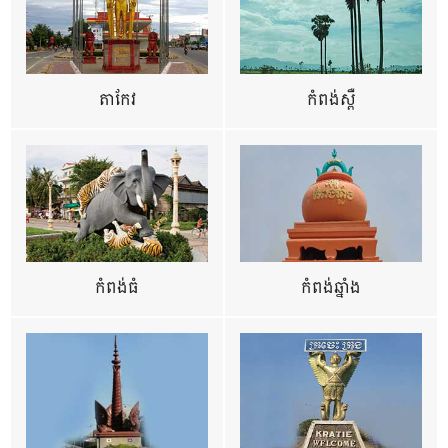
តាកែវ
កំពង់ស្ពឺ
កំពង់ធំ
កំពង់ឆ្នាំង