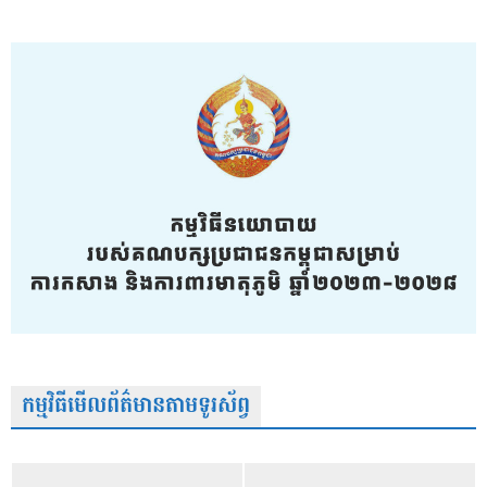
កម្មវិធីមើលព័ត៌មានតាមទូរស័ព្វ