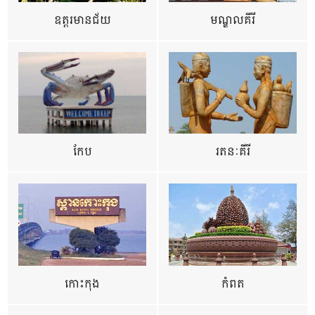
ឧត្ដរមានជ័យ
មណ្ឌលគីរី
កែប
រតនៈគីរី
កោះកុង
កំពត