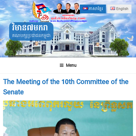
Skip
ភាសាខ្មែរ
English
to
content
វិមាន៧មករា
គណបក្សប្រជាជនកម្ពុជា
Menu
The Meeting of the 10th Committee of the
Senate