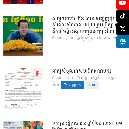
សម្តេចតេជោ ហ៊ុន សែន អញ្ជើញជួប
សំណេះសំណាលជាមួយក្រុមប្រឹក្សា ថ្នាក់
ដឹកនាំមន្ទីរ អង្គភាពក្នុងខេត្តព្រះវិហារ
ថ្ងៃ​សុក្រ, 10 ខែ​កក្កដា, 2026
ចំនួនអាន ( 4.4k )
ពាក្យសុំចូលជាសមាជិកគណបក្ស
ថ្ងៃ​ព្រហស្បតិ៍, 9 ខែ​កក្កដា,
ចំនួនអាន ( 4.1k )
2026
ទាញយក
93 KB
ទស្សនាវដ្ដីប្រជាជន ឆ្នាំទី២៦ លេខ៣០១