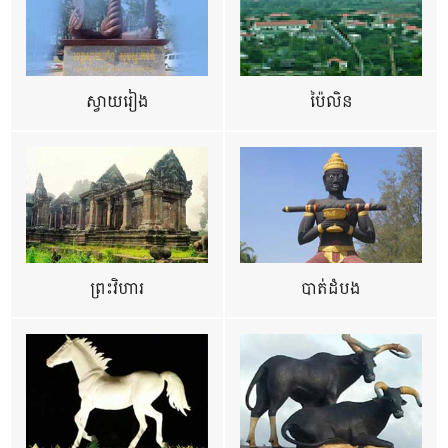
ស្វាយរៀង
ប៉ៃលិន
ព្រះវិហារ
បាត់ដំបង