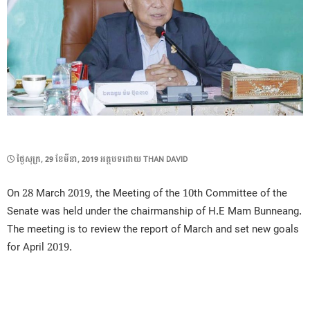
POSTED
ថ្ងៃ​សុក្រ, 29 ខែ​មីនា, 2019
អត្ថបទដោយ
THAN DAVID
ON
On 28 March 2019, the Meeting of the 10th Committee of the
Senate was held under the chairmanship of H.E Mam Bunneang.
The meeting is to review the report of March and set new goals
for April 2019.