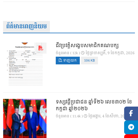
ព័ត៌មានពេញនិយម
ជីវប្រវត្តិសង្ខេបសមាជិកគណបក្ស
ថ្ងៃ​ព្រហស្បតិ៍, 9 ខែ​កក្កដា, 2026
ចំនួនអាន ( 12k )
ទាញយក
104 KB
ទស្សវដ្តីប្រជាជន ឆ្នាំទី២៦ លេខ៣០២ ខែ
កក្កដា ឆ្នាំ២០២៦
ថ្ងៃ​អង្គារ, 4 ខែ​សីហា, 2026
ចំនួនអាន ( 11.4k )