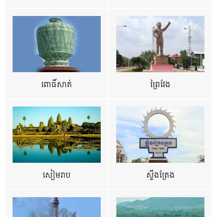
ពោធិ៍សាត់
ព្រៃវែង
សៀមរាប
ស្ទឹងត្រែង