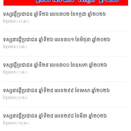
ទស្សវដ្តីប្រជាជន ឆ្នាំទី២៦ លេខ៣០២ ខែកក្កដា ឆ្នាំ២០២៦
ចំនួនអាន ( 11.4k )
ទស្សនាវដ្ដីប្រជាជន ឆ្នាំទី២៦ លេខ៣០១ ខែមិថុនា ឆ្នាំ២០២៦
ចំនួនអាន ( 2.6k )
ទស្សវដ្តីប្រជាជន ឆ្នាំទី២៥ លេខ៣០០ ខែឧសភា ឆ្នាំ២០២៦
ចំនួនអាន ( 7.3k )
ទស្សនាវដ្ដីប្រជាជន ឆ្នាំទី២៥ លេខ២៩៩ ខែមេសា ឆ្នាំ២០២៦
ចំនួនអាន ( 5.5k )
ទស្សនាវដ្ដីប្រជាជន ឆ្នាំទី២៥ លេខ២៩៨ ខែមីនា ឆ្នាំ២០២៦
ចំនួនអាន ( 10.3k )