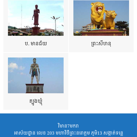
ប. មានជ័យ
ព្រះសីហនុ
ត្បូងឃ្មុំ
វិមាន7មករា
អាស័យដ្ឋាន លេខ 203 មហាវិថីព្រះនរោត្តម ភូមិ13 សង្កាត់ទន្លេ