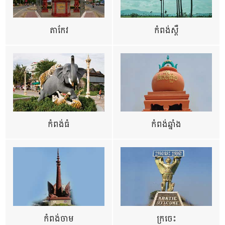
តាកែវ
កំពង់ស្ពឺ
កំពង់ធំ
កំពង់ឆ្នាំង
កំពង់ចាម
ក្រចេះ