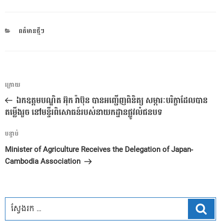
CATEGORIES
ពត៌មានថ្មីៗ
ការ​
អត្ថបទ
ក្រោយ
នាំទិស​
មុន
ឯកឧត្ដមបណ្ឌិត អ៊ុក រ៉ាប៊ុន បានអញ្ជើញពិនិត្យ សម្ភារៈបរិក្ខាដែលបាន
ប្រកាស
តម្លើងរួច នៅមន្ទីរពិសោធន៍របស់នាយកដ្ឋានផ្លូវលំជនបទ
អត្ថបទ
បន្ទាប់
បន្ទាប់
Minister of Agriculture Receives the Delegation of Japan-
Cambodia Association
ស្វែ