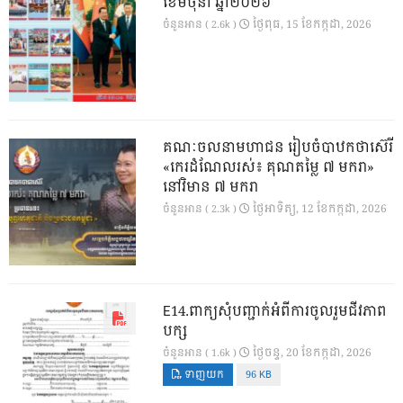
ខែមិថុនា ឆ្នាំ២០២៦
ថ្ងៃ​ពុធ, 15 ខែ​កក្កដា, 2026
ចំនួនអាន ( 2.6k )
គណៈចលនាមហាជន រៀបចំបាឋកថាស៊េរី
«កេរដំណែលរស់៖ គុណតម្លៃ ៧ មករា»
នៅវិមាន ៧ មករា
ថ្ងៃ​អាទិត្យ, 12 ខែ​កក្កដា, 2026
ចំនួនអាន ( 2.3k )
E14.ពាក្យសុំបញ្ជាក់អំពីការចូលរួមជីវភាព
បក្ស
ថ្ងៃ​ចន្ទ, 20 ខែ​កក្កដា, 2026
ចំនួនអាន ( 1.6k )
ទាញយក
96 KB