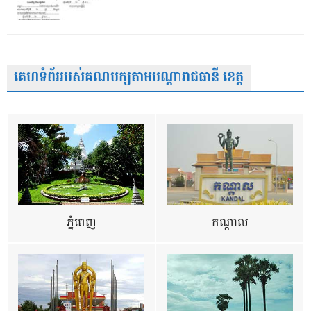
គេហទំព័ររបស់គណបក្សតាមបណ្តារាជធានី ខេត្ត
ភ្នំពេញ
កណ្តាល