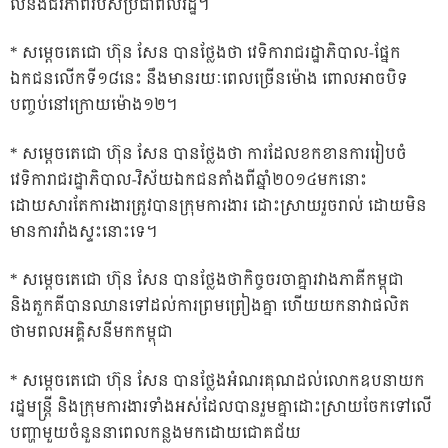
លំនឹងជីវភាពរបស់ប្រជាពលរដ្ឋ។
* សម្តេចតេជោ ហ៊ុន សែន បានថ្លែងថា វេទិការាជរដ្ឋាភិបាល-ផ្នែក
ឯកជនលើកទី១៨នេះ នឹងមានរយៈពេលច្រើនម៉ោង ពោលអាចបិទ
បញ្ចប់នៅក្រោយម៉ោង១២។
* សម្តេចតេជោ ហ៊ុន សែន បានថ្លែងថា ការដែលខកខានការរៀបចំ
វេទិការាជរដ្ឋាភិបាល-វិស័យឯកជនតាំងពីឆ្នាំ២០១៤មកនោះ
ដោយសារតែការងារត្រូវបានក្រុមការងារ ដោះស្រាយរួចរាល់ ដោយមិន
មានការរាំងស្ទះនោះទេ។
* សម្ដេចតេជោ ហ៊ុន សែន បានថ្លែងថាកិច្ចចរចាគ្នារវាងភាគីកម្ពុជា
និងតួកគីបានឈានទៅដល់ការព្រមព្រៀងគ្នា ហើយយកនាវាផលិត
ថាមពលអគ្គិសនីមកកម្ពុជា
* សម្ដេចតេជោ ហ៊ុន សែន បានថ្លែងអំណរគុណដល់លោកឧបនាយក
រដ្ឋមន្រ្តី និងក្រុមការងារទាំងអស់ដែលបានរួមគ្នាដោះស្រាយចែកទៅលើ
បញ្ហាមួយចំនួននាពេលកន្លងមកដោយជោគជ័យ