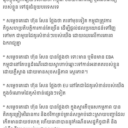
របស់ខ្លួន ទៅដូរជំនួយបរទេសទេ
* សម្តេចតេជោ ហ៊ុន សែន ថ្លែងថា តទៅមុខទៀត កម្ពុជាត្រូវការ
កិច្ចសហប្រតិបត្តិការកាន់តែច្រើន ដើម្បីផ្តល់ផលប្រយោជន៍ទៅវិញ
ទៅមក ជាមួយដៃគូរសំខាន់ៗរបស់យើង ដោយឈរលើការគោរព
ឯករាជ្យគ្នា
* សម្តេចតេជោ ហ៊ុន សែន បានថ្លែងថា ទោះមាន ឬមិនមាន EBA
កម្ពុជានៅតែបន្តដំណើរដោយស្វាហាប់ឆ្ពោះទៅកាន់អនាគតរបស់ខ្លួន
ដោយភ្លឺស្វាង ដោយមានសុខសន្តិភាព ស្ថេរភាព។
* សម្តេចតេជោ ហ៊ុន សែន ថ្លែងថា EU នៅតែជាដៃគូរសំខាន់របស់យើង
ក្នុងចំណោមដៃគូសំខាន់ផ្សេងៗទៀត
* សម្តេចតេជោ ហ៊ុន សែន បានថ្លែងថា ក្នុងស្មារតីបុរេសកម្មភាព បាន
គិតគូរត្រៀមវិធានការ និងថវិកាគ្រប់គ្រាន់សម្រាប់ដោះស្រាយបញ្ហាដែល
កើតមានជាយថហេតុ ហើយធានាបាននូវកំណើនសេដ្ឋកិច្ចជាតិ និង