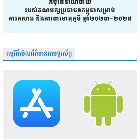
កម្មវិធីមើលព័ត៌មានតាមទូរស័ព្វ