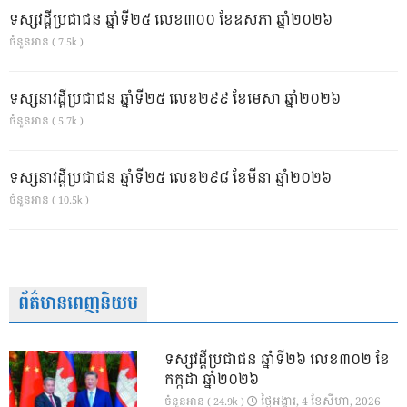
ទស្សវដ្តីប្រជាជន ឆ្នាំទី២៥ លេខ៣០០ ខែឧសភា ឆ្នាំ២០២៦
ចំនួនអាន ( 7.5k )
ទស្សនាវដ្ដីប្រជាជន ឆ្នាំទី២៥ លេខ២៩៩ ខែមេសា ឆ្នាំ២០២៦
ចំនួនអាន ( 5.7k )
ទស្សនាវដ្ដីប្រជាជន ឆ្នាំទី២៥ លេខ២៩៨ ខែមីនា ឆ្នាំ២០២៦
ចំនួនអាន ( 10.5k )
ព័ត៌មានពេញនិយម
ទស្សវដ្តីប្រជាជន ឆ្នាំទី២៦ លេខ៣០២ ខែ
កក្កដា ឆ្នាំ២០២៦
ថ្ងៃ​អង្គារ, 4 ខែ​សីហា, 2026
ចំនួនអាន ( 24.9k )