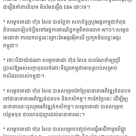
ជារឿងគាំពារនិយម មិនមែនរឿង EBA នោះទេ។
* សម្តេចតេជោ ហ៊ុន សែន បានថ្លែថា សហព័ន្ធស្រូវអង្ករកម្ពុជាកំពុង
ពិចារណារៀបចំប្តឹងទៅអង្គការពាណិជ្ជកម្មពិភពលោក WTO។ សម្តេច
តេជោថា ការយកពន្ធនេះព្រោះតែអង្ករអ៉ីតាលី ប្រកួតមិនឈ្នះអង្ករ
កម្ពុជា។
* ទោះបីជាយ៉ាងណា សម្តេចតេជោ ហ៊ុន សែន បានណែនាំឲ្យប្រើ
ប្រាស់ឱ្យអស់សក្តានុពលចំពោះទីផ្សារកម្ពុជាមានស្រាប់សម្រាប់
កសិផលរបស់កម្ពុជា។
* សម្តេចតេជោ ហ៊ុន សែន បានសម្រេចកែប្រែធានាគាអភិវឌ្ឍន៍ជនបទ
ទៅជាធានាគារអភិវឌ្ឍន៍ជនបទ និងកសិកម្ម។ ការកែប្រែនេះ ដើម្បីឲ្យ
ធានាគារនេះចូលរួមអភិវឌ្ឍន៍កសិកម្ម។ សម្តេចតេជោ បានសម្រេច
បន្ថែមទុន ៥០លានដុល្លារដល់ធានាគារនេះ។
* សម្តេចតេជោ ហ៊ុន សែន បានសម្រេចបញ្ចប់ការធ្វើអាជីវកម្មលើផ្លូវ