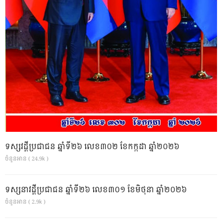
ទស្សវដ្តីប្រជាជន ឆ្នាំទី២៦ លេខ៣០២ ខែកក្កដា ឆ្នាំ២០២៦
ចំនួនអាន ( 24.9k )
ទស្សនាវដ្ដីប្រជាជន ឆ្នាំទី២៦ លេខ៣០១ ខែមិថុនា ឆ្នាំ២០២៦
ចំនួនអាន ( 2.9k )