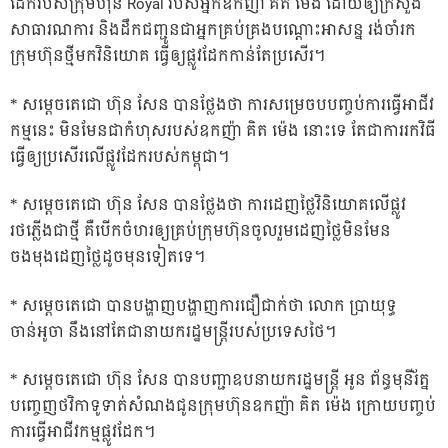
ដែករបស់ក្រុមហ៊ុន Royal របស់អ្នកឧកញ៉ា គិត ម៉េង ដោយឲ្យក្រសួង
សាធារណការ និងដឹកជញ្ជូនជាអ្នកគ្រប់គ្រងបណ្តោះអាសន្ន រង់ចាំរក
ក្រុមហ៊ុនថ្មីមកវិនិយោគ ធ្វើឲ្យផ្លូវដែកកាន់តែប្រសើរ។
* សម្តេចតេជោ ហ៊ុន សែន បានថ្លែងថា ការសម្រេចបបញ្ចប់ការធ្វើអាជីវ
កម្មនេះ មិនមែនជាកំហុសរបស់ឧកញ៉ា គិត ម៉េង នោះទេ តែជាការរកវិធី
ធ្វើឲ្យប្រសើរលើផ្លូវដែករបស់កម្ពុជា។
* សម្តេចតេជោ ហ៊ុន សែន បានថ្លែងថា ការដេញថ្លៃវិនិយោគលើផ្លូវ
រថភ្លើងជាថ្មី គឺបើកចំហរឲ្យគ្រប់ក្រុមហ៊ុនចូលរួមដេញថ្លៃមិនមែន
ចងមុងដេញថ្លៃដូចមុនទៀតទេ។
* សម្តេចតេជោ បានបង្ហាញបង្ហាញការជឿជាក់ថា លោក ប្រាយុទ្ធ
ចាន់អូចា នឹងនៅតែជានាយករដ្ឋមន្ត្រីរបស់ប្រទេសថៃ។
* សម្តេចតេជោ ហ៊ុន សែន បានបញ្ជាឧបនាយករដ្ឋមន្ត្រី អូន ព័ន្ធមុនីរ័ត្ន
បញ្ចេញថវិកាទូទាត់សំណងជូនក្រុមហ៊ុនឧកញ៉ា គិត ម៉េង ក្រោយបញ្ចប់
ការធ្វើអាជីវកម្មផ្លូវដែក។