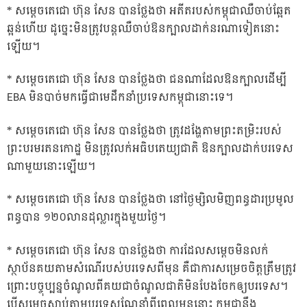
* សម្តេចតេជោ ហ៊ុន សែន បានថ្លែងថា អតីតរបស់កម្ពុជាឈឺចាប់ឆ្អែត
ឆ្អន់ហើយ ដូច្នេះមិនត្រូវបន្តឈឺចាប់ឱនក្បាលដាក់នរណាទៀតនោះ
ឡើយ។
* សម្តេចតេជោ ហ៊ុន សែន បានថ្លែងថា ជនណាដែលឱនក្បាលដើម្បី
EBA មិនបាច់មកធ្វើជាមេដឹកនាំប្រទេសកម្ពុជានោះទេ។
* សម្តេចតេជោ ហ៊ុន សែន បានថ្លែងថា ត្រូវដង្ហែតាមព្រះតម្រិះរបស់
ព្រះបរមរតនកោដ្ឋ មិនត្រូវលក់អធិបតេយ្យជាតិ ឱនក្បាលដាក់បរទេស
ណាមួយនោះឡើយ។
* សម្តេចតេជោ ហ៊ុន សែន បានថ្លែងថា នៅថ្ងៃម្សិលមិញពន្ធដារប្រមូល
ពន្ធបាន ១២០លានដុល្លារក្នុងមួយថ្ងៃ។
* សម្តេចតេជោ ហ៊ុន សែន បានថ្លែងថា ការដែលសម្តេចមិនលក់
ស្ថាប័នគយតាមសំណើរបស់បរទេសពីមុន គឺជាការសម្រេចចិត្តត្រឹមត្រូវ
ព្រោះបច្ចុប្បន្នចំណូលពីគយជាចំណូលជាតិមិនបែងចែកឲ្យបរទេស។
បើសម្តេចស្តាប់តាមបរទេសណែនាំពីពេលមុននោះ កម្ពុជានឹង