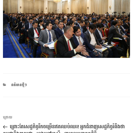
CATEGORIES
ពត៌មានថ្មីៗ
ការ​
អត្ថបទ
ក្រោយ
នាំទិស​
មុន
ព្រោះតែសេដ្ឋកិច្ចរីកចម្រើនឥតឈប់ឈរ! អ្នកជំនាញសេដ្ឋកិច្ចរំពឹងថា
ប្រកាស