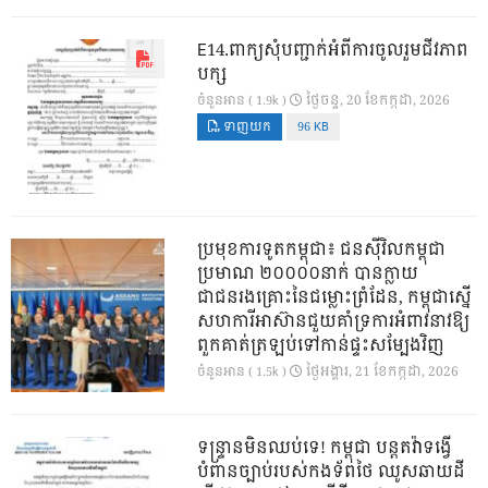
E14.ពាក្យសុំបញ្ជាក់អំពីការចូលរួមជីវភាព
បក្ស
ថ្ងៃ​ចន្ទ, 20 ខែ​កក្កដា, 2026
ចំនួនអាន ( 1.9k )
ទាញយក
96 KB
ប្រមុខការទូតកម្ពុជា៖ ជនស៊ីវិលកម្ពុជា
ប្រមាណ ២០០០០នាក់ បានក្លាយ
ជាជនរងគ្រោះនៃជម្លោះព្រំដែន, កម្ពុជាស្នើ
សហការីអាស៊ានជួយគាំទ្រការអំពាវនាវឱ្យ
ពួកគាត់ត្រឡប់ទៅកាន់ផ្ទះសម្បែងវិញ
ថ្ងៃ​អង្គារ, 21 ខែ​កក្កដា, 2026
ចំនួនអាន ( 1.5k )
ទន្ទ្រានមិនឈប់ទេ! កម្ពុជា បន្តតវ៉ាទង្វើ
បំពានច្បាប់របស់កងទ័ពថៃ ឈូសឆាយដី