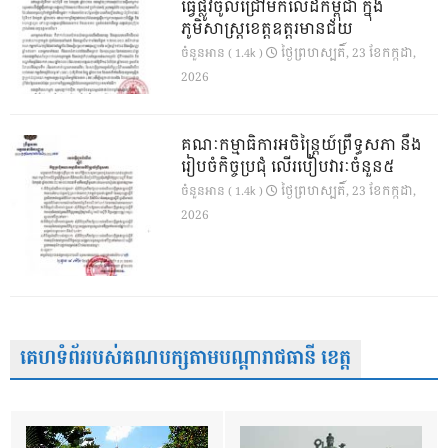
ធ្វើផ្លូវចូលជ្រៅមកលើដីកម្ពុជា ក្នុង
ភូមិសាស្ត្រខេត្តឧត្តរមានជ័យ
ថ្ងៃ​ព្រហស្បតិ៍, 23 ខែ​កក្កដា,
ចំនួនអាន ( 1.4k )
2026
គណៈកម្មាធិការអចិន្ត្រៃយ៍ព្រឹទ្ធសភា នឹង
រៀបចំកិច្ចប្រជុំ លើរបៀបវារៈចំនួន៥
ថ្ងៃ​ព្រហស្បតិ៍, 23 ខែ​កក្កដា,
ចំនួនអាន ( 1.4k )
2026
គេហទំព័ររបស់គណបក្សតាមបណ្តារាជធានី ខេត្ត