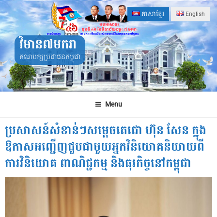
Skip
ភាសាខ្មែរ
English
to
content
វិមាន៧មករា
គណបក្សប្រជាជនកម្ពុជា
Menu
ប្រសាសន៍សំខាន់ៗសម្តេចតេជោ ហ៊ុន សែន ក្នុង
ឱកាសអញ្ជើញជួបជាមួយអ្នកវិនិយោគនិយាយពី
ការវិនិយោគ ពាណិជ្ជកម្ម និងធុរកិច្ចនៅកម្ពុជា