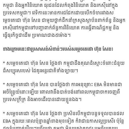
កម្ពុជា និងអ្នកវិនិយោគ ធុរជនដែលកំពុងវិនិយោគ និងរកស៊ីនៅក្នុង
ប្រទេសកម្ពុជា។ វេទិកានេះមានការជជែកដោយបើកចំហររវាងស
ម្តេចតេជោ ហ៊ុន សែន ជាមួយថ្នាក់ដឹកនាំក្រសួងស្ថាប័នពាក់ព័ន្ធ និងអ្នក
រកស៊ីនៅកម្ពុជាទៅបញ្ហាពាក់ព័ន្ធការវិនិយោគ ការធ្វើពាណិជ្ជកម្ម និង
ធ្វើធុរកិច្ចជាដើម ប្រមាណជាង៥ម៉ោង។
ខាងក្រោមនេះជាប្រសាសន៍សំខាន់ៗរបស់សម្តេចតេជោ ហ៊ុន សែន៖
* សម្តេចតេជោ ហ៊ុន សែន ថ្លែងថា កម្ពុជាដឹងគុណដ៏ស្មោះចំពោះជំនួយ
ដ៏សប្បុរសរបស់ ដៃគូរអន្តរជាតិទាំងឡាយ។
* សម្តេចតេជោ ហ៊ុន សែន បានថ្លែងថា ការអនុគ្រោះ EBA មិនមានជា
អចិន្ត្រៃយ៍នោះឡើយ ពោលវានឹងបាត់បង់នៅពេលកម្ពុជាចាកចេញពី
ប្រទេសក្រីក្រ និងអាចដើរបានដោយខ្លួនឯង។
* សម្តេចតេជោ ហ៊ុន សែន ថ្លែងថា ប្រសិនបើកម្ពុជាបន្តទទួលបានផល
EBA ក្នុងរយៈពេលប៉ុន្មានឆ្នាំខាងមុខទៀត ក៏វាជាឧកាសល្អប្រសើរ ប៉ុន្តែ
ដូចខ្ញុំបញ្ជាក់រឿយៗហើយថា កម្ពុជា មិនយកឯករាជ្យ ឬអធិបតេយ្យ