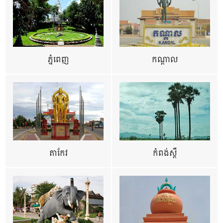
ភ្នំពេញ
កណ្តាល
តាកែវ
កំពង់ស្ពឺ