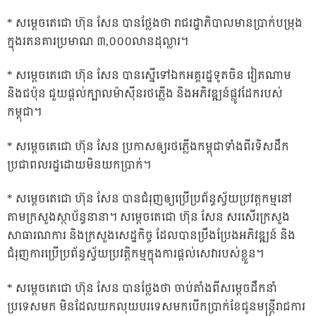
* សម្តេចតេជោ ហ៊ុន សែន បានថ្លែងថា រាជរដ្ឋាភិបាលមានប្រាក់បម្រុង
ក្នុងរតនគារប្រមាណ ៣,០០០លានដុល្លារ។
* សម្តេចតេជោ ហ៊ុន សែន បានស្នើទៅឯកអគ្គរដ្ឋទូតចិន វៀតណាម
និងជប៉ុន ជួយផ្តល់ក្បាលម៉ាស៊ីនរថភ្លើង និងអភិវឌ្ឍន៍ផ្លូវដែករបស់
កម្ពុជា។
* សម្តេចតេជោ ហ៊ុន សែន ប្រកាសឲ្យរថភ្លើងកម្ពុជាទាំងពីរទិសដឹក
ប្រជាពលរដ្ឋដោយមិនយកប្រាក់។
* សម្តេចតេជោ ហ៊ុន សែន បានជំរុញឲ្យប្រើប្រព័ន្ធស្វ័យប្រវត្តកម្មនៅ
តាមក្រសួងស្ថាប័ន្ធនានា។ សម្តេចតេជោ ហ៊ុន សែន សរសើរក្រសួង
សាធារណការ និងក្រសួងសេដ្ឋកិច្ច ដែលបានប្រឹងប្រែងអភិវឌ្ឍន៍ និង
ជំរុញការប្រើប្រព័ន្ធស្វ័យប្រវត្តិកម្មក្នុងការផ្តល់សេវារបស់ខ្លួន។
* សម្តេចតេជោ ហ៊ុន សែន បានថ្លែងថា ចាប់តាំងពីសម្តេចដឹកនាំ
ប្រទេសមក មិនដែលយកលុយបរទេសមកបើកប្រាក់ខែជូនមន្ត្រីរាជការ