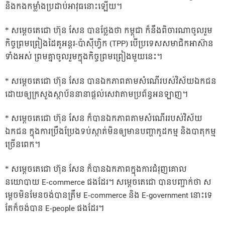
និងកងកម្លាំងប្រដាប់អាវុធនោះឡើយ។
* សម្តេចតេជោ ហ៊ុន សែន បានថ្លែងថា កម្ពុជា ក៏នឹងពិចារណាចូលរួម
កិច្ចព្រមព្រៀងដៃគូអន្តរ-ប៉ាស៊ីហ្វិក (TPP) បើប្រទេសសមាជិកអាស៊ាន
ទាំងអស់ ព្រមគ្នាចូលរួមក្នុងកិច្ចព្រមព្រៀងមួយនេះ។
* សម្តេចតេជោ ហ៊ុន សែន បានឯកភាពតាមសំណើរបស់វិស័យឯកជន
ដោយឲ្យក្រសួងស្ថាប័ននានាផ្តល់សេវាតាមប្រព័ន្ធអនឡាញ។
* សម្តេចតេជោ ហ៊ុន សែន ក៏បានឯកភាពតាមសំណើររបស់វិស័យ
ឯកជន ក្នុងការប្រឹងប្រែងទប់ស្កាត់មិនឲ្យមានបញ្ហាកូដកម្ម និងបាតុកម្ម
ច្រើនពេក។
* សម្តេចតេជោ ហ៊ុន សែន ក៏បានឯកភាពក្នុងការជំរុញគោល
នយោបាយ E-commerce ផងដែរ។ សម្តេចតេជោ បានបញ្ជាក់ថា ស
ម្តេចមិនមែនចង់បានត្រឹម E-commerce និង E-government នោះទេ
តែក៏ចង់បាន E-people ផងដែរ។