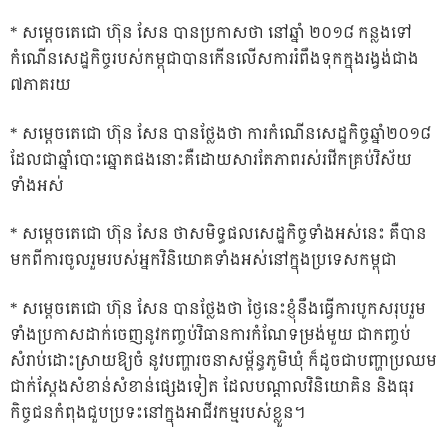
* សម្ដេចតេជោ ហ៊ុន សែន បានប្រកាសថា នៅឆ្នាំ ២០១៨ កន្លងទៅ
កំណើនសេដ្ឋកិច្ចរបស់កម្ពុជាបានកើនលើសការរំពឹងទុកក្នុងរង្វង់ជាង
៧ភាគរយ
* សម្ដេចតេជោ ហ៊ុន សែន បានថ្លែងថា ការកំណើនសេដ្ឋកិច្ចឆ្នាំ២០១៨
ដែលជាឆ្នាំបោះឆ្នោតផងនោះគឺដោយសារតែភាពរស់រវើកគ្រប់វិស័យ
ទាំងអស់
* សម្ដេចតេជោ ហ៊ុន សែន ថាសមិទ្ធផលសេដ្ឋកិច្ចទាំងអស់នេះ គឺបាន
មកពីការចូលរួមរបស់អ្នកវិនិយោគទាំងអស់នៅក្នុងប្រទេសកម្ពុជា
* សម្តេចតេជោ ហ៊ុន សែន បានថ្លែងថា ថ្ងៃនេះខ្ញុំនឹងធ្វើការបូកសរុបរួម
ទាំងប្រកាសដាក់ចេញនូវកញ្ចប់វិធានការកំណែទម្រង់មួយ ជាកញ្ចប់
សំរាប់ដោះស្រាយឱ្យចំ នូវបញ្ហារចនាសម្ព័ន្ធភូមិឃុំ ក៏ដូចជាបញ្ហាប្រឈម
ជាក់ស្ដែងសំខាន់សំខាន់ផ្សេងទៀត ដែលបណ្ដាលវិនិយោគិន និងធុរ
កិច្ចជនកំពុងជួបប្រទះនៅក្នុងអាជីវកម្មរបស់ខ្លួន។