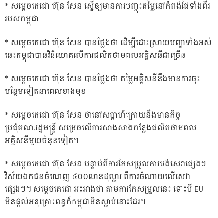
* សម្ដេចតេជោ ហ៊ុន សែន ស្នើឲ្យមានការបញ្ចុះតម្លៃនៅកំពង់ផែទាំងពីរ
របស់កម្ពុជា
* សម្ដេចតេជោ ហ៊ុន សែន បានថ្លែងថា ដើម្បីដោះស្រាយបញ្ហាទាំងអស់
នេះកម្ពុជាបានវិនិយោគលើការផលិតថាមពលអគ្គិសនីជាច្រើន
* សម្តេចតេជោ ហ៊ុន សែន បានថ្លែងថា តម្លៃអគ្គិសនីនឹងមានការចុះ
បន្ថែមទៀតនាពេលខាងមុខ
* សម្តេចតេជោ ហ៊ុន សែន ថានៅសប្តាហ៍ក្រោយនឹងមានកិច្ច
ប្រជុំគណ:រដ្ឋមន្ត្រី សម្រេចលើការសាងសាងកន្លែងផលិតថាមពល
អគ្គិសនីមួយចំនួនទៀត។
* សម្តេចតេជោ ហ៊ុន សែន បន្ទាប់ពីការកែសម្រួលការបង់សេវាផ្សេងៗ
វិស័យឯកជនចំណេញ ៤០០លានដុល្លារ ពីការចំណាយលើសេវា
ផ្សេងៗ។ សម្តេចតេជោ អះអាងថា តាមការកែសម្រួលនេះ ទោះបី EU
មិនផ្តល់អនុគ្រោះពន្ធក៏កម្ពុជាមិនស្លាប់នោះដែរ។