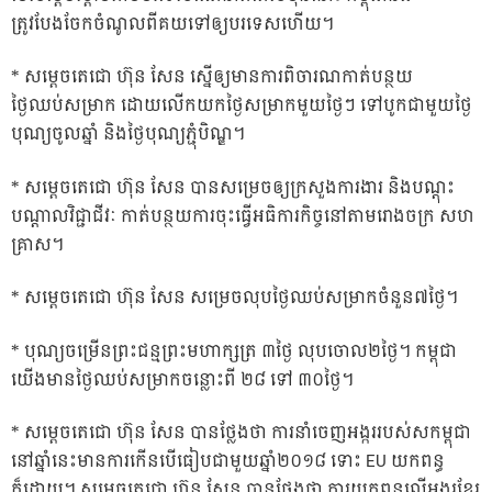
ត្រូវបែងចែកចំណូលពីគយទៅឲ្យបរទេសហើយ។
* សម្តេចតេជោ ហ៊ុន សែន ស្នើឲ្យមានការពិចារណកាត់បន្ថយ
ថ្ងៃឈប់សម្រាក ដោយលើកយកថ្ងៃសម្រាកមួយថ្ងៃៗ ទៅបូកជាមួយថ្ងៃ
បុណ្យចូលឆ្នាំ និងថ្ងៃបុណ្យភ្ជុំបិណ្ឌ។
* សម្តេចតេជោ ហ៊ុន សែន បានសម្រេចឲ្យក្រសួងការងារ និងបណ្តុះ
បណ្តាលវិជ្ជាជីវៈ កាត់បន្ថយការចុះធ្វើអធិការកិច្ចនៅតាមរោងចក្រ សហ
គ្រាស។
* សម្តេចតេជោ ហ៊ុន សែន សម្រេចលុបថ្ងៃឈប់សម្រាកចំនួន៧ថ្ងៃ។
* បុណ្យចម្រើនព្រះជន្មព្រះមហាក្សត្រ ៣ថ្ងៃ លុបចោល២ថ្ងៃ។ កម្ពុជា
យើងមានថ្ងៃឈប់សម្រាកចន្លោះពី ២៨ ទៅ ៣០ថ្ងៃ។
* សម្តេចតេជោ ហ៊ុន សែន បានថ្លែងថា ការនាំចេញអង្កររបស់សកម្ពុជា
នៅឆ្នាំនេះមានការកើនបើធៀបជាមួយឆ្នាំ២០១៨ ទោះ EU យកពន្ធ
ក៏ដោយ។ សម្តេចតេជោ ហ៊ុន សែន បានថ្លែងថា ការយកពន្ធលើអង្ករខ្មែរ