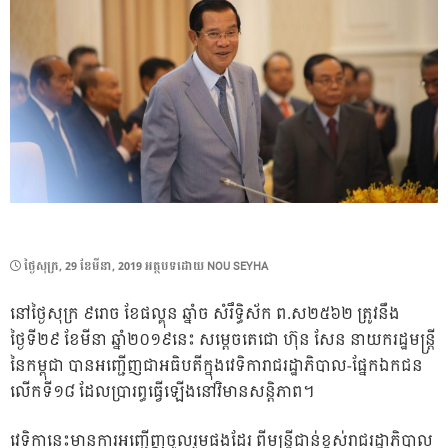
POSTED
ថ្ងៃ​សុក្រ, 29 ខែ​មីនា, 2019
អត្ថបទដោយ
NOU SEYHA
ON
នៅថ្ងៃសុក្រ ៩រោច ខែផល្គុន ឆ្នាំច សំរឹទ្ធិស័ក ព.ស២៥៦២ ត្រូវនឹង
ថ្ងៃទី២៩ ខែមីនា ឆ្នាំ២០១៩នេះ សម្តេចតេជោ ហ៊ុន សែន នាយករដ្ឋមន្ត្រី
នៃកម្ពុជា បានអញ្ជើញជាអធិបតីក្នុងវេទិការាជរដ្ឋាភិបាល-ផ្នែកឯកជន
លើកទី១៨ ដែលប្រារព្ធធ្វើឡើងនៅវិមានសន្តិភាព។
វេទិកានេះមានការអញ្ជើញចូលរួមផងដែរ ពីមន្រ្តីជាន់ខ្ពស់រាជរដ្ឋាភិបាល