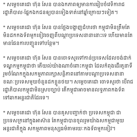
* សម្តេចតេជោ ហ៊ុន សែន បានឯកភាពឲ្យមានការរៀបចំវេទិការាជ
រដ្ឋាភិបាល-ផ្នែកឯកជនឲ្យបានទៀងទាត់នៅឆ្នាំក្រោយៗទៀត។
* សម្តេចតេជោ ហ៊ុន សែន បានថ្លែងបង្ហាញជំហរថា កម្ពុជាមិនត្រឹមតែ
មិនដកកងទ័ពមួកខៀវចេញពីបណ្តាប្រទេសនានានោះទេ ហើយមានតែ
មានផែនការបញ្ជូនទៅបន្ថែម។
* សម្តេចតេជោ ហ៊ុន សែន បានចោទសួរទៅកាន់ប្រទេសដែលចង់ដាក់
ទណ្ឌកម្មកម្ពុជាថា តើយល់យ៉ាងណាចំពោះកម្ពុជា ដែលកំពុងដើរតួនាទី
រួមចំណែកក្នុងសកម្មភាពរក្សាសន្តិភាពនៅតាមបណ្តាប្រទេសនានា
ខណៈប្រទេសមួយចំនួនដកខ្លួនថយ។ សម្តេចតេជោ ចោទសួរថា បើរាជ
រដ្ឋាភិបាលកម្ពុជាមិនស្របច្បាប់ តើកម្ពុជាអាចមានលទ្ធភាពកងទ័ព
ទៅឆាកអន្តរជាតិដែរទេ។
* សម្តេចតេជោ ហ៊ុន សែន បានគូសបញ្ជាក់ថា ប្រទេសកម្ពុជា ជា
ប្រទេសក្រនៅក្នុងអាស៊ាន តែកម្ពុជាបានចូលរួមយ៉ាងសកម្មជាមួយ
អន្តរជាតិក្នុង សកម្មភាពមនុស្សធម៌តាមរយៈកងទ័ពមួកខៀវ។