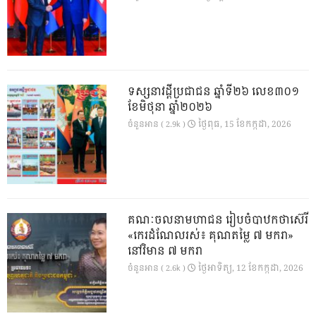
ទស្សនាវដ្ដីប្រជាជន ឆ្នាំទី២៦ លេខ៣០១
ខែមិថុនា ឆ្នាំ២០២៦
ថ្ងៃ​ពុធ, 15 ខែ​កក្កដា, 2026
ចំនួនអាន ( 2.9k )
គណៈចលនាមហាជន រៀបចំបាឋកថាស៊េរី
«កេរដំណែលរស់៖ គុណតម្លៃ ៧ មករា»
នៅវិមាន ៧ មករា
ថ្ងៃ​អាទិត្យ, 12 ខែ​កក្កដា, 2026
ចំនួនអាន ( 2.6k )