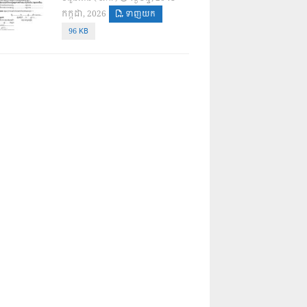
កក្កដា, 2026
ទាញយក
96 KB