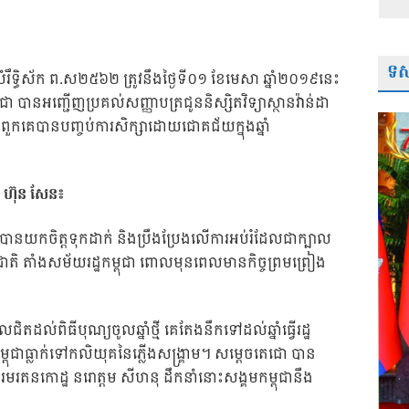
ទស្
 សំរឹទ្ធិស័ក ព.ស២៥៦២ ត្រូវនឹងថ្ងៃទី០១ ខែមេសា ឆ្នាំ២០១៩នេះ
ជា បានអញ្ជើញប្រគល់សញ្ញាបត្រជូននិស្សិតវិទ្យាស្ថានវ៉ាន់ដា
ីពួកគេបានបញ្ចប់ការសិក្សាដោយជោគជ័យក្នុងឆ្នាំ
 ហ៊ុន សែន៖
ាបានយកចិត្តទុកដាក់ និងប្រឹងប្រែងលើការអប់រំដែលជាក្បាល
៍ជាតិ តាំងសម័យរដ្ឋកម្ពុជា ពោលមុនពេលមានកិច្ចព្រមព្រៀង
ដល់ពិធីបុណ្យចូលឆ្នាំថ្មី គេតែងនឹកទៅដល់ឆ្នាំធ្វើរដ្ឋ
ពុជាធ្លាក់ទៅកលិយុគនៃភ្លើងសង្គ្រាម។ សម្តេចតេជោ បាន
ះបរមរតនកោដ្ឋ នរោត្តម សីហនុ ដឹកនាំនោះសង្គមកម្ពុជានឹង