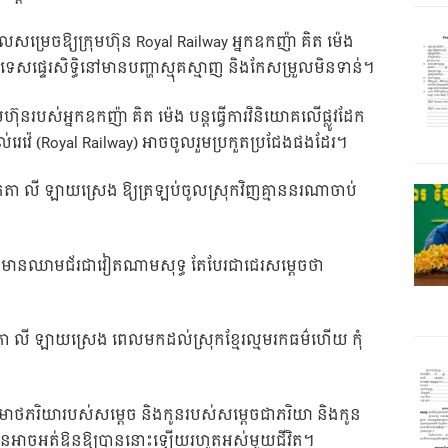
សម្រេចឱ្យក្រុមហ៊ុន Royal Railway អ្នកឧកញ៉ា គិត ម៉េង
ទេសផ្ទេរសិទ្ធិនៅមានបញ្ហាស្មុគស្មាញ និងកែសម្រួលមិនទាន់។
ហ៊ុនរបស់អ្នកឧកញ៉ា គិត ម៉េង បន្តធ្វើការវិនិយោគលើផ្លូវដែក
៉ាល់រេវ៉េ (Royal Railway) អាចចូលរួមប្រកួតប្រជែងផងដែរ។
តា លី ឡាយស្រេង ឱ្យត្រឡប់ចូលស្រុកវិញគ្មាននរណាចាប់
ខ្លះមានឈាមជ័រជាវៀតណាមសុទ្ធ តែបែរជាជេរសម្តេចថា
កតា លី ឡាយស្រេង ពេលមកដល់ស្រុកខ្មែរល្មមរកធម៌ហើយ កុំ
រមាថភរិយារបស់សម្តេច និងកូនរបស់សម្តេចជាភរិយា និងកូន
មិនអាចអត់ឱនឱ្យបាននោះឡើយរហូតអស់មួយជីវិត។