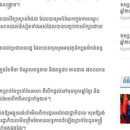
ទស្ស
ងសង្គ្រាម។
ឆ្នា
ល់វិទ្យាស្ថានវ៉ាន់ដា ដែលបានរួមចំណែកក្នុងការបណ្តុះ
ចំនួនអា
សាទរដល់និស្សិតទាំងអស់ដែលបានបញ្ចប់ការសិក្សាដោយ
ទស្ស
ឆ្នា
ល់ប្រជាពលរដ្ឋ ដែលបានចូលរួមអនុវត្តន៍វប្បធម៌បង់ពន្ធ
ចំនួនអ
ៅក្នុងខែមីនា ចំណូលពន្ធគយ និងពន្ធដារ មានជាង ៧០០លាន
ព័
្រាក់ខែប្រចាំខែមេសា គឺបើកផ្តល់នៅមុនចូលឆ្នាំខ្មែរ និង
 មិនមែនបើកពីរសប្តាហ៍ម្តងទេ។
ឆាំងឱ្យអង្គុយរង់ចាំមើលពីការដួលរលំរាជរដ្ឋាភិបាល សូមឱ្យរង់
្ឋាភិបាលមិនត្រឹមតែមានលទ្ធភាពដំឡើងប្រាក់ខែជូនមន្ត្រី
ហ៍ម្តងផងដែរ។