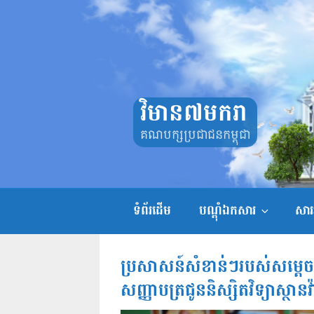
Skip
to
content
វិមាន៧មករា
គណបក្សប្រជាជនកម្ពុជា
ទំព័រដើម
បណ្តុំឯកសារ
សាររ
ប្រសាសន៍សំខាន់ៗរបស់សម្តេច
សញ្ញាបត្រជូននិស្សិតវិទ្យាស្ថាន