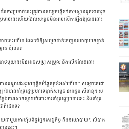
លីបនៃការប្រមាថនេះត្រូវបានសម្តេចផ្ញើទៅតាមស្ថានទូតនានារួច
ារប្រមាថនេះហើយដែលសម្តេចមិនអាចលើកឡើងឱ្យបាននោះ
រប្រមាថនេះហើយ ដែលនាំឱ្យសម្តេចដាក់ចេញនយោបាយកម្ចាត់
្ចាត់ ប៉ុលពត
ប្រមាថមួយនេះមិនអាចសម្រុះសម្រួល និងលើកលែងនោះ
ជាបានទទួលរងនូវអយុត្តិធម៌ឆ្អែតឆ្អន់អស់ហើយ។ សម្តេចតេជោ
យ្យ តែបានគាំទ្ររដ្ឋប្រហារទម្លាក់សម្តេច នរោត្តម សីហនុ។ ស
ងការសោកស្តាយចំពោះការគាំទ្ររដ្ឋប្រហារនេះ និងគាំទ្រ
ាតិដែរទេ?
់ហើយជាមួយការហ៊ុមព័ទ្ធផ្នែកសេដ្ឋកិច្ច និងនយោបាយ។ លំបាក
ប្បន្ននេះ។