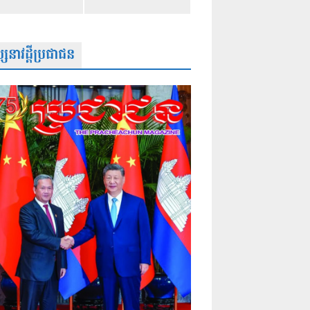
សនាវដ្តីប្រជាជន