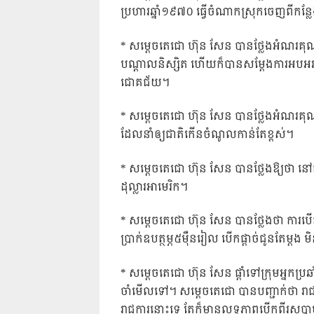
ប្រហារឆ្នាំ១៩៧០ ធ្វើចំណាកស្រុកចេញពីកន្លែ
* សម្តេចតេជោ ហ៊ុន សែន បានថ្លែងអំណរគុណដ
បណ្តាលនិស្សិត ហើយក៏បានសម្តែងការអបអរ
ជោគជ័យ។
* សម្តេចតេជោ ហ៊ុន សែន បានថ្លែងអំណរគុណដ
ដែលនាំឲ្យជាតិកើនចំណូលកាន់តែខ្ពស់។
* សម្តេចតេជោ ហ៊ុន សែន បានថ្លែងឱ្យថា ន
ដុល្លារអាមេរិក។
* សម្តេចតេជោ ហ៊ុន សែន បានថ្លែងថា ការបើកប
ប្រាក់ឧបត្ថម្ភ៥ម៉ឺនរៀល បើកផ្តាច់ជូនតែម្តង
* សម្តេចតេជោ ហ៊ុន សែន ផ្តាំទៅក្រុមអ្នកប្រ
ចាំមើលទៅ។ សម្តេចតេជោ បានបញ្ជាក់ថា រាជរដ
រាជការនោះទេ តែក៏មានលទ្ធភាពបើកពីរសប្តា