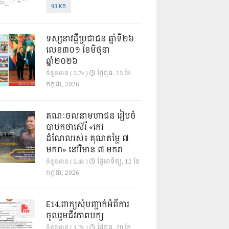
93 KB
ទស្សនាវដ្ដីប្រជាជន ឆ្នាំទី២៦
លេខ៣០១ ខែមិថុនា
ឆ្នាំ២០២៦
ថ្ងៃ​ពុធ, 15 ខែ​
ចំនួនអាន ( 2.7k )
កក្កដា, 2026
គណៈចលនាមហាជន រៀបចំ
បាឋកថាស៊េរី «កេរ
ដំណែលរស់៖ គុណតម្លៃ ៧
មករា» នៅវិមាន ៧ មករា
ថ្ងៃ​អាទិត្យ, 12 ខែ​
ចំនួនអាន ( 2.4k )
កក្កដា, 2026
E14.ពាក្យសុំបញ្ជាក់អំពីការ
ចូលរួមជីវភាពបក្ស
ថ្ងៃ​ចន្ទ, 20 ខែ​
ចំនួនអាន ( 1.7k )