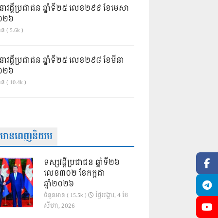
នាវដ្ដីប្រជាជន ឆ្នាំទី២៥ លេខ២៩៩ ខែមេសា
ំ២០២៦
ន ( 5.6k )
នាវដ្ដីប្រជាជន ឆ្នាំទី២៥ លេខ២៩៨ ខែមីនា
ំ២០២៦
ាន ( 10.4k )
ត៌មានពេញនិយម
ទស្សវដ្តីប្រជាជន ឆ្នាំទី២៦
លេខ៣០២ ខែកក្កដា
ឆ្នាំ២០២៦
ថ្ងៃ​អង្គារ, 4 ខែ​
ចំនួនអាន ( 15.5k )
សីហា, 2026