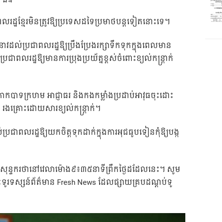
លរដ្ឋខ្មែរមិនត្រូវឱ្យប្រទេសដទៃប្រមាថបន្តទៀតនោះទេ។
នាវដល់ប្រជាពលរដ្ឋឱ្យប្រឹងប្រែងរក្សាទឹកទុកក្នុងពេលមាន
រជាពលរដ្ឋឱ្យមានការប្រុងប្រយ័ត្នខ្ពស់ចំពោះខ្យល់កន្ត្រាក់
កបាទក្រហម អាជ្ញាធរ និងកងកម្លាំងប្រដាប់អាវុធចុះដោះ
រងគ្រោះដោយសារខ្យល់កន្ត្រាក់។
រជាពលរដ្ឋឱ្យយកចិត្តទុកដាក់ក្នុងការអុជធូបទៀនកុំឱ្យបង្ក
ែងសុន្ទករថានៅវេលាម៉ោង៩៖៣៥នាទីព្រឹកថ្ងៃដដែលនេះ។ សូម
ូរទស្សន៍ព័ត៌មាន Fresh News ដែលផ្សាយគ្របដណ្តប់ទូ