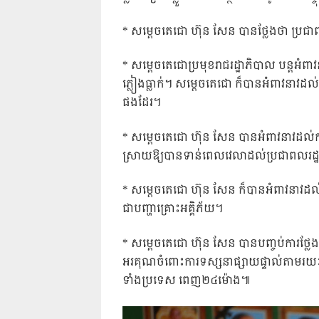
* សម្តេចតេជោ ហ៊ុន សែន បានថ្លែងថា ប្រជាព
* សម្តេចតេជោប្រមុខរាជរដ្ឋាភិបាល បន្តអំពាវ
ភ្លៀងធ្លាក់។ សម្តេចតេជោ ក៏បានអំពាវនាវដល់ប្
ផងដែរ។
* សម្តេចតេជោ ហ៊ុន សែន បានអំពាវនាវដល់កា
ស្រាយឱ្យបានទាន់ពេលវេលាដល់ប្រជាពលរដ្ឋ 
* សម្តេចតេជោ ហ៊ុន សែន ក៏បានអំពាវនាវដល់ប្
ជាបញ្ហាគ្រោះអគ្គិភ័យ។
* សម្តេចតេជោ ហ៊ុន សែន បានបញ្ចប់ការថ្ល
អរគុណចំពោះការទស្សនាផ្សាយផ្ទាល់តាមរយៈទ
ទាំងប្រទេស ពេញ២៤ម៉ោង៕