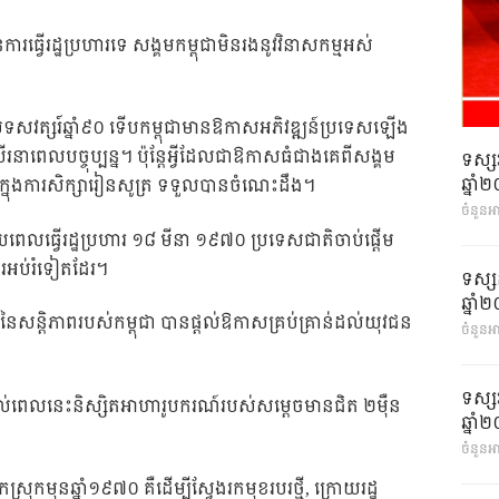
ារធ្វើរដ្ឋប្រហារទេ សង្គមកម្ពុជាមិនរងនូវវិនាសកម្មអស់
ទសវត្សរ៍ឆ្នាំ៩០ ទើបកម្ពុជាមានឱកាសអភិវឌ្ឍន៍ប្រទេសឡើង
រនាពេលបច្ចុប្បន្ន។ ប៉ុន្តែអ្វីដែលជាឱកាសធំជាងគេពីសង្គម
ទស្ស
ឆ្នា
ាក្នុងការសិក្សារៀនសូត្រ ទទួលបានចំណេះដឹង។
ចំនួនអ
ពេលធ្វើរដ្ឋប្រហារ ១៨ មីនា ១៩៧០ ប្រទេសជាតិចាប់ផ្តើម
អប់រំទៀតដែរ។
ទស្ស
ឆ្នា
ំនៃសន្តិភាពរបស់កម្ពុជា បានផ្តល់ឱកាសគ្រប់គ្រាន់ដល់យុវជន
ចំនួនអា
ទស្ស
ល់ពេលនេះនិស្សិតអាហារូបករណ៍របស់សម្តេចមានជិត ២ម៉ឺន
ឆ្នា
ចំនួនអា
ុកមុនឆ្នាំ១៩៧០ គឺដើម្បីស្វែងរកមុខរបរថ្មី, ក្រោយរដ្ឋ