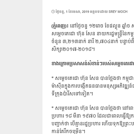
POSTED
ថ្ងៃ​ចន្ទ, 1 ខែ​មេសា, 2019
អត្ថបទដោយ
SREY MOCH
ON
(ភ្នំពេញ)៖
នៅថ្ងៃចន្ទ ១២រោច ខែផល្គុន ឆ្នាំច
សម្តេចតេជោ ហ៊ុន សែន នាយករដ្ឋមន្ត្រីនៃកម្ពុ
ចំនួន ៣,២១៣នាក់ នារី ២,៧០៤នាក់ បន្ទាប់ព
សិក្សា២០១៧-២០១៨។
ខាងក្រោមប្រសាសន៍សំខាន់ៗរបស់សម្តេចតេជោ
* សម្តេចតេជោ ហ៊ុន សែន បានថ្លែងថា កម្ពុជ
ម៉ាស៊ីនក្នុងការបង្កើតធនធានមនុស្សអភិវឌ្ឍន
ទីក្រុងប៉ារីសទៅទៀត។
* សម្តេចតេជោ ហ៊ុន សែន បានថ្លែងថា នៅពេលជិត
ប្រហារ ១៨ មីនា ១៩៧០ ដែលជាពេលធ្វើឱ្យកម្
បញ្ជាក់ថា បើគ្មានរដ្ឋប្រហារ ហើយទុកឱ្យព្រ
កាន់តែរីកចម្រើន។