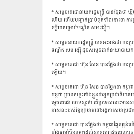
* សម្តេចតេជោនាយករដ្ឋមន្ត្រី បានថ្លែងថា ឃ្
ហើយ ហើយបញ្ជាក់ប្រាប់ទូតទាំងនោះថា ក
ឡើយសម្រាប់ទណ្ឌិត សម រង្ស៉ី។
* សម្តេចនាយករដ្ឋមន្ត្រី បានអះអាងថា កា
ទណ្ឌិត សម រង្ស៉ី ដូចសម្តេចដាក់នយោបាយកម
* សម្តេចតេជោ ហ៊ុន សែន បានថ្លែងថា ការ
ឡើយ។
* សម្តេចតេជោ ហ៊ុន សែន បានថ្លែងថា កម្ពុ
បន្តថា ប្រទេសខ្លះតាំងខ្លួនជាអ្នកប្រជាធិបតេ
ម្តេចតេជោ ចោទសួរថា តើប្រទេសនោះមានសម្តែ
អាសនៈរបស់ខ្មែរក្រហមនៅអង្គការសហប្រជាជ
* សម្តេចតេជោ បានថ្លែងថា កម្ពុជាឆ្អែតឆ្អន
ខ្លាំងទម្រាំរើខ្លួនមកដល់ស្ថានភាពដូចពេលបច្ចុ