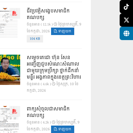
ជីវប្រវត្តិសង្ខេបសមាជិក
គណបក្ស
ថ្ងៃ​ព្រហស្បតិ៍, 9
ចំនួនអាន ( 12.1k )
ខែ​កក្កដា, 2026
ទាញយក
104 KB
សម្តេចតេជោ ហ៊ុន សែន
អញ្ជើញជួបសំណេះសំណាល
ជាមួយក្រុមប្រឹក្សា ថ្នាក់ដឹកនាំ
មន្ទីរ អង្គភាពក្នុងខេត្តព្រះវិហារ
ថ្ងៃ​សុក្រ, 10 ខែ​
ចំនួនអាន ( 4.6k )
កក្កដា, 2026
ពាក្យសុំចូលជាសមាជិក
គណបក្ស
ថ្ងៃ​ព្រហស្បតិ៍, 9
ចំនួនអាន ( 4.2k )
ខែ​កក្កដា, 2026
ទាញយក