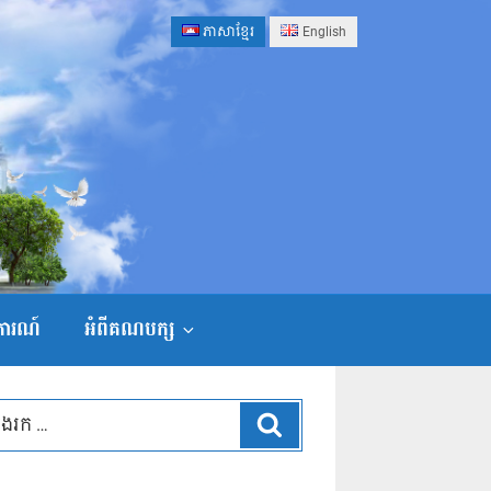
ភាសាខ្មែរ
English
ងការណ៍
អំពីគណបក្ស
ស្វែងរក