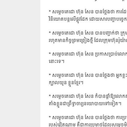
* សម្តេចតេជោ ហ៊ុន សែន បានថ្លែងថា ការដែល
វិនិយោគបន្តលើផ្លូវដែក ដោយសារបញ្ហាបច្ចេក
* សម្តេចតេជោ ហ៊ុន សែន បានបញ្ជាក់ថា ក្រុម
រហូតមានកិច្ចព្រមព្រៀងថ្មី ដែលក្រុមហ៊ុនរ៉ូយ
* សម្តេចតេជោ ហ៊ុន សែន ប្រកាសប្រាប់លោក
នោះទេ។
* សម្តេចតេជោ ហ៊ុន សែន បានថ្លែងថា អ្នក
ក្បាលយួន ខ្លួនខ្មែរ។
* សម្តេចតេជោ ហ៊ុន សែន ក៏បានផ្តាំឱ្យលោ
តាំងខ្លួនជាព្រឹទ្ធាចារ្យនយោបាយទៅទៀត។
* សម្តេចតេជោ ហ៊ុន សែន បានថ្លែងថា ការប្
របស់វៀតណាម គឺជាការប្រមាថដែលសម្តេច