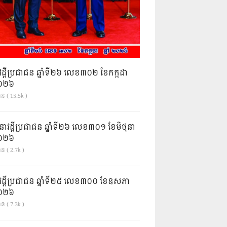
វដ្តីប្រជាជន ឆ្នាំទី២៦ លេខ៣០២ ខែកក្កដា
ំ២០២៦
ាន ( 15.5k )
នាវដ្ដីប្រជាជន ឆ្នាំទី២៦ លេខ៣០១ ខែមិថុនា
ំ២០២៦
ន ( 2.7k )
វដ្តីប្រជាជន ឆ្នាំទី២៥ លេខ៣០០ ខែឧសភា
ំ២០២៦
ន ( 7.3k )