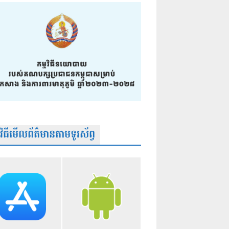
មវិធីមើលព័ត៌មានតាមទូរស័ព្វ