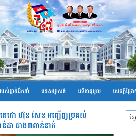
បស់ថ្នាក់ដឹកនាំ
បទសម្ភាសន៍
វេទិកាតុមូល
សេចក្ដីថ្លែ
តេជោ ហ៊ុន សែន អញ្ជើញប្រគល់
វ៉ាន់ដា ជាង៣ពាន់នាក់