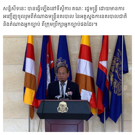
សន្និសីទនេះ បានធ្វើឡើងនៅទីស្ដីការ គណៈ រដ្ឋមន្រ្ដី ដោយមានការ
អញ្ជើញចូលរួមពីតំណាងមន្រ្ដីនគរបាល នៃអគ្គស្នងការនគរបាលជាតិ
និងតំណាងអ្នកច្បាប់ ពីក្រុមប្រឹក្សាអ្នកច្បាប់ផងដែរ៕