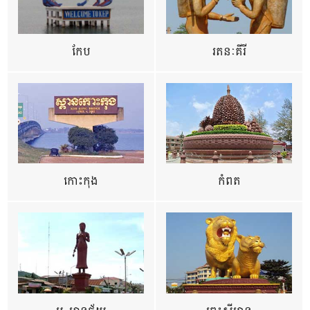
កែប
រតនៈគីរី
កោះកុង
កំពត