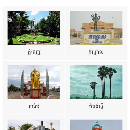
ភ្នំពេញ
កណ្តាល
តាកែវ
កំពង់ស្ពឺ