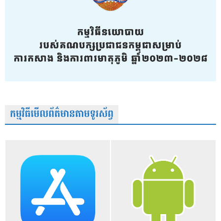
កម្មវិធីមើលព័ត៌មានតាមទូរស័ព្វ