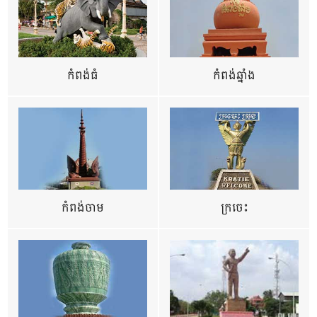
កំពង់ធំ
កំពង់ឆ្នាំង
កំពង់ចាម
ក្រចេះ