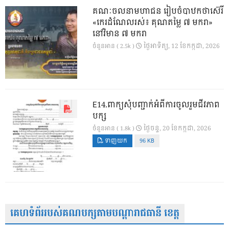
គណៈចលនាមហាជន រៀបចំបាឋកថាស៊េរី
«កេរដំណែលរស់៖ គុណតម្លៃ ៧ មករា»
នៅវិមាន ៧ មករា
ថ្ងៃ​អាទិត្យ, 12 ខែ​កក្កដា, 2026
ចំនួនអាន ( 2.5k )
E14.ពាក្យសុំបញ្ជាក់អំពីការចូលរួមជីវភាព
បក្ស
ថ្ងៃ​ចន្ទ, 20 ខែ​កក្កដា, 2026
ចំនួនអាន ( 1.8k )
ទាញយក
96 KB
គេហទំព័ររបស់គណបក្សតាមបណ្តារាជធានី ខេត្ត