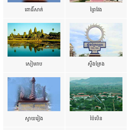
ពោធិ៍សាត់
ព្រៃវែង
សៀមរាប
ស្ទឹងត្រែង
ស្វាយរៀង
ប៉ៃលិន