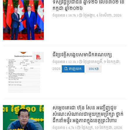
ទស្សវដ្តីប្រជាជន ឆ្នាំទី២៦ លេខ៣០២ ខែ
កក្កដា ឆ្នាំ២០២៦
ថ្ងៃ​អង្គារ, 4 ខែ​សីហា, 2026
ចំនួនអាន ( 18.7k )
ជីវប្រវត្តិសង្ខេបសមាជិកគណបក្ស
ថ្ងៃ​ព្រហស្បតិ៍, 9 ខែ​កក្កដា,
ចំនួនអាន ( 12.1k )
2026
ទាញយក
104 KB
សម្តេចតេជោ ហ៊ុន សែន អញ្ជើញជួប
សំណេះសំណាលជាមួយក្រុមប្រឹក្សា ថ្នាក់
ដឹកនាំមន្ទីរ អង្គភាពក្នុងខេត្តព្រះវិហារ
ថ្ងៃ​សុក្រ, 10 ខែ​កក្កដា, 2026
ចំនួនអាន ( 4.7k )