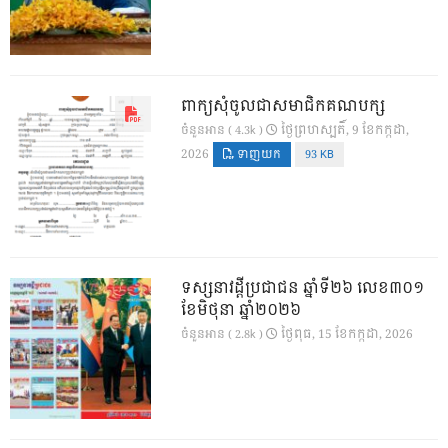
ពាក្យសុំចូលជាសមាជិកគណបក្ស
ថ្ងៃ​ព្រហស្បតិ៍, 9 ខែ​កក្កដា,
ចំនួនអាន ( 4.3k )
2026
ទាញយក
93 KB
ទស្សនាវដ្ដីប្រជាជន ឆ្នាំទី២៦ លេខ៣០១
ខែមិថុនា ឆ្នាំ២០២៦
ថ្ងៃ​ពុធ, 15 ខែ​កក្កដា, 2026
ចំនួនអាន ( 2.8k )