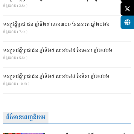
ចំនួនអាន ( 2.8k )
ទស្សវដ្តីប្រជាជន ឆ្នាំទី២៥ លេខ៣០០ ខែឧសភា ឆ្នាំ២០២៦
ចំនួនអាន ( 7.4k )
ទស្សនាវដ្ដីប្រជាជន ឆ្នាំទី២៥ លេខ២៩៩ ខែមេសា ឆ្នាំ២០២៦
ចំនួនអាន ( 5.6k )
ទស្សនាវដ្ដីប្រជាជន ឆ្នាំទី២៥ លេខ២៩៨ ខែមីនា ឆ្នាំ២០២៦
ចំនួនអាន ( 10.4k )
ព័ត៌មានពេញនិយម