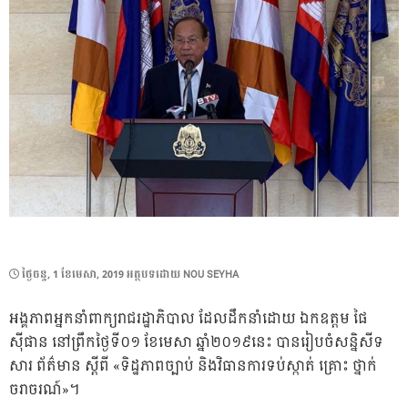
POSTED
ថ្ងៃ​ចន្ទ, 1 ខែ​មេសា, 2019
អត្ថបទដោយ
NOU SEYHA
ON
អង្គភាពអ្នកនាំពាក្យរាជរដ្ឋាភិបាល ដែលដឹកនាំដោយ ឯកឧត្តម ផៃ
ស៊ីផាន នៅព្រឹកថ្ងៃទី០១ ខែមេសា ឆ្នាំ២០១៩នេះ បានរៀបចំសន្និសីទ
សារ ព័ត៌មាន ស្ដីពី «ទិដ្ឋភាពច្បាប់ និងវិធានការទប់ស្កាត់ គ្រោះ ថ្នាក់
ចរាចរណ៍»។