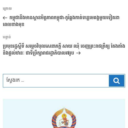
ការ​
អត្ថបទ
ក្រោយ
នាំទិស​
មុន
កម្ពុជា​នឹង​មាន​ស្ពាន​មិត្តភាព​កម្ពុជា​-កូ​រ៉​ឆ្លងកាត់​ទន្លេមេគង្គ​មួយទៀត​នា​
ប្រកាស
ពេល​ខាងមុខ
អត្ថបទ
បន្ទាប់
បន្ទាប់
ប្រមុខរដ្ឋស្ដីទី សម្ដេចវិបុលសេនាភក្ដី សាយ ឈុំ ចេញព្រះរាជក្រឹត្យ តែងតាំង
និងផ្ដល់ឋានៈ ជាទីប្រឹក្សារាជរដ្ឋាភិបាល៧រូប
ស្វែ