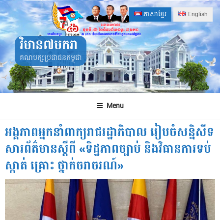
Skip
ភាសាខ្មែរ
English
to
content
វិមាន៧មករា
គណបក្សប្រជាជនកម្ពុជា
Menu
អង្គភាពអ្នកនាំពាក្យរាជរដ្ឋាភិបាល រៀបចំសន្និសីទ
សារព័ត៌មានស្តីពី «ទិដ្ឋភាពច្បាប់ និងវិធានការទប់
ស្កាត់ គ្រោះ ថ្នាក់ចរាចរណ៍»