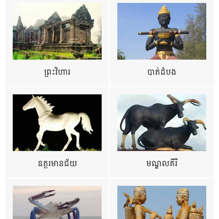
ព្រះវិហារ
បាត់ដំបង
ឧត្ដរមានជ័យ
មណ្ឌលគីរី