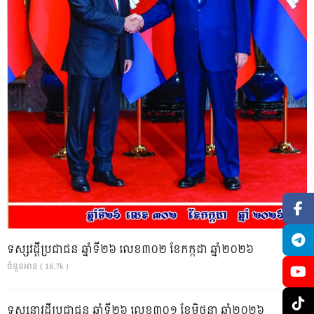
ទស្សវដ្តីប្រជាជន ឆ្នាំទី២៦ លេខ៣០២ ខែកក្កដា ឆ្នាំ២០២៦
ចំនួនអាន ( 18.7k )
ទស្សនាវដ្ដីប្រជាជន ឆ្នាំទី២៦ លេខ៣០១ ខែមិថុនា ឆ្នាំ២០២៦