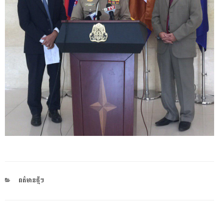
CATEGORIES
ពត៌មានថ្មីៗ