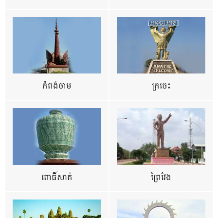
កំពង់ចាម
ក្រចេះ
ពោធិ៍សាត់
ព្រៃវែង