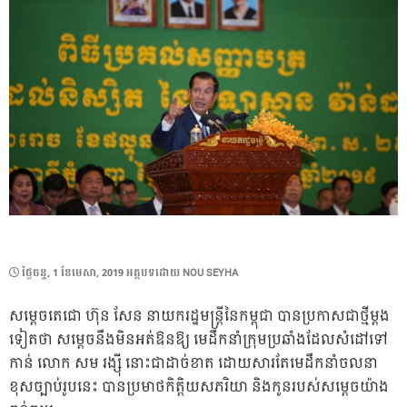
POSTED
ថ្ងៃ​ចន្ទ, 1 ខែ​មេសា, 2019
អត្ថបទដោយ
NOU SEYHA
ON
សម្តេចតេជោ ហ៊ុន សែន នាយករដ្ឋមន្រ្តីនៃកម្ពុជា បានប្រកាសជាថ្មីម្តង
ទៀតថា សម្តេចនឹងមិនអត់ឱនឱ្យ មេដឹកនាំក្រុមប្រឆាំងដែលសំដៅទៅ
កាន់ លោក សម រង្ស៉ី នោះជាដាច់ខាត ដោយសារតែមេដឹកនាំចលនា
ខុសច្បាប់រូបនេះ បានប្រមាថកិត្តិយសភរិយា និងកូនរបស់សម្តេចយ៉ាង