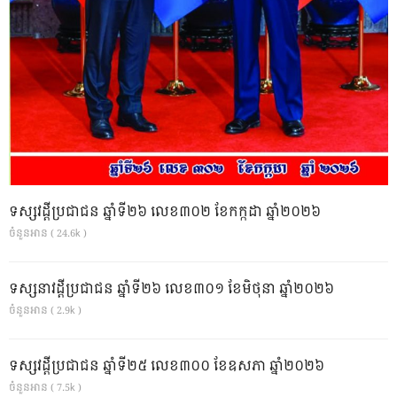
ទស្សវដ្តីប្រជាជន ឆ្នាំទី២៦ លេខ៣០២ ខែកក្កដា ឆ្នាំ២០២៦
ចំនួនអាន ( 24.6k )
ទស្សនាវដ្ដីប្រជាជន ឆ្នាំទី២៦ លេខ៣០១ ខែមិថុនា ឆ្នាំ២០២៦
ចំនួនអាន ( 2.9k )
ទស្សវដ្តីប្រជាជន ឆ្នាំទី២៥ លេខ៣០០ ខែឧសភា ឆ្នាំ២០២៦
ចំនួនអាន ( 7.5k )