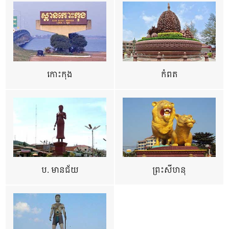
កោះកុង
កំពត
ប. មានជ័យ
ព្រះសីហនុ