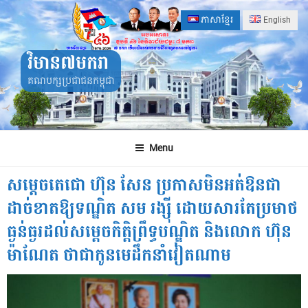
Skip
ភាសាខ្មែរ
English
to
content
វិមាន៧មករា
គណបក្សប្រជាជនកម្ពុជា
Menu
សម្តេចតេជោ ហ៊ុន សែន ប្រកាសមិនអត់ឱនជា
ដាច់ខាតឱ្យទណ្ឌិត សម រង្ស៉ី ដោយសារតែប្រមាថ
ធ្ងន់ធ្ងរដល់សម្តេចកិត្តិព្រឹទ្ធបណ្ឌិត និងលោក ហ៊ុន
ម៉ាណែត ថាជាកូនមេដឹកនាំវៀតណាម