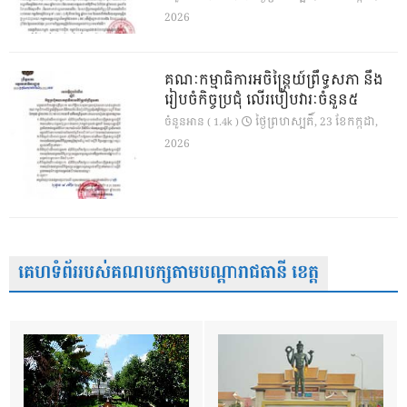
2026
គណៈកម្មាធិការអចិន្ត្រៃយ៍ព្រឹទ្ធសភា នឹង
រៀបចំកិច្ចប្រជុំ លើរបៀបវារៈចំនួន៥
ថ្ងៃ​ព្រហស្បតិ៍, 23 ខែ​កក្កដា,
ចំនួនអាន ( 1.4k )
2026
គេហទំព័ររបស់គណបក្សតាមបណ្តារាជធានី ខេត្ត