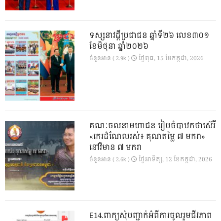
ទស្សនាវដ្ដីប្រជាជន ឆ្នាំទី២៦ លេខ៣០១
ខែមិថុនា ឆ្នាំ២០២៦
ថ្ងៃ​ពុធ, 15 ខែ​កក្កដា, 2026
ចំនួនអាន ( 2.9k )
គណៈចលនាមហាជន រៀបចំបាឋកថាស៊េរី
«កេរដំណែលរស់៖ គុណតម្លៃ ៧ មករា»
នៅវិមាន ៧ មករា
ថ្ងៃ​អាទិត្យ, 12 ខែ​កក្កដា, 2026
ចំនួនអាន ( 2.6k )
E14.ពាក្យសុំបញ្ជាក់អំពីការចូលរួមជីវភាព