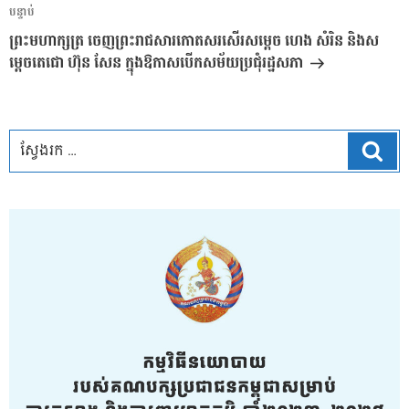
អត្ថបទ
បន្ទាប់
បន្ទាប់
ព្រះមហាក្សត្រ ចេញព្រះរាជសារកោតសរសើរសម្តេច ហេង សំរិន និងស
ម្តេចតេជោ ហ៊ុន សែន ក្នុងឱកាសបើកសម័យប្រជុំរដ្ឋសភា
ស្វែ