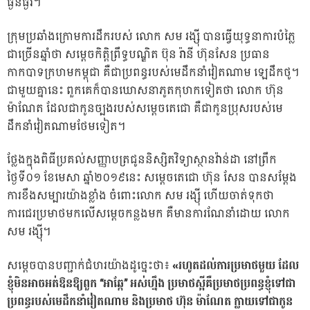
ធ្ងន់ធ្ងរ។
ក្រុមប្រឆាំងក្រោមការដឹករបស់ លោក សម រង្ស៉ី បានធ្វើយុទ្ធនាការបំភ្លៃ
ជាច្រើនឆ្នាំថា សម្តេចកិត្តិព្រឹទ្ធបណ្ឌិត ប៊ុន រ៉ានី ហ៊ុនសែន ប្រធាន
កាកបាទក្រហមកម្ពុជា គឺជាប្រពន្ធរបស់មេដឹកនាំវៀតណាម ឡេដឹកថូ។
ជាមួយគ្នានេះ ពួកគេក៏បានឃោសនាភូតកុហកទៀតថា លោក ហ៊ុន
ម៉ាណែត ដែលជាកូនច្បងរបស់សម្តេចតេជោ គឺជាកូនប្រុសរបស់មេ
ដឹកនាំវៀតណាមថែមទៀត។
ថ្លែងក្នុងពិធីប្រគល់សញ្ញាបត្រជូននិស្សិតវិទ្យាស្ថានវ៉ាន់ដា នៅព្រឹក
ថ្ងៃទី០១ ខែមេសា ឆ្នាំ២០១៩នេះ សម្តេចតេជោ ហ៊ុន សែន បានសម្តែង
ការខឹងសម្បារយ៉ាងខ្លាំង ចំពោះលោក សម រង្ស៉ី ហើយចាត់ទុកថា
ការជេរប្រមាថមកលើសម្តេចកន្លងមក គឺមានការណែនាំដោយ លោក
សម រង្ស៉ី។
សម្តេចបានបញ្ជាក់ជំហរយ៉ាងដូច្នេះថា៖
«រហូតដល់ការប្រមាថមួយ ដែល
ខ្ញុំមិនអាចអត់ឱនឱ្យពួក “អាឆ្កែ” អស់ហ្នឹង ប្រមាថស្អីគឺប្រមាថប្រពន្ធខ្ញុំទៅជា
ប្រពន្ធរបស់មេដឹកនាំវៀតណាម និងប្រមាថ ហ៊ុន ម៉ាណែត ក្លាយទៅជាកូន