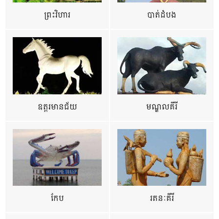
ព្រះវិហារ
បាត់ដំបង
ឧត្ដរមានជ័យ
មណ្ឌលគីរី
កែប
រតនៈគីរី