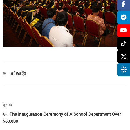
CATEGORIES
ពត៌មានថ្មីៗ
ការ​
អត្ថបទ
ក្រោយ
នាំទិស​
មុន
The Inauguration Ceremony of A School Department Over
ប្រកាស
$60,000