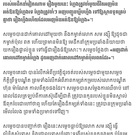
របស់មេដឹកនាំវៀតណាម រឿងមួយនេះ ហ្អែងត្រូវចាំមួយជីវិតអញមិន
អត់ឱនឱ្យហ្អែងទេ ហ្អែងត្រូវចាំៗ អញបញ្ជូនឃ្លីបហ្នឹង ទៅឱ្យស្ថានទូតគ្រប់
គ្នាថា រឿងហ្នឹងហើយដែលអញមិនអត់ឱនឱ្យហ្អែង»
។
សម្តេចបានដាក់គោលដៅមួយថា នឹងកម្ចាត់លោក សម រង្ស៉ី ឱ្យដូចជា
កម្ចាត់ប៉ុល ពត ហើយព្រមានមិនឱ្យ មេដឹកនាំក្រុមប្រឆាំងនិយាយថា
យករឿងផ្ទាល់ខ្លួន ទៅធ្វើជារឿងធំឱ្យសោះ។ សម្តេចថ្លែងថា
«អញដាក់
គោលដៅកម្ចាត់ហ្អែង ដូចអញដាក់គោលដៅកម្ចាត់ប៉ុលពតដែរ»
។
សម្តេចតេជោ បានរំលឹកអំពីប្រវត្តិជូរចត់របស់សម្តេចជាមួយសម្តេច
កិត្តិព្រឹទ្ធបណ្ឌិត ព្រមទាំងរំលឹកអំពីភាពកម្សត់កម្ររបស់លោកបណ្ឌិត
ហ៊ុន ម៉ាណែត កាលពីតូចផងដែរ។ សម្តេចបានសម្តែងការឈឺចាប់ នៅ
ពេលដែលត្រឡប់ពីការតស៊ូដើម្បីជាតិ ត្រូវបានកូនរបស់ខ្លួនមិនស្គាល់
ឪពុកបែរជាហៅថាពូ ហើយតែរឿងដ៏កម្សត់ទាំងនេះ ត្រូវបានក្រុមប្រឆាំង
មើលរំលង ព្រមទាំងប្រមាថទៅវិញ។
សម្តេចបានបញ្ជាក់ថា រឿងនេះសម្តេចធ្លាប់ឱ្យលោក សម រង្ស៉ី ធ្វើ
លិខិតសុំទោស និងថ្កោលទោសចំពោះទង្វើរបស់ខ្លួនកន្លងមក ប៉ុន្តែមេ