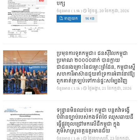
បក្ស
ថ្ងៃ​ចន្ទ, 20 ខែ​កក្កដា, 2026
ចំនួនអាន ( 1.9k )
ទាញយក
96 KB
ប្រមុខការទូតកម្ពុជា៖ ជនស៊ីវិលកម្ពុជា
ប្រមាណ ២០០០០នាក់ បានក្លាយ
ជាជនរងគ្រោះនៃជម្លោះព្រំដែន, កម្ពុជាស្នើ
សហការីអាស៊ានជួយគាំទ្រការអំពាវនាវឱ្យ
ពួកគាត់ត្រឡប់ទៅកាន់ផ្ទះសម្បែងវិញ
ថ្ងៃ​អង្គារ, 21 ខែ​កក្កដា, 2026
ចំនួនអាន ( 1.5k )
ទន្ទ្រានមិនឈប់ទេ! កម្ពុជា បន្តតវ៉ាទង្វើ
បំពានច្បាប់របស់កងទ័ពថៃ ឈូសឆាយដី
ធ្វើផ្លូវចូលជ្រៅមកលើដីកម្ពុជា ក្នុង
ភូមិសាស្ត្រខេត្តឧត្តរមានជ័យ
ថ្ងៃ​ព្រហស្បតិ៍, 23 ខែ​កក្កដា,
ចំនួនអាន ( 1.4k )