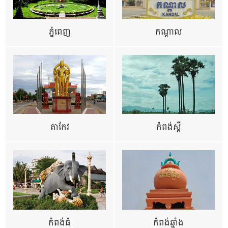
ភ្នំពេញ
កណ្តាល
តាកែវ
កំពង់ស្ពឺ
កំពង់ធំ
កំពង់ឆ្នាំង