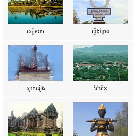
សៀមរាប
ស្ទឹងត្រែង
ស្វាយរៀង
ប៉ៃលិន