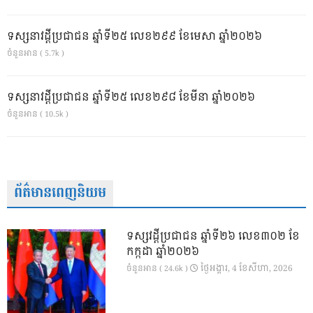
ទស្សនាវដ្ដីប្រជាជន ឆ្នាំទី២៥ លេខ២៩៩ ខែមេសា ឆ្នាំ២០២៦
ចំនួនអាន ( 5.7k )
ទស្សនាវដ្ដីប្រជាជន ឆ្នាំទី២៥ លេខ២៩៨ ខែមីនា ឆ្នាំ២០២៦
ចំនួនអាន ( 10.5k )
ព័ត៌មានពេញនិយម
ទស្សវដ្តីប្រជាជន ឆ្នាំទី២៦ លេខ៣០២ ខែ
កក្កដា ឆ្នាំ២០២៦
ថ្ងៃ​អង្គារ, 4 ខែ​សីហា, 2026
ចំនួនអាន ( 24.6k )