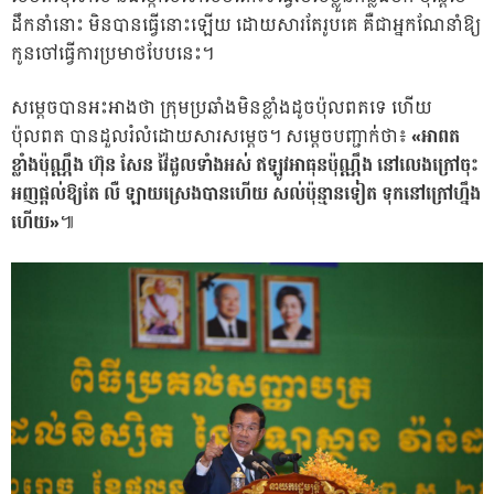
ដឹកនាំនោះ មិនបានធ្វើនោះឡើយ ដោយសារតែរូបគេ គឺជាអ្នកណែនាំឱ្យ
កូនចៅធ្វើការប្រមាថបែបនេះ។
សម្តេចបានអះអាងថា ក្រុមប្រឆាំងមិនខ្លាំងដូចប៉ុលពតទេ ហើយ
ប៉ុលពត បានដួលរំលំដោយសារសម្តេច។ សម្តេចបញ្ជាក់់ថា៖
«អាពត
ខ្លាំងប៉ុណ្ណឹង ហ៊ុន សែន វ៉ៃដួលទាំងអស់ ឥឡូវអាធុនប៉ុណ្ណឹង នៅលេងក្រៅចុះ
អញផ្តល់ឱ្យតែ លឺ ឡាយស្រេងបានហើយ សល់ប៉ុន្មានទៀត ទុកនៅក្រៅហ្នឹង
ហើយ»
៕