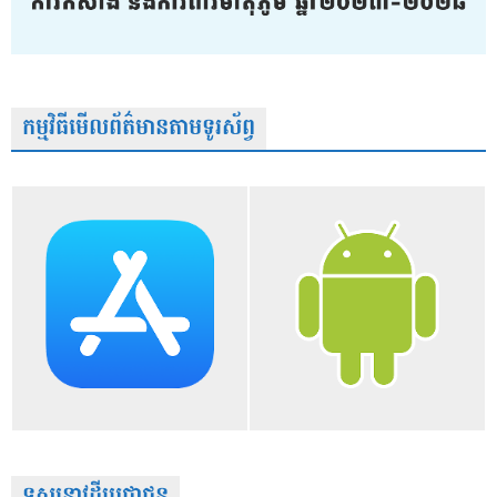
កម្មវិធីមើលព័ត៌មានតាមទូរស័ព្វ
ទស្សនាវដ្តីប្រជាជន