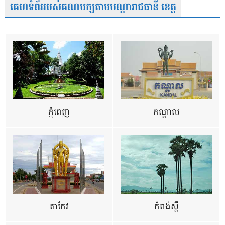
គេហទំព័ររបស់គណបក្សតាមបណ្តារាជធានី ខេត្ត
ភ្នំពេញ
កណ្តាល
តាកែវ
កំពង់ស្ពឺ