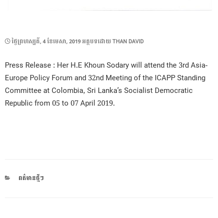
POSTED
ថ្ងៃ​ព្រហស្បតិ៍, 4 ខែ​មេសា, 2019
អត្ថបទដោយ
THAN DAVID
ON
Press Release : Her H.E Khoun Sodary will attend the 3rd Asia-
Europe Policy Forum and 32nd Meeting of the ICAPP Standing
Committee at Colombia, Sri Lanka’s Socialist Democratic
Republic from 05 to 07 April 2019.
CATEGORIES
ពត៌មានថ្មីៗ