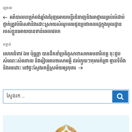
ការ​
អត្ថបទ
ក្រោយ
នាំទិស​
មុន
អភិបាលខេត្តកំពង់ឆ្នាំងជំរុញអោយមន្ទីរជំនាញនិងអាជ្ញាធរគ្រប់លំដាប់
ប្រកាស
ថ្នាក់ត្រូវបំរើសេវានិងដោះស្រាយសំណូមពរជូនប្រជាពលរដ្ឋក្នុងមូលដ្ឋាន
របស់ខ្លួនអោយបានទាន់ពេលវេលា
អត្ថបទ
បន្ទាប់
បន្ទាប់
លោកជំទាវ ឯម ប៉ុណ្ណា បានដឹកនាំប្រតិភូសាខាសមាគមនារីខេត្ត ចុះជួប
សំណេះសំណាល និងរៀបអាហារសាមគ្គី ដល់ក្មួយៗកុមារកំព្រា គ្មានទីពឹង
និងមេដោះ នៅផ្ទះស្វែងរកក្តីស្រម័យឲ្យកុមារ
ស្វែ