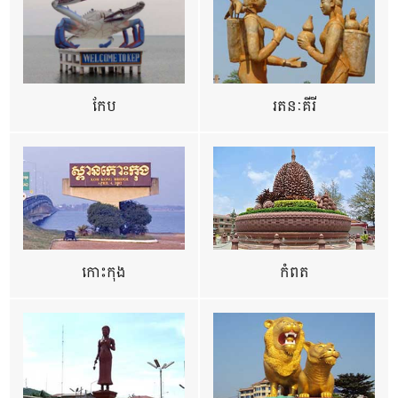
កែប
រតនៈគីរី
កោះកុង
កំពត