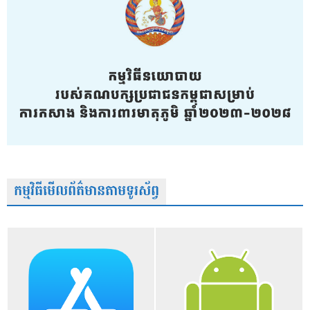
កម្មវិធីមើលព័ត៌មានតាមទូរស័ព្វ