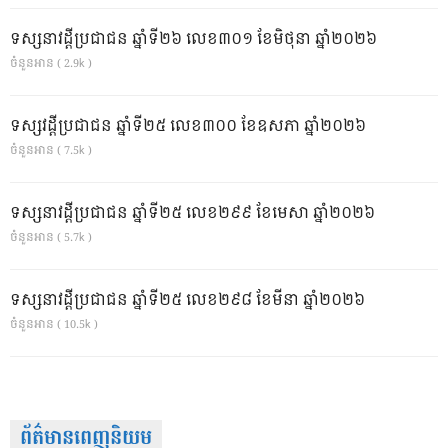
ទស្សនាវដ្ដីប្រជាជន ឆ្នាំទី២៦ លេខ៣០១ ខែមិថុនា ឆ្នាំ២០២៦
ចំនួនអាន ( 2.9k )
ទស្សវដ្តីប្រជាជន ឆ្នាំទី២៥ លេខ៣០០ ខែឧសភា ឆ្នាំ២០២៦
ចំនួនអាន ( 7.5k )
ទស្សនាវដ្ដីប្រជាជន ឆ្នាំទី២៥ លេខ២៩៩ ខែមេសា ឆ្នាំ២០២៦
ចំនួនអាន ( 5.7k )
ទស្សនាវដ្ដីប្រជាជន ឆ្នាំទី២៥ លេខ២៩៨ ខែមីនា ឆ្នាំ២០២៦
ចំនួនអាន ( 10.5k )
ព័ត៌មានពេញនិយម