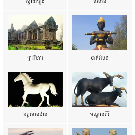
ស្វាយរៀង
ប៉ៃលិន
ព្រះវិហារ
បាត់ដំបង
ឧត្ដរមានជ័យ
មណ្ឌលគីរី