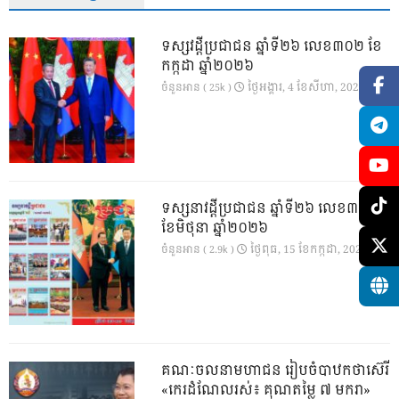
ទស្សវដ្តីប្រជាជន ឆ្នាំទី២៦ លេខ៣០២ ខែ
កក្កដា ឆ្នាំ២០២៦
ថ្ងៃ​អង្គារ, 4 ខែ​សីហា, 2026
ចំនួនអាន ( 25k )
ទស្សនាវដ្ដីប្រជាជន ឆ្នាំទី២៦ លេខ៣០១
ខែមិថុនា ឆ្នាំ២០២៦
ថ្ងៃ​ពុធ, 15 ខែ​កក្កដា, 2026
ចំនួនអាន ( 2.9k )
គណៈចលនាមហាជន រៀបចំបាឋកថាស៊េរី
«កេរដំណែលរស់៖ គុណតម្លៃ ៧ មករា»