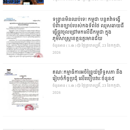
ទន្ទ្រានមិនឈប់ទេ! កម្ពុជា បន្តតវ៉ាទង្វើ
បំពានច្បាប់របស់កងទ័ពថៃ ឈូសឆាយដី
ធ្វើផ្លូវចូលជ្រៅមកលើដីកម្ពុជា ក្នុង
ភូមិសាស្ត្រខេត្តឧត្តរមានជ័យ
ថ្ងៃ​ព្រហស្បតិ៍, 23 ខែ​កក្កដា,
ចំនួនអាន ( 1.4k )
2026
គណៈកម្មាធិការអចិន្ត្រៃយ៍ព្រឹទ្ធសភា នឹង
រៀបចំកិច្ចប្រជុំ លើរបៀបវារៈចំនួន៥
ថ្ងៃ​ព្រហស្បតិ៍, 23 ខែ​កក្កដា,
ចំនួនអាន ( 1.4k )
2026