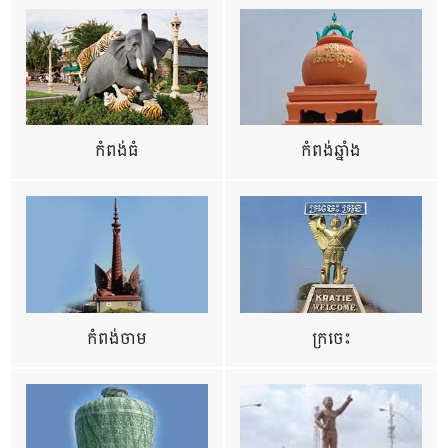
កំពង់ធំ
កំពង់ឆ្នាំង
កំពង់ចាម
ក្រចេះ