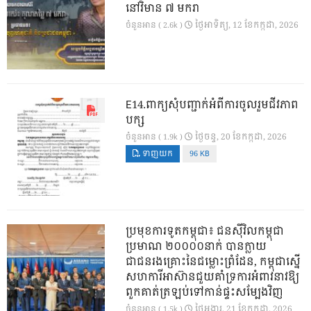
នៅវិមាន ៧ មករា
ថ្ងៃ​អាទិត្យ, 12 ខែ​កក្កដា, 2026
ចំនួនអាន ( 2.6k )
E14.ពាក្យសុំបញ្ជាក់អំពីការចូលរួមជីវភាព
បក្ស
ថ្ងៃ​ចន្ទ, 20 ខែ​កក្កដា, 2026
ចំនួនអាន ( 1.9k )
ទាញយក
96 KB
ប្រមុខការទូតកម្ពុជា៖ ជនស៊ីវិលកម្ពុជា
ប្រមាណ ២០០០០នាក់ បានក្លាយ
ជាជនរងគ្រោះនៃជម្លោះព្រំដែន, កម្ពុជាស្នើ
សហការីអាស៊ានជួយគាំទ្រការអំពាវនាវឱ្យ
ពួកគាត់ត្រឡប់ទៅកាន់ផ្ទះសម្បែងវិញ
ថ្ងៃ​អង្គារ, 21 ខែ​កក្កដា, 2026
ចំនួនអាន ( 1.5k )