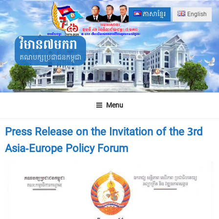
Skip
ភាសាខ្មែរ
English
to
content
វិមាន៧មករា
គណបក្សប្រជាជនកម្ពុជា
Menu
Press Release on the Invitation of the 3rd
Asia-Europe Policy Forum