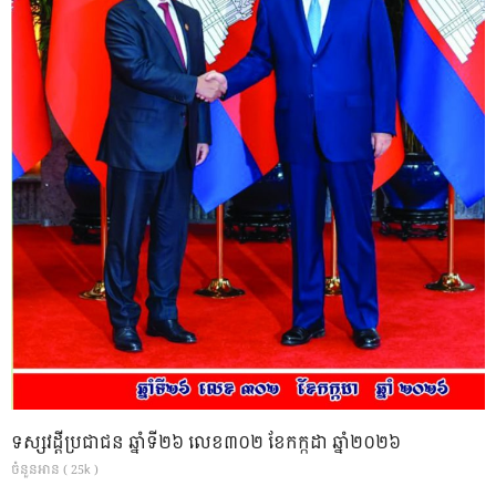
ទស្សវដ្តីប្រជាជន ឆ្នាំទី២៦ លេខ៣០២ ខែកក្កដា ឆ្នាំ២០២៦
ចំនួនអាន ( 25k )