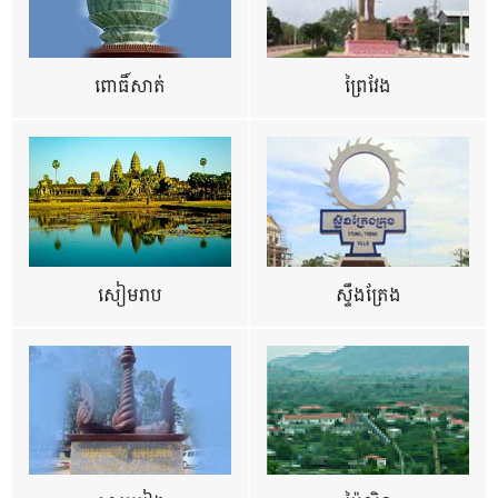
ពោធិ៍សាត់
ព្រៃវែង
សៀមរាប
ស្ទឹងត្រែង