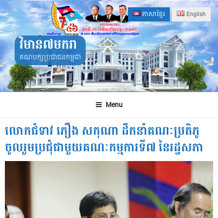
Skip
ភាសាខ្មែរ
English
to
content
វិមាន៧មករា
គណបក្សប្រជាជនកម្ពុជា
Menu
លោកជំទាវ ភឿង សកុណា ដឹកនាំគណៈប្រតិភូ
ចូលរួមប្រជុំជាមួយគណៈកម្មការទី៧ នៃរដ្ឋសភា