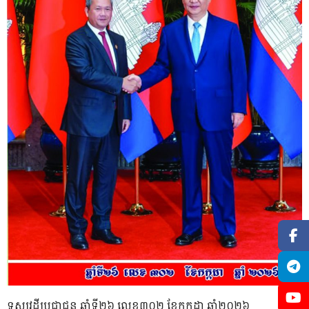
ទស្សវដ្តីប្រជាជន ឆ្នាំទី២៦ លេខ៣០២ ខែកក្កដា ឆ្នាំ២០២៦