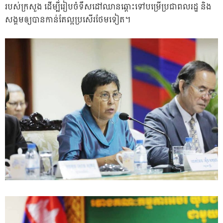
របស់ក្រសួង ដើម្បីរៀបចំទឹសដៅឈានឆ្ពោះទៅបម្រើប្រជាពលរដ្ឋ និង
សង្គមឲ្យបានកាន់តែល្អប្រសើរថែមទៀត។