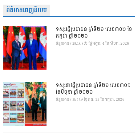
ព័ត៌មានពេញនិយម
ទស្សវដ្តីប្រជាជន ឆ្នាំទី២៦ លេខ៣០២ ខែ
កក្កដា ឆ្នាំ២០២៦
ថ្ងៃ​អង្គារ, 4 ខែ​សីហា, 2026
ចំនួនអាន ( 29.1k )
ទស្សនាវដ្ដីប្រជាជន ឆ្នាំទី២៦ លេខ៣០១
ខែមិថុនា ឆ្នាំ២០២៦
ថ្ងៃ​ពុធ, 15 ខែ​កក្កដា, 2026
ចំនួនអាន ( 3k )