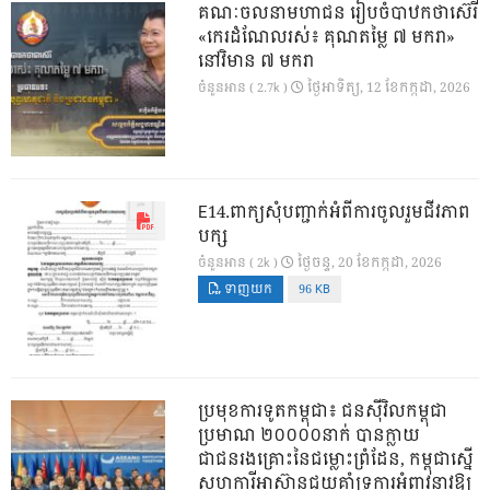
គណៈចលនាមហាជន រៀបចំបាឋកថាស៊េរី
«កេរដំណែលរស់៖ គុណតម្លៃ ៧ មករា»
នៅវិមាន ៧ មករា
ថ្ងៃ​អាទិត្យ, 12 ខែ​កក្កដា, 2026
ចំនួនអាន ( 2.7k )
E14.ពាក្យសុំបញ្ជាក់អំពីការចូលរួមជីវភាព
បក្ស
ថ្ងៃ​ចន្ទ, 20 ខែ​កក្កដា, 2026
ចំនួនអាន ( 2k )
ទាញយក
96 KB
ប្រមុខការទូតកម្ពុជា៖ ជនស៊ីវិលកម្ពុជា
ប្រមាណ ២០០០០នាក់ បានក្លាយ
ជាជនរងគ្រោះនៃជម្លោះព្រំដែន, កម្ពុជាស្នើ
សហការីអាស៊ានជួយគាំទ្រការអំពាវនាវឱ្យ