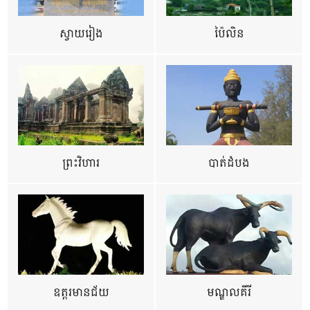
ស្វាយរៀង
ប៉ៃលិន
ព្រះវិហារ
បាត់ដំបង
ឧត្ដរមានជ័យ
មណ្ឌលគីរី