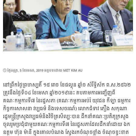
POSTED
ថ្ងៃ​សុក្រ, 5 ខែ​មេសា, 2019
អត្ថបទដោយ
MET KIM AU
ON
នៅព្រឹកថ្ងៃព្រហស្បតិ៍ ១៥ រោច ខែផល្គុន ឆ្នាំច សំរឹទ្ធិស័ក ព.ស.២៥៦២
ត្រូវនឹងថ្ងៃទី០៤ ខែមេសា ឆ្នាំ២០១៩នេះ តបតាមការអញ្ជើញពី
គណៈកម្មការទី៧ នៃរដ្ឋសភា (គណៈកម្មការអប់រំ យុវជន កីឡា ធម្មការ
កិច្ចការសាសនា វប្បធម៌ និងទេសចរណ៍) លោកជំទាវ ភឿង សកុណា
រដ្ឋមន្រ្តីក្រសួងវប្បធម៌និងវិចិត្រសិល្បៈបាន ដឹកនាំគណៈប្រតិភូក្រសួង
ចូលរួមប្រជុំជាមួយគណៈកម្មការទី៧ នៃរដ្ឋសភាដែលដឹកនាំដោយ ឯក
ឧត្តម ហ៊ុន ម៉ានី ក្នុងគោលបំណង ស្វែងរកចំណុចខ្លាំង ចំណុចខ្វះខាត