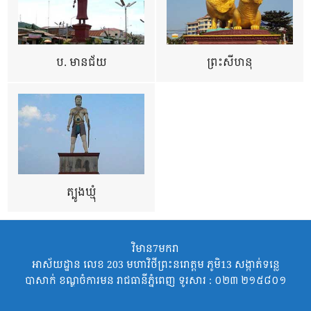
ប. មានជ័យ
ព្រះសីហនុ
ត្បូងឃ្មុំ
វិមាន7មករា
អាស័យដ្ឋាន លេខ 203 មហាវិថីព្រះនរោត្តម ភូមិ13 សង្កាត់ទន្លេ
បាសាក់ ខណ្ឌចំការមន រាជធានីភ្នំពេញ ទូរសារ : ០២៣ ២១៥៨០១