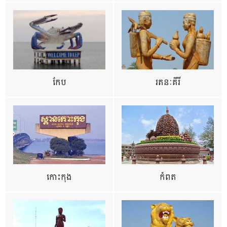
កែប
រតនៈគីរី
កោះកុង
កំពត