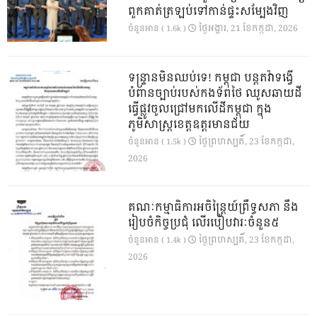
ពួកគាត់ត្រឡប់ទៅកាន់ផ្ទះសម្បែងវិញ
ថ្ងៃ​អង្គារ, 21 ខែ​កក្កដា, 2026
ចំនួនអាន ( 1.6k )
ទន្ទ្រានមិនឈប់ទេ! កម្ពុជា បន្តតវ៉ាទង្វើ
បំពានច្បាប់របស់កងទ័ពថៃ ឈូសឆាយដី
ធ្វើផ្លូវចូលជ្រៅមកលើដីកម្ពុជា ក្នុង
ភូមិសាស្ត្រខេត្តឧត្តរមានជ័យ
ថ្ងៃ​ព្រហស្បតិ៍, 23 ខែ​កក្កដា,
ចំនួនអាន ( 1.5k )
2026
គណៈកម្មាធិការអចិន្ត្រៃយ៍ព្រឹទ្ធសភា នឹង
រៀបចំកិច្ចប្រជុំ លើរបៀបវារៈចំនួន៥
ថ្ងៃ​ព្រហស្បតិ៍, 23 ខែ​កក្កដា,
ចំនួនអាន ( 1.4k )
2026