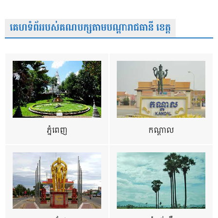
គេហទំព័ររបស់គណបក្សតាមបណ្តារាជធានី ខេត្ត
ភ្នំពេញ
កណ្តាល