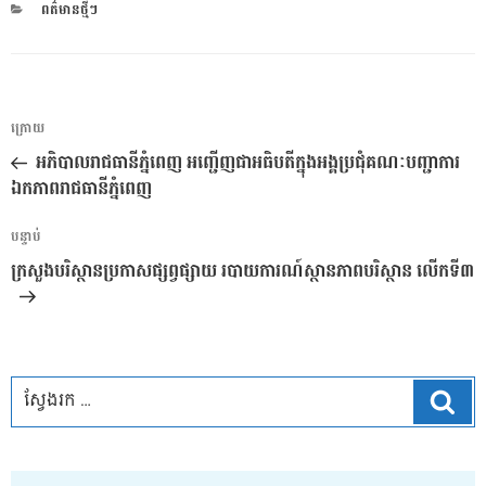
CATEGORIES
ពត៌មានថ្មីៗ
ការ​
អត្ថបទ
ក្រោយ
នាំទិស​
មុន
អភិបាល​រាជធានីភ្នំពេញ អញ្ជើញ​ជា​អធិបតី​ក្នុង​អង្គ​ប្រជុំ​គណៈបញ្ជាការ​
ប្រកាស
ឯកភាព​រាជធានីភ្នំពេញ
អត្ថបទ
បន្ទាប់
បន្ទាប់
ក្រសួងបរិស្ថានប្រកាសផ្សព្វផ្សាយ របាយការណ៍ស្ថានភាពបរិស្ថាន លើកទី៣
ស្វែ