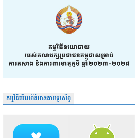
កម្មវិធីមើលព័ត៌មានតាមទូរស័ព្វ