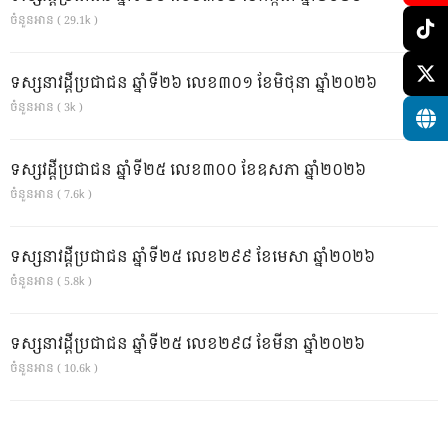
ចំនួនអាន ( 29.1k )
ទស្សនាវដ្ដីប្រជាជន ឆ្នាំទី២៦ លេខ៣០១ ខែមិថុនា ឆ្នាំ២០២៦
ចំនួនអាន ( 3k )
ទស្សវដ្តីប្រជាជន ឆ្នាំទី២៥ លេខ៣០០ ខែឧសភា ឆ្នាំ២០២៦
ចំនួនអាន ( 7.6k )
ទស្សនាវដ្ដីប្រជាជន ឆ្នាំទី២៥ លេខ២៩៩ ខែមេសា ឆ្នាំ២០២៦
ចំនួនអាន ( 5.8k )
ទស្សនាវដ្ដីប្រជាជន ឆ្នាំទី២៥ លេខ២៩៨ ខែមីនា ឆ្នាំ២០២៦
ចំនួនអាន ( 10.6k )