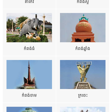
តាកែវ
កំពង់ស្ពឺ
កំពង់ធំ
កំពង់ឆ្នាំង
កំពង់ចាម
ក្រចេះ