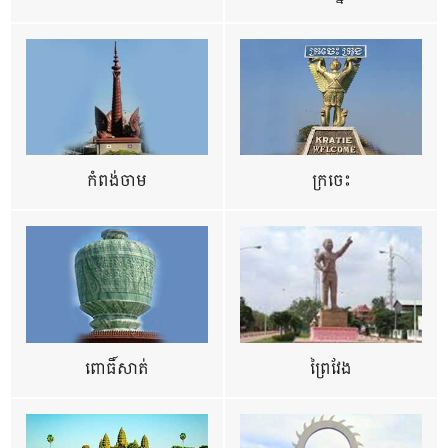
កំពង់ចាម
ក្រចេះ
ពោធិ៍សាត់
ព្រៃវែង