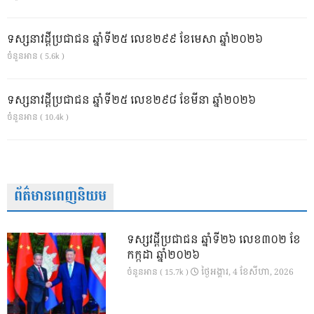
ទស្សនាវដ្ដីប្រជាជន ឆ្នាំទី២៥ លេខ២៩៩ ខែមេសា ឆ្នាំ២០២៦
ចំនួនអាន ( 5.6k )
ទស្សនាវដ្ដីប្រជាជន ឆ្នាំទី២៥ លេខ២៩៨ ខែមីនា ឆ្នាំ២០២៦
ចំនួនអាន ( 10.4k )
ព័ត៌មានពេញនិយម
ទស្សវដ្តីប្រជាជន ឆ្នាំទី២៦ លេខ៣០២ ខែ
កក្កដា ឆ្នាំ២០២៦
ថ្ងៃ​អង្គារ, 4 ខែ​សីហា, 2026
ចំនួនអាន ( 15.7k )