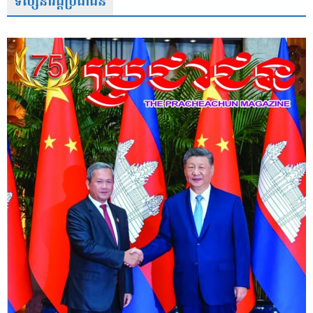
ទស្សនាវដ្តីប្រជាជន