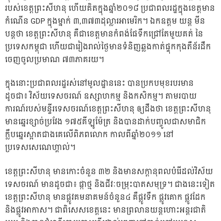
របស់ខេត្តព្រះសីហនុ ហើយគិតក្នុងឆ្នាំ២០១៨ ប្រជាពលរដ្ឋក្នុងខេត្តមាន
កំណើន GDP ក្នុងម្នាក់ ៣,៣៧៣ដុល្លារអាមេរិក។ ឯកឧត្តម យន្ត មីន
បន្តថា ខេត្តព្រះសីហនុ គឺជាខេត្តមានកំពង់ផែទឹកជ្រៅតែមួយគត់ នៃ
ប្រទេសកម្ពុជា ហើយជារៀងរាល់ថ្ងៃមានទំនិញឆ្លងកាត់ផ្ទុកកុងតឺន័រដឹក
ចេញចូលប្រមាណ ៧៣ភាគរយ។
ក្នុងនោះប្រជាពលរដ្ឋរស់នៅមូលដ្ឋាននេះ បានប្រកបមុខរបរមាន
ដូចជា៖ វិស័យទេសចរណ៍ ឧស្សាហកម្ម និងកសិកម្ម។ តាមរបាយ
ការណ៍របស់មន្ទីរទេសចរណ៍ខេត្តព្រះសីហនុ ឲ្យដឹងថា ខេត្តព្រះសីហនុ
មានឆ្នេរខ្សាច់ប្រវែង ១៧៥គីឡូម៉ែត្រ និងបានដាក់បញ្ចូលជាសមាជិក
ក្លឹបឆ្នេរស្អាតជាងគេលើពិភពលោក កាលពីឆ្នាំ២០១១ នៅ
ប្រទេសសេណេហ្គាល់។
ខេត្តព្រះសីហនុ មានកោះចំនួន ៣២ និងមានសក្ដានុពលបំរើដល់វិស័យ
ទេសចរណ៍ មានដូចជា៖ ផ្កាថ្ម និងជីវៈចម្រុះបាតសមុទ្រ។ ជាងនេះទៀត
ខេត្តព្រះសីហនុ មានផ្លូវគមនាគមន៍ចំនួន៤ គឺផ្លូវទឹក ផ្លូវគោក ផ្លូវដែក
និងផ្លូវអាកាស។ ជាពិសេសខេត្តនេះ មានព្រលានយន្តហោះអន្តរជាតិ