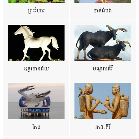
ព្រះវិហារ
បាត់ដំបង
ឧត្ដរមានជ័យ
មណ្ឌលគីរី
កែប
រតនៈគីរី