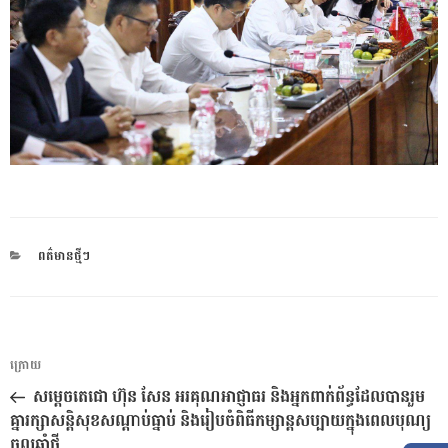
CATEGORIES
ពត៌មានថ្មីៗ
ការ​
អត្ថបទ
ក្រោយ
នាំទិស​
មុន
សម្តេចតេជោ ហ៊ុន សែន អរគុណអាជ្ញាធរ និងអ្នកពាក់ព័ន្ធដែលបានរួម
ប្រកាស
គ្នារក្សាសន្តិសុខសណ្តាប់ធ្នាប់ និងរៀបចំពិធីកម្សាន្តសប្បាយក្នុងពេលបុណ្យ
ចូលឆ្នាំថ្មី