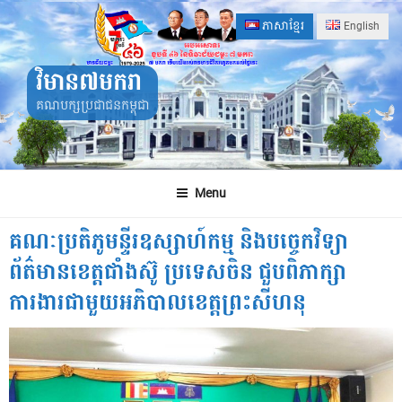
Skip
ភាសាខ្មែរ
English
to
content
វិមាន៧មករា
គណបក្សប្រជាជនកម្ពុជា
Menu
គណៈប្រតិភូមន្ទីរឧស្សាហ៍កម្ម និងបច្ចេកវិទ្យា
ព័ត៌មានខេត្តជាំងស៊ូ ប្រទេសចិន ជួបពិភាក្សា
ការងារជាមួយអភិបាលខេត្តព្រះសីហនុ