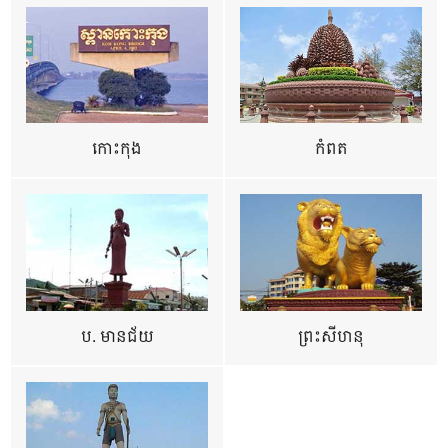
កោះកុង
កំពត
ប. មានជ័យ
ព្រះសីហនុ