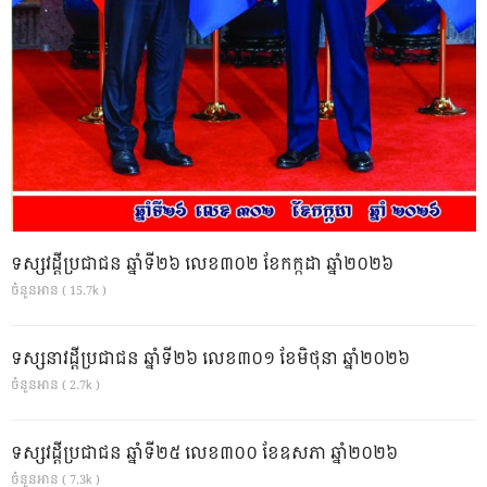
ទស្សវដ្តីប្រជាជន ឆ្នាំទី២៦ លេខ៣០២ ខែកក្កដា ឆ្នាំ២០២៦
ចំនួនអាន ( 15.7k )
ទស្សនាវដ្ដីប្រជាជន ឆ្នាំទី២៦ លេខ៣០១ ខែមិថុនា ឆ្នាំ២០២៦
ចំនួនអាន ( 2.7k )
ទស្សវដ្តីប្រជាជន ឆ្នាំទី២៥ លេខ៣០០ ខែឧសភា ឆ្នាំ២០២៦
ចំនួនអាន ( 7.3k )