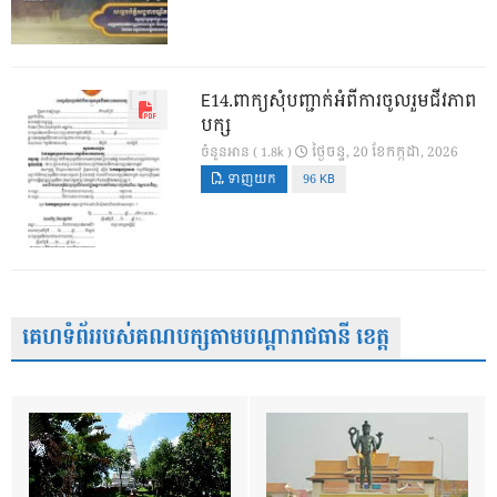
E14.ពាក្យសុំបញ្ជាក់អំពីការចូលរួមជីវភាព
បក្ស
ថ្ងៃ​ចន្ទ, 20 ខែ​កក្កដា, 2026
ចំនួនអាន ( 1.8k )
ទាញយក
96 KB
គេហទំព័ររបស់គណបក្សតាមបណ្តារាជធានី ខេត្ត