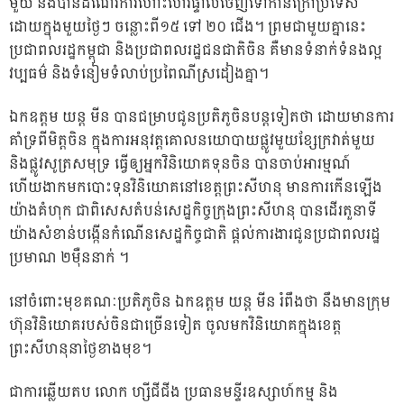
មួយ និងបានដំណើរការហោះហើរផ្ទាល់ចេញទៅកាន់ក្រៅប្រទេស
ដោយក្នុងមួយថ្ងៃៗ ចន្លោះពី១៥ ទៅ ២០ ជើង។ ព្រមជាមួយគ្នានេះ
ប្រជាពលរដ្ឋកម្ពុជា និងប្រជាពលរដ្ឋជនជាតិចិន គឺមានទំនាក់ទំនងល្អ
វប្បធម៌ និងទំនៀមទំលាប់ប្រពៃណីស្រដៀងគ្នា។
ឯកឧត្តម យន្ត មីន បានជម្រាបជូនប្រតិភូចិនបន្តទៀតថា ដោយមានការ
គាំទ្រពីមិត្តចិន ក្នុងការអនុវត្តគោលនយោបាយផ្លូវមួយខ្សែក្រវាត់មួយ
និងផ្លូវសូត្រសមុទ្រ ធ្វើឲ្យអ្នកវិនិយោគទុនចិន បានចាប់អារម្មណ៍
ហើយងាកមកបោះទុនវិនិយោគនៅខេត្តព្រះសីហនុ មានការកើនឡើង
យ៉ាងគំហុក ជាពិសេសតំបន់សេដ្ឋកិច្ចក្រុងព្រះសីហនុ បានដើរតួនាទី
យ៉ាងសំខាន់បង្កើនកំណើនសេដ្ឋកិច្ចជាតិ ផ្តល់ការងារជូនប្រជាពលរដ្ឋ
ប្រមាណ ២ម៉ឺននាក់ ។
នៅចំពោះមុខគណៈប្រតិភូចិន ឯកឧត្តម យន្ត មីន រំពឹងថា នឹងមានក្រុម
ហ៊ុនវិនិយោគរបស់ចិនជាច្រើនទៀត ចូលមកវិនិយោគក្នុងខេត្ត
ព្រះសីហនុនាថ្ងៃខាងមុខ។
ជាការឆ្លើយតប លោក ហ្សីជីជីង ប្រធានមន្ទីរឧស្សាហ៍កម្ម និង