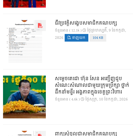
ជីវប្រវត្តិសង្ខេបសមាជិកគណបក្ស
ថ្ងៃ​ព្រហស្បតិ៍, 9 ខែ​កក្កដា,
ចំនួនអាន ( 12.1k )
2026
ទាញយក
104 KB
សម្តេចតេជោ ហ៊ុន សែន អញ្ជើញជួប
សំណេះសំណាលជាមួយក្រុមប្រឹក្សា ថ្នាក់
ដឹកនាំមន្ទីរ អង្គភាពក្នុងខេត្តព្រះវិហារ
ថ្ងៃ​សុក្រ, 10 ខែ​កក្កដា, 2026
ចំនួនអាន ( 4.6k )
ពាក្យសុំចូលជាសមាជិកគណបក្ស