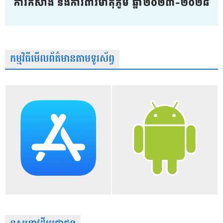
កម្មវិធីមើលព័ត៌មានតាមទូរស័ព្វ