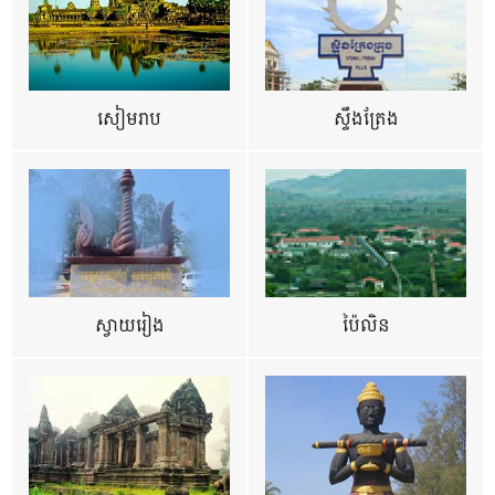
សៀមរាប
ស្ទឹងត្រែង
ស្វាយរៀង
ប៉ៃលិន