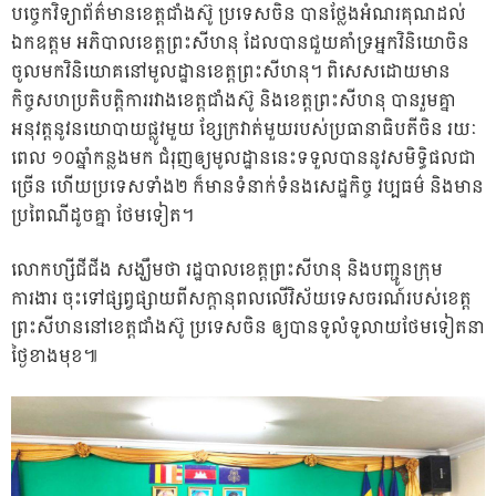
បច្ចេកវិទ្យាព័ត៌មានខេត្តជាំងស៊ូ ប្រទេសចិន បានថ្លែងអំណរគុណដល់
ឯកឧត្តម អភិបាលខេត្តព្រះសីហនុ ដែលបានជួយគាំទ្រអ្នកវិនិយោចិន
ចូលមកវិនិយោគនៅមូលដ្ឋានខេត្តព្រះសីហនុ។ ពិសេសដោយមាន
កិច្ចសហប្រតិបត្តិការរវាងខេត្តជាំងស៊ូ និងខេត្តព្រះសីហនុ បានរួមគ្នា
អនុវត្តនូវនយោបាយផ្លូវមួយ ខ្សែក្រវាត់មួយរបស់ប្រធានាធិបតីចិន រយៈ
ពេល ១០ឆ្នាំកន្លងមក ជំរុញឲ្យមូលដ្ឋាននេះទទួលបាននូវសមិទ្ធិផលជា
ច្រើន ហើយប្រទេសទាំង២ ក៏មានទំនាក់ទំនងសេដ្ឋកិច្ច វប្បធម៌ និងមាន
ប្រពៃណីដូចគ្នា ថែមទៀត។
លោកហ្សីជីជីង សង្ឃឹមថា រដ្ឋបាលខេត្តព្រះសីហនុ និងបញ្ជូនក្រុម
ការងារ ចុះទៅផ្សព្វផ្សាយពីសក្តានុពលលើវិស័យទេសចរណ៍របស់ខេត្ត
ព្រះសីហននៅខេត្តជាំងស៊ូ ប្រទេសចិន ឲ្យបានទូលំទូលាយថែមទៀតនា
ថ្ងៃខាងមុខ៕