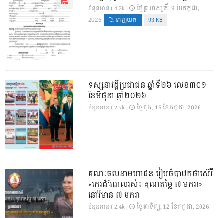
ថ្ងៃ​ព្រហស្បតិ៍, 9 ខែ​កក្កដា,
ចំនួនអាន ( 4.2k )
2026
ទាញយក
93 KB
ទស្សនាវដ្ដីប្រជាជន ឆ្នាំទី២៦ លេខ៣០១
ខែមិថុនា ឆ្នាំ២០២៦
ថ្ងៃ​ពុធ, 15 ខែ​កក្កដា, 2026
ចំនួនអាន ( 2.7k )
គណៈចលនាមហាជន រៀបចំបាឋកថាស៊េរី
«កេរដំណែលរស់៖ គុណតម្លៃ ៧ មករា»
នៅវិមាន ៧ មករា
ថ្ងៃ​អាទិត្យ, 12 ខែ​កក្កដា, 2026
ចំនួនអាន ( 2.4k )