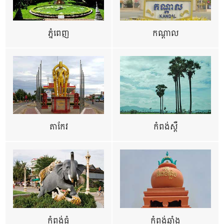
ភ្នំពេញ
កណ្តាល
តាកែវ
កំពង់ស្ពឺ
កំពង់ធំ
កំពង់ឆ្នាំង