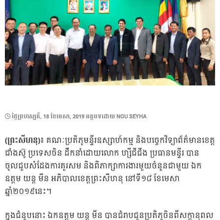
POSTED
ថ្ងៃ​ព្រហស្បតិ៍, 18 ខែ​មេសា, 2019
អត្ថបទដោយ
NOU SEYHA
ON
(ព្រះសីហនុ)៖
គណៈប្រតិភូមន្ទីរឧស្សាហ៍កម្ម និងបច្ចេកវិទ្យាព័ត៌មានខេត្ត
ជាំងស៊ូ ប្រទេសចិន ដឹកនាំដោយលោក ហ្សីជីជីង ប្រធានមន្ទីរ បាន
ចូលជួបសំដែងការគួរសម និងពិភាក្សាការងារមួយចំនួនជាមួយ ឯក
ឧត្តម យន្ត មីន អភិបាលខេត្តព្រះសីហនុ នៅទី១៨ ខែមេសា
ឆ្នាំ២០១៩នេះ។
ក្នុងជំនួបនោះ ឯកឧត្តម យន្ត មីន បានជំរាបជូនប្រតិភូចិនពីសក្តានុពល