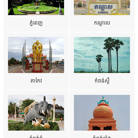
ភ្នំពេញ
កណ្តាល
តាកែវ
កំពង់ស្ពឺ