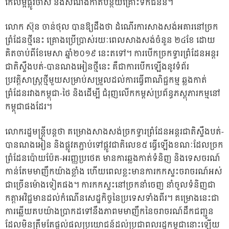
កែលម្អផ្លូវចាស់ និងសំណង់កាត់បន្ថយគ្រោះទឹកជំនន់។
លោក ស៊ុន ចាន់ថុល បានឱ្យដឹងថា ដំណើរការសាងសង់អគារនៅច្រក
ព្រំដែនថ្មីនេះ គ្រោងប្រើប្រាស់រយៈពេលសាងសង់ចំនួន ២៤ខែ ដោយ
គិតចាប់ពីខែមេសា ឆ្នាំ២០១៩ នេះតទៅ។ ការបើកច្រកទ្វារព្រំដែនអន្តរ
ជាតិស្ទឹងបត់-បានណងអៀនថ្មីនេះ គឺជាការបើកឡើងនូវទំព័រ
ប្រវត្តិសាស្ត្រថ្មីមួយសម្រាប់សម្រួលដល់ការធ្វើពាណិជ្ជកម្ម ឆ្លងកាត់
ព្រំដែនរវាងកម្ពុជា-ថៃ និងដើម្បី ជំរុញលើកកម្ពស់ប្រព័ន្ធភស្តុភារកម្មនៅ
កម្ពុជាផងដែរ។
លោករដ្ឋមន្ត្រីបន្តថា គម្រោងសាងសង់ច្រកទ្វារព្រំដែនអន្តរជាតិស្ទឹងបត់-
បានណងអៀន និងផ្លូវតភ្ជាប់ទៅផ្លូវជាតិលេខ៥ ធ្វើឡើងខណៈដែលច្រក
ព្រំដែនប៉ោយប៉ែត-អរញ្ញប្រថេត មានការឆ្លងកាត់ទំនិញ និងទេសចរណ៍
កាន់តែមមាញឹកយ៉ាងខ្លាំង ហើយពេលខ្លះមានការកកស្ទះចរាចរណ៍អស់
ជាច្រើនម៉ោងទៀតផង។ ការកកស្ទះនៅច្រកនាំចេញ នាំចូលទំនិញជា
កត្តាអវិជ្ជមានដល់កំណើនសេដ្ឋកិច្ចនៃប្រទេសទាំងពីរ។ គម្រោងនេះជា
ការឆ្លើយតបយ៉ាងប្រាកដទៅនឹងភាពមមាញឹកនៃចរាចរណ៍ដឹកជញ្ជូន
ដែលមិនត្រឹមតែផ្តល់ផលប្រយោជន៍ដល់ប្រជាពលរដ្ឋកម្ពុជានោះឡើយ