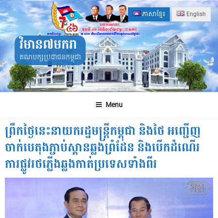
Skip
ភាសាខ្មែរ
English
to
content
វិមាន៧មករា
គណបក្សប្រជាជនកម្ពុជា
Menu
ព្រឹកថ្ងៃនេះនាយករដ្ឋមន្ត្រីកម្ពុជា និងថៃ អញ្ជើញ
ចាក់បេតុងភ្ជាប់ស្ពានឆ្លងព្រំដែន និងបើកដំណើរ
ការផ្លូវរថភ្លើងឆ្លងកាត់ប្រទេសទាំងពីរ