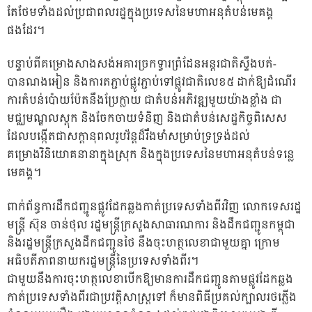
តែថែមទាំងដល់ប្រជាពលរដ្ឋក្នុងប្រទេសនៃមហាអនុតំបន់មេគង្គ
ផងដែរ។
បន្ទាប់ពីគម្រោងសាងសង់អគារច្រកទ្វារព្រំដែនអន្តរជាតិស្ទឹងបត់-
បានណងអៀន និងការតភ្ជាប់ផ្លូវភ្ជាប់ទៅផ្លូវជាតិលេខ៥ ដាក់ឱ្យដំណើរ
ការតំបន់ប៉ោយប៉ែតនឹងប្រែក្លាយ ជាតំបន់អភិវឌ្ឍមួយយ៉ាងខ្លាំង ជា
មជ្ឈមណ្ឌលស្តុក និងចែកចាយទំនិញ និងជាតំបន់សេដ្ឋកិច្ចពិសេស
ដែលបង្កើតជាសក្តានុពលរូបវ័ន្តដ៏រឹងមាំសម្រាប់ទ្រទ្រង់ដល់
គម្រោងវិនិយោគនានាក្នុងស្រុក និងក្នុងប្រទេសនៃមហាអនុតំបន់ទន្លេ
មេគង្គ។
ពាក់ព័ន្ធការដឹកជញ្ជូនផ្លូវដែកឆ្លងកាត់ប្រទេសទាំងពីរវិញ លោកទេសរដ្ឋ
មន្ត្រី ស៊ុន ចាន់ថុល រដ្ឋមន្ត្រីក្រសួងសាធារណការ និងដឹកជញ្ជូនកម្ពុជា
និងរដ្ឋមន្ត្រីក្រសួងដឹកជញ្ជូនថៃ នឹងចុះហត្ថលេខាជាមួយគ្នា ក្រោម
អធិបតីភាពនាយករដ្ឋមន្ត្រីនៃប្រទេសទាំងពីរ។
ជាមួយនឹងការចុះហត្ថលេខាបើកឱ្យមានការដឹកជញ្ជូនតាមផ្លូវដែកឆ្លង
កាត់ប្រទេសទាំងពីរជាប្រវត្តិសាស្ត្រទៅ ក៏មានពិធីប្រគល់ក្បាលរថភ្លើង