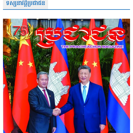
ទស្សនាវដ្តីប្រជាជន