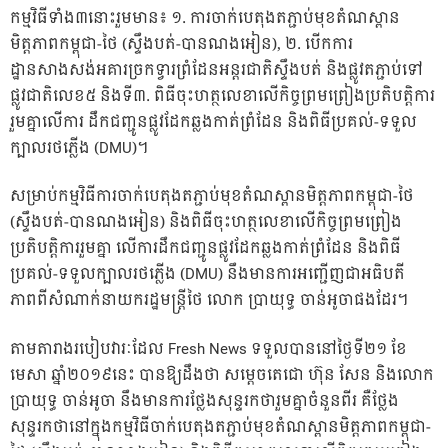
កម្មវិធីទាំង៣នោះរួមមាន៖ ១. ការចាក់បេតុងតភ្ជាប់មុខតំណស្ពាន
មិត្តភាពកម្ពុជា-ថៃ (ស្ទឹងបត់-បានណងអៀន), ២. បើកការ
ដ្ឋានសាងសង់អគារច្រកទ្វារព្រំដែនអន្តរជាតិស្ទឹងបត់ និងផ្លូវតភ្ជាប់ទៅ
ផ្លូវជាតិលេខ៥ និងទី៣. ពិធីចុះហត្ថលេខាលើកិច្ចព្រមព្រៀងប្រតិបត្តិការ
រួមគ្នាលើការ ដឹកជញ្ជូនផ្លូវដែកឆ្លងកាត់ព្រំដែន និងពិធីប្រគល់-ទទួល
ក្បាលរថភ្លើង (DMU)។
សម្រាប់កម្មវិធីការចាក់បេតុងតភ្ជាប់មុខតំណស្ពានមិត្តភាពកម្ពុជា-ថៃ
(ស្ទឹងបត់-បានណងអៀន) និងពិធីចុះហត្ថលេខាលើកិច្ចព្រមព្រៀង
ប្រតិបត្តិការរួមគ្នា លើការដឹកជញ្ជូនផ្លូវដែកឆ្លងកាត់ព្រំដែន និងពិធី
ប្រគល់-ទទួលក្បាលរថភ្លើង (DMU) នឹងមានការអញ្ជើញជាអធិបតី
ភាពពីសំណាក់នាយករដ្ឋមន្ត្រីថៃ លោក ប្រាយុទ្ធ ចាន់អូចាផងដែរ។
តាមតារាងរបៀបវារៈដែល Fresh News ទទួលបាននៅថ្ងៃទី២១ ខែ
មេសា ឆ្នាំ២០១៩នេះ បានឱ្យដឹងថា សម្តេចតេជោ ហ៊ុន សែន និងលោក
ប្រាយុទ្ធ ចាន់អូចា នឹងមានការថ្លែងសុន្ទរកថារួមគ្នាចំនួនពីរ គឺថ្លែង
សុន្ទរកថានៅក្នុងកម្មវិធីចាក់បេតុងតភ្ជាប់មុខតំណស្ពានមិត្តភាពកម្ពុជា-