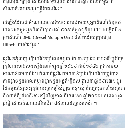
ចំនួនមួយគ្រឿង ដោយមានទូចំនួន៤ ដល់រាជរដ្ឋាភិបាលកម្ពុជា ពី
សំណាក់នាយករដ្ឋមន្ត្រីថៃផងដែរ។
រថភ្លើងដែលជាអំណោយរបស់ថៃនេះ ជាប់ជាមួយទូអ្នកដំណើរចំនួន៤
ដែលអាចផ្ទុកអ្នកដំណើរបានដល់ ៨០នាក់ក្នុងទូនីមួយៗ។ រថភ្លើងដឹក
អ្នកដំណើរ DMU (Diesel Multiple Unit) ផលិតដោយក្រុមហ៊ុន
Hitachi របស់ជប៉ុន។
ផ្លូវដែកភ្នំពេញ-ប៉ោយប៉ែតព្រំដែនកម្ពុជា-ថៃ មានប្រវែង ៣៨៦គីឡូម៉ែត្រ
ត្រូវបានសាងសង់ឡើងនៅអំឡុងឆ្នាំ១៩២៩ ដល់១៩៤២ ក្នុងសម័យ
អាណានិគមបារាំង។ កំណាត់ផ្លូវដែកមកកាន់ក្រុងប៉ោយប៉ែតត្រូវបាន
កាត់ផ្តាច់ក្នុងពេលកម្ពុជាធ្លាក់ក្នុងអន្លង់ភ្លើងសង្គ្រាមនាឆ្នាំ១៩៧៣។ ផ្លូវ
ដែកមួយខ្សែនេះត្រូវបានស្តារឡើងវិញជាបន្តបន្ទាប់រហូតរួចរាល់ជាស្ថាពរ
និងដាក់ឱ្យដំណើរការឡើងវិញកាលពីខែមេសា ឆ្នាំ២០១៨មុនពេលចូល
ឆ្នាំថ្មី ដោយចំណាយថវិកាជិត ៨៤លានដុល្លារអាមេរិក៕