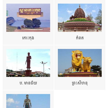
កោះកុង
កំពត
ប. មានជ័យ
ព្រះសីហនុ