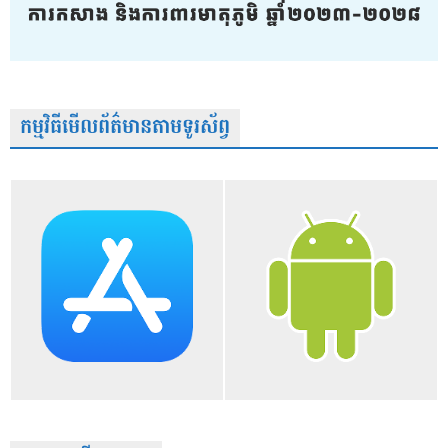
កម្មវិធីមើលព័ត៌មានតាមទូរស័ព្វ