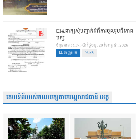
E14.ពាក្យសុំបញ្ជាក់អំពីការចូលរួមជីវភាព
បក្ស
ថ្ងៃ​ចន្ទ, 20 ខែ​កក្កដា, 2026
ចំនួនអាន ( 1.7k )
ទាញយក
96 KB
គេហទំព័ររបស់គណបក្សតាមបណ្តារាជធានី ខេត្ត