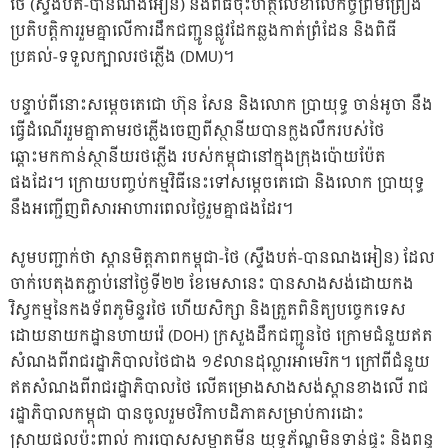
ថៃ (ស្ទឹងបត់-បានណងអៀន) និងពិធីចុះហត្ថលេខាលើកិច្ចព្រមព្រៀង
ប្រតិបត្តិការរួមគ្នាលើការដឹកជញ្ជូនផ្លូវដែកឆ្លងកាត់ព្រំដែន និងពិធី
ប្រគល់-ទទួលក្បាលរថភ្លើង (DMU)។
បន្ទាប់ពីនោះសម្តេចតេជោ ហ៊ុន សែន និងលោក ប្រាយុទ្ធ ចាន់អូចា នឹង
ធ្វើដំណើររួមគ្នាតាមរថភ្លើងចេញពីស្ថានីយបានក្លងលឹករបស់ថៃ
ឆ្ពោះមកកាន់ស្ថានីយរថភ្លើង របស់កម្ពុជានៅក្នុងក្រុងប៉ោយប៉ែត
ផងដែរ។ ក្រោយបញ្ចប់កម្មវិធីនេះទៅសម្តេចតេជោ និងលោក ប្រាយុទ្ធ
នឹងអញ្ជើញពិសារអាហារពេលថ្ងៃរួមគ្នាផងដែរ។
សូមបញ្ជាក់ថា ស្ពានមិត្តភាពកម្ពុជា-ថៃ (ស្ទឹងបត់-បានណងអៀន) ដែល
ចាក់បេតុងតភ្ជាប់នៅថ្ងៃទី២២ ខែមេសានេះ បានសាងសង់ដោយកង
វិស្វកម្មនៃកងទ័ពភូមិន្ទរថៃ ហើយសិក្សា និងត្រួតពិនិត្យបច្ចេកទេស
ដោយនាយកដ្ឋានហាយវ៉េ (DOH) ក្រសួងដឹកជញ្ជូនថៃ ក្រោមជំនួយឥត
សំណងពីរាជរដ្ឋាភិបាលថៃជាង ១៩លានដុល្លារអាមេរិក។ ក្រៅពីជំនួយ
ឥតសំណងពីរាជរដ្ឋាភិបាលថៃ លើគម្រោងសាងសង់ស្ពានខាងលើ រាជ
រដ្ឋាភិបាលកម្ពុជា បានចូលរួមថវិកាបដិភាគសម្រាប់ការដោះ
ស្រាយផលប៉ះពាល់ ការបោសសម្អាតមីន យុទ្ធភ័ណ្ឌមិនទាន់ផ្ទុះ និងពន្ធ