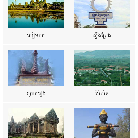
សៀមរាប
ស្ទឹងត្រែង
ស្វាយរៀង
ប៉ៃលិន