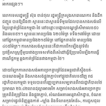
អាករផ្សេងៗ។
លោកទេសរដ្ឋមន្ត្រី ស៊ុន ចាន់ថុល រដ្ឋមន្ត្រីក្រសួងសាធារណការ និងដឹក
ជញ្ជូន បានឱ្យដឹងថា ស្ពាននេះជាស្ពានធំទីមួយដែលបានសាងសង់លើ
ខ្សែបន្ទាត់ព្រំដែនកម្ពុជា-ថៃ នៅចន្លោះបង្គោលខណ្ឌព្រំសីមាលេខ៥០
និងលេខ៥១។ ស្ពាននេះមានប្រវែង ៦២០ម៉ែត្រ ទទឹង១៧ម៉ែត្រ ដោយ
នៅផ្នែកកម្ពុជាមានប្រវែង២១៥ម៉ែត្រ នៅផ្នែកខាងថៃ មានប្រវែង
៤០៥ម៉ែត្រ។ ការសាងសង់ស្ពាននេះគឺជាការបើកឡើងនូវទំព័រ
ប្រវត្តិសាស្ត្រថ្មីមួយរវាងប្រទេសទាំងពីរសំដៅធ្វើឱ្យប្រសើរឡើងការធ្វើ
ពាណិជ្ជកម្ម ឆ្លងកាត់ព្រំដែនរវាងកម្ពុជា-ថៃ។
ដោយឡែកការសាងសង់អគារច្រកទ្វារព្រំដែនអន្តរជាតិស្ទឹងបត់-
បានណងអៀន និងសាងសង់ផ្លូវតភ្ជាប់ទៅផ្លូវជាតិលេខ៥វិញ រាជ
រដ្ឋាភិបាលកម្ពុជា ទទួលបានហិរញ្ញប្បទានសម្បទានពីរាជរដ្ឋាភិបាលថៃ
ប្រមាណ ២៦.៤២លានដុល្លារអាមេរិក សម្រាប់សាងសង់អគារច្រកទ្វារ
ត្រួតពិនិត្យព្រំដែន និងផ្លូវតភ្ជាប់, សំណង់អគារអន្តេវាសិកដ្ឋាន, ចំណត
សម្រាប់ផ្ទេរទំនិញឆ្លងកាត់ «ឃ្លាំង និងទីលានកុងតែន័រ», ការជួសជុល