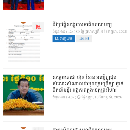
ជីវប្រវត្តិសង្ខេបសមាជិកគណបក្ស
ថ្ងៃ​ព្រហស្បតិ៍, 9 ខែ​កក្កដា, 2026
ចំនួនអាន ( 12k )
ទាញយក
104 KB
សម្តេចតេជោ ហ៊ុន សែន អញ្ជើញជួប
សំណេះសំណាលជាមួយក្រុមប្រឹក្សា ថ្នាក់
ដឹកនាំមន្ទីរ អង្គភាពក្នុងខេត្តព្រះវិហារ
ថ្ងៃ​សុក្រ, 10 ខែ​កក្កដា, 2026
ចំនួនអាន ( 4.5k )