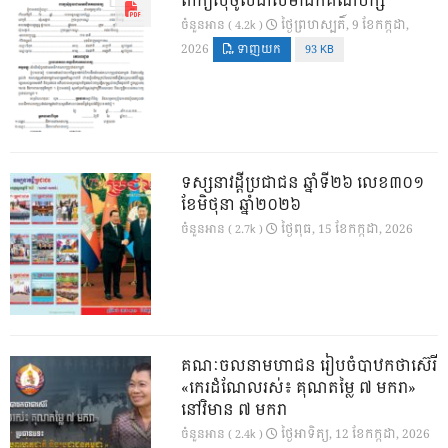
ពាក្យសុំចូលជាសមាជិកគណបក្ស
ថ្ងៃ​ព្រហស្បតិ៍, 9 ខែ​កក្កដា,
ចំនួនអាន ( 4.2k )
2026
ទាញយក
93 KB
ទស្សនាវដ្ដីប្រជាជន ឆ្នាំទី២៦ លេខ៣០១
ខែមិថុនា ឆ្នាំ២០២៦
ថ្ងៃ​ពុធ, 15 ខែ​កក្កដា, 2026
ចំនួនអាន ( 2.7k )
គណៈចលនាមហាជន រៀបចំបាឋកថាស៊េរី
«កេរដំណែលរស់៖ គុណតម្លៃ ៧ មករា»
នៅវិមាន ៧ មករា
ថ្ងៃ​អាទិត្យ, 12 ខែ​កក្កដា, 2026
ចំនួនអាន ( 2.4k )