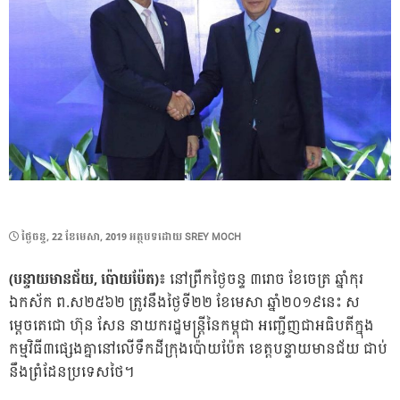
POSTED
ថ្ងៃ​ចន្ទ, 22 ខែ​មេសា, 2019
អត្ថបទដោយ
SREY MOCH
ON
(បន្ទាយមានជ័យ, ប៉ោយប៉ែត)៖
នៅព្រឹកថ្ងៃចន្ទ ៣រោច ខែចេត្រ ឆ្នាំកុរ
ឯកស័ក ព.ស២៥៦២ ត្រូវនឹងថ្ងៃទី២២ ខែមេសា ឆ្នាំ២០១៩នេះ ស
ម្តេចតេជោ ហ៊ុន សែន នាយករដ្ឋមន្ត្រីនៃកម្ពុជា អញ្ជើញជាអធិបតីក្នុង
កម្មវិធី៣ផ្សេងគ្នានៅលើទឹកដីក្រុងប៉ោយប៉ែត ខេត្តបន្ទាយមានជ័យ ជាប់
នឹងព្រំដែនប្រទេសថៃ។