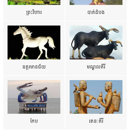
ព្រះវិហារ
បាត់ដំបង
ឧត្ដរមានជ័យ
មណ្ឌលគីរី
កែប
រតនៈគីរី