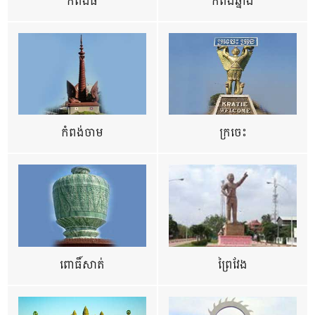
កំពង់ធំ
កំពង់ឆ្នាំង
កំពង់ចាម
ក្រចេះ
ពោធិ៍សាត់
ព្រៃវែង