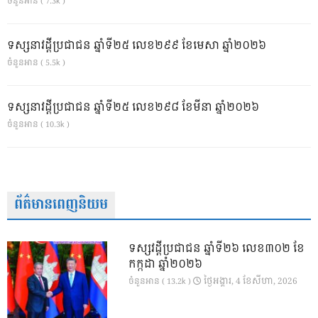
ចំនួនអាន ( 7.3k )
ទស្សនាវដ្ដីប្រជាជន ឆ្នាំទី២៥ លេខ២៩៩ ខែមេសា ឆ្នាំ២០២៦
ចំនួនអាន ( 5.5k )
ទស្សនាវដ្ដីប្រជាជន ឆ្នាំទី២៥ លេខ២៩៨ ខែមីនា ឆ្នាំ២០២៦
ចំនួនអាន ( 10.3k )
ព័ត៌មានពេញនិយម
ទស្សវដ្តីប្រជាជន ឆ្នាំទី២៦ លេខ៣០២ ខែ
កក្កដា ឆ្នាំ២០២៦
ថ្ងៃ​អង្គារ, 4 ខែ​សីហា, 2026
ចំនួនអាន ( 13.2k )