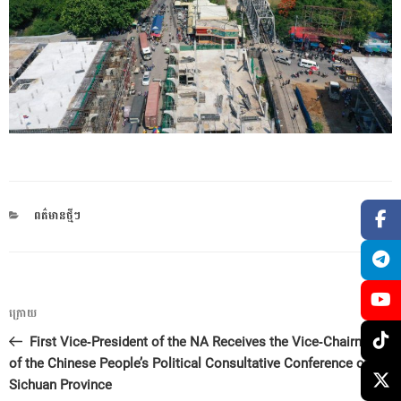
CATEGORIES
ពត៌មានថ្មីៗ
ការ​
អត្ថបទ
ក្រោយ
នាំទិស​
មុន
First Vice-President of the NA Receives the Vice-Chairman
ប្រកាស
of the Chinese People’s Political Consultative Conference of
Sichuan Province