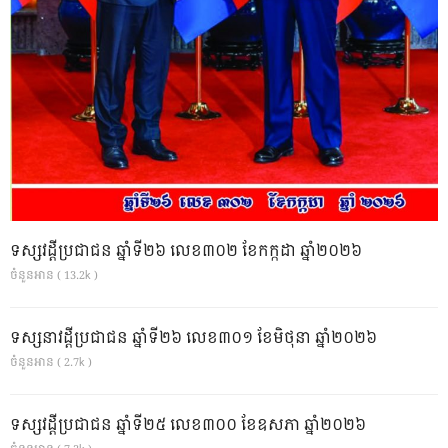
ទស្សវដ្តីប្រជាជន ឆ្នាំទី២៦ លេខ៣០២ ខែកក្កដា ឆ្នាំ២០២៦
ចំនួនអាន ( 13.2k )
ទស្សនាវដ្ដីប្រជាជន ឆ្នាំទី២៦ លេខ៣០១ ខែមិថុនា ឆ្នាំ២០២៦
ចំនួនអាន ( 2.7k )
ទស្សវដ្តីប្រជាជន ឆ្នាំទី២៥ លេខ៣០០ ខែឧសភា ឆ្នាំ២០២៦