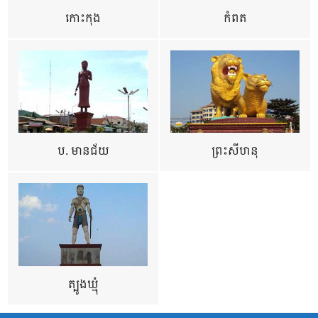
កោះកុង
កំពត
ប. មានជ័យ
ព្រះសីហនុ
ត្បូងឃ្មុំ