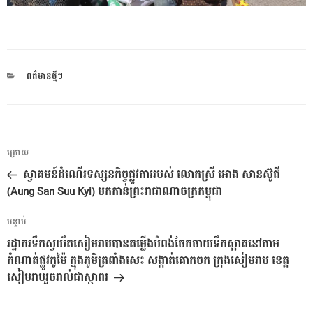
CATEGORIES
ពត៌មានថ្មីៗ
ការ​
អត្ថបទ
ក្រោយ
នាំទិស​
មុន
ស្វាគមន៍ដំណើរទស្សនកិច្ចផ្លូវការរបស់ លោកស្រី អោង សានស៊ូជី
ប្រកាស
(Aung San Suu Kyi) មកកាន់ព្រះរាជាណាចក្រកម្ពុជា
អត្ថបទ
បន្ទាប់
បន្ទាប់
រដ្ឋាករទឹកស្វយ័តសៀមរាបបានតម្លើងបំពង់ចែកចាយទឹកស្អាតនៅតាម
កំណាត់ផ្លូវកូម៉ៃ ក្នុងភូមិត្រពាំងសេះ សង្កាត់គោកចក ក្រុងសៀមរាប ខេត្ត
សៀមរាបរួចរាល់ជាស្ថាពរ