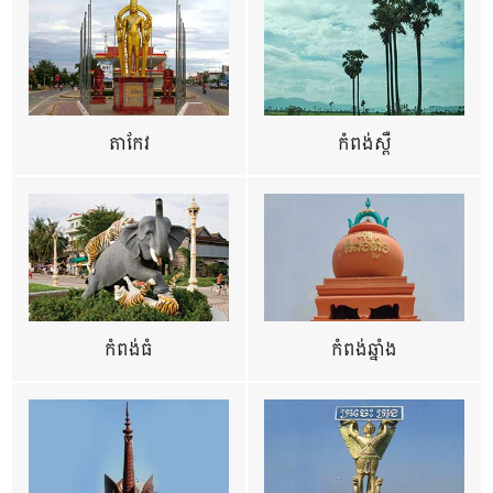
តាកែវ
កំពង់ស្ពឺ
កំពង់ធំ
កំពង់ឆ្នាំង