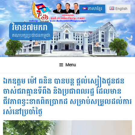
Skip
ភាសាខ្មែរ
English
to
content
វិមាន៧មករា
គណបក្សប្រជាជនកម្ពុជា
Menu
ឯកឧត្តម ម៉ៅ ធនិន បានបន្ត ផ្តល់ស្បៀងជូនជន
ចាស់ជរាគ្មានទីពឹង និងប្រជាពលរដ្ឋ ដែលមាន
ជីវភាពខ្វះខាតពិតប្រាកដ សម្រាប់សម្រួលដល់ការ
រស់នៅប្រចាំថ្ងៃ