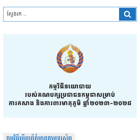
ស្វែ
កម្មវិធីមើលព័ត៌មានតាមទូរស័ព្វ