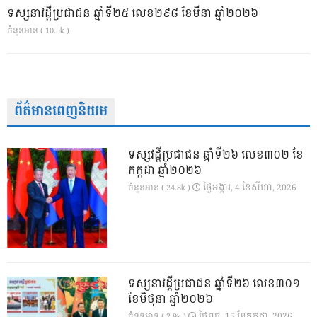
ទស្សនាវដ្ដីប្រជាជន ឆ្នាំទី២៥ លេខ២៩៨ ខែមីនា ឆ្នាំ២០២៦
ចំនួនអាន ( 10.5k )
ព័ត៌មានពេញនិយម
ទស្សវដ្តីប្រជាជន ឆ្នាំទី២៦ លេខ៣០២ ខែ
កក្កដា ឆ្នាំ២០២៦
ថ្ងៃ​អង្គារ, 4 ខែ​សីហា, 2026
ចំនួនអាន ( 24.8k )
ទស្សនាវដ្ដីប្រជាជន ឆ្នាំទី២៦ លេខ៣០១
ខែមិថុនា ឆ្នាំ២០២៦
ថ្ងៃ​ពុធ, 15 ខែ​កក្កដា, 2026
ចំនួនអាន ( 2.9k )