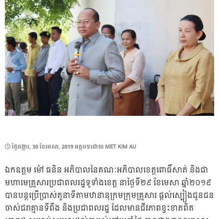
POSTED
ថ្ងៃ​អង្គារ, 30 ខែ​មេសា, 2019
អត្ថបទដោយ
MET KIM AU
ON
ឯកឧត្តម ម៉ៅ ធនិន អភិបាលនៃគណៈអភិបាលខេត្តពោធិ៍សាត់ និងជា
មហាមេគ្រួសារប្រជាពលរដ្ឋទូទាំងខេត្ត នាថ្ងៃទី២៩ ខែមេសា ឆ្នាំ២០១៩
បានបន្តប្រើប្រាស់តួនាទីតាមឋានានុក្រមក្រុមគ្រួសារ ផ្តល់ស្បៀងជូនជន
ចាស់ជរាគ្មានទីពឹង និងប្រជាពលរដ្ឋ ដែលមានជីវភាពខ្វះខាតពិត