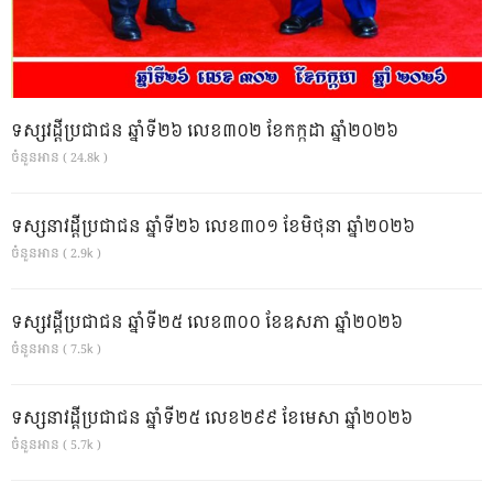
ទស្សវដ្តីប្រជាជន ឆ្នាំទី២៦ លេខ៣០២ ខែកក្កដា ឆ្នាំ២០២៦
ចំនួនអាន ( 24.8k )
ទស្សនាវដ្ដីប្រជាជន ឆ្នាំទី២៦ លេខ៣០១ ខែមិថុនា ឆ្នាំ២០២៦
ចំនួនអាន ( 2.9k )
ទស្សវដ្តីប្រជាជន ឆ្នាំទី២៥ លេខ៣០០ ខែឧសភា ឆ្នាំ២០២៦
ចំនួនអាន ( 7.5k )
ទស្សនាវដ្ដីប្រជាជន ឆ្នាំទី២៥ លេខ២៩៩ ខែមេសា ឆ្នាំ២០២៦
ចំនួនអាន ( 5.7k )