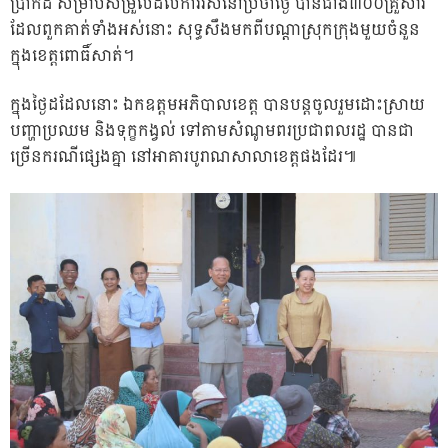
ប្រាកដ សម្រាប់សម្រួលដល់ការរស់នៅប្រចាំថ្ងៃ បានជាង៣០០គ្រួសារ
ដែលពួកគាត់ទាំងអស់នោះ សុទ្ធសឹងមកពីបណ្តាស្រុកក្រុងមួយចំនួន
ក្នុងខេត្តពោធិ៍សាត់។
ក្នុងថ្ងៃដដែលនោះ ឯកឧត្តមអភិបាលខេត្ត បានបន្តចូលរួមដោះស្រាយ
បញ្ហាប្រឈម និងទុក្ខកង្វល់ ទៅតាមសំណូមពរប្រជាពលរដ្ឋ បានជា
ច្រើនករណីផ្សេងគ្នា នៅអាគារបូរាណសាលាខេត្តផងដែរ៕