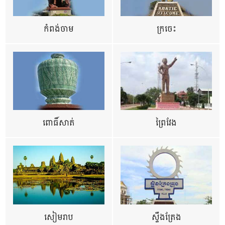
កំពង់ចាម
ក្រចេះ
ពោធិ៍សាត់
ព្រៃវែង
សៀមរាប
ស្ទឹងត្រែង