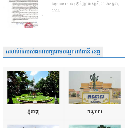
ថ្ងៃ​ព្រហស្បតិ៍, 23 ខែ​កក្កដា,
ចំនួនអាន ( 1.4k )
2026
គេហទំព័ររបស់គណបក្សតាមបណ្តារាជធានី ខេត្ត
ភ្នំពេញ
កណ្តាល