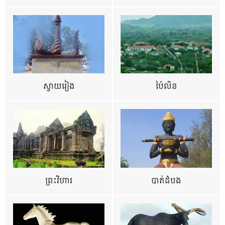
ស្វាយរៀង
ប៉ៃលិន
ព្រះវិហារ
បាត់ដំបង