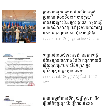
ប្រមុខការទូតកម្ពុជា៖ ជនស៊ីវិលកម្ពុជា
ប្រមាណ ២០០០០នាក់ បានក្លាយ
ជាជនរងគ្រោះនៃជម្លោះព្រំដែន, កម្ពុជាស្នើ
សហការីអាស៊ានជួយគាំទ្រការអំពាវនាវឱ្យ
ពួកគាត់ត្រឡប់ទៅកាន់ផ្ទះសម្បែងវិញ
ថ្ងៃ​អង្គារ, 21 ខែ​កក្កដា, 2026
ចំនួនអាន ( 1.5k )
ទន្ទ្រានមិនឈប់ទេ! កម្ពុជា បន្តតវ៉ាទង្វើ
បំពានច្បាប់របស់កងទ័ពថៃ ឈូសឆាយដី
ធ្វើផ្លូវចូលជ្រៅមកលើដីកម្ពុជា ក្នុង
ភូមិសាស្ត្រខេត្តឧត្តរមានជ័យ
ថ្ងៃ​ព្រហស្បតិ៍, 23 ខែ​កក្កដា,
ចំនួនអាន ( 1.4k )
2026
គណៈកម្មាធិការអចិន្ត្រៃយ៍ព្រឹទ្ធសភា នឹង
រៀបចំកិច្ចប្រជុំ លើរបៀបវារៈចំនួន៥