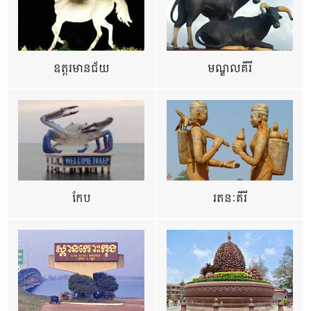
ឧត្ដរមានជ័យ
មណ្ឌលគីរី
កែប
រតនៈគីរី