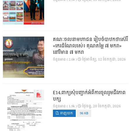
គណៈចលនាមហាជន រៀបចំបាឋកថាស៊េរី
«កេរដំណែលរស់៖ គុណតម្លៃ ៧ មករា»
នៅវិមាន ៧ មករា
ថ្ងៃ​អាទិត្យ, 12 ខែ​កក្កដា, 2026
ចំនួនអាន ( 2.6k )
E14.ពាក្យសុំបញ្ជាក់អំពីការចូលរួមជីវភាព
បក្ស
ថ្ងៃ​ចន្ទ, 20 ខែ​កក្កដា, 2026
ចំនួនអាន ( 1.9k )
ទាញយក
96 KB