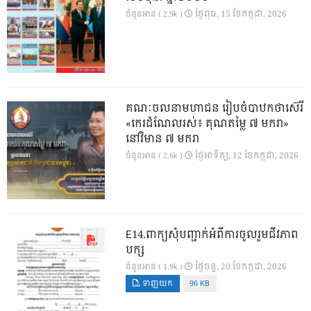
ថ្ងៃ​ពុធ, 15 ខែ​កក្កដា, 2026
ចំនួនអាន ( 2.9k )
គណៈចលនាមហាជន រៀបចំបាឋកថាស៊េរី
«កេរដំណែលរស់៖ គុណតម្លៃ ៧ មករា»
នៅវិមាន ៧ មករា
ថ្ងៃ​អាទិត្យ, 12 ខែ​កក្កដា, 2026
ចំនួនអាន ( 2.6k )
E14.ពាក្យសុំបញ្ជាក់អំពីការចូលរួមជីវភាព
បក្ស
ថ្ងៃ​ចន្ទ, 20 ខែ​កក្កដា, 2026
ចំនួនអាន ( 1.9k )
ទាញយក
96 KB