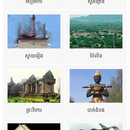
សៀមរាប
ស្ទឹងត្រែង
ស្វាយរៀង
ប៉ៃលិន
ព្រះវិហារ
បាត់ដំបង