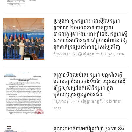
ប្រមុខការទូតកម្ពុជា៖ ជនស៊ីវិលកម្ពុជា
ប្រមាណ ២០០០០នាក់ បានក្លាយ
ជាជនរងគ្រោះនៃជម្លោះព្រំដែន, កម្ពុជាស្នើ
សហការីអាស៊ានជួយគាំទ្រការអំពាវនាវឱ្យ
ពួកគាត់ត្រឡប់ទៅកាន់ផ្ទះសម្បែងវិញ
ថ្ងៃ​អង្គារ, 21 ខែ​កក្កដា, 2026
ចំនួនអាន ( 1.5k )
ទន្ទ្រានមិនឈប់ទេ! កម្ពុជា បន្តតវ៉ាទង្វើ
បំពានច្បាប់របស់កងទ័ពថៃ ឈូសឆាយដី
ធ្វើផ្លូវចូលជ្រៅមកលើដីកម្ពុជា ក្នុង
ភូមិសាស្ត្រខេត្តឧត្តរមានជ័យ
ថ្ងៃ​ព្រហស្បតិ៍, 23 ខែ​កក្កដា,
ចំនួនអាន ( 1.4k )
2026
គណៈកម្មាធិការអចិន្ត្រៃយ៍ព្រឹទ្ធសភា នឹង