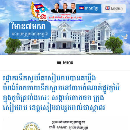
Skip
ភាសាខ្មែរ
English
to
content
វិមាន៧មករា
គណបក្សប្រជាជនកម្ពុជា
Menu
រដ្ឋាករទឹកស្វយ័តសៀមរាបបានតម្លើង
បំពង់ចែកចាយទឹកស្អាតនៅតាមកំណាត់ផ្លូវកូម៉ៃ
ក្នុងភូមិត្រពាំងសេះ សង្កាត់គោកចក ក្រុង
សៀមរាប ខេត្តសៀមរាបរួចរាល់ជាស្ថាពរ