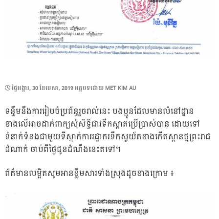
POSTED
ថ្ងៃ​អង្គារ, 30 ខែ​មេសា, 2019
អត្ថបទដោយ
MET KIM AU
ON
ទន្ទឹមនឹងការរៀបចំប្រព័ន្ធរួចរាល់នេះ បងប្អូនដែលមានលំនៅដ្ឋាន
ខាងលើអាចដាក់ពាក្យសុំសិទ្ធិជាវទឹកស្អាតប្រើប្រាស់បាន ដោយទៅ
ទំនាក់ទំនងជាមួយទីស្នាក់ការរដ្ឋាករទឹកស្វយ័តខាងកើតស្ពានថ្មព្រះរាជ
ដំណាក់ ចាប់ពីថ្ងៃជូនដំណឹងនេះតទៅ។
ព័ត៌មានលម្អិតសូមអានខ្លឹមសារទាំងស្រុងដូចខាងក្រោម ៖