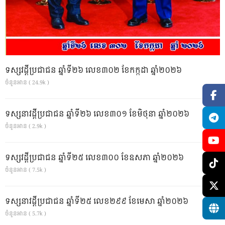
ទស្សវដ្តីប្រជាជន ឆ្នាំទី២៦ លេខ៣០២ ខែកក្កដា ឆ្នាំ២០២៦
ចំនួនអាន ( 24.9k )
ទស្សនាវដ្ដីប្រជាជន ឆ្នាំទី២៦ លេខ៣០១ ខែមិថុនា ឆ្នាំ២០២៦
ចំនួនអាន ( 2.9k )
ទស្សវដ្តីប្រជាជន ឆ្នាំទី២៥ លេខ៣០០ ខែឧសភា ឆ្នាំ២០២៦
ចំនួនអាន ( 7.5k )
ទស្សនាវដ្ដីប្រជាជន ឆ្នាំទី២៥ លេខ២៩៩ ខែមេសា ឆ្នាំ២០២៦
ចំនួនអាន ( 5.7k )