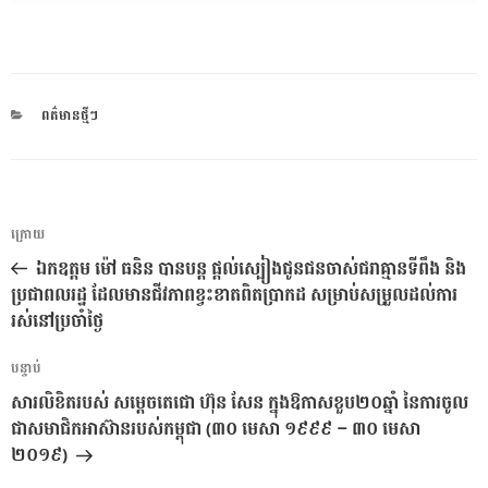
CATEGORIES
ពត៌មានថ្មីៗ
ការ​
អត្ថបទ
ក្រោយ
នាំទិស​
មុន
ឯកឧត្តម ម៉ៅ ធនិន បានបន្ត ផ្តល់ស្បៀងជូនជនចាស់ជរាគ្មានទីពឹង និង
ប្រកាស
ប្រជាពលរដ្ឋ ដែលមានជីវភាពខ្វះខាតពិតប្រាកដ សម្រាប់សម្រួលដល់ការ
រស់នៅប្រចាំថ្ងៃ
អត្ថបទ
បន្ទាប់
បន្ទាប់
សារលិខិតរបស់ សម្តេចតេជោ ហ៊ុន សែន ក្នុងឱកាសខួប២០ឆ្នាំ នៃការចូល
ជាសមាជិកអាស៊ានរបស់កម្ពុជា (៣០ មេសា ១៩៩៩ – ៣០ មេសា
២០១៩)