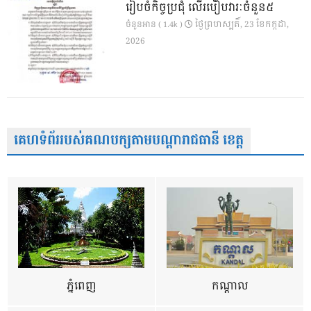
រៀបចំកិច្ចប្រជុំ លើរបៀបវារៈចំនួន៥
ថ្ងៃ​ព្រហស្បតិ៍, 23 ខែ​កក្កដា,
ចំនួនអាន ( 1.4k )
2026
គេហទំព័ររបស់គណបក្សតាមបណ្តារាជធានី ខេត្ត
ភ្នំពេញ
កណ្តាល