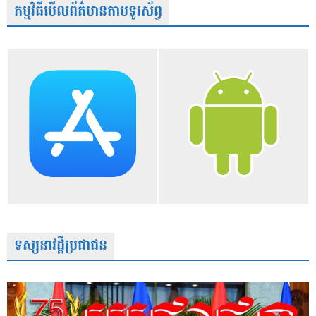
កម្មវិធីមើលព័ត៌មានតាមទូរស័ព្វ
ទស្សនាវដ្តីប្រជាជន