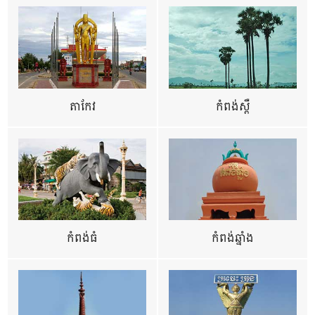
តាកែវ
កំពង់ស្ពឺ
កំពង់ធំ
កំពង់ឆ្នាំង