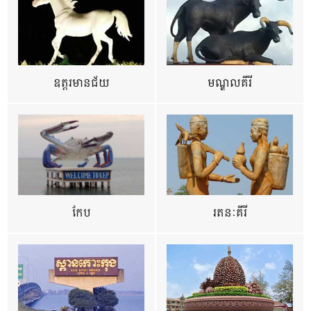
ឧត្ដរមានជ័យ
មណ្ឌលគីរី
កែប
រតនៈគីរី