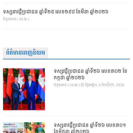
ទស្សនាវដ្ដីប្រជាជន ឆ្នាំទី២៥ លេខ២៩៨ ខែមីនា ឆ្នាំ២០២៦
ចំនួនអាន ( 10.5k )
ព័ត៌មានពេញនិយម
ទស្សវដ្តីប្រជាជន ឆ្នាំទី២៦ លេខ៣០២ ខែ
កក្កដា ឆ្នាំ២០២៦
ថ្ងៃ​អង្គារ, 4 ខែ​សីហា, 2026
ចំនួនអាន ( 24.9k )
ទស្សនាវដ្ដីប្រជាជន ឆ្នាំទី២៦ លេខ៣០១
ខែមិថុនា ឆ្នាំ២០២៦