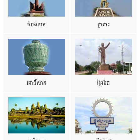
កំពង់ចាម
ក្រចេះ
ពោធិ៍សាត់
ព្រៃវែង