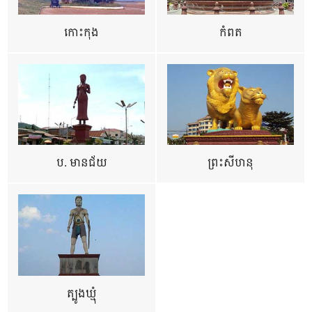
កោះកុង
កំពត
ប. មានជ័យ
ព្រះសីហនុ
ត្បូងឃ្មុំ