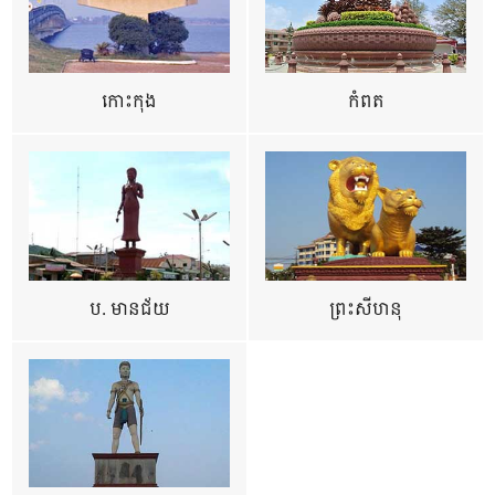
កោះកុង
កំពត
ប. មានជ័យ
ព្រះសីហនុ