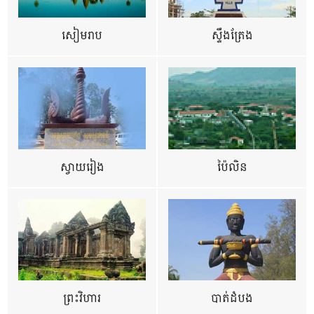
សៀមរាប
ស្ទឹងត្រែង
ស្វាយរៀង
ប៉ៃលិន
ព្រះវិហារ
បាត់ដំបង