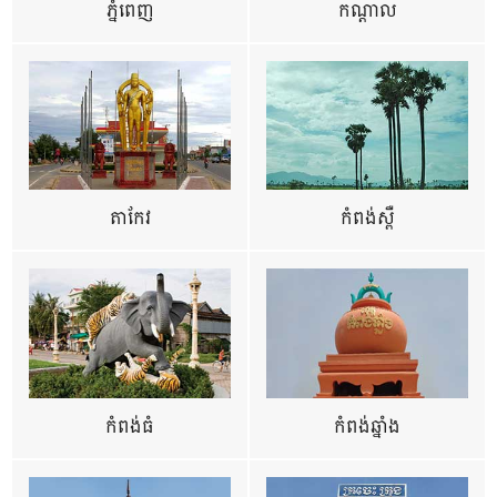
ភ្នំពេញ
កណ្តាល
តាកែវ
កំពង់ស្ពឺ
កំពង់ធំ
កំពង់ឆ្នាំង