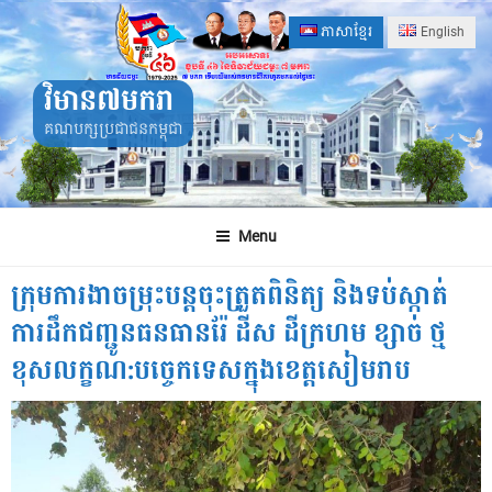
Skip
ភាសាខ្មែរ
English
to
content
វិមាន៧មករា
គណបក្សប្រជាជនកម្ពុជា
Menu
ក្រុមការងាចម្រុះបន្តចុះត្រួតពិនិត្យ និងទប់ស្កាត់
ការដឹកជញ្ជូនធនធានរ៉ែ ដីស ដីក្រហម ខ្សាច់ ថ្ម
ខុសលក្ខណ:បច្ចេកទេសក្នុងខេត្តសៀមរាប