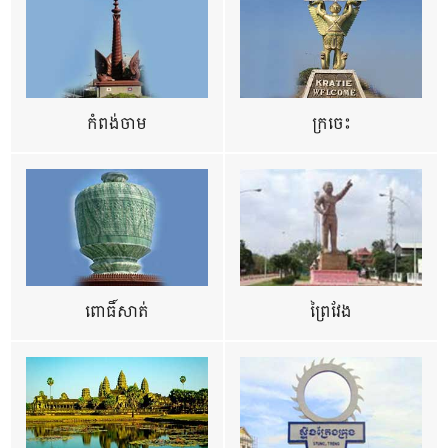
កំពង់ចាម
ក្រចេះ
ពោធិ៍សាត់
ព្រៃវែង