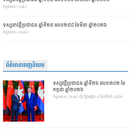
ចំនួនអាន ( 5.8k )
ទស្សនាវដ្ដីប្រជាជន ឆ្នាំទី២៥ លេខ២៩៨ ខែមីនា ឆ្នាំ២០២៦
ចំនួនអាន ( 10.6k )
ព័ត៌មានពេញនិយម
ទស្សវដ្តីប្រជាជន ឆ្នាំទី២៦ លេខ៣០២ ខែ
កក្កដា ឆ្នាំ២០២៦
ថ្ងៃ​អង្គារ, 4 ខែ​សីហា, 2026
ចំនួនអាន ( 29.4k )