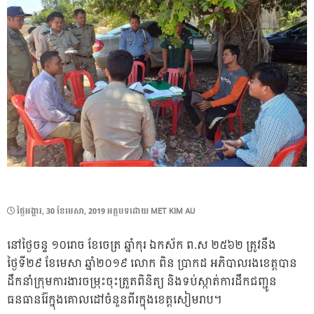
POSTED
ថ្ងៃ​អង្គារ, 30 ខែ​មេសា, 2019
អត្ថបទដោយ
MET KIM AU
ON
នៅថ្ងៃចន្ទ ១០រោច ខែចេត្រ ឆ្នាំកុរ ឯកស័ក ព.ស ២៥៦២ ត្រូវនឹង
ថ្ងៃទី២៩ ខែមេសា ឆ្នាំ២០១៩ លោក ពិន ប្រាកដ អភិបាលរងខេត្តបាន
ដឹកនាំក្រុមការងារចម្រុះចុះត្រួតពិនិត្យ និងទប់ស្កាត់ការដឹកជញ្ជូន
ធនធានរ៉ែក្នុងគោលដៅចំនួនពីរក្នុងខេត្តសៀមរាប។