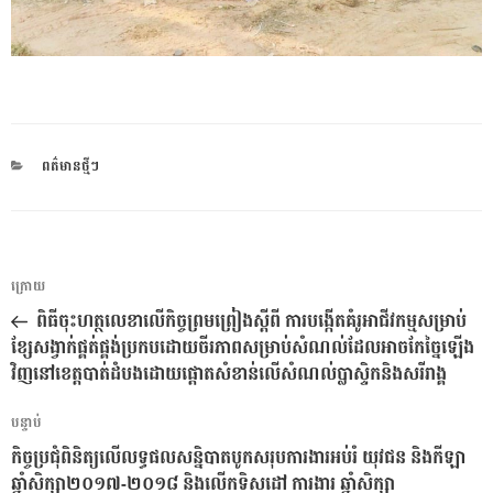
CATEGORIES
ពត៌មានថ្មីៗ
ការ​
អត្ថបទ
ក្រោយ
នាំទិស​
មុន
ពិធីចុះហត្ថលេខាលើកិច្ចព្រមព្រៀងស្តីពី ការបង្កើតគំរូអាជីវកម្មសម្រាប់
ប្រកាស
ខ្សែសង្វាក់ផ្គត់ផ្គង់ប្រកបដោយចីរភាពសម្រាប់សំណល់ដែលអាចកែច្នៃឡើង
វិញនៅខេត្តបាត់ដំបងដោយផ្តោតសំខាន់លើសំណល់ប្លាស្ទិកនិងសរីរាង្គ
អត្ថបទ
បន្ទាប់
បន្ទាប់
កិច្ចប្រជុំពិនិត្យលើលទ្ធផលសន្និបាតបូកសរុបការងារអប់រំ យុវជន និងកីឡា
ឆ្នាំសិក្សា២០១៧-២០១៨ និងលើកទិសដៅ ការងារ ឆ្នាំសិក្សា