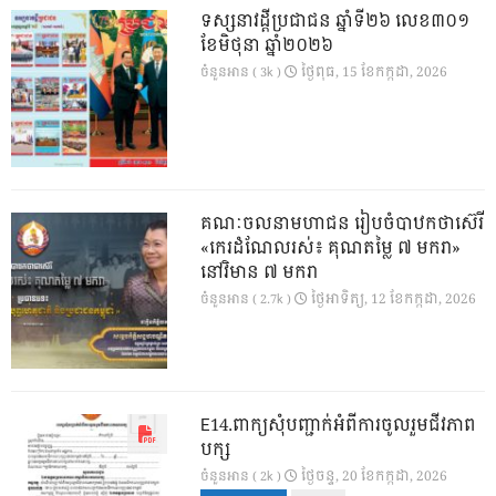
ទស្សនាវដ្ដីប្រជាជន ឆ្នាំទី២៦ លេខ៣០១
ខែមិថុនា ឆ្នាំ២០២៦
ថ្ងៃ​ពុធ, 15 ខែ​កក្កដា, 2026
ចំនួនអាន ( 3k )
គណៈចលនាមហាជន រៀបចំបាឋកថាស៊េរី
«កេរដំណែលរស់៖ គុណតម្លៃ ៧ មករា»
នៅវិមាន ៧ មករា
ថ្ងៃ​អាទិត្យ, 12 ខែ​កក្កដា, 2026
ចំនួនអាន ( 2.7k )
E14.ពាក្យសុំបញ្ជាក់អំពីការចូលរួមជីវភាព
បក្ស
ថ្ងៃ​ចន្ទ, 20 ខែ​កក្កដា, 2026
ចំនួនអាន ( 2k )