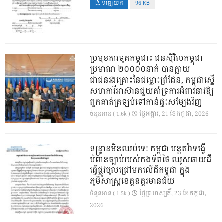
ទាញយក
96 KB
ប្រមុខការទូតកម្ពុជា៖ ជនស៊ីវិលកម្ពុជា
ប្រមាណ ២០០០០នាក់ បានក្លាយ
ជាជនរងគ្រោះនៃជម្លោះព្រំដែន, កម្ពុជាស្នើ
សហការីអាស៊ានជួយគាំទ្រការអំពាវនាវឱ្យ
ពួកគាត់ត្រឡប់ទៅកាន់ផ្ទះសម្បែងវិញ
ថ្ងៃ​អង្គារ, 21 ខែ​កក្កដា, 2026
ចំនួនអាន ( 1.6k )
ទន្ទ្រានមិនឈប់ទេ! កម្ពុជា បន្តតវ៉ាទង្វើ
បំពានច្បាប់របស់កងទ័ពថៃ ឈូសឆាយដី
ធ្វើផ្លូវចូលជ្រៅមកលើដីកម្ពុជា ក្នុង
ភូមិសាស្ត្រខេត្តឧត្តរមានជ័យ
ថ្ងៃ​ព្រហស្បតិ៍, 23 ខែ​កក្កដា,
ចំនួនអាន ( 1.5k )
2026