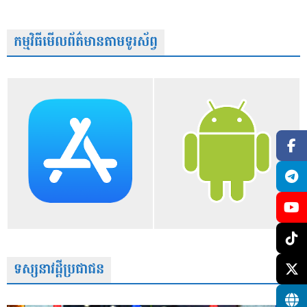
កម្មវិធីមើលព័ត៌មានតាមទូរស័ព្វ
ទស្សនាវដ្តីប្រជាជន