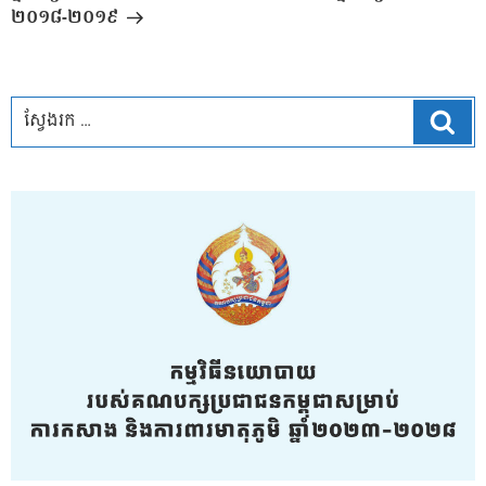
២០១៨-២០១៩
ស្វែ