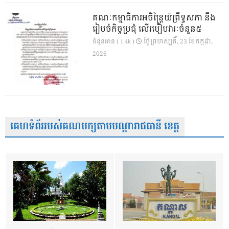
គណៈកម្មាធិការអចិន្ត្រៃយ៍ព្រឹទ្ធសភា នឹង
រៀបចំកិច្ចប្រជុំ លើរបៀបវារៈចំនួន៥
ថ្ងៃ​ព្រហស្បតិ៍, 23 ខែ​កក្កដា,
ចំនួនអាន ( 1.4k )
2026
គេហទំព័ររបស់គណបក្សតាមបណ្តារាជធានី ខេត្ត