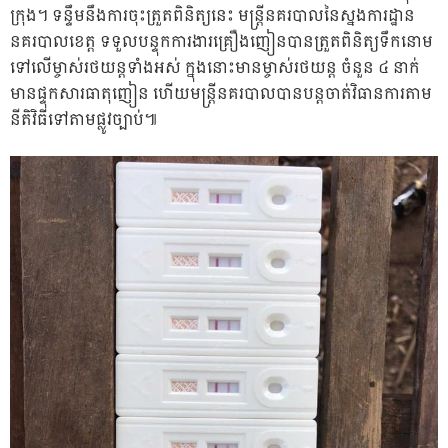
ក្រុង​។ ទន្ទឹមនឹងការចុះត្រួតពិនិត្យនេះ មន្ត្រីនគរបាលនៃស្នងការដ្ឋាន
នគរបាលខេត្ត ទទួលបន្ទុកការងារគ្រឿងញៀនបានត្រួតពិនិត្យទឹកនោម
ទៅលើម្ចាស់រថយន្តទាំងអស់ ក្នុងនោះមានម្ចាស់រថយន្ត ចំនួន ៤ នាក់
មានផ្ទុកសារធាតុញៀន ហើយមន្ត្រីនគរបាលបានបន្តចាត់វិធានការតាម
នីតិវិធីទៅតាមផ្លូវច្បាប់៕