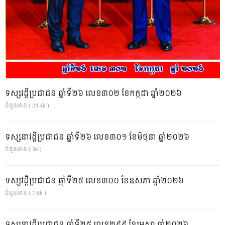
ទស្សវដ្តីប្រជាជន ឆ្នាំទី២៦ លេខ៣០២ ខែកក្កដា ឆ្នាំ២០២៦
ចំនួនអាន ( 29.4k )
ទស្សនាវដ្ដីប្រជាជន ឆ្នាំទី២៦ លេខ៣០១ ខែមិថុនា ឆ្នាំ២០២៦
ចំនួនអាន ( 3k )
ទស្សវដ្តីប្រជាជន ឆ្នាំទី២៥ លេខ៣០០ ខែឧសភា ឆ្នាំ២០២៦
ចំនួនអាន ( 7.6k )
ទស្សនាវដ្ដីប្រជាជន ឆ្នាំទី២៥ លេខ២៩៩ ខែមេសា ឆ្នាំ២០២៦