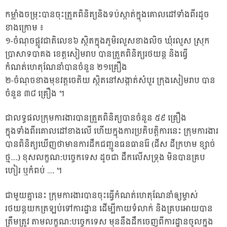
កម្លាំងចម្រុះបានចុះត្រួតពិនិត្យនិងទប់ស្កាត់ក្នុងគោលដៅទាំងពីរដូច
ខាងក្រោម ៖
១-ចំណុចផ្លូវជាតិលេខ៦ ស្ថិតក្នុងភូមិរលួសខាងលិច ឃុំរលួស ស្រុក
ប្រាសាទបាគង​ ខេត្តសៀមរាប​ បានត្រួតពិនិត្យរថយន្ត និងធ្វើ
កំណត់ហេតុណែនាំបានចំនួន ២១គ្រឿង
២-ចំណុចខាងមុខវត្តចេតិយ ស្ថិតនៅសង្កាត់សំបួរ ក្រុងសៀមរាប បាន
ចំនួន ៣៨ គ្រឿង ។
ជាលទ្ធផលក្រុមការងារបានត្រួតពិនិត្យបានចំនួន ៥៩ គ្រឿង
ក្នុងទាំងពីរគោលដៅខាងលើ ហើយក្នុងការប្រតិបត្តិការនេះ ក្រុមការងារ
បានពិនិត្យឃើញថាមានការដឹកជញ្ជូនធនធានរ៉ែ (ដីស ដីក្រហម ខ្សាច់
ថ្ម….) ខុសលក្ខណ:បច្ចេកទេស ដូចជា ដឹកលើសទ្រុង មិនបានគ្រប
ហៀរ ឬកំពប់ …. ។
ជាមួយគ្នានេះ ក្រុមការងារបានចុះធ្វើកំណត់ហេតុ​ណែនាំឲ្យម្ចាស់
រថយន្តយកត្រឡប់ទៅការដ្ឋាន ដើម្បីកាយទំលាក់ និងគ្របអោយបាន
ត្រឹមត្រូវ​ តាមលក្ខណ:បច្ចេកទេស មុននឹងដឹកចេញពីការដ្ឋានចូលក្នុង