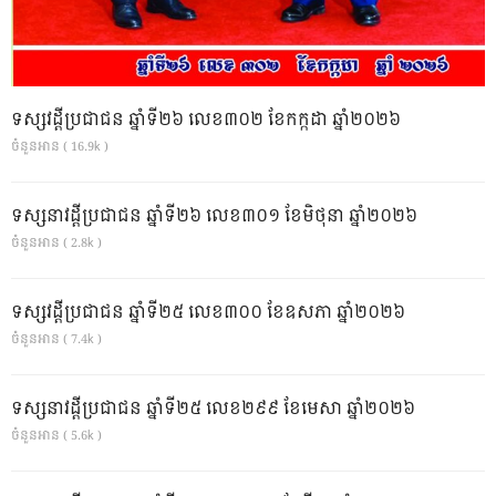
ទស្សវដ្តីប្រជាជន ឆ្នាំទី២៦ លេខ៣០២ ខែកក្កដា ឆ្នាំ២០២៦
ចំនួនអាន ( 16.9k )
ទស្សនាវដ្ដីប្រជាជន ឆ្នាំទី២៦ លេខ៣០១ ខែមិថុនា ឆ្នាំ២០២៦
ចំនួនអាន ( 2.8k )
ទស្សវដ្តីប្រជាជន ឆ្នាំទី២៥ លេខ៣០០ ខែឧសភា ឆ្នាំ២០២៦
ចំនួនអាន ( 7.4k )
ទស្សនាវដ្ដីប្រជាជន ឆ្នាំទី២៥ លេខ២៩៩ ខែមេសា ឆ្នាំ២០២៦
ចំនួនអាន ( 5.6k )