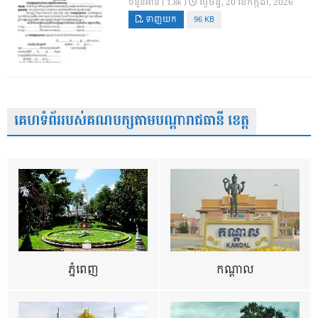
ថ្ងៃ​ចន្ទ, 20 ខែ​កក្កដា, 2026
ចំនួនអាន ( 1.8k )
ទាញយក
96 KB
គេហទំព័ររបស់គណបក្សតាមបណ្តារាជធានី ខេត្ត
ភ្នំពេញ
កណ្តាល