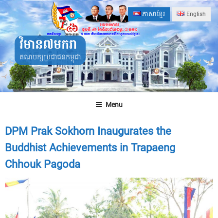
Skip
ភាសាខ្មែរ
English
to
content
វិមាន៧មករា
គណបក្សប្រជាជនកម្ពុជា
Menu
DPM Prak Sokhorn Inaugurates the
Buddhist Achievements in Trapaeng
Chhouk Pagoda