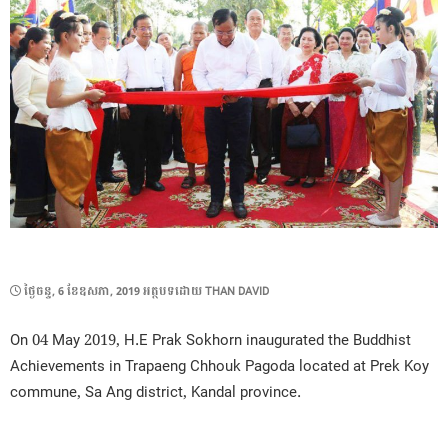
POSTED
ថ្ងៃ​ចន្ទ, 6 ខែ​ឧសភា, 2019
អត្ថបទដោយ
THAN DAVID
ON
On 04 May 2019, H.E Prak Sokhorn inaugurated the Buddhist
Achievements in Trapaeng Chhouk Pagoda located at Prek Koy
commune, Sa Ang district, Kandal province.