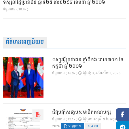
ទស្សនាវដ្ដីប្រជាជន ឆ្នាំទី២៥ លេខ២៩៨ ខែមីនា ឆ្នាំ២០២៦
ចំនួនអាន ( 10.4k )
ព័ត៌មានពេញនិយម
ទស្សវដ្តីប្រជាជន ឆ្នាំទី២៦ លេខ៣០២ ខែ
កក្កដា ឆ្នាំ២០២៦
ថ្ងៃ​អង្គារ, 4 ខែ​សីហា, 2026
ចំនួនអាន ( 16.9k )
ជីវប្រវត្តិសង្ខេបសមាជិកគណបក្ស
ថ្ងៃ​ព្រហស្បតិ៍, 9 ខែ​កក្កដា,
ចំនួនអាន ( 12.1k )
2026
ទាញយក
104 KB