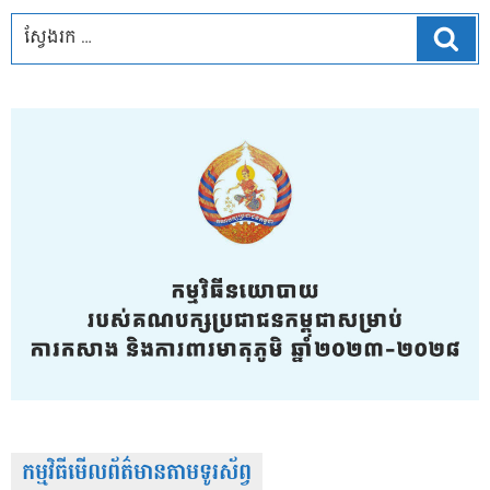
ស្វែ
កម្មវិធីមើលព័ត៌មានតាមទូរស័ព្វ