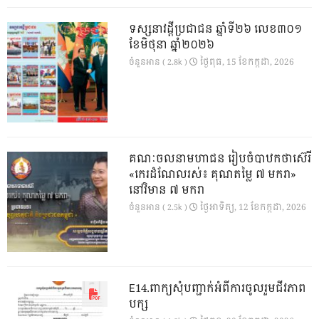
ទស្សនាវដ្ដីប្រជាជន ឆ្នាំទី២៦ លេខ៣០១
ខែមិថុនា ឆ្នាំ២០២៦
ថ្ងៃ​ពុធ, 15 ខែ​កក្កដា, 2026
ចំនួនអាន ( 2.8k )
គណៈចលនាមហាជន រៀបចំបាឋកថាស៊េរី
«កេរដំណែលរស់៖ គុណតម្លៃ ៧ មករា»
នៅវិមាន ៧ មករា
ថ្ងៃ​អាទិត្យ, 12 ខែ​កក្កដា, 2026
ចំនួនអាន ( 2.5k )
E14.ពាក្យសុំបញ្ជាក់អំពីការចូលរួមជីវភាព
បក្ស