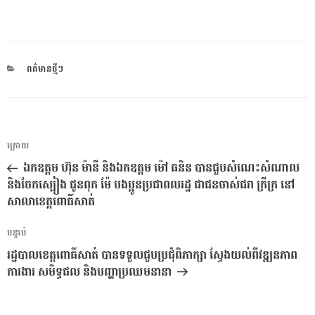
CATEGORIES
ពត៌មានថ្មីៗ
ការ​
អត្ថបទ
ក្រោយ
នាំទិស​
មុន
ឯកឧត្តម ហ៊ុន ម៉ានី និងឯកឧត្តម​ ម៉ៅ​ ធនិន បានជួបសំណេះសំណាល​
ប្រកាស
និងចែកស្បៀង​ ជូនពុក ម៉ែ បងប្អូន​ប្រជាពលរដ្ឋ​ ជាជនចាស់ជរា​ ក្រីក្រ នៅ
សាលាខេត្តពោធិ៍សាត់
អត្ថបទ
បន្ទាប់
បន្ទាប់
រដ្ឋបាលខេត្តពោធិ៍សាត់ បានទទួលជួបប្រជុំពិភាក្សា ស្វែងយល់ពីវឌ្ឍនភាព
ការងារ សមិទ្ធផល​ និងបញ្ហាប្រឈមនានា