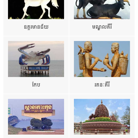
ឧត្ដរមានជ័យ
មណ្ឌលគីរី
កែប
រតនៈគីរី