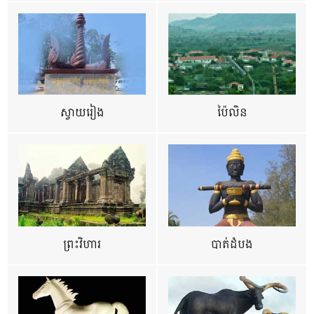
ស្វាយរៀង
ប៉ៃលិន
ព្រះវិហារ
បាត់ដំបង