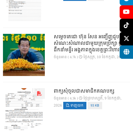
សម្តេចតេជោ ហ៊ុន សែន អញ្ជើញជួប
សំណេះសំណាលជាមួយក្រុមប្រឹក្សា ថ្នាក់
ដឹកនាំមន្ទីរ អង្គភាពក្នុងខេត្តព្រះវិហារ
ថ្ងៃ​សុក្រ, 10 ខែ​កក្កដា, 2026
ចំនួនអាន ( 4.7k )
ពាក្យសុំចូលជាសមាជិកគណបក្ស
ថ្ងៃ​ព្រហស្បតិ៍, 9 ខែ​កក្កដា,
ចំនួនអាន ( 4.3k )
2026
ទាញយក
93 KB