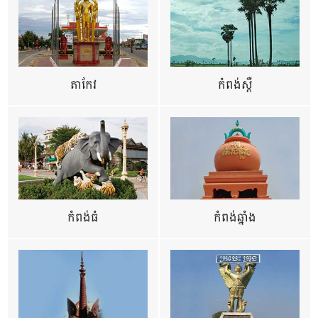
តាកែវ
កំពង់ស្ពឺ
កំពង់ធំ
កំពង់ឆ្នាំង