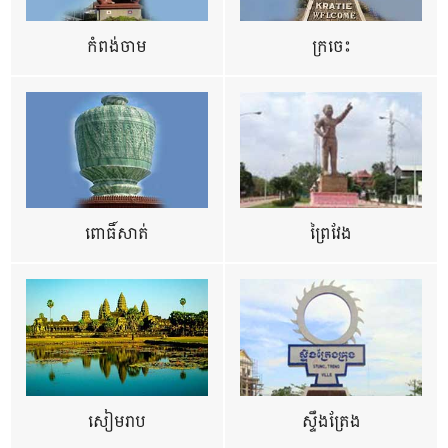
កំពង់ចាម
ក្រចេះ
ពោធិ៍សាត់
ព្រៃវែង
សៀមរាប
ស្ទឹងត្រែង