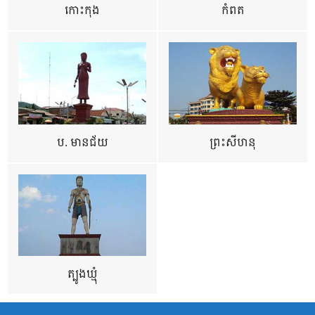
កោះកុង
កំពត
ប. មានជ័យ
ព្រះសីហនុ
ត្បូងឃ្មុំ