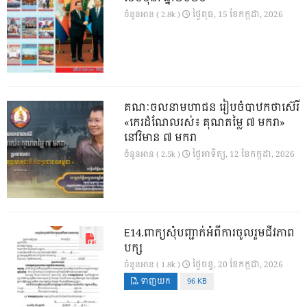
ថ្ងៃ​ពុធ, 15 ខែ​កក្កដា, 2026
ចំនួនអាន ( 2.8k )
គណៈចលនាមហាជន រៀបចំបាឋកថាស៊េរី
«កេរដំណែលរស់៖ គុណតម្លៃ ៧ មករា»
នៅវិមាន ៧ មករា
ថ្ងៃ​អាទិត្យ, 12 ខែ​កក្កដា, 2026
ចំនួនអាន ( 2.5k )
E14.ពាក្យសុំបញ្ជាក់អំពីការចូលរួមជីវភាព
បក្ស
ថ្ងៃ​ចន្ទ, 20 ខែ​កក្កដា, 2026
ចំនួនអាន ( 1.8k )
ទាញយក
96 KB