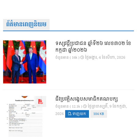
ព័ត៌មានពេញនិយម
ទស្សវដ្តីប្រជាជន ឆ្នាំទី២៦ លេខ៣០២ ខែ
កក្កដា ឆ្នាំ២០២៦
ថ្ងៃ​អង្គារ, 4 ខែ​សីហា, 2026
ចំនួនអាន ( 16k )
ជីវប្រវត្តិសង្ខេបសមាជិកគណបក្ស
ថ្ងៃ​ព្រហស្បតិ៍, 9 ខែ​កក្កដា,
ចំនួនអាន ( 12.1k )
2026
ទាញយក
104 KB