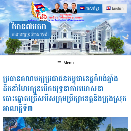
Skip
ភាសាខ្មែរ
English
to
content
វិមាន៧មករា
គណបក្សប្រជាជនកម្ពុជា
Menu
ប្រធានគណបក្សប្រជាជនកម្ពុជាខេត្តកំពង់ឆ្នាំង
ដឹកនាំហែរក្បួនបើកយុទ្ធនាការឃោសនា
បោះឆ្នោតជ្រើសរើសក្រុមប្រឹក្សាខេត្តនិងក្រុងស្រុក
អាណត្តិទី៣