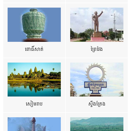
ពោធិ៍សាត់
ព្រៃវែង
សៀមរាប
ស្ទឹងត្រែង