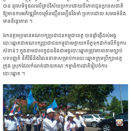
បាន នូវសមិទ្ធផលលើគ្រប់វិស័យប្រកបដោយចីរភាពជូនប្រទេសជាតិ
ឱ្យមានការអភិវឌ្ឍរីកចម្រើនជឿនលឿនរឹងមាំ ប្រកបដោយ សមធម៌និង
មាននិរន្តរភាព ។
ឯកឧត្តមប្រធានគណបក្សប្រជាជនកម្ពុជាខេត្ត បានផ្តាំផ្ញើដល់អង្គ
បោះឆ្នោតជាគណបក្សប្រជាជនកម្ពុជាមេត្តាយកចិត្តទុកដាក់លើកិច្ចការ
សំខាន់ៗ ក្នុងនាមជាបេក្ខជននិងជាអង្គបោះឆ្នោតត្រូវគោរពតាមច្បាប់
បទបញ្ញតិ នីតិវិធីនិងវិធាននានាសម្រាប់ការបោះឆ្នោតក្រុមប្រឹក្សាខេត្ត
ក្រុង ស្រុកដែលកំណត់ដោយគណៈកម្មាធិការជាតិរៀបចំការ
បោះឆ្នោត ។