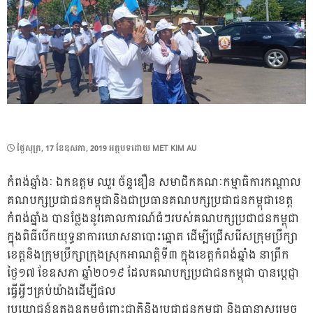
POSTED
ថ្ងៃ​សុក្រ, 17 ខែ​ឧសភា, 2019
អត្ថបទដោយ
MET KIM AU
ON
កំពង់ឆ្នាំងៈ ឯកឧត្តម ឈួរ ច័ន្ទឌឿន សមាជិកគណៈកម្មាធិការកណ្តាល
គណបក្សប្រជាជនកម្ពុជានិងជាប្រធានគណបក្សប្រជាជនកម្ពុជាខេត្ត
កំពង់ឆ្នាំង បានថ្លែងនូវគោលការណ៍ធំៗរបស់គណបក្សប្រជាជនកម្ពុជា
ក្នុងពិធីបើកយុទ្ធនាការឃោសនាបោះឆ្នោត ដើម្បីជ្រើសរើសក្រុមប្រឹក្សា
ខេត្តនិងក្រុមប្រឹក្សាក្រុងស្រុកអាណត្តិទី៣ ក្នុងខេត្តកំពង់ឆ្នាំង នាព្រឹក
ថ្ងៃ១៧ ខែឧសភា ឆ្នាំ២០១៩ ដែលគណបក្សប្រជាជនកម្ពុជា បានប្តេជ្ញា
ធ្វើអ្វីៗគ្រប់យ៉ាងដើម្បីផល
ប្រយោជន៍ឧត្តុង្គឧត្តមចំពោះជាតិនិងប្រជាជនកម្ពុជា និងធានាសម្រេច