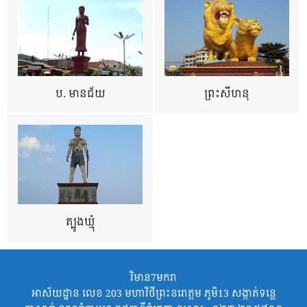
ប. មានជ័យ
ព្រះសីហនុ
ត្បូងឃ្មុំ
វិមាន7មករា
អាស័យដ្ឋាន លេខ 203 មហាវិថីព្រះនរោត្តម ភូមិ13 សង្កាត់ទន្លេ