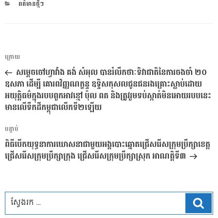
CATEGORIES
ពត៌មានថ្មីៗ
ការ​
អត្ថបទ
ក្រោយ
នាំទិស​
មុន
សម្តេចចៅហ្វាវាំង គង់ សំអុល បានរំលឹកថាៈទិវាជាតិនៃការចងចាំ ២០
ប្រកាស
ឧសភា ដើម្បី គោរពវិញ្ញណក្ខន្ទ ឧទ្ទិសកុសលជូនជនរងគ្រោះស្លាប់ដោយ
អយុត្តិធម៌ក្នុងរបបពួកអាវខ្មៅ ប៉ុល ពត និងត្រូវរួមទប់ស្កាត់មិនអោយរបបនេះ
មានលើទឹកដីកម្ពុជាលើកទី២ឡើយ
អត្ថបទ
បន្ទាប់
បន្ទាប់
ពិធីបើកយុទ្ធនាការឃោសនាជាមួយអង្គបោះឆ្នោតជ្រើសរើសក្រុមប្រឹក្សាខេត្ត
ជ្រើសរើសក្រុមប្រឹក្សាក្រុង ជ្រើសរើសក្រុមប្រឹក្សាស្រុក អាណត្តិទី៣
ស្វែ