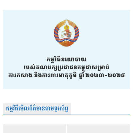
កម្មវិធីមើលព័ត៌មានតាមទូរស័ព្វ