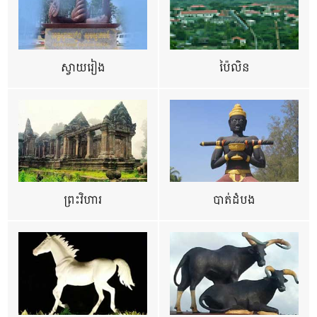
ស្វាយរៀង
ប៉ៃលិន
ព្រះវិហារ
បាត់ដំបង