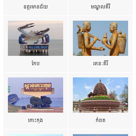
ឧត្ដរមានជ័យ
មណ្ឌលគីរី
កែប
រតនៈគីរី
កោះកុង
កំពត