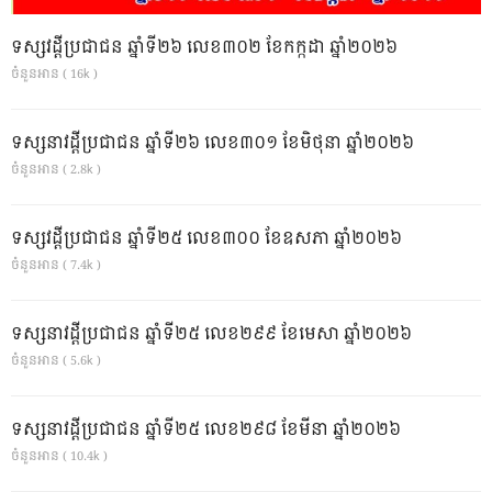
ទស្សវដ្តីប្រជាជន ឆ្នាំទី២៦ លេខ៣០២ ខែកក្កដា ឆ្នាំ២០២៦
ចំនួនអាន ( 16k )
ទស្សនាវដ្ដីប្រជាជន ឆ្នាំទី២៦ លេខ៣០១ ខែមិថុនា ឆ្នាំ២០២៦
ចំនួនអាន ( 2.8k )
ទស្សវដ្តីប្រជាជន ឆ្នាំទី២៥ លេខ៣០០ ខែឧសភា ឆ្នាំ២០២៦
ចំនួនអាន ( 7.4k )
ទស្សនាវដ្ដីប្រជាជន ឆ្នាំទី២៥ លេខ២៩៩ ខែមេសា ឆ្នាំ២០២៦
ចំនួនអាន ( 5.6k )
ទស្សនាវដ្ដីប្រជាជន ឆ្នាំទី២៥ លេខ២៩៨ ខែមីនា ឆ្នាំ២០២៦
ចំនួនអាន ( 10.4k )