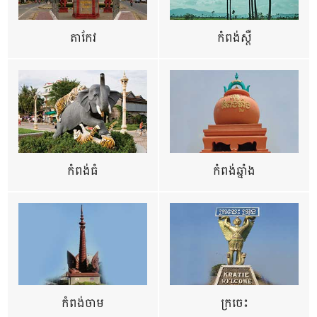
តាកែវ
កំពង់ស្ពឺ
កំពង់ធំ
កំពង់ឆ្នាំង
កំពង់ចាម
ក្រចេះ