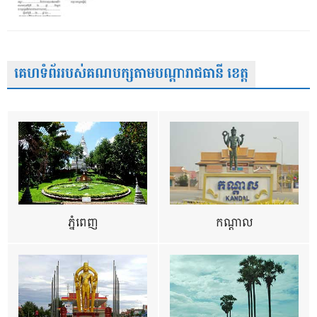
គេហទំព័ររបស់គណបក្សតាមបណ្តារាជធានី ខេត្ត
ភ្នំពេញ
កណ្តាល