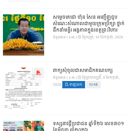
សម្តេចតេជោ ហ៊ុន សែន អញ្ជើញជួប
សំណេះសំណាលជាមួយក្រុមប្រឹក្សា ថ្នាក់
ដឹកនាំមន្ទីរ អង្គភាពក្នុងខេត្តព្រះវិហារ
ថ្ងៃ​សុក្រ, 10 ខែ​កក្កដា, 2026
ចំនួនអាន ( 4.6k )
ពាក្យសុំចូលជាសមាជិកគណបក្ស
ថ្ងៃ​ព្រហស្បតិ៍, 9 ខែ​កក្កដា,
ចំនួនអាន ( 4.3k )
2026
ទាញយក
93 KB
ទស្សនាវដ្ដីប្រជាជន ឆ្នាំទី២៦ លេខ៣០១
ខែមិថុនា ឆ្នាំ២០២៦