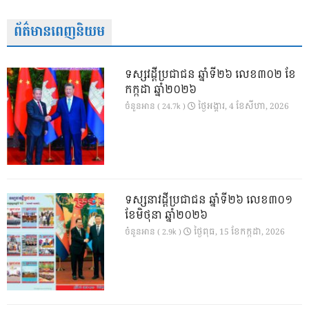
ព័ត៌មានពេញនិយម
ទស្សវដ្តីប្រជាជន ឆ្នាំទី២៦ លេខ៣០២ ខែ
កក្កដា ឆ្នាំ២០២៦
ថ្ងៃ​អង្គារ, 4 ខែ​សីហា, 2026
ចំនួនអាន ( 24.7k )
ទស្សនាវដ្ដីប្រជាជន ឆ្នាំទី២៦ លេខ៣០១
ខែមិថុនា ឆ្នាំ២០២៦
ថ្ងៃ​ពុធ, 15 ខែ​កក្កដា, 2026
ចំនួនអាន ( 2.9k )