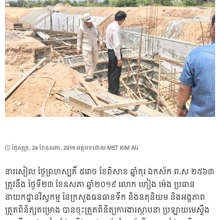
POSTED
ថ្ងៃ​សុក្រ, 24 ខែ​ឧសភា, 2019
អត្ថបទដោយ
MET KIM AU
ON
នារសៀល ថៃ្ងព្រហស្បតិ៍ ៥រោច ខែពិសាខ ឆ្នាំកុរ ឯកស័ក ព.ស ២៥៦៣
ត្រូវនឹង ថៃ្ងទី២៣ ខែឧសភា ឆ្នាំ២០១៩ លោក ហៀង ម៉េង ប្រធាន
នាយកដ្ឋានវិស្វកម្ម នៃក្រសួងធនធានទឹក និងឧតុនិយម និងអង្គភាព
ត្រួតពិនិត្យគម្រោង បានចុះត្រួតពិនិត្យការងារស្ថាបនា ប្រឡាយមេស្ទឹង