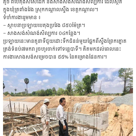
តូច ពីបេតុងសសៃដែក និងសាងសង់សំណង់សិល្បការ ដែលស្ថិត
ក្នុងឃុំត្រពាំងវែង ស្រុកកណ្តាលស្ទឹង ខេត្តកណ្តាល។
ទំហំការងាររួមមាន ៖
– ស្ថាបនាប្រឡាយបេតុងប្រវែង ៨៥០ម៉ែត្រ។
– សាងសង់សំណង់សិល្បការ ០៤កន្លែង។
ប្រឡាយនេះមានតួនាទីជួយដោះទឹកជំនន់មួយផ្នែកពីស្ទឹងព្រែកត្នោត
ត្រង់ទំនប់៧មករា រួចហូរចាក់ទៅទន្លេបាទី។ គិតមកដល់ពេលនេះ
ការងារសាងសង់សម្រេចបាន ៥៥% នៃគម្រោងផែនការ។