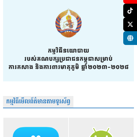
កម្មវិធីមើលព័ត៌មានតាមទូរស័ព្វ