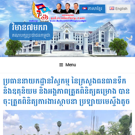
Skip
ភាសាខ្មែរ
English
to
content
វិមាន៧មករា
គណបក្សប្រជាជនកម្ពុជា
Menu
ប្រធាននាយកដ្ឋានវិស្វកម្ម នៃក្រសួងធនធានទឹក
និងឧតុនិយម និងអង្គភាពត្រួតពិនិត្យគម្រោង បាន
ចុះត្រួតពិនិត្យការងារស្ថាបនា ប្រឡាយមេស្ទឹងតូច