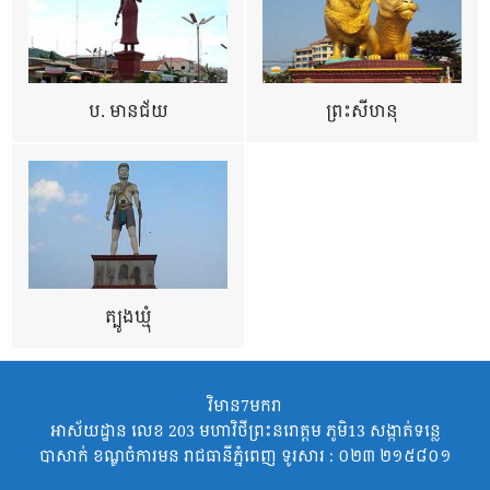
ប. មានជ័យ
ព្រះសីហនុ
ត្បូងឃ្មុំ
វិមាន7មករា
អាស័យដ្ឋាន លេខ 203 មហាវិថីព្រះនរោត្តម ភូមិ13 សង្កាត់ទន្លេ
បាសាក់ ខណ្ឌចំការមន រាជធានីភ្នំពេញ ទូរសារ : ០២៣ ២១៥៨០១