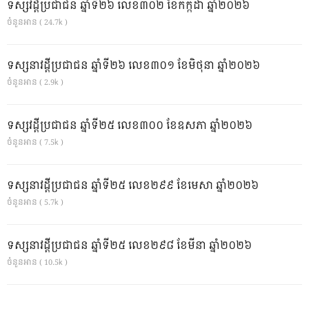
ទស្សវដ្តីប្រជាជន ឆ្នាំទី២៦ លេខ៣០២ ខែកក្កដា ឆ្នាំ២០២៦
ចំនួនអាន ( 24.7k )
ទស្សនាវដ្ដីប្រជាជន ឆ្នាំទី២៦ លេខ៣០១ ខែមិថុនា ឆ្នាំ២០២៦
ចំនួនអាន ( 2.9k )
ទស្សវដ្តីប្រជាជន ឆ្នាំទី២៥ លេខ៣០០ ខែឧសភា ឆ្នាំ២០២៦
ចំនួនអាន ( 7.5k )
ទស្សនាវដ្ដីប្រជាជន ឆ្នាំទី២៥ លេខ២៩៩ ខែមេសា ឆ្នាំ២០២៦
ចំនួនអាន ( 5.7k )
ទស្សនាវដ្ដីប្រជាជន ឆ្នាំទី២៥ លេខ២៩៨ ខែមីនា ឆ្នាំ២០២៦
ចំនួនអាន ( 10.5k )