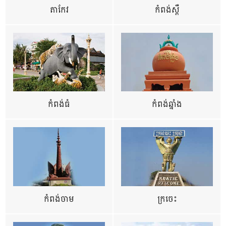
តាកែវ
កំពង់ស្ពឺ
កំពង់ធំ
កំពង់ឆ្នាំង
កំពង់ចាម
ក្រចេះ