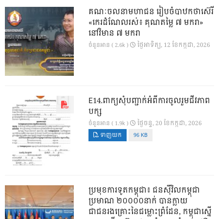
គណៈចលនាមហាជន រៀបចំបាឋកថាស៊េរី
«កេរដំណែលរស់៖ គុណតម្លៃ ៧ មករា»
នៅវិមាន ៧ មករា
ថ្ងៃ​អាទិត្យ, 12 ខែ​កក្កដា, 2026
ចំនួនអាន ( 2.6k )
E14.ពាក្យសុំបញ្ជាក់អំពីការចូលរួមជីវភាព
បក្ស
ថ្ងៃ​ចន្ទ, 20 ខែ​កក្កដា, 2026
ចំនួនអាន ( 1.9k )
ទាញយក
96 KB
ប្រមុខការទូតកម្ពុជា៖ ជនស៊ីវិលកម្ពុជា
ប្រមាណ ២០០០០នាក់ បានក្លាយ
ជាជនរងគ្រោះនៃជម្លោះព្រំដែន, កម្ពុជាស្នើ