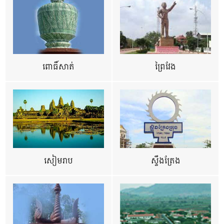
ពោធិ៍សាត់
ព្រៃវែង
សៀមរាប
ស្ទឹងត្រែង