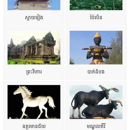
ស្វាយរៀង
ប៉ៃលិន
ព្រះវិហារ
បាត់ដំបង
ឧត្ដរមានជ័យ
មណ្ឌលគីរី