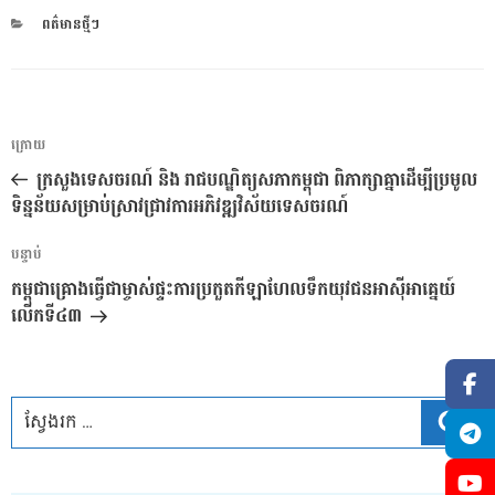
CATEGORIES
ពត៌មានថ្មីៗ
ការ​
អត្ថបទ
ក្រោយ
នាំទិស​
មុន
ក្រសួងទេសចរណ៍ និង រាជបណ្ឌិត្យសភាកម្ពុជា ពិភាក្សាគ្នាដើម្បីប្រមូល
ប្រកាស
ទិន្នន័យសម្រាប់ស្រាវជ្រាវការអភិវឌ្ឍវិស័យទេសចរណ៍
អត្ថបទ
បន្ទាប់
បន្ទាប់
កម្ពុជាគ្រោងធ្វើជាម្ចាស់ផ្ទះការប្រកួតកីឡាហែលទឹកយុវជនអាស៊ីអាគ្នេយ៍
លើកទី៤៣
ស្វែ