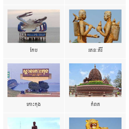
កែប
រតនៈគីរី
កោះកុង
កំពត