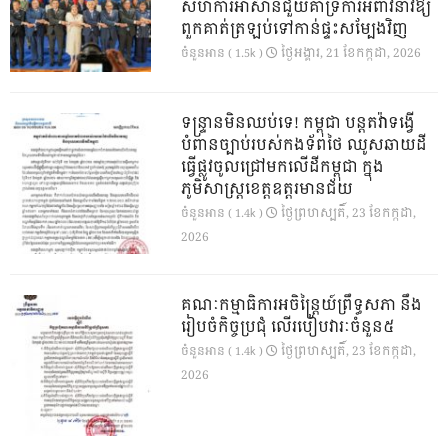
សហការីអាស៊ានជួយគាំទ្រការអំពាវនាវឱ្យ
ពួកគាត់ត្រឡប់ទៅកាន់ផ្ទះសម្បែងវិញ
ថ្ងៃ​អង្គារ, 21 ខែ​កក្កដា, 2026
ចំនួនអាន ( 1.5k )
ទន្ទ្រានមិនឈប់ទេ! កម្ពុជា បន្តតវ៉ាទង្វើ
បំពានច្បាប់របស់កងទ័ពថៃ ឈូសឆាយដី
ធ្វើផ្លូវចូលជ្រៅមកលើដីកម្ពុជា ក្នុង
ភូមិសាស្ត្រខេត្តឧត្តរមានជ័យ
ថ្ងៃ​ព្រហស្បតិ៍, 23 ខែ​កក្កដា,
ចំនួនអាន ( 1.4k )
2026
គណៈកម្មាធិការអចិន្ត្រៃយ៍ព្រឹទ្ធសភា នឹង
រៀបចំកិច្ចប្រជុំ លើរបៀបវារៈចំនួន៥
ថ្ងៃ​ព្រហស្បតិ៍, 23 ខែ​កក្កដា,
ចំនួនអាន ( 1.4k )
2026