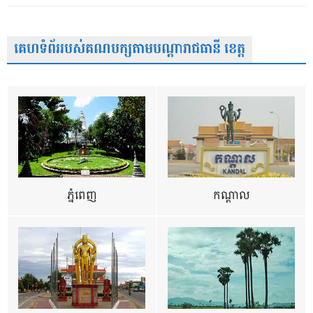
គេហទំព័ររបស់គណបក្សតាមបណ្តារាជធានី ខេត្ត
ភ្នំពេញ
កណ្តាល