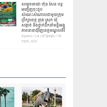
សម្តេចតេជោ ហ៊ុន សែន បន្ត
អញ្ជើញចុះជួប
សំណេះសំណាលជាមួយក្រុម
ប្រឹក្សាខេត្ត ក្រុង ស្រុក ឃុំ
សង្កាត់ និងថ្នាក់ដឹកនាំមន្ទីរអង្គ
ភាពនានាជុំវិញខេត្តមណ្ឌលគិរី
ថ្ងៃ​អង្គារ, 7 ខែ​
ចំនួនអាន ( 2.5k )
កក្កដា, 2026