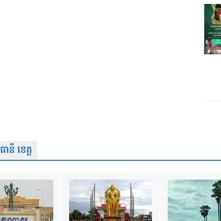
នី ខេត្ត