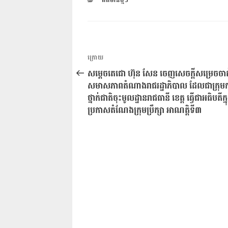
ពត៌មានថ្មីៗ
ការ​
អត្ថបទ
ក្រោយ
នាំទិស​
មុន
សម្តេចតេជោ ហ៊ុន សែន ចេញសេចក្តីសម្រេចចាត
ប្រកាស
សមាសភាពតំណាងរាជរដ្ឋាភិបាល ដែលជាក្រុមក
ថ្នាក់ជាតិចុះមូលដ្ឋានរាជធានី ខេត្ត ធ្វើជាអធិបតីក្ន
ប្រកាសតំណែងក្រុមប្រឹក្សា អាណត្តិទី៣