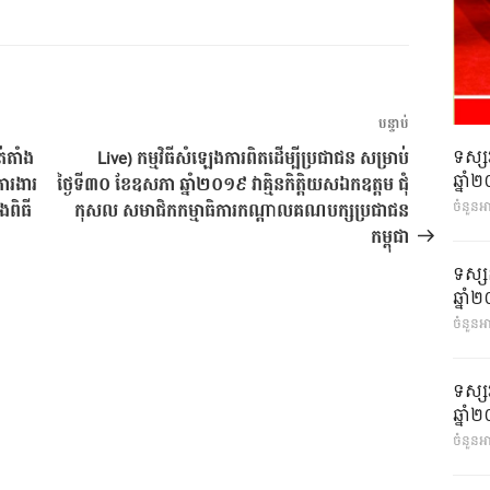
អត្ថបទ
បន្ទាប់
បន្ទាប់
ទស្ស
់តាំង
Live) កម្មវិធីសំឡេងការពិតដើម្បីប្រជាជន សម្រាប់
ឆ្នា
ារងារ
ថ្ងៃទី៣០ ខែឧសភា ឆ្នាំ២០១៩ វាគ្មិនកិត្តិយសឯកឧត្តម ជុំ
ចំនួនអា
ុងពិធី
កុសល សមាជិកកម្មាធិការកណ្តាលគណបក្សប្រជាជន
កម្ពុជា
ទស្ស
ឆ្នា
ចំនួនអា
ទស្ស
ឆ្នា
ចំនួនអា