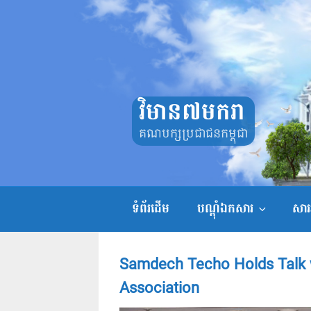
Skip
to
content
វិមាន៧មករា
គណបក្សប្រជាជនកម្ពុជា
ទំព័រដើម
បណ្តុំឯកសារ
សាររ
Samdech Techo Holds Talk 
Association