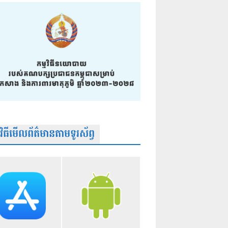
មវិធីមើលព័ត៌មានតាមទូរស័ព្វ