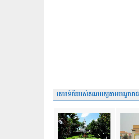
គេហទំព័ររបស់គណបក្សតាមបណ្តារាជធា