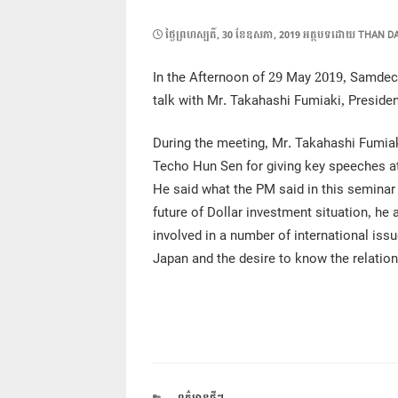
POSTED
ថ្ងៃ​ព្រហស្បតិ៍, 30 ខែ​ឧសភា, 2019
អត្ថបទដោយ
THAN DA
ON
In the Afternoon of 29 May 2019, Samdec
talk with Mr. Takahashi Fumiaki, Presid
During the meeting, Mr. Takahashi Fumia
Techo Hun Sen for giving key speeches a
He said what the PM said in this seminar
future of Dollar investment situation, h
involved in a number of international issue
Japan and the desire to know the relatio
CATEGORIES