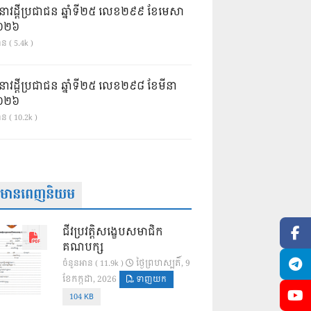
នាវដ្ដីប្រជាជន ឆ្នាំទី២៥ លេខ២៩៩ ខែមេសា
ំ២០២៦
ន ( 5.4k )
នាវដ្ដីប្រជាជន ឆ្នាំទី២៥ លេខ២៩៨ ខែមីនា
ំ២០២៦
ាន ( 10.2k )
ត៌មានពេញនិយម
ជីវប្រវត្តិសង្ខេបសមាជិក
គណបក្ស
ថ្ងៃ​ព្រហស្បតិ៍, 9
ចំនួនអាន ( 11.9k )
ខែ​កក្កដា, 2026
ទាញយក
104 KB