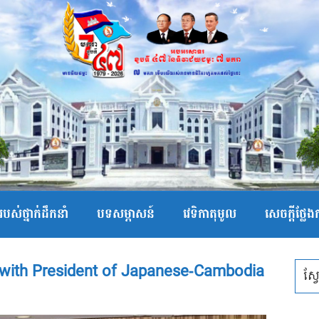
បស់ថ្នាក់ដឹកនាំ
បទសម្ភាសន៍
វេទិកាតុមូល
សេចក្ដីថ្លែ
with President of Japanese-Cambodia