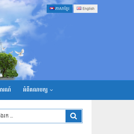
ភាសាខ្មែរ
English
ងការណ៍
អំពីគណបក្ស
ស្វែងរក