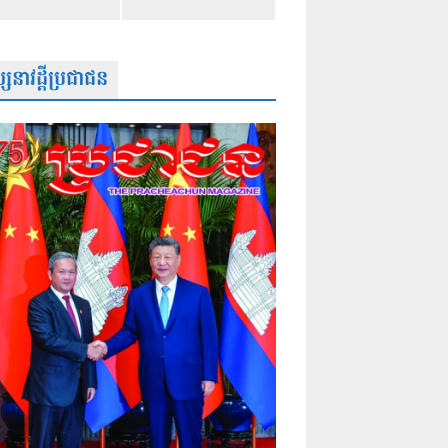
សនាវដ្តីប្រជាជន