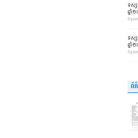
ទស្ស
ឆ្នា
ចំនួនអា
ទស្ស
ឆ្នា
ចំនួនអ
ព័