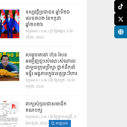
ទស្សវដ្តីប្រជាជន ឆ្នាំទី២៦
លេខ៣០២ ខែកក្កដា
ឆ្នាំ២០២៦
ថ្ងៃ​អង្គារ, 4 ខែ​
ចំនួនអាន ( 9.9k )
សីហា, 2026
សម្តេចតេជោ ហ៊ុន សែន
អញ្ជើញជួបសំណេះសំណាល
ជាមួយក្រុមប្រឹក្សា ថ្នាក់ដឹកនាំ
មន្ទីរ អង្គភាពក្នុងខេត្តព្រះវិហារ
ថ្ងៃ​សុក្រ, 10 ខែ​
ចំនួនអាន ( 4.3k )
កក្កដា, 2026
ពាក្យសុំចូលជាសមាជិក
គណបក្ស
ថ្ងៃ​ព្រហស្បតិ៍, 9
ចំនួនអាន ( 4.1k )
ខែ​កក្កដា, 2026
ទាញយក