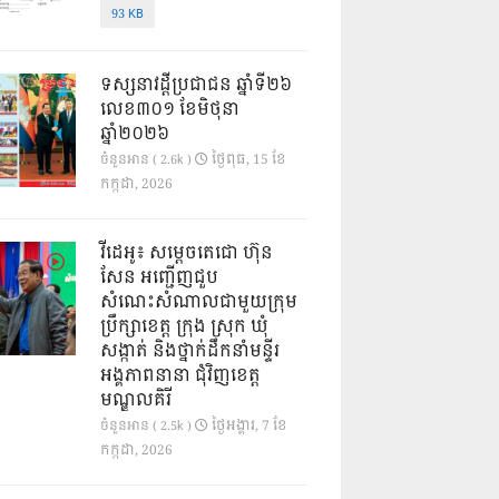
93 KB
ទស្សនាវដ្ដីប្រជាជន ឆ្នាំទី២៦
លេខ៣០១ ខែមិថុនា
ឆ្នាំ២០២៦
ថ្ងៃ​ពុធ, 15 ខែ​
ចំនួនអាន ( 2.6k )
កក្កដា, 2026
វីដេអូ៖ សម្តេចតេជោ ហ៊ុន
សែន អញ្ជើញជួប
សំណេះសំណាលជាមួយក្រុម
ប្រឹក្សាខេត្ត ក្រុង ស្រុក ឃុំ
សង្កាត់ និងថ្នាក់ដឹកនាំមន្ទីរ
អង្គភាពនានា ជុំវិញខេត្ត
មណ្ឌលគិរី
ថ្ងៃ​អង្គារ, 7 ខែ​
ចំនួនអាន ( 2.5k )
កក្កដា, 2026