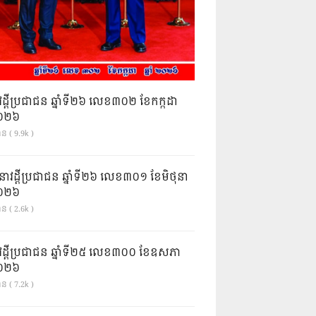
វដ្តីប្រជាជន ឆ្នាំទី២៦ លេខ៣០២ ខែកក្កដា
ំ២០២៦
ន ( 9.9k )
នាវដ្ដីប្រជាជន ឆ្នាំទី២៦ លេខ៣០១ ខែមិថុនា
ំ២០២៦
ន ( 2.6k )
វដ្តីប្រជាជន ឆ្នាំទី២៥ លេខ៣០០ ខែឧសភា
ំ២០២៦
ន ( 7.2k )