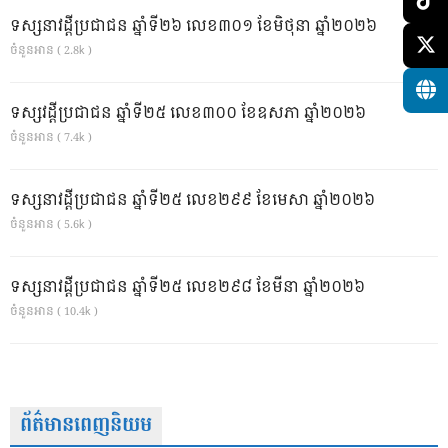
ទស្សនាវដ្ដីប្រជាជន ឆ្នាំទី២៦ លេខ៣០១ ខែមិថុនា ឆ្នាំ២០២៦
ចំនួនអាន ( 2.8k )
ទស្សវដ្តីប្រជាជន ឆ្នាំទី២៥ លេខ៣០០ ខែឧសភា ឆ្នាំ២០២៦
ចំនួនអាន ( 7.4k )
ទស្សនាវដ្ដីប្រជាជន ឆ្នាំទី២៥ លេខ២៩៩ ខែមេសា ឆ្នាំ២០២៦
ចំនួនអាន ( 5.6k )
ទស្សនាវដ្ដីប្រជាជន ឆ្នាំទី២៥ លេខ២៩៨ ខែមីនា ឆ្នាំ២០២៦
ចំនួនអាន ( 10.4k )
ព័ត៌មានពេញនិយម