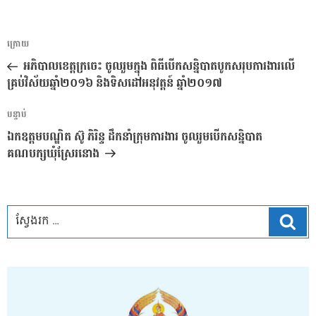
ការ​
អត្ថបទ
ក្រោយ
នាំទិស​
មុន
អភិបាលខេត្តក្រចេះ ចូលរួមក្នុង ពិធីបើកសន្និបាតបូកសរុបការងារលើ
ប្រកាស
គ្រប់វិស័យឆ្នាំ២០១៦ និងទិសដៅអនុវត្តន៍ ឆ្នាំ២០១៧
អត្ថបទ
បន្ទាប់
បន្ទាប់
ឯកឧត្តមបណ្ឌិត ស៊ូ ភិរិន្ទ ដឹកនាំក្រុមការងារ ចូលរួមបើកសន្និបាត
គណបក្សឃុំស្រែរនោង
ស្វែ