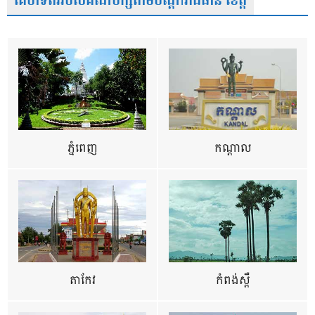
គេហទំព័ររបស់គណបក្សតាមបណ្តារាជធានី ខេត្ត
ភ្នំពេញ
កណ្តាល
តាកែវ
កំពង់ស្ពឺ