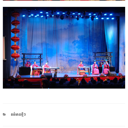
CATEGORIES
ពត៌មានថ្មីៗ