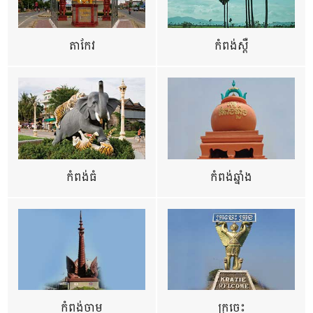
តាកែវ
កំពង់ស្ពឺ
កំពង់ធំ
កំពង់ឆ្នាំង
កំពង់ចាម
ក្រចេះ