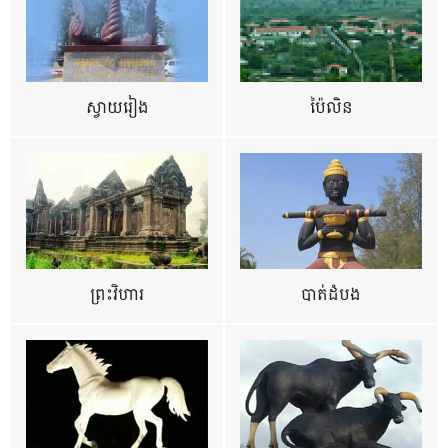
ស្វាយរៀង
ប៉ៃលិន
ព្រះវិហារ
បាត់ដំបង