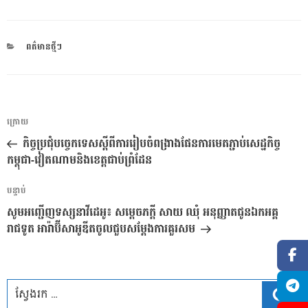
CATEGORIES
ពត៌មានថ្មីៗ
ការ​
អត្ថបទ
ក្រោយ
នាំទិស​
មុន
កិច្ចប្រជុំបច្ចេកទេសស្តីពីការរៀបចំពង្រាងផែនការមេតភ្ជាប់សេដ្ឋកិច្ច
ប្រកាស
កម្ពុជា-វៀតណាមនិងខេត្តជាប់ព្រំដែន
អត្ថបទ
បន្ទាប់
បន្ទាប់
សូមអញ្ជើញទស្សនាវីដេអូ៖ សម្តេចភក្ដី សាយ ឈុំ អនុញ្ញាតជូនឯកអគ្គ
រាជទូត អារ៉ាប៊ីសាអូឌីតចូលជួបសម្តែងការគួរសម
ស្វែ