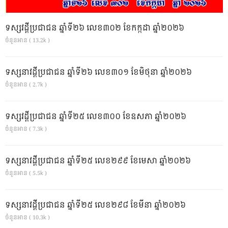
ទស្សវដ្តីប្រជាជន ឆ្នាំទី២៦ លេខ៣០២ ខែកក្កដា ឆ្នាំ២០២៦
ចំនួនអាន ( 13.2k )
ទស្សនាវដ្ដីប្រជាជន ឆ្នាំទី២៦ លេខ៣០១ ខែមិថុនា ឆ្នាំ២០២៦
ចំនួនអាន ( 2.7k )
ទស្សវដ្តីប្រជាជន ឆ្នាំទី២៥ លេខ៣០០ ខែឧសភា ឆ្នាំ២០២៦
ចំនួនអាន ( 7.3k )
ទស្សនាវដ្ដីប្រជាជន ឆ្នាំទី២៥ លេខ២៩៩ ខែមេសា ឆ្នាំ២០២៦
ចំនួនអាន ( 5.5k )
ទស្សនាវដ្ដីប្រជាជន ឆ្នាំទី២៥ លេខ២៩៨ ខែមីនា ឆ្នាំ២០២៦
ចំនួនអាន ( 10.3k )