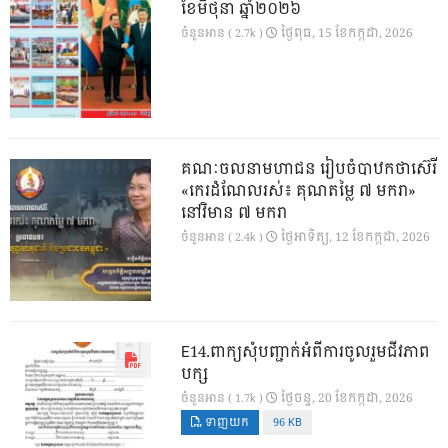
ខែមិថុនា ឆ្នាំ២០២៦
ថ្ងៃ​ពុធ, 15 ខែ​កក្កដា, 2026
ចំនួនអាន ( 2.7k )
គណៈចលនាមហាជន រៀបចំបាឋកថាស៊េរី
«កេរដំណែលរស់៖ គុណតម្លៃ ៧ មករា»
នៅវិមាន ៧ មករា
ថ្ងៃ​អាទិត្យ, 12 ខែ​កក្កដា, 2026
ចំនួនអាន ( 2.4k )
E14.ពាក្យសុំបញ្ជាក់អំពីការចូលរួមជីវភាព
បក្ស
ថ្ងៃ​ចន្ទ, 20 ខែ​កក្កដា, 2026
ចំនួនអាន ( 1.7k )
ទាញយក
96 KB