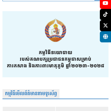
កម្មវិធីមើលព័ត៌មានតាមទូរស័ព្វ