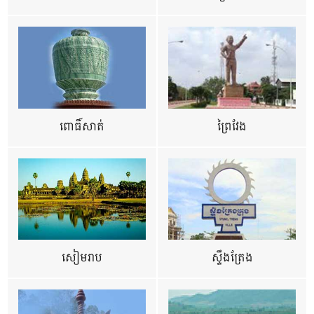
ពោធិ៍សាត់
ព្រៃវែង
សៀមរាប
ស្ទឹងត្រែង