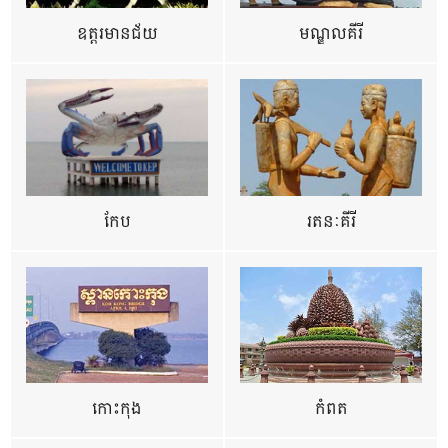
ឧត្ដរមានជ័យ
មណ្ឌលគីរី
កែប
រតនៈគីរី
កោះកុង
កំពត