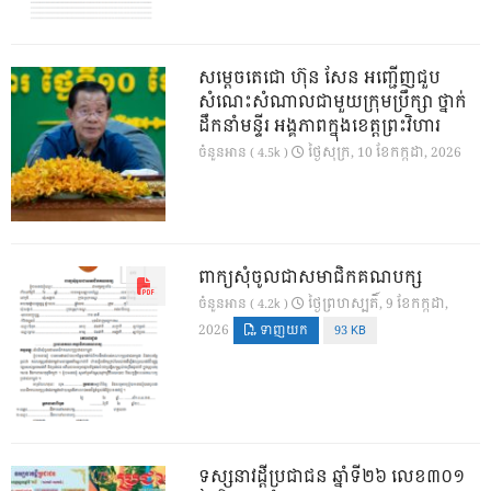
សម្តេចតេជោ ហ៊ុន សែន អញ្ជើញជួប
សំណេះសំណាលជាមួយក្រុមប្រឹក្សា ថ្នាក់
ដឹកនាំមន្ទីរ អង្គភាពក្នុងខេត្តព្រះវិហារ
ថ្ងៃ​សុក្រ, 10 ខែ​កក្កដា, 2026
ចំនួនអាន ( 4.5k )
ពាក្យសុំចូលជាសមាជិកគណបក្ស
ថ្ងៃ​ព្រហស្បតិ៍, 9 ខែ​កក្កដា,
ចំនួនអាន ( 4.2k )
2026
ទាញយក
93 KB
ទស្សនាវដ្ដីប្រជាជន ឆ្នាំទី២៦ លេខ៣០១