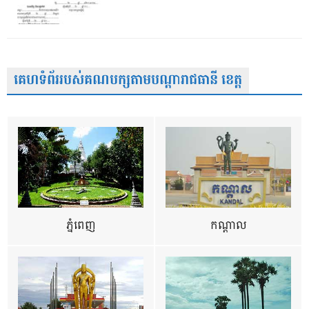
គេហទំព័ររបស់គណបក្សតាមបណ្តារាជធានី ខេត្ត
ភ្នំពេញ
កណ្តាល