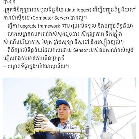
បាន ៖
-ត្រួតពិនិត្យប្រអប់ទទួលទិន្នន័យ (data logger) ដើម្បីបញ្ជូនទិន្នន័យទៅ
កាន់ម៉ាស៊ីនមេ (Computer Server) បានល្អ។
– ធ្វើការ upgrade framework RTU (ប្រអប់ទទួល និងបញ្ជូនទិន្នន័យ)
– លាងសម្អាតឧបករណ៍វាស់ស្ទង់ដូចជា៖ សីតុណ្ហភាព ទឹក
ភ្លៀង
សំណើមបរិយាកាស រំហួត ផ្ទាំងសូឡា ទិសដៅ និងល្បឿនខ្យល់។
– ពិនិត្យរាល់ទិន្នន័យដែលវាស់ដោយ Sensor របស់ឧបករណ៍វាស់ស្ទង់
ជៀសវាងការមានភាពមិនប្រក្រតី
– សម្អាតទីធ្លាក្នុងបរិវេណស្ថានីយ។