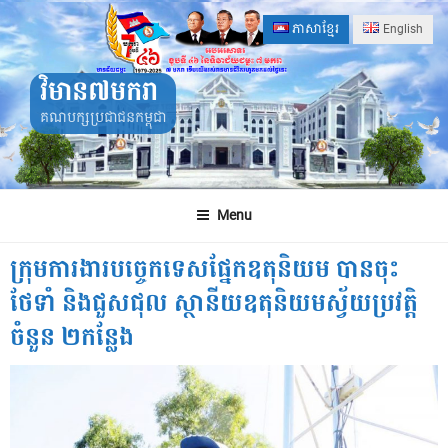
Skip
ភាសាខ្មែរ
English
to
content
វិមាន៧មករា
គណបក្សប្រជាជនកម្ពុជា
Menu
ក្រុមការងារបច្ចេកទេសផ្នែកឧតុនិយម បានចុះ
ថែទាំ និងជួសជុល ស្ថានីយឧតុនិយមស្វ័យប្រវត្តិ
ចំនួន ២កន្លែង