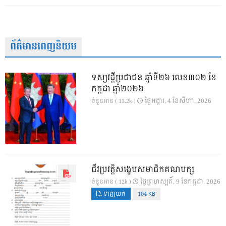
ព័ត៌មានពេញនិយម
ទស្សវដ្តីប្រជាជន ឆ្នាំទី២៦ លេខ៣០២ ខែ
កក្កដា ឆ្នាំ២០២៦
ថ្ងៃ​អង្គារ, 4 ខែ​សីហា, 2026
ចំនួនអាន ( 13.2k )
ជីវប្រវត្តិសង្ខេបសមាជិកគណបក្ស
ថ្ងៃ​ព្រហស្បតិ៍, 9 ខែ​កក្កដា, 2026
ចំនួនអាន ( 12k )
ទាញយក
104 KB