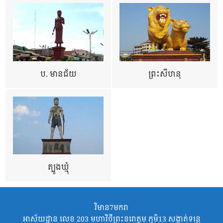
ប. មានជ័យ
ព្រះសីហនុ
ត្បូងឃ្មុំ
វិមាន7មករា
អាស័យដ្ឋាន លេខ 203 មហាវិថីព្រះនរោត្តម ភូមិ13 សង្កាត់ទន្លេ