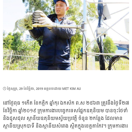
POSTED
ថ្ងៃ​សុក្រ, 29 ខែ​វិច្ឆិកា, 2019
អត្ថបទដោយ
MET KIM AU
ON
នៅថ្ងៃពុធ ១កើត ខែកត្តិក ឆ្នាំកុរ ឯកស័ក ព.ស ២៥៦៣ ត្រូវនឹងថ្ងៃទី២៧
ខែវិច្ឆិកា ឆ្នាំ២០១៩ ក្រុមការងារបច្ចេកទេសផ្នែកឧតុនិយម បានចុះថែទាំ
និងជួសជុល ស្ថានីយឧតុនិយមស្វ័យប្រវត្តិ ចំនួន ២កន្លែង ដែលមាន
ស្ថានីយស្រុកបាទី និងស្ថានីយសំរោង ស្ថិតក្នុងខេត្តតាកែវ។ ក្រុមការងារ