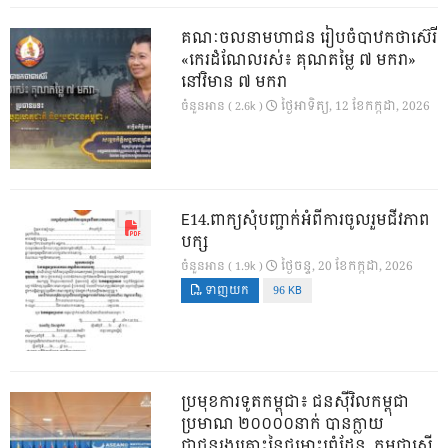
គណៈចលនាមហាជន រៀបចំបាឋកថាស៊េរី
«កេរដំណែលរស់៖ គុណតម្លៃ ៧ មករា»
នៅវិមាន ៧ មករា
ថ្ងៃ​អាទិត្យ, 12 ខែ​កក្កដា, 2026
ចំនួនអាន ( 2.6k )
E14.ពាក្យសុំបញ្ជាក់អំពីការចូលរួមជីវភាព
បក្ស
ថ្ងៃ​ចន្ទ, 20 ខែ​កក្កដា, 2026
ចំនួនអាន ( 1.9k )
ទាញយក
96 KB
ប្រមុខការទូតកម្ពុជា៖ ជនស៊ីវិលកម្ពុជា
ប្រមាណ ២០០០០នាក់ បានក្លាយ
ជាជនរងគ្រោះនៃជម្លោះព្រំដែន, កម្ពុជាស្នើ