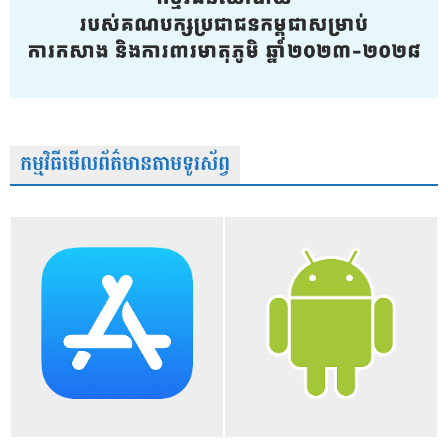
កម្មវិធីមើលព័ត៌មានតាមទូរស័ព្វ