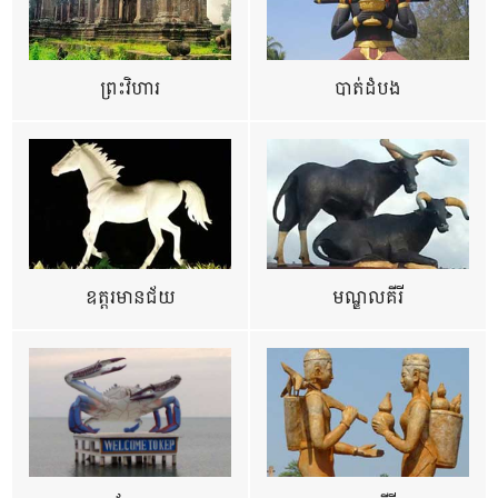
ព្រះវិហារ
បាត់ដំបង
ឧត្ដរមានជ័យ
មណ្ឌលគីរី