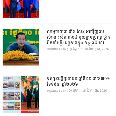
សម្តេចតេជោ ហ៊ុន សែន អញ្ជើញជួប
សំណេះសំណាលជាមួយក្រុមប្រឹក្សា ថ្នាក់
ដឹកនាំមន្ទីរ អង្គភាពក្នុងខេត្តព្រះវិហារ
ថ្ងៃ​សុក្រ, 10 ខែ​កក្កដា, 2026
ចំនួនអាន ( 4.8k )
ទស្សនាវដ្ដីប្រជាជន ឆ្នាំទី២៦ លេខ៣០១
ខែមិថុនា ឆ្នាំ២០២៦
ថ្ងៃ​ពុធ, 15 ខែ​កក្កដា, 2026
ចំនួនអាន ( 2.8k )