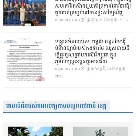
សហការីអាស៊ានជួយគាំទ្រការអំពាវនាវឱ្យ
ពួកគាត់ត្រឡប់ទៅកាន់ផ្ទះសម្បែងវិញ
ថ្ងៃ​អង្គារ, 21 ខែ​កក្កដា, 2026
ចំនួនអាន ( 1.5k )
ទន្ទ្រានមិនឈប់ទេ! កម្ពុជា បន្តតវ៉ាទង្វើ
បំពានច្បាប់របស់កងទ័ពថៃ ឈូសឆាយដី
ធ្វើផ្លូវចូលជ្រៅមកលើដីកម្ពុជា ក្នុង
ភូមិសាស្ត្រខេត្តឧត្តរមានជ័យ
ថ្ងៃ​ព្រហស្បតិ៍, 23 ខែ​កក្កដា,
ចំនួនអាន ( 1.3k )
2026
គេហទំព័ររបស់គណបក្សតាមបណ្តារាជធានី ខេត្ត