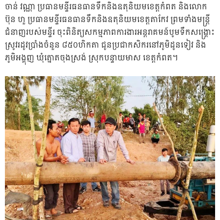
ចាន់ វណ្ណា ប្រធានមន្ទីរធនធានទឹកនិងឧតុនិយមខេត្តកំពត និងលោក
ប៊ុន ហួ ប្រធានមន្ទីរធនធានទឹកនិងឧតុនិយមខេត្តតាកែវ ព្រមទាំងមន្ត្រី
ជំនាញរបស់មន្ទីរ ចុះពិនិត្យសកម្មភាពការងារអន្តរាគមន៍បូមទឹកសង្រ្គោះ
ស្រូវរដូវប្រាំងចំនួន ៨៥០ហិកតា ជូនប្រជាកសិករនៅភូមិដូនទៀវ និង
ភូមិអង្គុញ ឃុំត្នោតចុងស្រង់ ស្រុកបន្ទាយមាស ខេត្តកំពត។