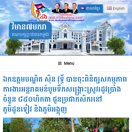
Skip
ភាសាខ្មែរ
English
to
content
វិមាន៧មករា
គណបក្សប្រជាជនកម្ពុជា
Menu
ឯកឧត្តមបណ្ឌិត ស៊ិន វុទ្ធី បានចុះពិនិត្យសកម្មភាព
ការងារអន្តរាគមន៍បូមទឹកសង្រ្គោះស្រូវរដូវប្រាំង
ចំនួន ៨៥០ហិកតា ជូនប្រជាកសិករនៅ
ភូមិដូនទៀវ និងភូមិអង្គុញ