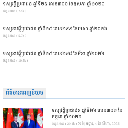
ទស្សវដ្តីប្រជាជន ឆ្នាំទី២៥ លេខ៣០០ ខែឧសភា ឆ្នាំ២០២៦
ចំនួនអាន ( 7.4k )
ទស្សនាវដ្ដីប្រជាជន ឆ្នាំទី២៥ លេខ២៩៩ ខែមេសា ឆ្នាំ២០២៦
ចំនួនអាន ( 5.7k )
ទស្សនាវដ្ដីប្រជាជន ឆ្នាំទី២៥ លេខ២៩៨ ខែមីនា ឆ្នាំ២០២៦
ចំនួនអាន ( 10.5k )
ព័ត៌មានពេញនិយម
ទស្សវដ្តីប្រជាជន ឆ្នាំទី២៦ លេខ៣០២ ខែ
កក្កដា ឆ្នាំ២០២៦
ថ្ងៃ​អង្គារ, 4 ខែ​សីហា, 2026
ចំនួនអាន ( 20.4k )