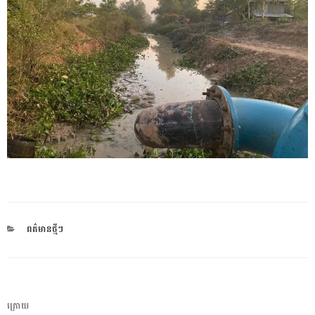
CATEGORIES
ពត៌មានថ្មីៗ
ការ​
អត្ថបទ
ក្រោយ