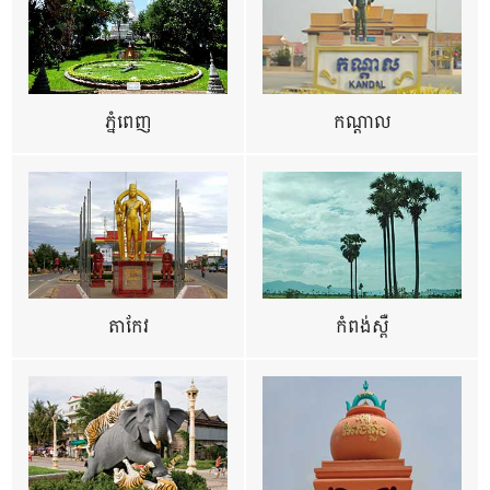
ភ្នំពេញ
កណ្តាល
តាកែវ
កំពង់ស្ពឺ