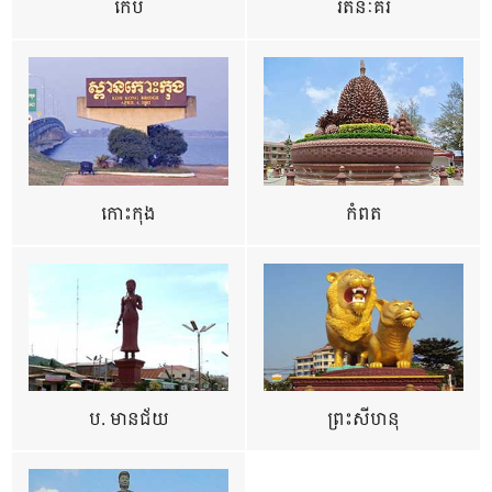
កែប
រតនៈគីរី
កោះកុង
កំពត
ប. មានជ័យ
ព្រះសីហនុ