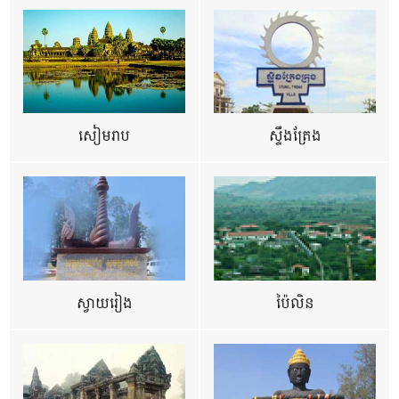
សៀមរាប
ស្ទឹងត្រែង
ស្វាយរៀង
ប៉ៃលិន