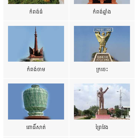
កំពង់ធំ
កំពង់ឆ្នាំង
កំពង់ចាម
ក្រចេះ
ពោធិ៍សាត់
ព្រៃវែង