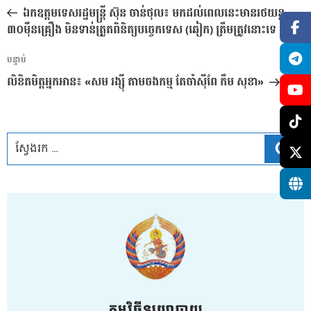
នាំទិស​
មុន
ឯកឧត្តមទេសរដ្ឋមន្ត្រី ស៊ុន ចាន់ថុល៖ មកដល់ពេលនេះមានរថយន្ត
ប្រកាស
៣០ម៉ឺនគ្រឿង មិនទាន់ត្រួតពិនិត្យបច្ចេកទេស (ឆៀក) ត្រឹមត្រូវនោះទេ
អត្ថបទ
បន្ទាប់
បន្ទាប់
លិខិតមិត្តអ្នកអាន៖ «សម រង្ស៊ី តាមចងកម្ម តែចាំស៊ីពែ កឹម សុខា»
ស្វែ