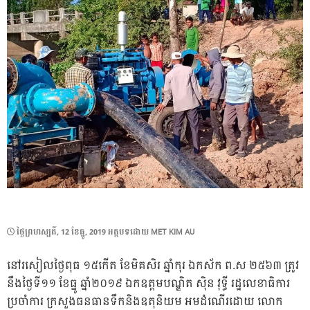
POSTED
ថ្ងៃ​ព្រហស្បតិ៍, 12 ខែ​ធ្នូ, 2019
អត្ថបទដោយ
MET KIM AU
ON
នៅរសៀលថ្ងៃពុធ ១៥កើត ខែមិគសិរ ឆ្នាំកុរ ឯកស័ក ព.ស ២៥៦៣ ត្រូវ
នឹងថ្ងៃទី១១ ខែធ្នូ ឆ្នាំ២០១៩ ឯកឧត្តមបណ្ឌិត ស៊ិន វុទ្ធី រដ្ឋលេខាធិការ
ប្រចាំការ ក្រសួងធនធានទឹកនិងឧតុនិយម អមដំណើរដោយ លោក