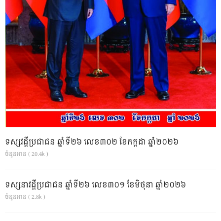
ទស្សវដ្តីប្រជាជន ឆ្នាំទី២៦ លេខ៣០២ ខែកក្កដា ឆ្នាំ២០២៦
ចំនួនអាន ( 20.4k )
ទស្សនាវដ្ដីប្រជាជន ឆ្នាំទី២៦ លេខ៣០១ ខែមិថុនា ឆ្នាំ២០២៦
ចំនួនអាន ( 2.8k )