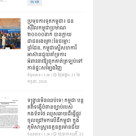
96 KB
ប្រមុខការទូតកម្ពុជា៖ ជន
ស៊ីវិលកម្ពុជាប្រមាណ
២០០០០នាក់ បានក្លាយ
ជាជនរងគ្រោះនៃជម្លោះ
ព្រំដែន, កម្ពុជាស្នើសហការី
អាស៊ានជួយគាំទ្រការ
អំពាវនាវឱ្យពួកគាត់ត្រឡប់ទៅ
កាន់ផ្ទះសម្បែងវិញ
ថ្ងៃ​អង្គារ, 21 ខែ​
ចំនួនអាន ( 1.6k )
កក្កដា, 2026
ទន្ទ្រានមិនឈប់ទេ! កម្ពុជា បន្ត
តវ៉ាទង្វើបំពានច្បាប់របស់
កងទ័ពថៃ ឈូសឆាយដីធ្វើផ្លូវ
ចូលជ្រៅមកលើដីកម្ពុជា ក្នុង
ភូមិសាស្ត្រខេត្តឧត្តរមានជ័យ
ថ្ងៃ​ព្រហស្បតិ៍, 23
ចំនួនអាន ( 1.5k )