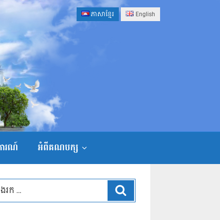
ភាសាខ្មែរ
English
ងការណ៍
អំពីគណបក្ស
ស្វែងរក