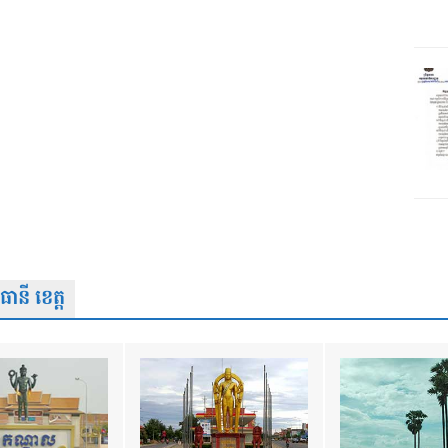
នី ខេត្ត