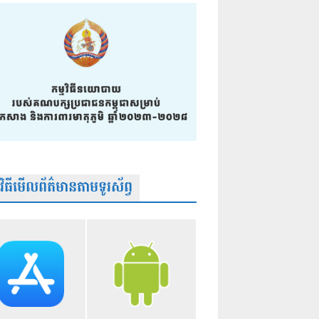
មវិធីមើលព័ត៌មានតាមទូរស័ព្វ