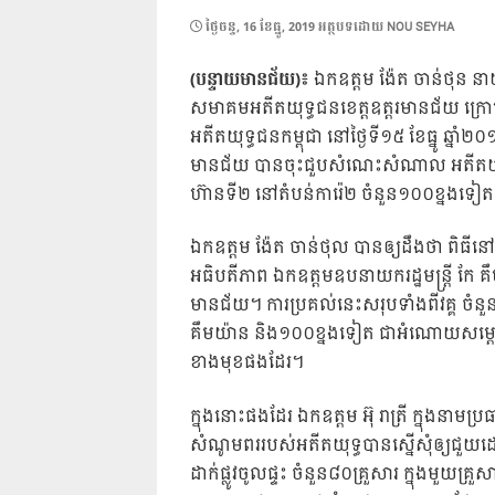
POSTED
ថ្ងៃ​ចន្ទ, 16 ខែ​ធ្នូ, 2019
អត្ថបទដោយ
NOU SEYHA
ON
(បន្ទាយមានជ័យ)៖
ឯកឧត្តម ង៉ែត ចាន់ថុន នា
សមាគម​អតីត​យុទ្ធជន​ខេត្តឧត្តរមានជ័យ ក្រោ
អតីតយុទ្ធជនកម្ពុជា នៅថ្ងៃទី១៥ ខែធ្នូ ឆ្នាំ
មានជ័យ បានចុះជួបសំណេះសំណាល អតីតយុទ្ធជ
ហ៊ានទី២ នៅតំបន់ការ៉េ២ ចំនួន១០០ខ្នងទៀ
ឯកឧត្តម ង៉ែត ចាន់ថុល បានឲ្យដឹងថា ពិធីនៅ
អធិបតីភាព ឯកឧត្តមឧបនាយករដ្ឋមន្ដ្រី កែ គឹម
មានជ័យ។ ការប្រគល់នេះសរុបទាំងពីវគ្គ ចំ
គឹមយ៉ាន និង១០០ខ្នងទៀត ជាអំណោយសម្តេ
ខាងមុខផងដែរ។
ក្នុងនោះផងដែរ ឯកឧត្តម អ៊ុ រាត្រី ក្នុងន
សំណូមពររបស់អតីតយុទ្ធបានស្នើសុំឲ្យជួយដោ
ដាក់ផ្លូវចូលផ្ទះ ចំនួន៨០គ្រួសារ ក្នុងមួយគ្រ