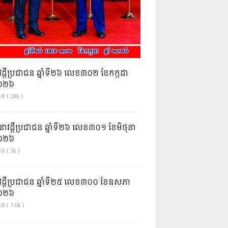
វដ្តីប្រជាជន ឆ្នាំទី២៦ លេខ៣០២ ខែកក្កដា
ំ២០២៦
ាន ( 28k )
នាវដ្ដីប្រជាជន ឆ្នាំទី២៦ លេខ៣០១ ខែមិថុនា
ំ២០២៦
ាន ( 3k )
វដ្តីប្រជាជន ឆ្នាំទី២៥ លេខ៣០០ ខែឧសភា
ំ២០២៦
ន ( 7.6k )