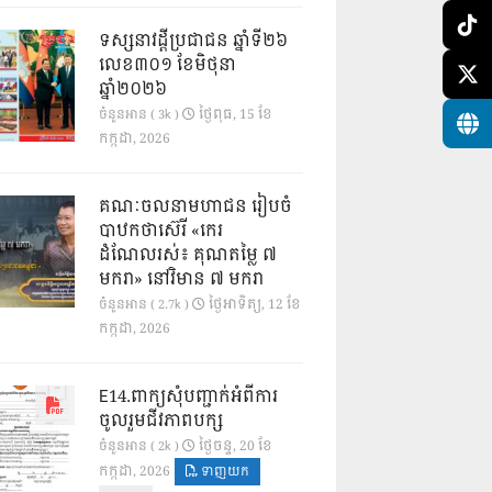
ទស្សនាវដ្ដីប្រជាជន ឆ្នាំទី២៦
លេខ៣០១ ខែមិថុនា
ឆ្នាំ២០២៦
ថ្ងៃ​ពុធ, 15 ខែ​
ចំនួនអាន ( 3k )
កក្កដា, 2026
គណៈចលនាមហាជន រៀបចំ
បាឋកថាស៊េរី «កេរ
ដំណែលរស់៖ គុណតម្លៃ ៧
មករា» នៅវិមាន ៧ មករា
ថ្ងៃ​អាទិត្យ, 12 ខែ​
ចំនួនអាន ( 2.7k )
កក្កដា, 2026
E14.ពាក្យសុំបញ្ជាក់អំពីការ
ចូលរួមជីវភាពបក្ស
ថ្ងៃ​ចន្ទ, 20 ខែ​
ចំនួនអាន ( 2k )
កក្កដា, 2026
ទាញយក