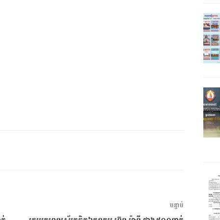
អត្ថបទ
បន្ទាប់
បន្ទាប់