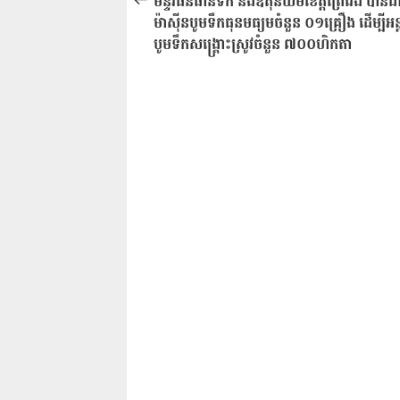
មន្ទីរធនធានទឹក និងឧតុនិយមខេត្តព្រៃវែង បានដា
ប្រកាស
ម៉ាស៊ីនបូមទឹកធុនមធ្យមចំនួន ០១គ្រឿង ដើម្បីអន
បូមទឹកសង្រ្គោះស្រូវចំនួន ៧០០ហិកតា