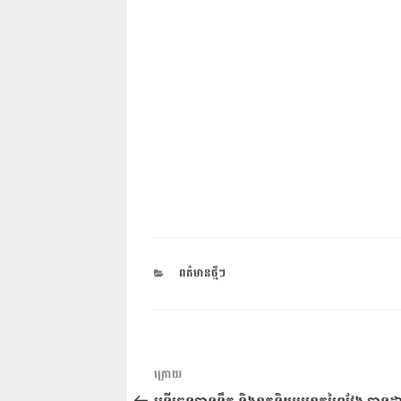
CATEGORIES
ពត៌មានថ្មីៗ
ការ​
អត្ថបទ
ក្រោយ
នាំទិស​
មុន