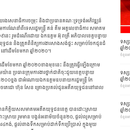
យរងសេនាធិការចម្រុះ និងជាប្រធានគណៈទ្រទ្រង់​អភិវឌ្ឍន៍​
មការណែនាំពីទេសរដ្ឋមន្ដ្រី គន់ គីម អគ្គលេខាធិការ សមាគម
២០១៩នេះ រួមដំណើរដោយ ឯកឧត្តម អ៊ុ រាត្រី អភិបាលខេត្តបន្ទាយ
ទស្ស
ន និងត្រួតពិនិត្យការងារសាងសង់ផ្ទះ សម្រាប់ចែកជូនជំ
ឆ្នា
ត នៅដើមខែមករា ឆ្នាំ២០២០។
ចំនួនអ
ដើមខែមករា ឆ្នាំ២០២០ខាងមុខនេះ នឹងត្រូវធ្វើឡើងក្រោម
យ៉ាន ប្រធានក្រុមការងារថ្នាក់ជាតិចុះជួយខេត្តបន្ទាយ
ទស្ស
ឆ្នា
នួន២០០ខ្នង ជាអំណោយឯកឧត្តមឧបនាយករដ្ឋមន្ដ្រី កែ
ចំនួនអ
ចតេជោ ហ៊ុន សែន គ្រោងប្រគល់ជូនអតីតយុទ្ធជននៅពេល
ទស្ស
ាមប្រធានកិត្តិយសសមាគមអតីតយុទ្ធជនខេត្ត បានដោះស្រាយ
ឆ្នា
ះស្រាយ រួមមាន បង្គន់អនាម័យចំនួន២០, ផ្តល់លូសម្រាប់
ចំនួនអា
ួសារ៤កង់, ផ្តល់ពាងទឹកសម្រាប់ដាក់ទឹកប្រើប្រាស់ ក្នុងមួយ