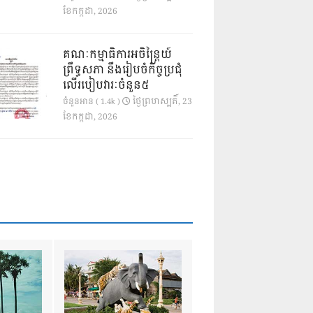
ខែ​កក្កដា, 2026
គណៈកម្មាធិការអចិន្ត្រៃយ៍
ព្រឹទ្ធសភា នឹងរៀបចំកិច្ចប្រជុំ
លើរបៀបវារៈចំនួន៥
ថ្ងៃ​ព្រហស្បតិ៍, 23
ចំនួនអាន ( 1.4k )
ខែ​កក្កដា, 2026