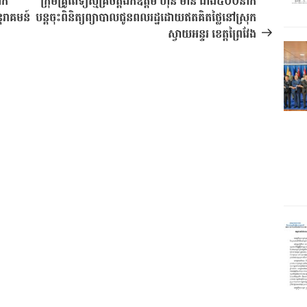
ក់
ក្រុមគ្រូពេទ្យស្ម័គ្រចិត្តឯកឧត្តម ហ៊ុន ម៉ានី ជាង៥០០នាក់
្តរាគមន៍
បន្តចុះពិនិត្យព្យាបាលជូនពលរដ្ឋដោយឥតគិតថ្លៃនៅស្រុក
ស្វាយអន្ទរ ខេត្តព្រៃវែង