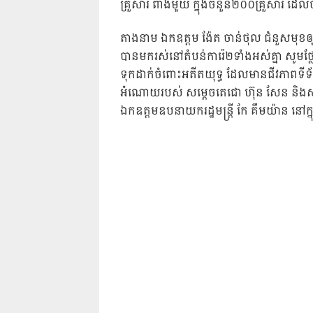
គ្រួសារ ពាងមួយ ក្នុងចំនួន២០០គ្រួសារ ដែល
តាងនាម ឯកឧត្តម ង៉ែត ចាន់ថុល ជំនួសមុខឲ្យ
បានមករស់នៅតំបន់ការ៉េ២ទាំងអស់គ្នា សូមថ្
ទុកដាក់ចំពោះអតីតយុទ្ធ ដែលមានជីវភាពទីទ
អំណោយរបស់ សម្តេចតេជោ ហ៊ុន សែន និងសម្តេច
ឯកឧត្តមឧបនាយករដ្ឋមន្ដ្រី កែ គឹមយ៉ាន នៅក្