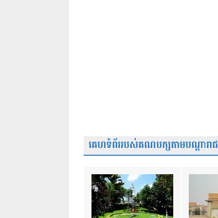
គេហទំព័ររបស់គណបក្សតាមបណ្តារាជធា