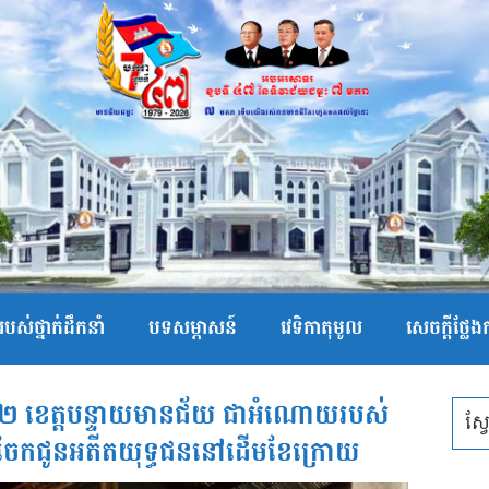
បស់ថ្នាក់ដឹកនាំ
បទសម្ភាសន៍
វេទិកាតុមូល
សេចក្ដីថ្លែ
៉េ២ ខេត្តបន្ទាយមានជ័យ ជាអំណោយរបស់
មចែកជូនអតីតយុទ្ធជននៅដើមខែក្រោយ