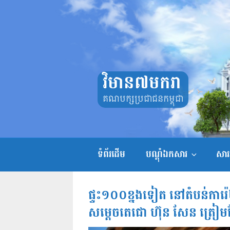
Skip
to
content
វិមាន៧មករា
គណបក្សប្រជាជនកម្ពុជា
ទំព័រដើម
បណ្តុំឯកសារ
សាររ
ផ្ទះ១០០ខ្នងទៀត នៅតំបន់ការ
សម្ដេចតេជោ ហ៊ុន សែន ត្រៀ