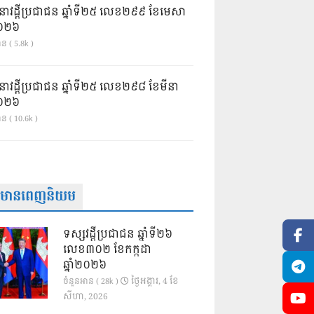
នាវដ្ដីប្រជាជន ឆ្នាំទី២៥ លេខ២៩៩ ខែមេសា
ំ២០២៦
ន ( 5.8k )
នាវដ្ដីប្រជាជន ឆ្នាំទី២៥ លេខ២៩៨ ខែមីនា
ំ២០២៦
ាន ( 10.6k )
ត៌មានពេញនិយម
ទស្សវដ្តីប្រជាជន ឆ្នាំទី២៦
លេខ៣០២ ខែកក្កដា
ឆ្នាំ២០២៦
ថ្ងៃ​អង្គារ, 4 ខែ​
ចំនួនអាន ( 28k )
សីហា, 2026