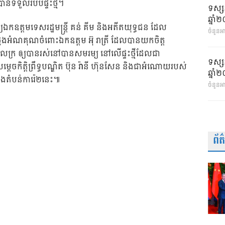
បានទទួលរបបផ្ទះថ្មី។
ទស្ស
ឆ្នា
ឯកឧត្តមទេសរដ្ឋមន្រ្តី គន់ គីម និងអតីតយុទ្ធជន ដែល
ចំនួនអា
លែងអំណគុណចំពោះឯកឧត្តម អ៊ុ រាត្រី ដែលបានយកចិត្ត
័លក្រ ឲ្យបានរស់នៅបានសមរម្យ នៅលើផ្ទះថ្មីដែលជា
ទស្ស
កិត្តិព្រឹទ្ធបណ្ឌិត ប៊ុន រ៉ានី ហ៊ុនសែន និងជាអំណោយរបស់
ឆ្នា
នុងតំបន់ការ៉េ២នេះ៕
ចំនួនអ
ព័