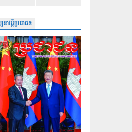
សនាវដ្តីប្រជាជន