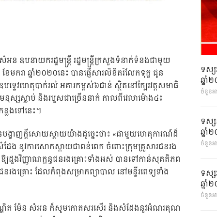
ំអន ឧបនាយករដ្ឋមន្រ្តី រដ្ឋមន្រ្តីក្រសួងទំនាក់ទំនងជាមួយ
ទស្ស
០៦ ខែមករា ឆ្នាំ២០២០នេះ បានផ្ញើសារលិខិតរំលែកទុក្ខ ជូន
ឆ្នា
ឧបទ្ទេវហេតុបាក់រលំ អគារកម្ពស់៦ជាន់ ស្ថិតនៅក្បែរវត្តសមាធិ
ចំនួនអ
មនុស្សស្លាប់ និងរបួសជាច្រើននាក់ កាលពីវេលាម៉ោង៤៖
 កន្លងទៅនេះ។
ទស្ស
ឆ្នា
នបង្ហាញក្តីសោយស្តាយយ៉ាងដូច្នេះថា៖ «ជាមួយហេតុការណ៍ដ៏
ចំនួនអា
មសំដែង នូវការសោកស្តាយជាពន់ពេក ចំពោះក្រុមគ្រួសារជនរង
ឱ្យដួងវិញ្ញាណក្ខន្ធជនរងគ្រោះទាំងអស់ បានទៅកាន់សុគតិភព
់ជនរងគ្រោះ ដែលកំពុងសម្រាកព្យាបាល នៅមន្ទីរពេទ្យទាំង
ទស្ស
ឆ្នា
ចំនួនអា
ហបណ្ឌិត ម៉ែន សំអន ក៏សូមកោតសរសើរ និងសំដែងនូវអំណរគុណ