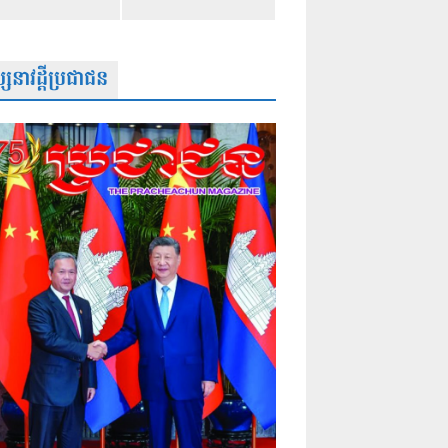
សនាវដ្តីប្រជាជន