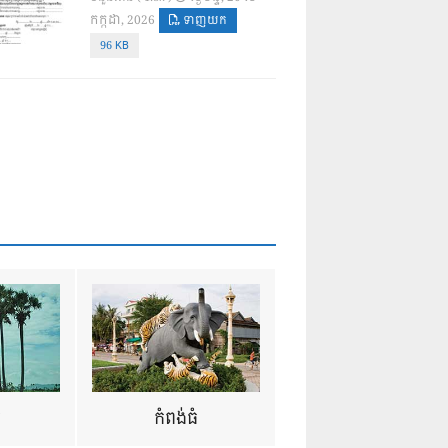
កក្កដា, 2026
ទាញយក
96 KB
ឺ
កំពង់ធំ