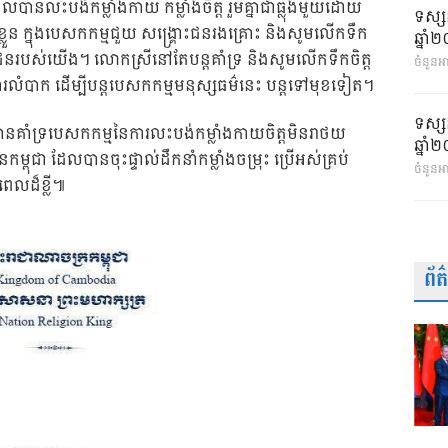
ែលបានលះបង់កម្លាំងកាយ កម្លាំងចិត្ត រួមគ្នាជាធ្លុងមួយដោយ
ទស្ស
ល់ខ្លួន ក្នុងបេសកកម្មជួយ សង្គ្រោះជនរងគ្រោះ និងសូមលើកទឹក
ឆ្នា
្រជាជនរបស់យើង។ លោកស្រីនៅតែបន្តគាំទ្រ និងសូមលើកទឹកចិត្ត
ចំនួនអា
ការលំបាក ដើម្បីបន្តបេសកកម្មមនុស្សធម៌នេះ បន្តទៅមុខទៀត។
ទស្ស
បានគាំទ្របេសកកម្មនៃការលះបង់កម្លាំងកាយចិត្តមិនរាថយ
ឆ្នា
ម្ពុជា ដែលបានចុះផ្ទាល់ដឹកនាំកម្លាំងចម្រុះ ប្រើអស់គ្រប់
ចំនួនអ
ពេលដ៏ខ្លី៕
ព័