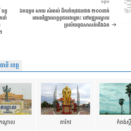
អត្ថបទ
បន្ទាប់
បន្ទាប់
 បន្ត
ឯកឧត្តម សាយ សំអាល់ ដឹកនាំយុវជនជាង ២០០នាក់
កនាំ
គោរពវិញ្ញាណក្ខន្ធជនរងគ្រោះ នៅមជ្ឈមណ្ឌល
ខ
ប្រល័យពូជសាសន៍ជើងឯក
ង២
នី ខេត្ត
កណ្តាល
តាកែវ
កំពង់ស្ព