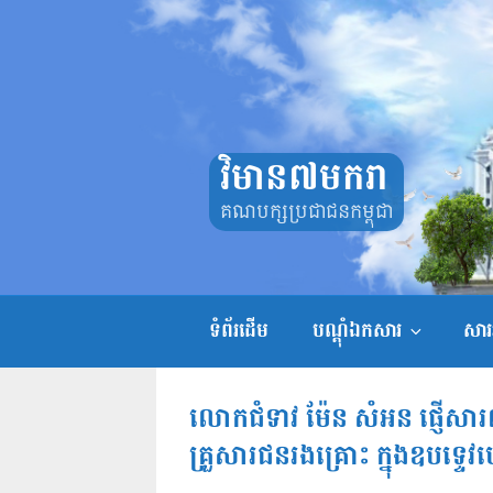
Skip
to
content
វិមាន៧មករា
គណបក្សប្រជាជនកម្ពុជា
ទំព័រដើម
បណ្តុំឯកសារ
សាររ
លោកជំទាវ ម៉ែន សំអន ផ្ញើសារលិ
គ្រួសារជនរងគ្រោះ ក្នុងឧបទ្ទេវ