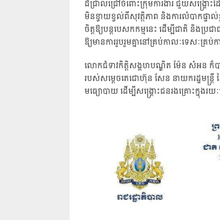
ដ៏ជ្រាលជ្រៅចំពោះក្រុមការងារ ជួយសង្គ្រោះដ
មិនខ្វាយខ្វល់ពីសុវត្ថិភាព និងការលំបាកផ្ទា
ចិត្តឱ្យបន្តបេសកកម្មនេះ ដើម្បីជាតិ និងប
ឱ្យមានការរួបរួមគ្នានៅគ្រប់កាលៈទេសៈគ្រប់
លោកជំទាវកិត្តិសង្គហបណ្ឌិត ម៉ែន សំអន ក៏
របស់សម្តេចតេជោហ៊ុន សែន នាយករដ្ឋមន្ត្រី នៃក
មធ្យោបាយ ដើម្បីសង្គ្រោះជនរងគ្រោះក្នុងរយៈ