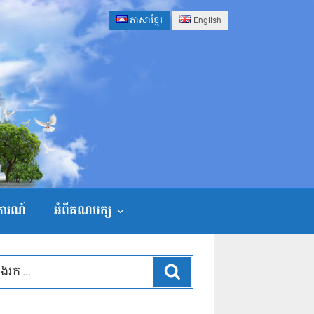
ភាសាខ្មែរ
English
ងការណ៍
អំពីគណបក្ស
ស្វែងរក