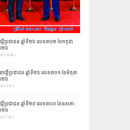
វដ្តីប្រជាជន ឆ្នាំទី២៦ លេខ៣០២ ខែកក្កដា
ំ២០២៦
ាន ( 15.6k )
នាវដ្ដីប្រជាជន ឆ្នាំទី២៦ លេខ៣០១ ខែមិថុនា
ំ២០២៦
ន ( 2.7k )
វដ្តីប្រជាជន ឆ្នាំទី២៥ លេខ៣០០ ខែឧសភា
ំ២០២៦
ន ( 7.3k )