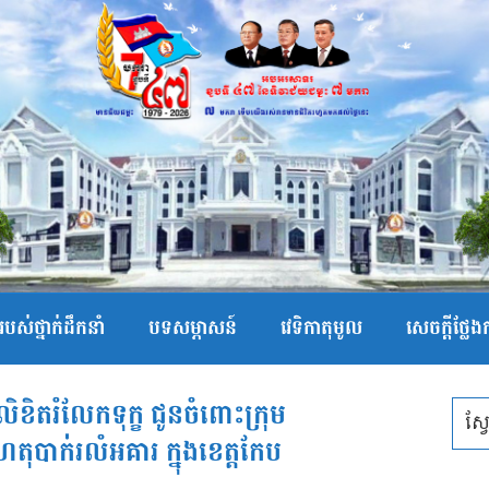
បស់ថ្នាក់ដឹកនាំ
បទសម្ភាសន៍
វេទិកាតុមូល
សេចក្ដីថ្លែ
ខិតរំលែកទុក្ខ ជូនចំពោះក្រុម
ហេតុបាក់រលំអគារ ក្នុងខេត្តកែប