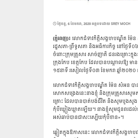
POSTED
ថ្ងៃ​ចន្ទ, 6 ខែ​មករា, 2020
អត្ថបទដោយ
SREY MOCH
ON
(ភ្នំពេញ)៖
លោកជំទាវកិត្តិសង្គហបណ្ឌិត ម៉ែន ស
រដ្ឋសភា-ព្រឹទ្ធសភា និងអធិការកិច្ច នៅថ្ងៃទី
ចំពោះក្រុមគ្រួសារ សាច់ញាតិ ជនរងគ្រោះក្នុង
ក្រុងកែប ខេត្តកែប ដែលបានបណ្តាលឱ្យ មាន
១៥នាទី រសៀលថ្ងៃទី០៣ ខែមករា ឆ្នាំ២០២០
លោកជំទាវកិត្តិសង្គហបណ្ឌិត ម៉ែន សំអន បា
សោកសង្រេងនេះនាងខ្ញុំ និងក្រុមគ្រួសារសូ
គ្រោះ ដែលបានបាត់បង់ជីវិត និងសូមបួងសួង 
កុំបីឃ្លៀងឃ្លាតឡើយ។ នាងខ្ញុំសូមជូនពរដល
អស់ឆាប់បានជាសះស្បើយកុំបីខាន»។
ឆ្លៀតក្នុងឱកាសនេះ លោកជំទាវកិត្តិសង្គ