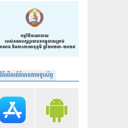
មវិធីមើលព័ត៌មានតាមទូរស័ព្វ