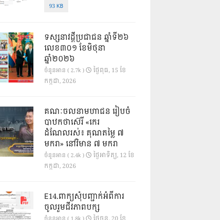
93 KB
ទស្សនាវដ្ដីប្រជាជន ឆ្នាំទី២៦
លេខ៣០១ ខែមិថុនា
ឆ្នាំ២០២៦
ថ្ងៃ​ពុធ, 15 ខែ​
ចំនួនអាន ( 2.7k )
កក្កដា, 2026
គណៈចលនាមហាជន រៀបចំ
បាឋកថាស៊េរី «កេរ
ដំណែលរស់៖ គុណតម្លៃ ៧
មករា» នៅវិមាន ៧ មករា
ថ្ងៃ​អាទិត្យ, 12 ខែ​
ចំនួនអាន ( 2.4k )
កក្កដា, 2026
E14.ពាក្យសុំបញ្ជាក់អំពីការ
ចូលរួមជីវភាពបក្ស
ថ្ងៃ​ចន្ទ, 20 ខែ​
ចំនួនអាន ( 1.8k )