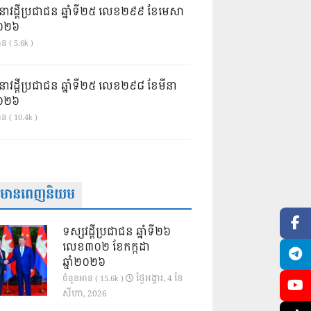
នាវដ្ដីប្រជាជន ឆ្នាំទី២៥ លេខ២៩៩ ខែមេសា
ំ២០២៦
ន ( 5.6k )
នាវដ្ដីប្រជាជន ឆ្នាំទី២៥ លេខ២៩៨ ខែមីនា
ំ២០២៦
ាន ( 10.4k )
ត៌មានពេញនិយម
ទស្សវដ្តីប្រជាជន ឆ្នាំទី២៦
លេខ៣០២ ខែកក្កដា
ឆ្នាំ២០២៦
ថ្ងៃ​អង្គារ, 4 ខែ​
ចំនួនអាន ( 15.6k )
សីហា, 2026