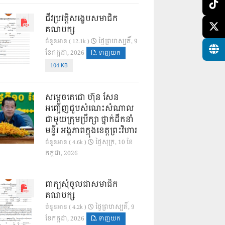
ជីវប្រវត្តិសង្ខេបសមាជិក
គណបក្ស
ថ្ងៃ​ព្រហស្បតិ៍, 9
ចំនួនអាន ( 12.1k )
ខែ​កក្កដា, 2026
ទាញយក
104 KB
សម្តេចតេជោ ហ៊ុន សែន
អញ្ជើញជួបសំណេះសំណាល
ជាមួយក្រុមប្រឹក្សា ថ្នាក់ដឹកនាំ
មន្ទីរ អង្គភាពក្នុងខេត្តព្រះវិហារ
ថ្ងៃ​សុក្រ, 10 ខែ​
ចំនួនអាន ( 4.6k )
កក្កដា, 2026
ពាក្យសុំចូលជាសមាជិក
គណបក្ស
ថ្ងៃ​ព្រហស្បតិ៍, 9
ចំនួនអាន ( 4.2k )
ខែ​កក្កដា, 2026
ទាញយក