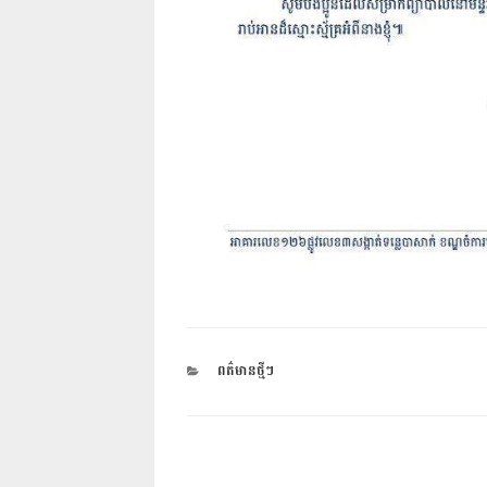
CATEGORIES
ពត៌មានថ្មីៗ
ការ​