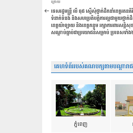
អត្ថបទ
ក្រោយ
នាំទិស​
មុន
ទេសរដ្ឋមន្ត្រី លី ធុជ ស្នើសុំថ្នាក់ដឹកនាំខេត្តរតនគិរី
ប្រកាស
ទំនាក់ទំនង និងសហប្រតិបត្តិការល្អជាមួយថ្នាក់ដឹ
ខេត្តយ៉ាឡាយ និងខេត្តកន្ទូម រក្សាការពារសន្តិសុ
សណ្តាប់ធ្នាប់ជាប្រយោជន៍សម្រាប់ ប្រទេសទាំ
គេហទំព័ររបស់គណបក្សតាមបណ្តារាជធា
ភ្នំពេញ