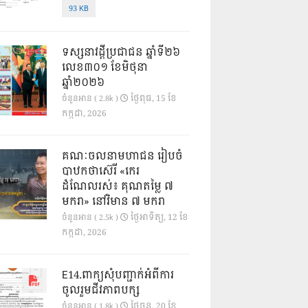
93 KB
ទស្សនាវដ្ដីប្រជាជន ឆ្នាំទី២៦
លេខ៣០១ ខែមិថុនា
ឆ្នាំ២០២៦
ថ្ងៃ​ពុធ, 15 ខែ​
ចំនួនអាន ( 2.8k )
កក្កដា, 2026
គណៈចលនាមហាជន រៀបចំ
បាឋកថាស៊េរី «កេរ
ដំណែលរស់៖ គុណតម្លៃ ៧
មករា» នៅវិមាន ៧ មករា
ថ្ងៃ​អាទិត្យ, 12 ខែ​
ចំនួនអាន ( 2.5k )
កក្កដា, 2026
E14.ពាក្យសុំបញ្ជាក់អំពីការ
ចូលរួមជីវភាពបក្ស
ថ្ងៃ​ចន្ទ, 20 ខែ​
ចំនួនអាន ( 1.8k )