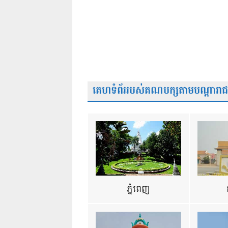
គេហទំព័ររបស់គណបក្សតាមបណ្តារាជធា
ភ្នំពេញ