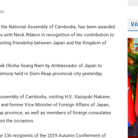
TH
ទស្
the National Assembly of Cambodia, has been awarded
ys with Neck Ribbon in recognition of his contribution to
omoting friendship between Japan and the Kingdom of
Neak Oknha Seang Nam by Ambassador of Japan to
mony held in Siem Reap provincial city yesterday
ssembly of Cambodia, visiting H.E. Kazuyuki Nakane,
nd former Vice Minister of Foreign Affairs of Japan,
ap province, as well as members of foreign consulates
 on the occasion.
 136 recipients of the 2019 Autumn Conferment of