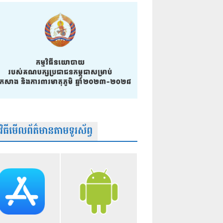
មវិធីមើលព័ត៌មានតាមទូរស័ព្វ