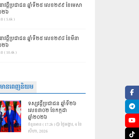
នាវដ្ដីប្រជាជន ឆ្នាំទី២៥ លេខ២៩៩ ខែមេសា
ំ២០២៦
ន ( 5.6k )
នាវដ្ដីប្រជាជន ឆ្នាំទី២៥ លេខ២៩៨ ខែមីនា
ំ២០២៦
ាន ( 10.4k )
ត៌មានពេញនិយម
ទស្សវដ្តីប្រជាជន ឆ្នាំទី២៦
លេខ៣០២ ខែកក្កដា
ឆ្នាំ២០២៦
ថ្ងៃ​អង្គារ, 4 ខែ​
ចំនួនអាន ( 17.2k )
សីហា, 2026