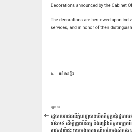
Decorations announced by the Cabinet Of
The decorations are bestowed upon individ
services, and in honor of their distingui
CATEGORIES
ពត៌មានថ្មីៗ
ការ​
អត្ថបទ
ក្រោយ
នាំទិស​
មុន
រដ្ឋបាលរាជធានីភ្នំពេញបានបើកកិច្ចប្រជុំរដ្ឋបា
ប្រកាស
ទាំង១៤ ដើម្បី​ត្រួតពិនិត្យ និងពង្រឹងកិច្ចការត្រួតពិន
អាវុធ​ជាតិ​ផ្ទុះ ការបង្ក្រាបបទល្មើសល្បែងសុីសង 