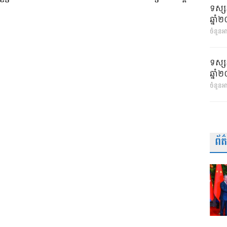
ទស្ស
ឆ្នា
ចំនួនអា
ទស្ស
ឆ្នា
ចំនួនអ
ព័