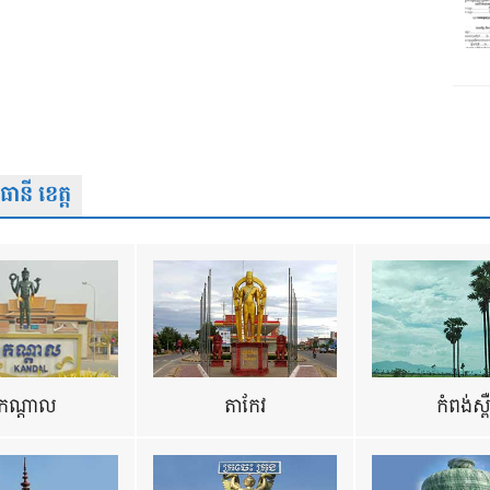
នី ខេត្ត
កណ្តាល
តាកែវ
កំពង់ស្ព