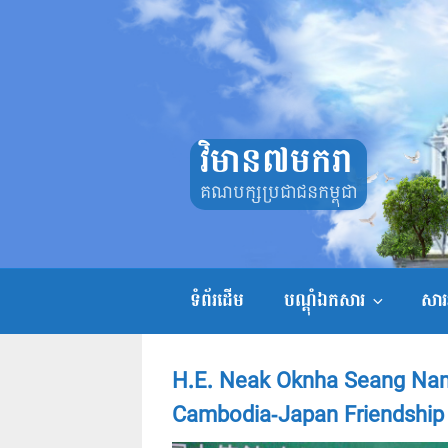
Skip
to
content
វិមាន៧មករា
គណបក្សប្រជាជនកម្ពុជា
ទំព័រដើម
បណ្តុំឯកសារ
សាររ
H.E. Neak Oknha Seang Nam 
Cambodia-Japan Friendship