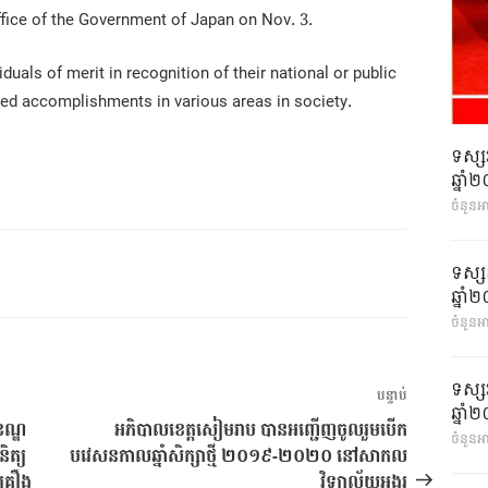
fice of the Government of Japan on Nov. 3.
uals of merit in recognition of their national or public
shed accomplishments in various areas in society.
ទស្ស
ឆ្នា
ចំនួនអ
ទស្ស
ឆ្នា
ចំនួនអា
ទស្ស
អត្ថបទ
បន្ទាប់
ឆ្នា
បន្ទាប់
លខណ្ឌ
អភិបាលខេត្តសៀមរាប បានអញ្ជើញចូលរួមបើក
ចំនួនអា
ិត្យ​
បវេសនកាលឆ្នាំសិក្សាថ្មី ២០១៩-២០២០ នៅសាកល
គ្រឿង
វិទ្យាល័យអង្គរ