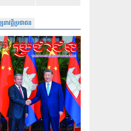
សនាវដ្តីប្រជាជន