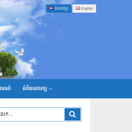
ភាសាខ្មែរ
English
ងការណ៍
អំពីគណបក្ស
ស្វែងរក