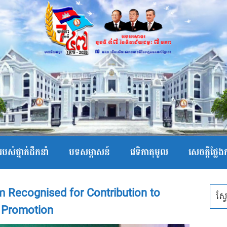
បស់ថ្នាក់ដឹកនាំ
បទសម្ភាសន៍
វេទិកាតុមូល
សេចក្ដីថ្លែ
Recognised for Contribution to
 Promotion