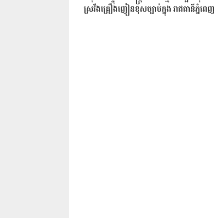
ស្រវឹងគ្រឿងញៀន​ខុសច្បាប់ក្នុង រាជធានីភ្នំពេញ