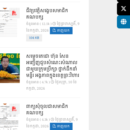
ជីវប្រវត្តិសង្ខេបសមាជិក
គណបក្ស
ថ្ងៃ​ព្រហស្បតិ៍, 9
ចំនួនអាន ( 12.1k )
ខែ​កក្កដា, 2026
ទាញយក
104 KB
សម្តេចតេជោ ហ៊ុន សែន
អញ្ជើញជួបសំណេះសំណាល
ជាមួយក្រុមប្រឹក្សា ថ្នាក់ដឹកនាំ
មន្ទីរ អង្គភាពក្នុងខេត្តព្រះវិហារ
ថ្ងៃ​សុក្រ, 10 ខែ​
ចំនួនអាន ( 4.7k )
កក្កដា, 2026
ពាក្យសុំចូលជាសមាជិក
គណបក្ស
ថ្ងៃ​ព្រហស្បតិ៍, 9
ចំនួនអាន ( 4.3k )
ខែ​កក្កដា, 2026
ទាញយក