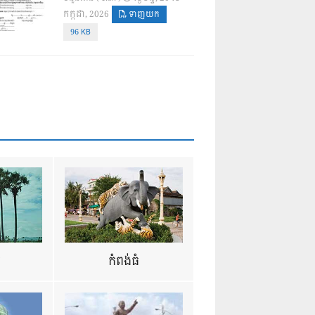
កក្កដា, 2026
ទាញយក
96 KB
ឺ
កំពង់ធំ