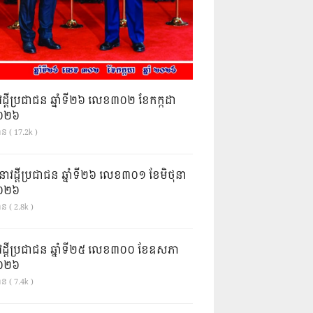
វដ្តីប្រជាជន ឆ្នាំទី២៦ លេខ៣០២ ខែកក្កដា
ំ២០២៦
ាន ( 17.2k )
នាវដ្ដីប្រជាជន ឆ្នាំទី២៦ លេខ៣០១ ខែមិថុនា
ំ២០២៦
ន ( 2.8k )
វដ្តីប្រជាជន ឆ្នាំទី២៥ លេខ៣០០ ខែឧសភា
ំ២០២៦
ន ( 7.4k )