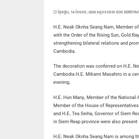
POSTED
ថ្ងៃ​អង្គារ, 14 ខែ​មករា, 2020
អត្ថបទដោយ
SOK SEREYRA
ON
H.E. Neak Oknha Seang Nam, Member of 
with the Order of the Rising Sun, Gold Ra
strengthening bilateral relations and pr
Cambodia.
The decoration was conferred on H.E. 
Cambodia H.E. Mikami Masahiro in a cere
evening.
H.E. Hun Many, Member of the National A
Member of the House of Representatives a
and H.E. Tea Seiha, Governor of Siem Re
in Siem Reap province were also present
H.E. Neak Oknha Seang Nam is among the