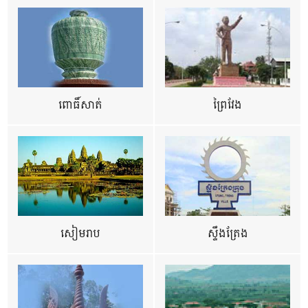
ពោធិ៍សាត់
ព្រៃវែង
សៀមរាប
ស្ទឹងត្រែង