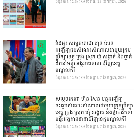
ថ្ងៃ​ពុធ, 15 ខែ​កក្កដា, 2026
ចំនួនអាន ( 2.6k )
វីដេអូ៖ សម្តេចតេជោ ហ៊ុន សែន
អញ្ជើញជួបសំណេះសំណាលជាមួយក្រុម
ប្រឹក្សាខេត្ត ក្រុង ស្រុក ឃុំ សង្កាត់ និងថ្នាក់
ដឹកនាំមន្ទីរ អង្គភាពនានា ជុំវិញខេត្ត
មណ្ឌលគិរី
ថ្ងៃ​អង្គារ, 7 ខែ​កក្កដា, 2026
ចំនួនអាន ( 2.5k )
សម្តេចតេជោ ហ៊ុន សែន បន្តអញ្ជើញ
ចុះជួបសំណេះសំណាលជាមួយក្រុមប្រឹក្សា
ខេត្ត ក្រុង ស្រុក ឃុំ សង្កាត់ និងថ្នាក់ដឹកនាំ
មន្ទីរអង្គភាពនានាជុំវិញខេត្តមណ្ឌលគិរី
ថ្ងៃ​អង្គារ, 7 ខែ​កក្កដា, 2026
ចំនួនអាន ( 2.5k )