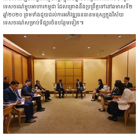
ទេសចរណ៍ម្ហូបអាហារកម្ពុជា ដែលគ្រោងនឹងប្រព្រឹត្តទៅនៅឆមាសទី២
ឆ្នាំ២០២០ ព្រមទាំងជួយដល់ការអភិវឌ្ឍធនធានមនុស្សក្នុងវិស័យ
ទេសចរណ៍សម្រាប់ទីផ្សារចិនបន្ថែមទៀត៕