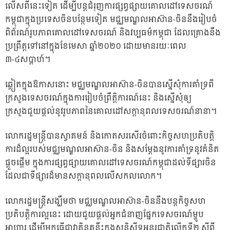
លើសពីនេះទៀត ដើម្បីបន្តជំរុញការផ្សព្វផ្សាយគោលដៅទេសចរណ៍
កម្ពុជាក្នុងប្រទេសចិនបន្ថែមទៀត មជ្ឈមណ្ឌលអាស៊ាន-ចិននឹងរៀបចំ
ពិព័រណ៍រូបភាពគោលដៅទេសចរណ៍ និងវប្បធម៌កម្ពុជា ដែលគ្រោងនឹង
ប្រព្រឹត្តទៅនៅក្នុងខែមេសា ឆ្នាំ២០២០ ដោយមានរយៈពេល
៣-៤សប្តាហ៍។
ឆ្លៀតក្នុងឱកាសនោះ មជ្ឈមណ្ឌលអាស៊ាន-ចិនបានស្នើសុំការគាំទ្រពី
ក្រសួងទេសចរណ៍ក្នុងការរៀបចំព្រឹត្តិការណ៍នេះ និងស្នើសុំឲ្យ
ក្រសួងជួយផ្តល់នូវរូបភាពនៃគោលដៅសក្តានុពលទេសចរណ៍នានា។
លោករដ្ឋមន្ត្រីបានស្វាគមន៍ និងកោតសរសើរចំពោះកិច្ចសហប្រតិបត្តិ
ការដ៏ល្អរបស់មជ្ឈមណ្ឌលអាស៊ាន-ចិន និងសម្ដែងនូវការគាំទ្រនូវគំនិត
ផ្តួចផ្តើម ក្នុងការផ្សព្វផ្សាយគោលដៅទេសចរណ៍កម្ពុជាដល់ទីផ្សារចិន
ដែលជាទីផ្សារដ៏មានសក្តានុពលលើសកលលោក។
លោករដ្ឋមន្រ្តីសង្ឃឹមថា មជ្ឈមណ្ឌលអាស៊ាន-ចិននឹងបន្តកិច្ចសហ
ប្រតិបត្តិការល្អនេះ ដោយជួយផ្តល់អ្នកជំនាញផ្នែកទេសចរណ៍ម្ហូប
អាហារ ដើម្បីមកធ្វើជាវាគ្មិនគន្លឹះក្នុងសន្និសីទអន្តរជាតិលើកទី២ ស្តីពី