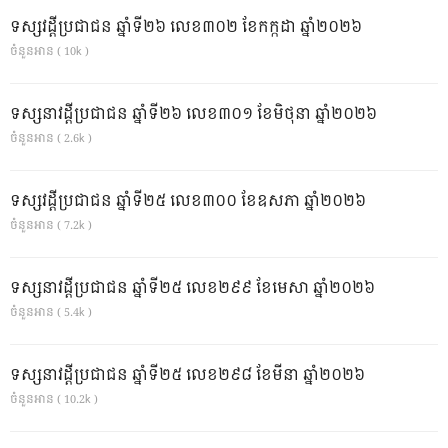
ទស្សវដ្តីប្រជាជន ឆ្នាំទី២៦ លេខ៣០២ ខែកក្កដា ឆ្នាំ២០២៦
ចំនួនអាន ( 10k )
ទស្សនាវដ្ដីប្រជាជន ឆ្នាំទី២៦ លេខ៣០១ ខែមិថុនា ឆ្នាំ២០២៦
ចំនួនអាន ( 2.6k )
ទស្សវដ្តីប្រជាជន ឆ្នាំទី២៥ លេខ៣០០ ខែឧសភា ឆ្នាំ២០២៦
ចំនួនអាន ( 7.2k )
ទស្សនាវដ្ដីប្រជាជន ឆ្នាំទី២៥ លេខ២៩៩ ខែមេសា ឆ្នាំ២០២៦
ចំនួនអាន ( 5.4k )
ទស្សនាវដ្ដីប្រជាជន ឆ្នាំទី២៥ លេខ២៩៨ ខែមីនា ឆ្នាំ២០២៦
ចំនួនអាន ( 10.2k )