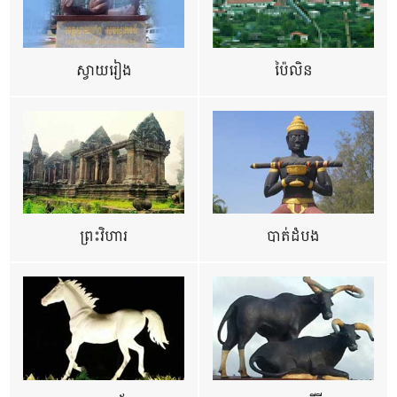
ស្វាយរៀង
ប៉ៃលិន
ព្រះវិហារ
បាត់ដំបង