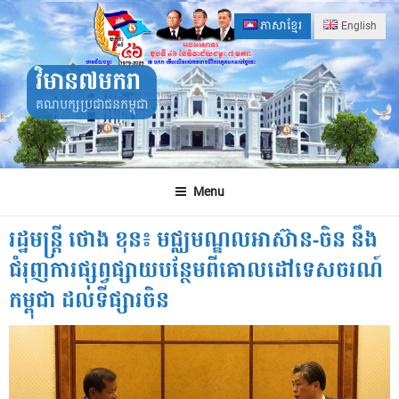
Skip
ភាសាខ្មែរ
English
to
content
វិមាន៧មករា
គណបក្សប្រជាជនកម្ពុជា
Menu
រដ្ឋមន្ត្រី ថោង ខុន៖ មជ្ឈមណ្ឌលអាស៊ាន-ចិន នឹង
ជំរុញការផ្សព្វផ្សាយបន្ថែមពីគោលដៅទេសចរណ៍
កម្ពុជា ដល់ទីផ្សារចិន