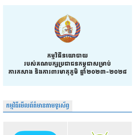
កម្មវិធីមើលព័ត៌មានតាមទូរស័ព្វ