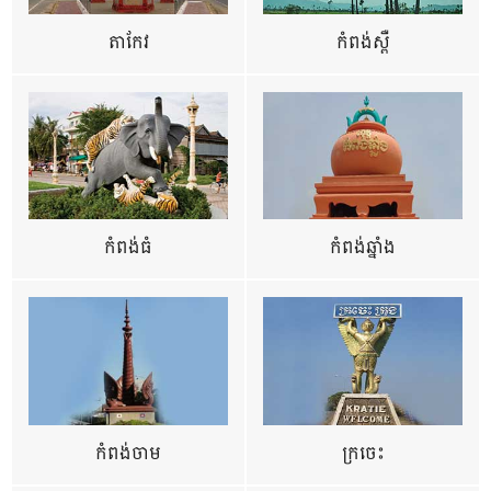
តាកែវ
កំពង់ស្ពឺ
កំពង់ធំ
កំពង់ឆ្នាំង
កំពង់ចាម
ក្រចេះ