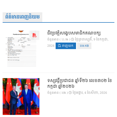
ព័ត៌មានពេញនិយម
ជីវប្រវត្តិសង្ខេបសមាជិកគណបក្ស
ថ្ងៃ​ព្រហស្បតិ៍, 9 ខែ​កក្កដា,
ចំនួនអាន ( 11.9k )
2026
ទាញយក
104 KB
ទស្សវដ្តីប្រជាជន ឆ្នាំទី២៦ លេខ៣០២ ខែ
កក្កដា ឆ្នាំ២០២៦
ថ្ងៃ​អង្គារ, 4 ខែ​សីហា, 2026
ចំនួនអាន ( 10k )