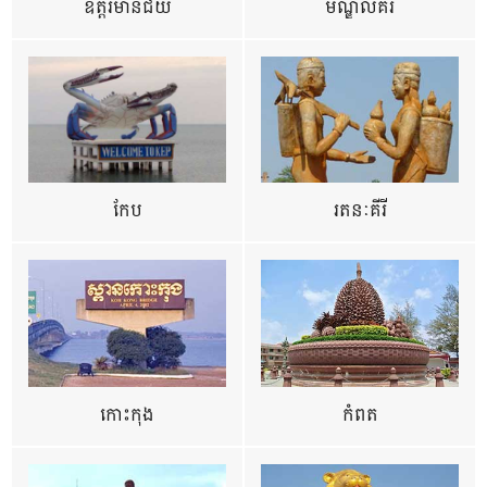
ឧត្ដរមានជ័យ
មណ្ឌលគីរី
កែប
រតនៈគីរី
កោះកុង
កំពត