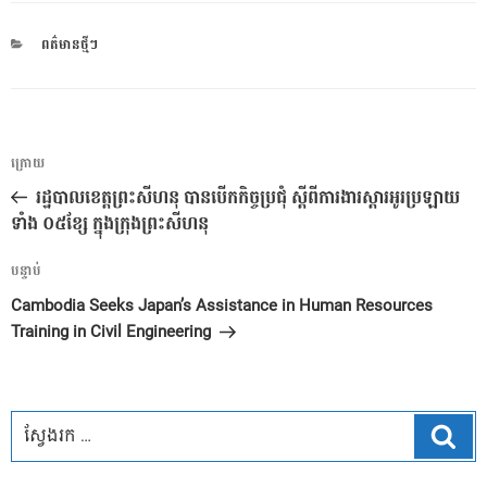
CATEGORIES
ពត៌មានថ្មីៗ
ការ​
អត្ថបទ
ក្រោយ
នាំទិស​
មុន
រដ្ឋបាលខេត្តព្រះសីហនុ បានបេីកកិច្ចប្រជុំ ស្តីពីការងារស្តារអូរប្រឡាយ
ប្រកាស
ទាំង ០៥ខ្សែ ក្នុងក្រុងព្រះសីហនុ
អត្ថបទ
បន្ទាប់
បន្ទាប់
Cambodia Seeks Japan’s Assistance in Human Resources
Training in Civil Engineering
ស្វែ