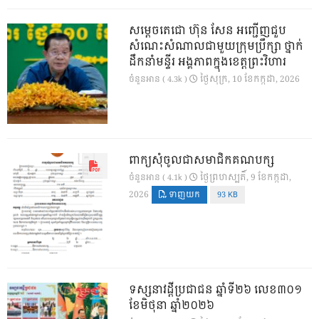
សម្តេចតេជោ ហ៊ុន សែន អញ្ជើញជួប
សំណេះសំណាលជាមួយក្រុមប្រឹក្សា ថ្នាក់
ដឹកនាំមន្ទីរ អង្គភាពក្នុងខេត្តព្រះវិហារ
ថ្ងៃ​សុក្រ, 10 ខែ​កក្កដា, 2026
ចំនួនអាន ( 4.3k )
ពាក្យសុំចូលជាសមាជិកគណបក្ស
ថ្ងៃ​ព្រហស្បតិ៍, 9 ខែ​កក្កដា,
ចំនួនអាន ( 4.1k )
2026
ទាញយក
93 KB
ទស្សនាវដ្ដីប្រជាជន ឆ្នាំទី២៦ លេខ៣០១
ខែមិថុនា ឆ្នាំ២០២៦