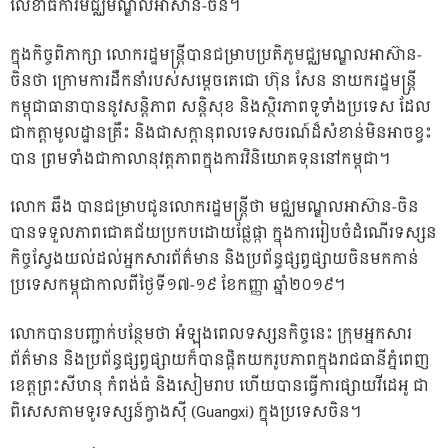
លេខាធិការមជ្ឈមណ្ឌលអាស៊ាន-ចិន។
ក្នុងកិច្ចពិភាក្សា លោករដ្ឋមន្ត្រីបានជម្រាបប្រតិភូមជ្ឈមណ្ឌលអាស៊ាន-
ចិនថា ក្រោមការដឹកនាំរបស់សម្តេចតេជោ ហ៊ុន សែន នាយករដ្ឋមន្ត្រី
កម្ពុជាធានាបាននូវសន្តិភាព សន្តិសុខ និងស្ថិរភាពទូទាំងប្រទេស ដែល
ជាកត្តាមូលដ្ឋានគ្រឹះ និងជាសក្តានុពលទេសចរណ៍ដ៏សំខាន់មិនអាចខ្វះ
បាន ព្រមទាំងជាកាលានុវត្តភាពក្នុងការវិនិយោគទុននៅកម្ពុជា។
លោក ឆឹង បានជម្រាបជូនលោករដ្ឋមន្ត្រីថា មជ្ឈមណ្ឌលអាស៊ាន-ចិន
បានទទួលភាពជោគជ័យប្រកបដោយផ្លែផ្កា ក្នុងការរៀបចំដំណើរទស្សន
កិច្ចស្វែងយល់ដល់អ្នកសារព័ត៌មាន និងប្រព័ន្ធផ្សព្វផ្សាយចិនមកកាន់
ប្រទេសកម្ពុជាកាលពីថ្ងៃទី១៧-១៩ ខែកញ្ញា ឆ្នាំ២០១៩។
លោកបានបញ្ជាក់បន្ថែមថា អំឡុងពេលទស្សនកិច្ចនេះ ក្រុមអ្នកសារ
ព័ត៌មាន និងប្រព័ន្ធផ្សព្វផ្សាយក៏បានផ្តិតយករូបភាពក្នុងរាជធានីភ្នំពេញ
ខេត្តព្រះសីហនុ កំពង់ធំ និងសៀមរាប ហើយបានធ្វើការផ្សាយវីដេអូ ជា
ពិសេសតាមទូរទស្សន៍ក្វាងស៊ី (Guangxi) ក្នុងប្រទេសចិន។