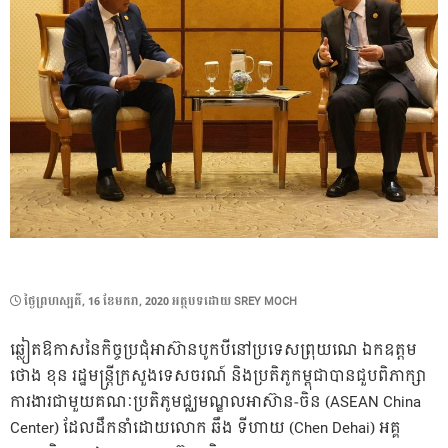
POSTED
ថ្ងៃ​ព្រហស្បតិ៍, 16 ខែ​មករា, 2020
អត្ថបទដោយ
SREY MOCH
ON
ឆ្លៀតឱកាសនៃកិច្ចប្រជុំអាស៊ានបូកបីនៅប្រទេសព្រុយណេ ឯកឧត្តម
ថោង ខុន រដ្ឋមន្ត្រីក្រសួងទេសចរណ៍ និងប្រតិភូកម្ពុជាបានជួបពិភាក្សា
ការងារជាមួយគណៈប្រតិភូមជ្ឈមណ្ឌលអាស៊ាន-ចិន (ASEAN China
Center) ដែលដឹកនាំដោយលោក ឆឹង ទីហាយ (Chen Dehai) អគ្គ