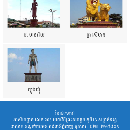
ប. មានជ័យ
ព្រះសីហនុ
ត្បូងឃ្មុំ
វិមាន7មករា
អាស័យដ្ឋាន លេខ 203 មហាវិថីព្រះនរោត្តម ភូមិ13 សង្កាត់ទន្លេ
បាសាក់ ខណ្ឌចំការមន រាជធានីភ្នំពេញ ទូរសារ : ០២៣ ២១៥៨០១