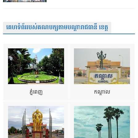
គេហទំព័ររបស់គណបក្សតាមបណ្តារាជធានី ខេត្ត
ភ្នំពេញ
កណ្តាល