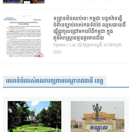
ទន្ទ្រានមិនឈប់ទេ! កម្ពុជា បន្តតវ៉ាទង្វើ
បំពានច្បាប់របស់កងទ័ពថៃ ឈូសឆាយដី
ធ្វើផ្លូវចូលជ្រៅមកលើដីកម្ពុជា ក្នុង
ភូមិសាស្ត្រខេត្តឧត្តរមានជ័យ
ថ្ងៃ​ព្រហស្បតិ៍, 23 ខែ​កក្កដា,
ចំនួនអាន ( 1.4k )
2026
គេហទំព័ររបស់គណបក្សតាមបណ្តារាជធានី ខេត្ត