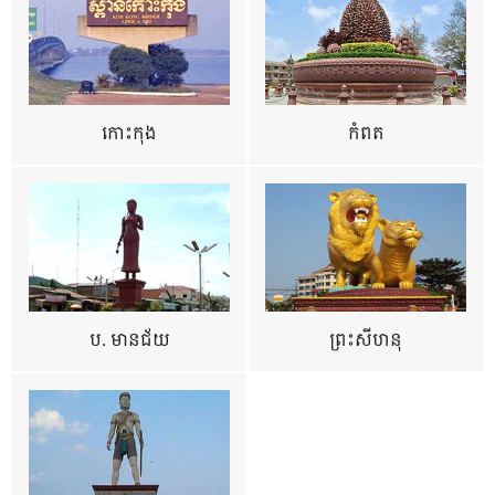
កោះកុង
កំពត
ប. មានជ័យ
ព្រះសីហនុ