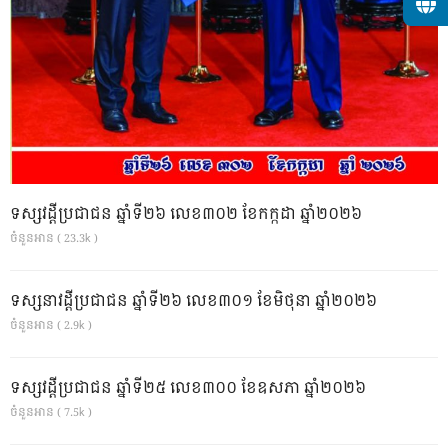
ទស្សវដ្តីប្រជាជន ឆ្នាំទី២៦ លេខ៣០២ ខែកក្កដា ឆ្នាំ២០២៦
ចំនួនអាន ( 23.3k )
ទស្សនាវដ្ដីប្រជាជន ឆ្នាំទី២៦ លេខ៣០១ ខែមិថុនា ឆ្នាំ២០២៦
ចំនួនអាន ( 2.9k )
ទស្សវដ្តីប្រជាជន ឆ្នាំទី២៥ លេខ៣០០ ខែឧសភា ឆ្នាំ២០២៦
ចំនួនអាន ( 7.5k )