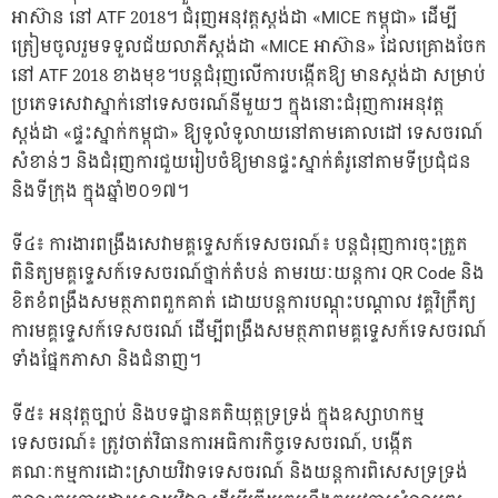
អាស៊ាន នៅ ATF 2018។ ជំរុញអនុវត្តស្តង់ដា «MICE កម្ពុជា» ដើម្បី
ត្រៀមចូលរួមទទួលជ័យលាភីស្តង់ដា «MICE អាស៊ាន» ដែលគ្រោងចែក
នៅ ATF 2018 ខាងមុខ។បន្តជំរុញលើការបង្កើតឱ្យ មានស្តង់ដា សម្រាប់
ប្រភេទសេវាស្នាក់នៅទេសចរណ៍នីមួយៗ ក្នុងនោះជំរុញការអនុវត្ត
ស្តង់ដា «ផ្ទះស្នាក់កម្ពុជា» ឱ្យទូលំទូលាយនៅតាមគោលដៅ ទេសចរណ៍
សំខាន់ៗ និងជំរុញការជួយរៀបចំឱ្យមានផ្ទះស្នាក់គំរូនៅតាមទីប្រជុំជន
និងទីក្រុង ក្នុងឆ្នាំ២០១៧។
ទី៤៖ ការងារពង្រឹងសេវាមគ្គទ្ទេសក៍ទេសចរណ៍៖ បន្តជំរុញការចុះត្រួត
ពិនិត្យមគ្គទ្ទេសក៍ទេសចរណ៍ថ្នាក់តំបន់ តាមរយៈយន្តការ QR Code និង
ខិតខំពង្រឹងសមត្ថភាពពួកគាត់ ដោយបន្តការបណ្តុះបណ្តាល វគ្គវិក្រឹត្យ
ការមគ្គទ្ទេសក៍ទេសចរណ៍ ដើម្បីពង្រឹងសមត្ថភាពមគ្គទ្ទេសក៍ទេសចរណ៍
ទាំងផ្នែកភាសា និងជំនាញ។
ទី៥៖ អនុវត្តច្បាប់ និងបទដ្ឋានគតិយុត្តទ្រទ្រង់ ក្នុងឧស្សាហកម្ម
ទេសចរណ៍៖ ត្រូវចាត់វិធានការអធិការកិច្ចទេសចរណ៍, បង្កើត
គណៈកម្មការដោះស្រាយវិវាទទេសចរណ៍ និងយន្តការពិសេសទ្រទ្រង់