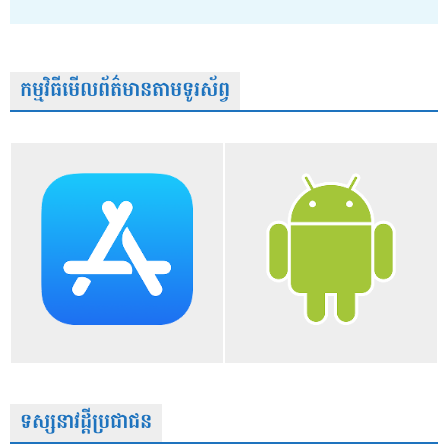
កម្មវិធីមើលព័ត៌មានតាមទូរស័ព្វ
ទស្សនាវដ្តីប្រជាជន