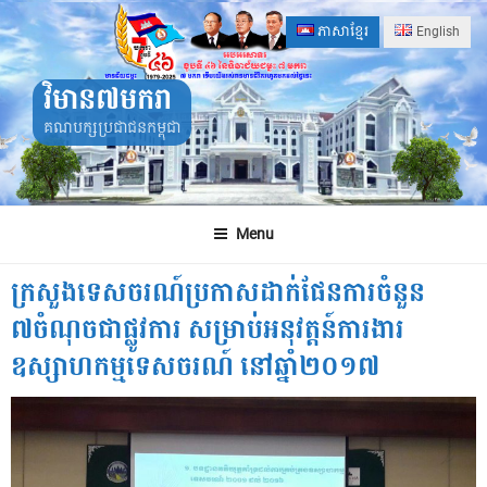
Skip
ភាសាខ្មែរ
English
to
content
វិមាន៧មករា
គណបក្សប្រជាជនកម្ពុជា
Menu
ក្រសួងទេសចរណ៍ប្រកាសដាក់ផែនការចំនួន
៧ចំណុចជាផ្លូវការ សម្រាប់អនុវត្តន៍ការងារ
ឧស្សាហកម្មទេសចរណ៍ នៅឆ្នាំ២០១៧