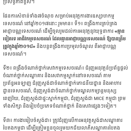
ប្រសិទ្ធភាពខ្ពស់។
ផែនការសំខាន់ទាំង៧ចំណុច សម្រាប់អនុវត្តការងារឧស្សាហកម្ម
ទេសចរណ៍ នៅឆ្នាំ២០១៧នោះ រួមមាន៖ ទី១៖ ពង្រឹងការគ្រប់គ្រង
អាជ្ញាបណ្ណទេសចរណ៍ ដើម្បីចូលរួមដល់ការអនុវត្តនូវយុទ្ធនាការ
«
គ្មាន
ទៀតទេ អាជីវកម្មទេសចរណ៍ ដែលគ្មានអាជ្ញាបណ្ណទេសចរណ៍ ឱ្យបានត្រឹម
ត្រូវក្នុងឆ្នាំ២០១៨»
និងបន្តពង្រឹងការប្រមូលចំណូល ពីអាជ្ញាបណ្ណ
ទេសចរណ៍។
ទី២៖ ពង្រឹងចំណាត់ថ្នាក់សេវាកម្មទេសចរណ៍៖ ជំរុញអនុវត្តន៍ប្រព័ន្ធផ្តល់
ចំណាត់ថ្នាក់សណ្ឋាគារ និងសេវាកម្មស្នាក់នៅទេសចរណ៍ តាម
ប្រព័ន្ធអនឡាញ ជំរុញស្តង់ដាចំណាត់ថ្នាក់ភោជនីយដ្ឋាន និងអាហារ
ដ្ឋានទេសចរណ៍, ជំរុញស្តង់ដាចំណាត់ថ្នាក់មណ្ឌលកម្សាន្តមនុស្ស
ពេញវ័យ, ជំរុញស្តង់ដាផ្ទះស្នាក់កម្ពុជា, ជំរុញស្តង់ដា MICE កម្ពុជា ព្រម
ទាំងសិក្សា និងរៀបចំប្រភេទចំណាត់ថ្នាក់ និងសេវាផ្សេងៗទៀត។
ទី៣៖ ការងាររៀបចំស្តង់ដា៖ ត្រូវជំរុញលើការអនុវត្តស្តង់ដាសណ្ឋាគារ
បៃតងកម្ពុជា ដើម្បីត្រៀមខ្លួនចូលរួមយកជ័យលាភីសណ្ឋាគារបៃតង