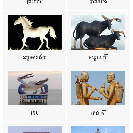
ព្រះវិហារ
បាត់ដំបង
ឧត្ដរមានជ័យ
មណ្ឌលគីរី
កែប
រតនៈគីរី