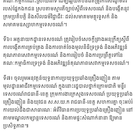
គណៈកម្មការដោះស្រាយវិវាទ ដើម្បីឆ្លើយតបនឹងតម្រូវការសំណូមពរ
របស់ផ្នែកឯកជន ស្របតាមស្មារតីច្បាប់ស្តីពីទេសចរណ៍ និងបង្កើតនូវ
ក្រមប្រតិបត្តិ និងសីលធម៌វិជ្ជាជីវៈ ដល់សមាគមមគ្គុទ្ទេសក៍ និង
សមាគមឧស្សាហកម្មទេសចរណ៍។
ទី៦៖ អគ្គនាយកដ្ឋានទេសចរណ៍ ត្រូវរៀបចំសេចក្តីព្រាងអនុក្រឹត្យស្តីពី
ការបង្កើតការគ្រប់គ្រង និងការចាត់ចែងមូលនិធិទ្រទ្រង់ និងអភិវឌ្ឍន៍
គុណភាពសេវាកម្មទេសចរណ៍ និងការរៀបចំ និងការប្រព្រឹត្តទៅនៃ
គណៈកម្មាធិការទ្រទ្រង់ និងអភិវឌ្ឍន៍គុណភាពសេវាកម្មទេសចរណ៍។
ទី៧៖ ចូលរួមអនុវត្តន៍យុទ្ធនាការប្រយុទ្ធប្រឆាំងគ្រឿងញៀន តាម
មូលដ្ឋានអាជីវកម្មទេសចរណ៍ ក្នុងនោះរដ្ឋបាលថ្នាក់ក្រោមជាតិ មន្ទីរ
ទេសចរណ៍រាជធានី-ខេត្ត ក្រុមការងារក្រសួងទេសចរណ៍ ប្រយុទ្ធប្រឆាំង
គ្រឿងញៀន និងយុវជន ស.ស.យ.ក រាជធានី-ខេត្ត សហការគ្នា ចុះអប់រំ
ការយល់ដឹងជាសាធារណៈ អំពីវិធានការប្រយុទ្ធប្រឆាំងគ្រឿងញៀន នៅ
តាមមណ្ឌលកម្សាន្ដទេសចរណ៍ និងតាមផ្ទះសំណាក់នានា ឱ្យមាន
ប្រសិទ្ធភាព៕