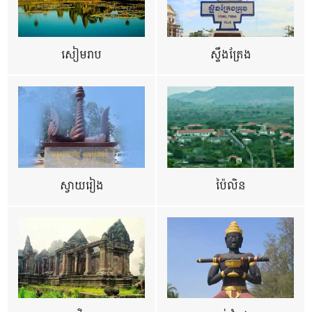
សៀមរាប
ស្ទឹងត្រែង
ស្វាយរៀង
ប៉ៃលិន