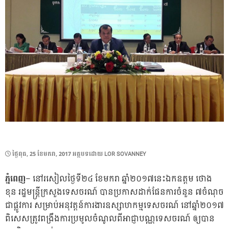
POSTED
ថ្ងៃ​ពុធ, 25 ខែ​មករា, 2017
អត្ថបទដោយ
LOR SOVANNEY
ON
ភ្នំពេញ
– នៅរសៀលថ្ងៃទី២៤ ខែមករា ​ឆ្នាំ២០១៧នេះឯកឧត្តម ថោង
ខុន រដ្ឋមន្រ្តីក្រសួងទេសចរណ៍ បានប្រកាសដាក់ផែនការចំនួន ៧ចំណុច
ជាផ្លូវការ សម្រាប់អនុវត្តន៍ការងារឧស្សាហកម្មទេសចរណ៍ នៅឆ្នាំ២០១៧
ពិសេសត្រូវពង្រឹងការប្រមូលចំណូលពីអាជ្ញាបណ្ណទេសចរណ៍ ឲ្យបាន