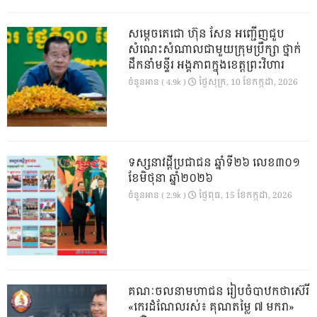
សម្តេចតេជោ ហ៊ុន សែន អញ្ជើញជួប
សំណេះសំណាលជាមួយក្រុមប្រឹក្សា ថ្នាក់
ដឹកនាំមន្ទីរ អង្គភាពក្នុងខេត្តព្រះវិហារ
ថ្ងៃ​សុក្រ, 10 ខែ​កក្កដា, 2026
ចំនួនអាន ( 4.9k )
ទស្សនាវដ្ដីប្រជាជន ឆ្នាំទី២៦ លេខ៣០១
ខែមិថុនា ឆ្នាំ២០២៦
ថ្ងៃ​ពុធ, 15 ខែ​កក្កដា, 2026
ចំនួនអាន ( 2.9k )
គណៈចលនាមហាជន រៀបចំបាឋកថាស៊េរី
«កេរដំណែលរស់៖ គុណតម្លៃ ៧ មករា»