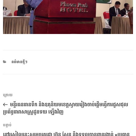
CATEGORIES
ពត៌មានថ្មីៗ
ការ​
អត្ថបទ
ក្រោយ
នាំទិស​
មុន
មន្ទីរធនធានទឹក និងឧតុនិយមខេត្តស្វាយរៀងចាប់ផ្តើមធ្វើការជួសជុល
ប្រកាស
ប្រព័ន្ធធារាសាស្ត្រដូនទយ ឡើងវិញ
អត្ថបទ
បន្ទាប់
បន្ទាប់
នៅរសៀលនេះសម្តេចតេជោ ហ៊ុន សែន នឹងទទួលបានពានរង្វាន់ «ប្រធាន