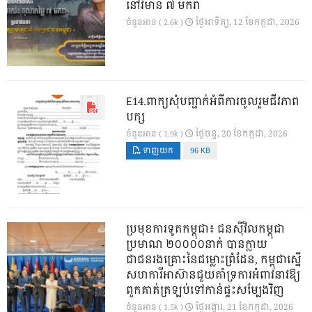
នៅវិមាន ៧ មករា
ថ្ងៃ​អាទិត្យ, 12 ខែ​កក្កដា, 2026
ចំនួនអាន ( 2.6k )
E14.ពាក្យសុំបញ្ជាក់អំពីការចូលរួមជីវភាព
បក្ស
ថ្ងៃ​ចន្ទ, 20 ខែ​កក្កដា, 2026
ចំនួនអាន ( 1.9k )
ទាញយក
96 KB
ប្រមុខការទូតកម្ពុជា៖ ជនស៊ីវិលកម្ពុជា
ប្រមាណ ២០០០០នាក់ បានក្លាយ
ជាជនរងគ្រោះនៃជម្លោះព្រំដែន, កម្ពុជាស្នើ
សហការីអាស៊ានជួយគាំទ្រការអំពាវនាវឱ្យ
ពួកគាត់ត្រឡប់ទៅកាន់ផ្ទះសម្បែងវិញ
ថ្ងៃ​អង្គារ, 21 ខែ​កក្កដា, 2026
ចំនួនអាន ( 1.5k )