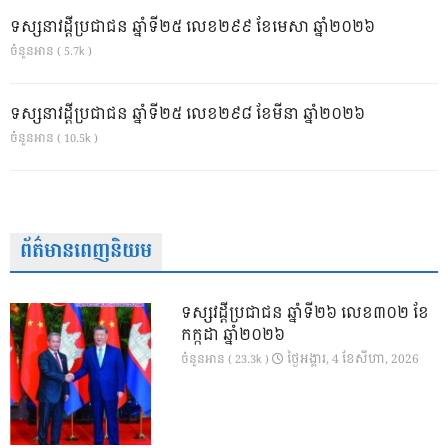
ទស្សនាវដ្ដីប្រជាជន ឆ្នាំទី២៥ លេខ២៩៩ ខែមេសា ឆ្នាំ២០២៦
ចំនួនអាន ( 5.7k )
ទស្សនាវដ្ដីប្រជាជន ឆ្នាំទី២៥ លេខ២៩៨ ខែមីនា ឆ្នាំ២០២៦
ចំនួនអាន ( 10.5k )
ព័ត៌មានពេញនិយម
ទស្សវដ្តីប្រជាជន ឆ្នាំទី២៦ លេខ៣០២ ខែ
កក្កដា ឆ្នាំ២០២៦
ថ្ងៃ​អង្គារ, 4 ខែ​សីហា, 2026
ចំនួនអាន ( 23.3k )