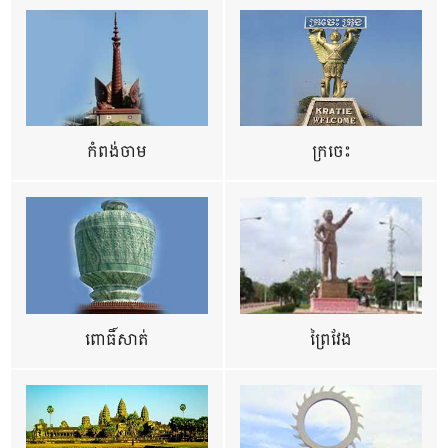
កំពង់ចាម
ក្រចេះ
ពោធិ៍សាត់
ព្រៃវែង