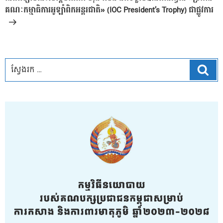
គណៈកម្មាធិការអូឡាំពិកអន្តរជាតិ» (IOC President’s Trophy) ជាផ្លូវការ
ស្វែ