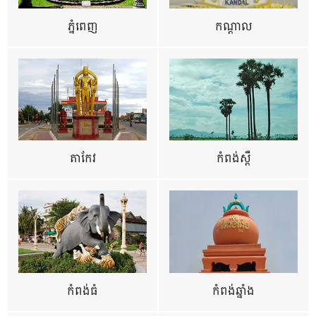
ភ្នំពេញ
កណ្តាល
តាកែវ
កំពង់ស្ពឺ
កំពង់ធំ
កំពង់ឆ្នាំង