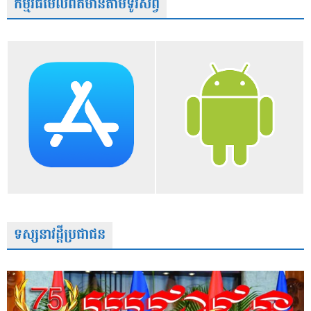
កម្មវិធីមើលព័ត៌មានតាមទូរស័ព្វ
ទស្សនាវដ្តីប្រជាជន