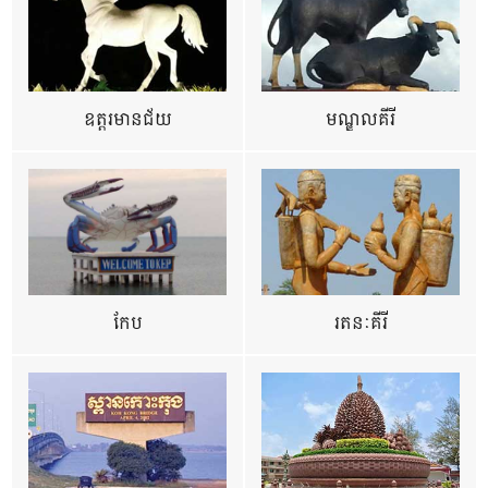
ឧត្ដរមានជ័យ
មណ្ឌលគីរី
កែប
រតនៈគីរី