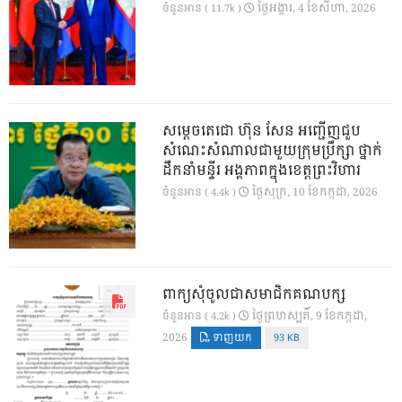
ថ្ងៃ​អង្គារ, 4 ខែ​សីហា, 2026
ចំនួនអាន ( 11.7k )
សម្តេចតេជោ ហ៊ុន សែន អញ្ជើញជួប
សំណេះសំណាលជាមួយក្រុមប្រឹក្សា ថ្នាក់
ដឹកនាំមន្ទីរ អង្គភាពក្នុងខេត្តព្រះវិហារ
ថ្ងៃ​សុក្រ, 10 ខែ​កក្កដា, 2026
ចំនួនអាន ( 4.4k )
ពាក្យសុំចូលជាសមាជិកគណបក្ស
ថ្ងៃ​ព្រហស្បតិ៍, 9 ខែ​កក្កដា,
ចំនួនអាន ( 4.2k )
2026
ទាញយក
93 KB