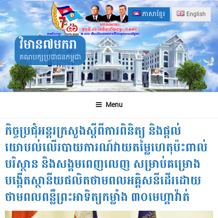
Skip
ភាសាខ្មែរ
English
to
content
វិមាន៧មករា
គណបក្សប្រជាជនកម្ពុជា
Menu
កិច្ចប្រជុំអន្តរក្រសួងស្តីពីការពិនិត្យ និងផ្តល់
យោបល់លើរបាយការណ៍វាយតម្លៃហេតុប៉ះពាល់
បរិស្ថាន និងសង្គមពេញលេញ សម្រាប់គម្រោង
បង្កើតស្ថានីយផលិតថាមពលអគ្គិសនីដើរដោយ
ថាមពលពន្លឺព្រះអាទិត្យកម្លាំង ៣០មេហ្គាវ៉ាត់