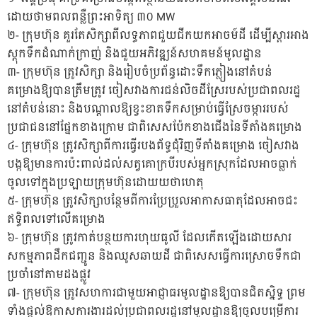
ដោយថាមពលពន្លឺព្រះអាទិត្យ ៣០ MW
២-​ ក្រុមហ៊ុន​ គួរតែសិក្សាពីលទ្ធភាពជួយជីកយកអាចម៍ដី ដើម្បីស្តារអាង
ស្តុកទឹកដំណាក់ក្រាញ់ និងជួយអភិវឌ្ឍន៍សហគមន៍មូលដ្ឋាន
៣-​ ក្រុមហ៊ុន​ ត្រូវសិក្សា និងរៀបចំប្រព័ន្ធដោះទឹកភ្លៀងនៅតំបន់
គម្រោងឱ្យបានត្រឹមត្រូវ ចៀសវាងការជន់លិចដីស្រែរបស់ប្រជាពលរដ្ឋ
នៅតំបន់នោះ និងបណ្តាលឱ្យខ្វះខាតទឹកសម្រាប់ធ្វើស្រែចម្ការរបស់
ប្រជាជននៅផ្នែកខាងក្រោម ជាពិសេសប៉ែកខាងជើងនៃទីតាំងគម្រោង
៤-​ ក្រុមហ៊ុន​ ត្រូវសិក្សាពីការធ្វើរបងព័ទ្ធជុំវិញទីតាំងគម្រោង ចៀសវាង
បង្កឱ្យមានការប៉ះពាល់ដល់សត្វគោក្របីរបស់អ្នកស្រុកដែលអាចធ្លាក់
ចូលទៅក្នុងប្រឡាយក្រុមហ៊ុនដោយយថាហេតុ
៥-​ ក្រុមហ៊ុន​ ត្រូវសិក្សាបន្ថែមពីការប្រែប្រួលអាកាសធាតុដែលអាចជះ
ឥទ្ធិពលទៅលើគម្រោង
៦-​ ក្រុមហ៊ុន​ ត្រូវកាត់បន្ថយការហុយធូលី ដែលកើតឡើងដោយសារ
សកម្មភាពដឹកជញ្ជូន និងឈូសឆាយដី ជាពិសេសធ្វើការស្រោចទឹកជា
ប្រចាំនៅតាមដងផ្លូវ
៧-​ ក្រុមហ៊ុន​ ត្រូវសហការជាមួយអាជ្ញាធរមូលដ្ឋានឱ្យបានជិតស្និទ្ធ ព្រម
ទាំងផ្តល់ឱកាសការងារដល់ប្រជាពលរដ្ឋនៅមូលដ្ឋានឱ្យចូលបម្រើការ