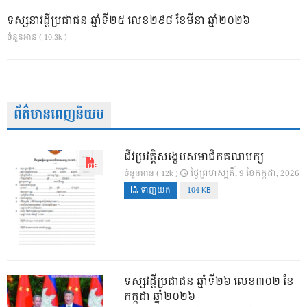
ទស្សនាវដ្ដីប្រជាជន ឆ្នាំទី២៥ លេខ២៩៨ ខែមីនា ឆ្នាំ២០២៦
ចំនួនអាន ( 10.3k )
ព័ត៌មានពេញនិយម
ជីវប្រវត្តិសង្ខេបសមាជិកគណបក្ស
ថ្ងៃ​ព្រហស្បតិ៍, 9 ខែ​កក្កដា, 2026
ចំនួនអាន ( 12k )
ទាញយក
104 KB
ទស្សវដ្តីប្រជាជន ឆ្នាំទី២៦ លេខ៣០២ ខែ
កក្កដា ឆ្នាំ២០២៦