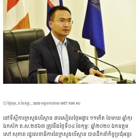
POSTED
ថ្ងៃ​ពុធ, 5 ខែ​កុម្ភៈ, 2020
អត្ថបទដោយ
MET KIM AU
ON
នៅទីស្តីការក្រសួងបរិស្ថាន នារសៀលថ្ងៃអង្គារ ១១កើត ខែមាឃ ឆ្នាំកុរ
ឯកស័ក ព.ស.២៥៦៣ ត្រូវនឹងថ្ងៃទី០៤ ខែកុម្ភៈ ឆ្នាំ២០២០ ឯកឧត្តម
សៅ សុភាព រដ្ឋលេខាធិការនៃក្រសួងបរិស្ថាន បានដឹកនាំកិច្ចប្រជុំអន្តរ