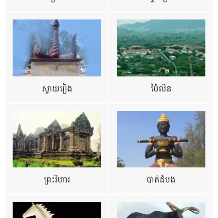
ស្វាយរៀង
ប៉ៃលិន
ព្រះវិហារ
បាត់ដំបង