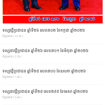
ទស្សវដ្តីប្រជាជន ឆ្នាំទី២៦ លេខ៣០២ ខែកក្កដា ឆ្នាំ២០២៦
ចំនួនអាន ( 11.7k )
ទស្សនាវដ្ដីប្រជាជន ឆ្នាំទី២៦ លេខ៣០១ ខែមិថុនា ឆ្នាំ២០២៦
ចំនួនអាន ( 2.7k )
ទស្សវដ្តីប្រជាជន ឆ្នាំទី២៥ លេខ៣០០ ខែឧសភា ឆ្នាំ២០២៦
ចំនួនអាន ( 7.3k )
ទស្សនាវដ្ដីប្រជាជន ឆ្នាំទី២៥ លេខ២៩៩ ខែមេសា ឆ្នាំ២០២៦
ចំនួនអាន ( 5.5k )