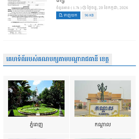
បក្ស
ថ្ងៃ​ចន្ទ, 20 ខែ​កក្កដា, 2026
ចំនួនអាន ( 1.7k )
ទាញយក
96 KB
គេហទំព័ររបស់គណបក្សតាមបណ្តារាជធានី ខេត្ត
ភ្នំពេញ
កណ្តាល