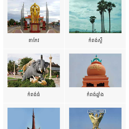
តាកែវ
កំពង់ស្ពឺ
កំពង់ធំ
កំពង់ឆ្នាំង