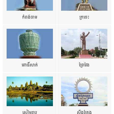
កំពង់ចាម
ក្រចេះ
ពោធិ៍សាត់
ព្រៃវែង
សៀមរាប
ស្ទឹងត្រែង