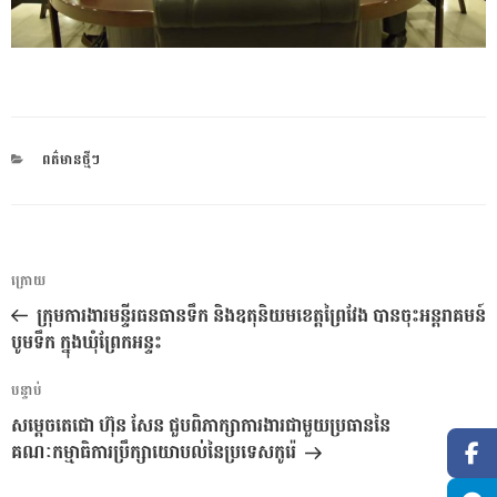
CATEGORIES
ពត៌មានថ្មីៗ
ការ​
អត្ថបទ
ក្រោយ
នាំទិស​
មុន
ក្រុមការងារមន្ទីរធនធានទឹក និងឧតុនិយមខេត្តព្រៃវែង បានចុះអន្តរាគមន៍
ប្រកាស
បូមទឹក ក្នុងឃុំព្រែកអន្ទះ
អត្ថបទ
បន្ទាប់
បន្ទាប់
សម្តេចតេជោ ហ៊ុន សែន ជួបពិភាក្សាការងារជាមួយប្រធាននៃ
គណៈកម្មាធិការប្រឹក្សាយោបល់នៃប្រទេសកូរ៉េ