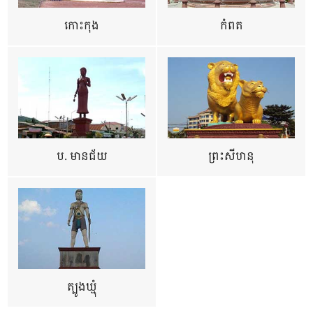
កោះកុង
កំពត
ប. មានជ័យ
ព្រះសីហនុ
ត្បូងឃ្មុំ