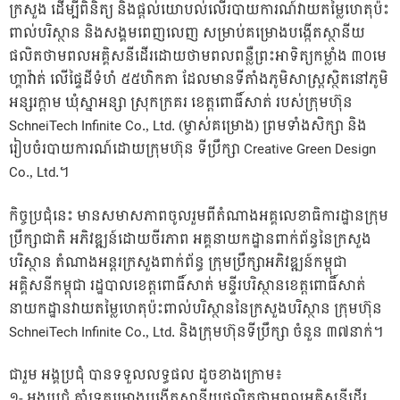
ក្រសួង ដើម្បីពិនិត្យ និងផ្តល់យោបល់លើរបាយការណ៍វាយតម្លៃហេតុប៉ះ
ពាល់បរិស្ថាន និ
ងសង្គមពេញលេញ សម្រាប់គម្រោងបង្កើតស្ថានីយ
ផលិតថាមពលអគ្គិសនីដើរដោយថាមពលពន្លឺព្រះអាទិត្យកម្លាំង ៣០មេ
ហ្គាវ៉ាត់ លើផ្ទៃដីទំហំ ៥៥ហិកតា ដែលមានទីតាំងភូមិសាស្រ្តស្ថិតនៅភូមិ
អន្សរក្តាម ឃុំស្នាអន្សា ស្រុកក្រគរ ខេត្តពោធិ៍សាត់ របស់ក្រុមហ៊ុន
SchneiTech Infinite Co., Ltd. (ម្ចាស់គម្រោង) ព្រមទាំងសិក្សា និង
រៀបចំរបាយការណ៍ដោយក្រុមហ៊ុន ទីប្រឹក្សា Creative Green Design
Co., Ltd.។
កិច្ចប្រជុំនេះ​ មានសមាសភាពចូលរួមពីតំណាងអគ្គលេខាធិការដ្ឋានក្រុម
ប្រឹក្សាជាតិ អភិវឌ្ឍន៍ដោយចីរភាព អគ្គនាយកដ្ឋានពាក់ព័ន្ធនៃក្រសួង
បរិស្ថាន តំណាងអន្តរក្រសួង​ពាក់ព័ន្ធ​ ក្រុមប្រឹក្សាអភិវឌ្ឍន៍កម្ពុជា
អគ្គិសនីកម្ពុជា រដ្ឋបាលខេត្តពោធិ៍សាត់ មន្ទីរបរិស្ថានខេត្តពោធិ៍សាត់
នាយកដ្ឋានវាយតម្លៃហេតុប៉ះពាល់បរិស្ថាននៃក្រសួងបរិស្ថាន ក្រុមហ៊ុន
SchneiTech Infinite Co., Ltd. និងក្រុមហ៊ុនទីប្រឹក្សា​ ចំនួន​ ៣៧នាក់។
ជារួម​ អង្គប្រជុំ​ បានទទួលលទ្ធផល​ ដូចខាងក្រោម​៖
១-​ អង្គប្រជុំ​ គាំទ្រគម្រោងបង្កើតស្ថានីយផលិតថាមពលអគ្គិសនីដើរ