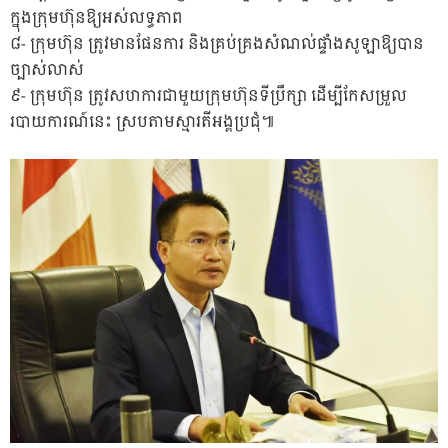
ក្នុងក្រុមហ៊ុនឱ្យអស់លទ្ធភាព
៨-​ ក្រុមហ៊ុន​ ត្រូវមានផែនការ និងគ្រប់គ្រងសំណល់ផ្ទាំងសូឡាឱ្យបាន
ច្បាស់លាស់
៩-​ ក្រុមហ៊ុន​ ត្រូវសហការជាមួយក្រុមហ៊ុន​ទីប្រឹក្សា ដើម្បីកែសម្រួល​
របាយការណ៍​នេះ​ ស្របតាមស្មារតីអង្គប្រជុំ​៕