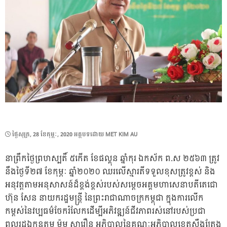
POSTED
ថ្ងៃ​សុក្រ, 28 ខែ​កុម្ភៈ, 2020
អត្ថបទដោយ
MET KIM AU
ON
នាព្រឹកថ្ងៃព្រហស្បតិ៍ ៥កើត ខែផល្គុន ឆ្នាំកុរ ឯកស័ក ព.ស ២៥៦៣ ត្រូវ
នឹងថ្ងៃទី២៧ ខែកុម្ភៈ ឆ្នាំ២០២០ ឈរលើស្មារតីទទួលខុសត្រូវខ្ពស់ និង
អនុវត្តតាមអនុសាសន៍ដ៏ខ្ពង់ខ្ពស់របស់សម្តេចអគ្គមហាសេនាបតីតេជោ
ហ៊ុន សែន នាយករដ្ឋមន្ត្រី នៃព្រះរាជាណាចក្រកម្ពុជា ក្នុងការលើក
កម្ពស់នៃវប្បធម៌ចែករំលែកដើម្បីអភិវឌ្ឍន៍ជីវភាពរស់នៅរបស់ប្រជា
ពលរដ្ឋឯកឧត្តម ម៉ុម សារឿន អភិបាលនៃគណៈអភិបាលខេត
្តស្ទឹងត្រែង