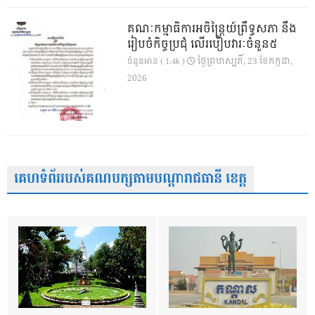
គណៈកម្មាធិការអចិន្ត្រៃយ៍ព្រឹទ្ធសភា នឹង
រៀបចំកិច្ចប្រជុំ លើរបៀបវារៈចំនួន៥
ថ្ងៃ​ព្រហស្បតិ៍, 23 ខែ​កក្កដា,
ចំនួនអាន ( 1.4k )
2026
គេហទំព័ររបស់គណបក្សតាមបណ្តារាជធានី ខេត្ត