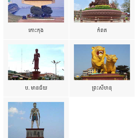
កោះកុង
កំពត
ប. មានជ័យ
ព្រះសីហនុ