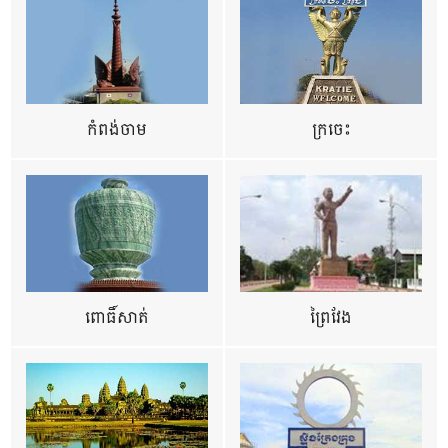
កំពង់ចាម
ក្រចេះ
ពោធិ៍សាត់
ព្រៃវែង