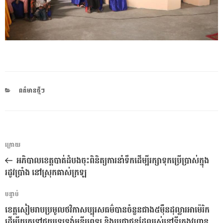
CATEGORIES
ពត៌មានថ្មីៗ
ការ​
អត្ថបទ
ក្រោយ
នាំទិស​
មុន
អភិបាលខេត្តបាត់ដំបងចុះពិនិត្យការនាំទឹកដើម្បីរក្សាទុកប្រើប្រាស់ក្នុង
ប្រកាស
រដូវប្រាំង នៅស្រុកគាស់ក្រឡ
អត្ថបទ
បន្ទាប់
បន្ទាប់
ខេត្តសៀមរាប​ប្រមូលថវិកាសប្បុរសធម៌បានចំនួនជាង៥ម៉ឺនដុល្លារអាម៉េរិក
ដើម្បីយកទៅជួយទ្រទ្រង់មន្ទីរពេទ្យ និងប្រជាជនដែលរស់នៅទីក្រុងវូហាន