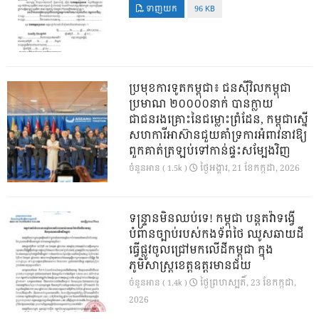
ទាញយក
96 KB
ប្រមុខការទូតកម្ពុជា៖ ជនស៊ីវិលកម្ពុជា
ប្រមាណ ២០០០០នាក់ បានក្លាយ
ជាជនរងគ្រោះនៃជម្លោះព្រំដែន, កម្ពុជាស្នើ
សហការីអាស៊ានជួយគាំទ្រការអំពាវនាវឱ្យ
ពួកគាត់ត្រឡប់ទៅកាន់ផ្ទះសម្បែងវិញ
ថ្ងៃ​អង្គារ, 21 ខែ​កក្កដា, 2026
ចំនួនអាន ( 1.5k )
ទន្ទ្រានមិនឈប់ទេ! កម្ពុជា បន្តតវ៉ាទង្វើ
បំពានច្បាប់របស់កងទ័ពថៃ ឈូសឆាយដី
ធ្វើផ្លូវចូលជ្រៅមកលើដីកម្ពុជា ក្នុង
ភូមិសាស្ត្រខេត្តឧត្តរមានជ័យ
ថ្ងៃ​ព្រហស្បតិ៍, 23 ខែ​កក្កដា,
ចំនួនអាន ( 1.4k )
2026