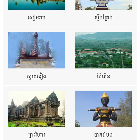
សៀមរាប
ស្ទឹងត្រែង
ស្វាយរៀង
ប៉ៃលិន
ព្រះវិហារ
បាត់ដំបង