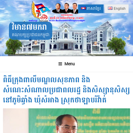
Skip
ភាសាខ្មែរ
English
to
content
វិមាន៧មករា
គណបក្សប្រជាជនកម្ពុជា
Menu
ពិធីក្រុងពាលីមណ្ឌលសុខភាព និង
សំណេះសំណាលប្រជាពលរដ្ឋ និងសិស្សានុសិស្ស
នៅភូមិឆ្វាំង ឃុំសំអាង ស្រុកថាឡាបរិវ៉ាត់