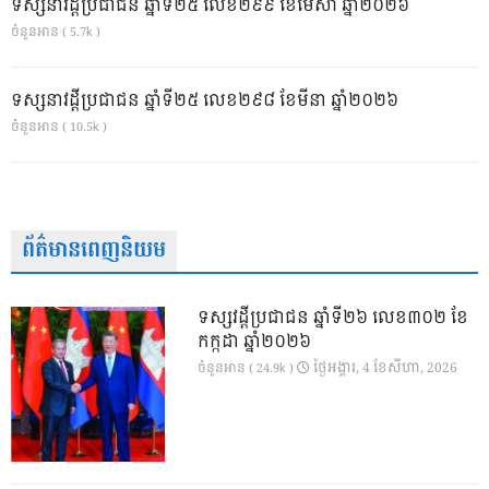
ទស្សនាវដ្ដីប្រជាជន ឆ្នាំទី២៥ លេខ២៩៩ ខែមេសា ឆ្នាំ២០២៦
ចំនួនអាន ( 5.7k )
ទស្សនាវដ្ដីប្រជាជន ឆ្នាំទី២៥ លេខ២៩៨ ខែមីនា ឆ្នាំ២០២៦
ចំនួនអាន ( 10.5k )
ព័ត៌មានពេញនិយម
ទស្សវដ្តីប្រជាជន ឆ្នាំទី២៦ លេខ៣០២ ខែ
កក្កដា ឆ្នាំ២០២៦
ថ្ងៃ​អង្គារ, 4 ខែ​សីហា, 2026
ចំនួនអាន ( 24.9k )