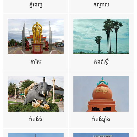
ភ្នំពេញ
កណ្តាល
តាកែវ
កំពង់ស្ពឺ
កំពង់ធំ
កំពង់ឆ្នាំង