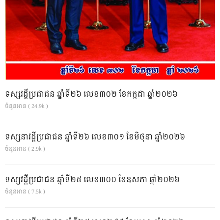
ទស្សវដ្តីប្រជាជន ឆ្នាំទី២៦ លេខ៣០២ ខែកក្កដា ឆ្នាំ២០២៦
ចំនួនអាន ( 24.9k )
ទស្សនាវដ្ដីប្រជាជន ឆ្នាំទី២៦ លេខ៣០១ ខែមិថុនា ឆ្នាំ២០២៦
ចំនួនអាន ( 2.9k )
ទស្សវដ្តីប្រជាជន ឆ្នាំទី២៥ លេខ៣០០ ខែឧសភា ឆ្នាំ២០២៦
ចំនួនអាន ( 7.5k )