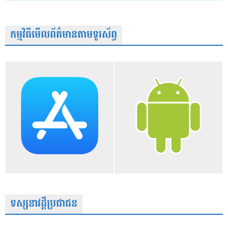
កម្មវិធីមើលព័ត៌មានតាមទូរស័ព្វ
ទស្សនាវដ្តីប្រជាជន