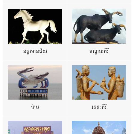
ឧត្ដរមានជ័យ
មណ្ឌលគីរី
កែប
រតនៈគីរី