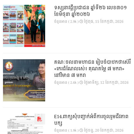
ទស្សនាវដ្ដីប្រជាជន ឆ្នាំទី២៦ លេខ៣០១
ខែមិថុនា ឆ្នាំ២០២៦
ថ្ងៃ​ពុធ, 15 ខែ​កក្កដា, 2026
ចំនួនអាន ( 2.9k )
គណៈចលនាមហាជន រៀបចំបាឋកថាស៊េរី
«កេរដំណែលរស់៖ គុណតម្លៃ ៧ មករា»
នៅវិមាន ៧ មករា
ថ្ងៃ​អាទិត្យ, 12 ខែ​កក្កដា, 2026
ចំនួនអាន ( 2.6k )
E14.ពាក្យសុំបញ្ជាក់អំពីការចូលរួមជីវភាព
បក្ស
ថ្ងៃ​ចន្ទ, 20 ខែ​កក្កដា, 2026
ចំនួនអាន ( 1.9k )