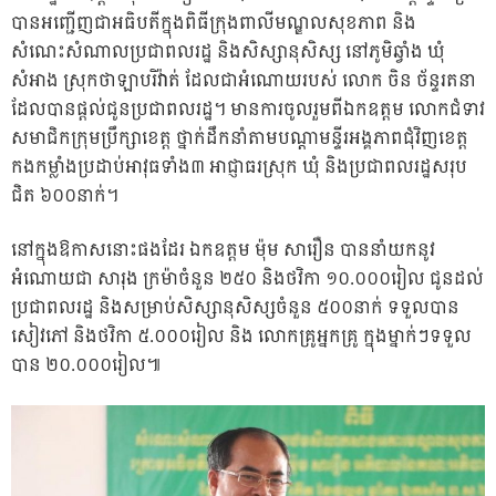
បានអញ្ជើញជាអធិបតីក្នុងពិធីក្រុងពាលីមណ្ឌលសុខភាព និង
សំណេះសំណាលប្រជាពលរដ្ឋ និងសិស្សានុសិស្ស នៅភូមិឆ្វាំង ឃុំ
សំអាង ស្រុកថាឡាបរិវ៉ាត់ ដែលជាអំណោយរបស់ លោក ចិន ច័ន្ទរតនា
ដែលបានផ្តល់ជូនប្រជាពលរដ្ឋ។ មានការចូលរួមពីឯកឧត្តម លោកជំទាវ
សមាជិកក្រុមប្រឹក្សាខេត្ត ថ្នាក់ដឹកនាំតាមបណ្តាមន្ទីរអង្គភាពជុំវិញខេត្ត
កងកម្លាំងប្រដាប់អាវុធទាំង៣ អាជ្ញាធរស្រុក ឃុំ និងប្រជាពលរដ្ឋសរុប
ជិត ៦០០នាក់។
នៅក្នុងឱកាសនោះផងដែរ ឯកឧត្តម ម៉ុម សារឿន បាននាំយកនូវ
អំណោយជា សារុង ក្រម៉ាចំនួន ២៥០ និងថវិកា ១០.០០០រៀល ជូនដល់
ប្រជាពលរដ្ឋ និងសម្រាប់សិស្សានុសិស្សចំនួន ៥០០នាក់ ទទួលបាន
សៀវភៅ និងថវិកា ៥.០០០រៀល និង លោកគ្រូអ្នកគ្រូ ក្នុងម្នាក់ៗទទួល
បាន ២០.០០០រៀល៕