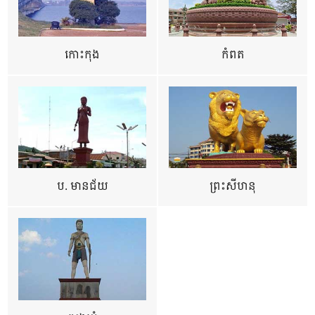
កោះកុង
កំពត
ប. មានជ័យ
ព្រះសីហនុ