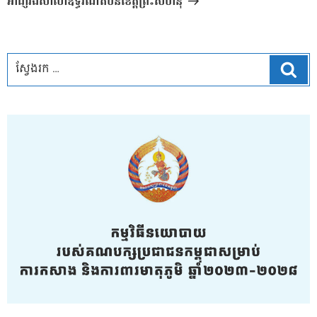
អាជា្ញរងសាលាឧទ្ធរណ៍តំបន់ខេត្តព្រះសីហនុ
ស្វែ