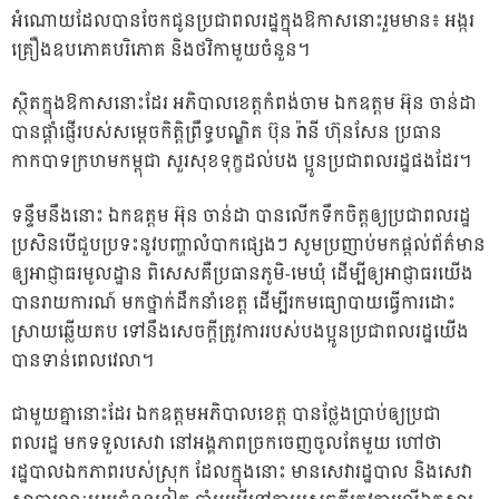
អំណោយដែលបានចែកជូនប្រជាពលរដ្ឋក្នុងឱកាសនោះរួមមាន៖ អង្ករ
គ្រឿងឧបភោគបរិភោគ និងថវិកាមួយចំនួន។
ស្ថិតក្នុងឱកាសនោះដែរ អភិបាលខេត្តកំពង់ចាម ឯកឧត្តម អ៊ុន ចាន់ដា
បានផ្ដាំផ្ញើរបស់សម្ដេចកិត្តិព្រឹទ្ធបណ្ឌិត ប៊ុន រ៉ានី ហ៊ុនសែន ប្រធាន
កាកបាទក្រហមកម្ពុជា សួរសុខទុក្ខដល់បង ប្អូនប្រជាពលរដ្ឋផងដែរ។
ទន្ទឹមនឹងនោះ ឯកឧត្តម អ៊ុន ចាន់ដា បានលើកទឹកចិត្តឲ្យប្រជាពលរដ្ឋ
ប្រសិនបើជួបប្រទះនូវបញ្ហាលំបាកផ្សេងៗ សូមប្រញាប់មកផ្ដល់ព័ត៌មាន
ឲ្យអាជ្ញាធរមូលដ្ឋាន ពិសេសគឺប្រធានភូមិ-មេឃុំ ដើម្បីឲ្យអាជ្ញាធរយើង
បានរាយការណ៍ មកថ្នាក់ដឹកនាំខេត្ត ដើម្បីរកមធ្យោបាយធ្វើការដោះ
ស្រាយឆ្លើយតប ទៅនឹងសេចក្តីត្រូវការរបស់បងប្អូនប្រជាពលរដ្ឋយើង
បានទាន់ពេលវេលា។
ជាមួយគ្នានោះដែរ ឯកឧត្តមអភិបាលខេត្ត បានថ្លែងប្រាប់ឲ្យប្រជា
ពលរដ្ឋ មកទទួលសេវា នៅអង្គភាពច្រកចេញចូលតែមួយ ហៅថា
រដ្ឋបាលឯកភាពរបស់ស្រុក ដែលក្នុងនោះ មានសេវារដ្ឋបាល និងសេវា