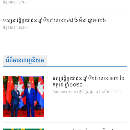
ចំនួនអាន ( 5.7k )
ទស្សនាវដ្ដីប្រជាជន ឆ្នាំទី២៥ លេខ២៩៨ ខែមីនា ឆ្នាំ២០២៦
ចំនួនអាន ( 10.5k )
ព័ត៌មានពេញនិយម
ទស្សវដ្តីប្រជាជន ឆ្នាំទី២៦ លេខ៣០២ ខែ
កក្កដា ឆ្នាំ២០២៦
ថ្ងៃ​អង្គារ, 4 ខែ​សីហា, 2026
ចំនួនអាន ( 22.9k )