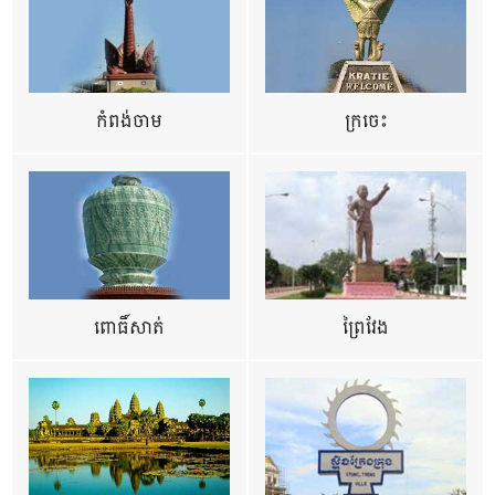
កំពង់ចាម
ក្រចេះ
ពោធិ៍សាត់
ព្រៃវែង