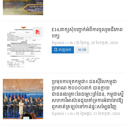
E14.ពាក្យសុំបញ្ជាក់អំពីការចូលរួមជីវភាព
បក្ស
ថ្ងៃ​ចន្ទ, 20 ខែ​កក្កដា, 2026
ចំនួនអាន ( 1.9k )
ទាញយក
96 KB
ប្រមុខការទូតកម្ពុជា៖ ជនស៊ីវិលកម្ពុជា
ប្រមាណ ២០០០០នាក់ បានក្លាយ
ជាជនរងគ្រោះនៃជម្លោះព្រំដែន, កម្ពុជាស្នើ
សហការីអាស៊ានជួយគាំទ្រការអំពាវនាវឱ្យ
ពួកគាត់ត្រឡប់ទៅកាន់ផ្ទះសម្បែងវិញ
ថ្ងៃ​អង្គារ, 21 ខែ​កក្កដា, 2026
ចំនួនអាន ( 1.5k )