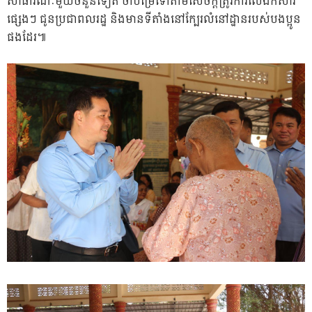
សាធារណៈមួយចំនួនទៀត ចាំបម្រើទៅតាមសេចក្តីត្រូវការលើឯកសារ
ផ្សេងៗ ជូនប្រជាពលរដ្ឋ និងមានទីតាំងនៅក្បែរលំនៅដ្ឋានរបស់បងប្អូន
ផងដែរ៕