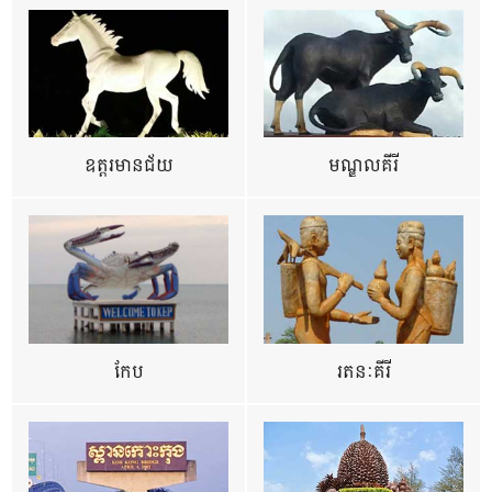
ឧត្ដរមានជ័យ
មណ្ឌលគីរី
កែប
រតនៈគីរី