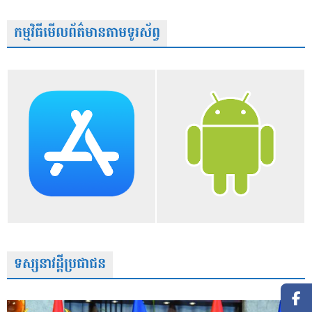
កម្មវិធីមើលព័ត៌មានតាមទូរស័ព្វ
ទស្សនាវដ្តីប្រជាជន