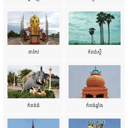
តាកែវ
កំពង់ស្ពឺ
កំពង់ធំ
កំពង់ឆ្នាំង