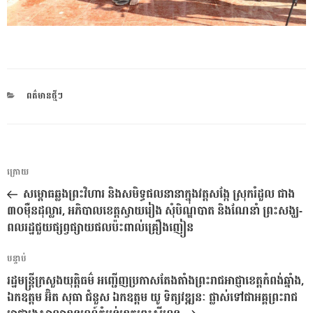
CATEGORIES
ពត៌មានថ្មីៗ
ការ​
អត្ថបទ
ក្រោយ
នាំទិស​
មុន
សម្ពោធឆ្លងព្រះវិហារ និងសមិទ្ធផលនានាក្នុងវត្តសង្កែ ស្រុករំដួល ជាង
ប្រកាស
៣០ម៉ឺនដុល្លារ, អភិបាលខេត្តស្វាយរៀង សុំបិណ្ឌបាត និងណែនាំ ព្រះសង្ឃ-
ពលរដ្ឋជួយផ្សព្វផ្សាយផលប៉ះពាល់គ្រឿងញៀន
អត្ថបទ
បន្ទាប់
បន្ទាប់
រដ្ឋមន្រ្តីក្រសួងយុត្តិធម៌ អញ្ជើញប្រកាសតែងតាំងព្រះរាជអាជ្ញាខេត្តកំពង់ឆ្នាំង,
ឯកឧត្តម អ៊ិត សុធា ជំនួស ឯកឧត្តម យូ ទិត្យវឌ្ឍនៈ ផ្លាស់ទៅជាអគ្គព្រះរាជ