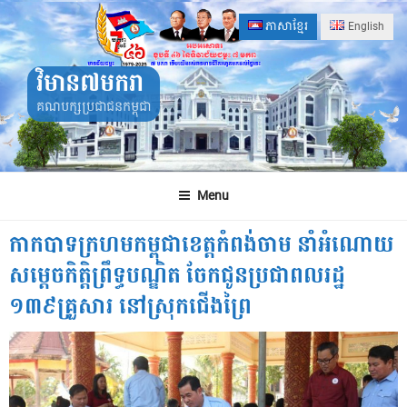
Skip
ភាសាខ្មែរ
English
to
content
វិមាន៧មករា
គណបក្សប្រជាជនកម្ពុជា
Menu
កាកបាទក្រហមកម្ពុជាខេត្តកំពង់ចាម នាំអំណោយ
សម្តេចកិត្តិព្រឹទ្ធបណ្ឌិត ចែកជូនប្រជាពលរដ្ឋ
១៣៩គ្រួសារ នៅស្រុកជើងព្រៃ