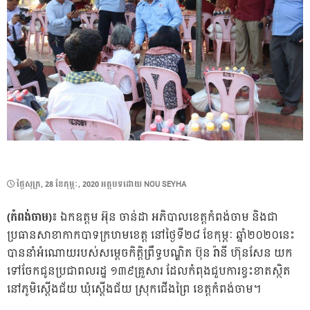
POSTED
ថ្ងៃ​សុក្រ, 28 ខែ​កុម្ភៈ, 2020
អត្ថបទដោយ
NOU SEYHA
ON
(កំពង់ចាម)៖
ឯកឧត្តម អ៊ុន ចាន់ដា អភិបាលខេត្តកំពង់ចាម និងជា
ប្រធានសាខាកាកបាទក្រហមខេត្ត នៅថ្ងៃទី២៨ ខែកុម្ភៈ ឆ្នាំ២០២០នេះ
បាននាំអំណោយរបស់សម្ដេចកិត្តិព្រឹទ្ធបណ្ឌិត ប៊ុន រ៉ានី ហ៊ុនសែន យក
ទៅចែកជូនប្រជាពលរដ្ឋ ១៣៩គ្រួសារ ដែលកំពុងជួបការខ្វះខាតស្ថិត
នៅភូមិស្ដើងជ័យ ឃុំស្ដើងជ័យ ស្រុកជើងព្រៃ ខេត្តកំពង់ចាម។