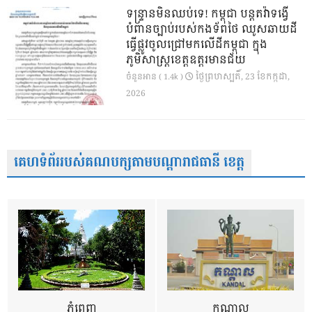
ទន្ទ្រានមិនឈប់ទេ! កម្ពុជា បន្តតវ៉ាទង្វើ
បំពានច្បាប់របស់កងទ័ពថៃ ឈូសឆាយដី
ធ្វើផ្លូវចូលជ្រៅមកលើដីកម្ពុជា ក្នុង
ភូមិសាស្ត្រខេត្តឧត្តរមានជ័យ
ថ្ងៃ​ព្រហស្បតិ៍, 23 ខែ​កក្កដា,
ចំនួនអាន ( 1.4k )
2026
គេហទំព័ររបស់គណបក្សតាមបណ្តារាជធានី ខេត្ត
ភ្នំពេញ
កណ្តាល