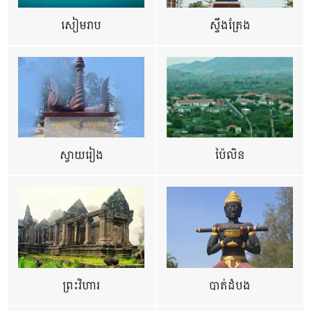
សៀមរាប
ស្ទឹងត្រែង
ស្វាយរៀង
ប៉ៃលិន
ព្រះវិហារ
បាត់ដំបង