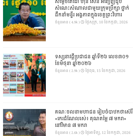
សម្តេចតេជោ ហ៊ុន សែន អញ្ជើញជួប
សំណេះសំណាលជាមួយក្រុមប្រឹក្សា ថ្នាក់
ដឹកនាំមន្ទីរ អង្គភាពក្នុងខេត្តព្រះវិហារ
ថ្ងៃ​សុក្រ, 10 ខែ​កក្កដា, 2026
ចំនួនអាន ( 4.9k )
ទស្សនាវដ្ដីប្រជាជន ឆ្នាំទី២៦ លេខ៣០១
ខែមិថុនា ឆ្នាំ២០២៦
ថ្ងៃ​ពុធ, 15 ខែ​កក្កដា, 2026
ចំនួនអាន ( 2.9k )
គណៈចលនាមហាជន រៀបចំបាឋកថាស៊េរី
«កេរដំណែលរស់៖ គុណតម្លៃ ៧ មករា»
នៅវិមាន ៧ មករា
ថ្ងៃ​អាទិត្យ, 12 ខែ​កក្កដា, 2026
ចំនួនអាន ( 2.6k )