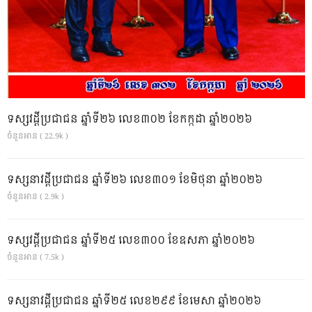
ទស្សវដ្តីប្រជាជន ឆ្នាំទី២៦ លេខ៣០២ ខែកក្កដា ឆ្នាំ២០២៦
ចំនួនអាន ( 22.9k )
ទស្សនាវដ្ដីប្រជាជន ឆ្នាំទី២៦ លេខ៣០១ ខែមិថុនា ឆ្នាំ២០២៦
ចំនួនអាន ( 2.9k )
ទស្សវដ្តីប្រជាជន ឆ្នាំទី២៥ លេខ៣០០ ខែឧសភា ឆ្នាំ២០២៦
ចំនួនអាន ( 7.5k )
ទស្សនាវដ្ដីប្រជាជន ឆ្នាំទី២៥ លេខ២៩៩ ខែមេសា ឆ្នាំ២០២៦