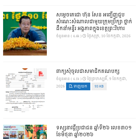
សម្តេចតេជោ ហ៊ុន សែន អញ្ជើញជួប
សំណេះសំណាលជាមួយក្រុមប្រឹក្សា ថ្នាក់
ដឹកនាំមន្ទីរ អង្គភាពក្នុងខេត្តព្រះវិហារ
ថ្ងៃ​សុក្រ, 10 ខែ​កក្កដា, 2026
ចំនួនអាន ( 4.4k )
ពាក្យសុំចូលជាសមាជិកគណបក្ស
ថ្ងៃ​ព្រហស្បតិ៍, 9 ខែ​កក្កដា,
ចំនួនអាន ( 4.1k )
2026
ទាញយក
93 KB
ទស្សនាវដ្ដីប្រជាជន ឆ្នាំទី២៦ លេខ៣០១
ខែមិថុនា ឆ្នាំ២០២៦