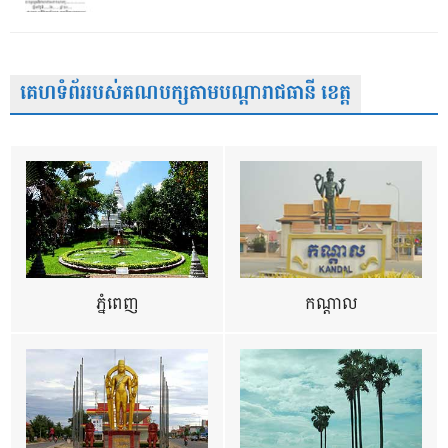
គេហទំព័ររបស់គណបក្សតាមបណ្តារាជធានី ខេត្ត
ភ្នំពេញ
កណ្តាល