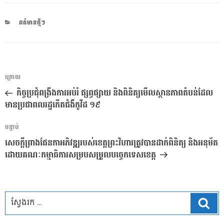
CATEGORIES
ពត៌មានថ្មីៗ
ការ​
អត្ថបទ
ក្រោយ
នាំទិស​
មុន
កិច្ចប្រជុំពង្រឹងការអប់រំ ផ្សព្វផ្សាយ និងពិនិត្យមើលស្ថានភាពតំបន់ដែល
ប្រកាស
មានប្រជាពលរដ្ឋកើតជំងឺកូវីដ ១៩
អត្ថបទ
បន្ទាប់
បន្ទាប់
សេចក្តីព្រាងផែនកាអភិវឌ្ឍរបស់ខេត្តព្រះវិហារត្រូវបានដាក់ពិនិត្យ និងអនុម័ត
ដោយគណៈកម្មាធិការសម្របសម្រួលបច្ចេកទេសខេត្ត
ស្វែ