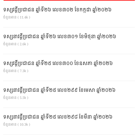
ទស្សវដ្តីប្រជាជន ឆ្នាំទី២៦ លេខ៣០២ ខែកក្កដា ឆ្នាំ២០២៦
ចំនួនអាន ( 11.4k )
ទស្សនាវដ្ដីប្រជាជន ឆ្នាំទី២៦ លេខ៣០១ ខែមិថុនា ឆ្នាំ២០២៦
ចំនួនអាន ( 2.6k )
ទស្សវដ្តីប្រជាជន ឆ្នាំទី២៥ លេខ៣០០ ខែឧសភា ឆ្នាំ២០២៦
ចំនួនអាន ( 7.3k )
ទស្សនាវដ្ដីប្រជាជន ឆ្នាំទី២៥ លេខ២៩៩ ខែមេសា ឆ្នាំ២០២៦
ចំនួនអាន ( 5.5k )
ទស្សនាវដ្ដីប្រជាជន ឆ្នាំទី២៥ លេខ២៩៨ ខែមីនា ឆ្នាំ២០២៦
ចំនួនអាន ( 10.3k )