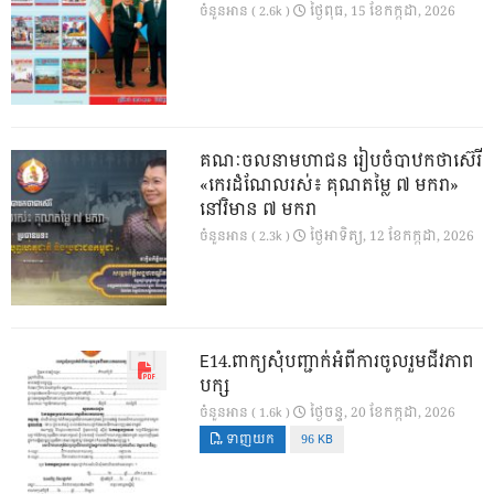
ថ្ងៃ​ពុធ, 15 ខែ​កក្កដា, 2026
ចំនួនអាន ( 2.6k )
គណៈចលនាមហាជន រៀបចំបាឋកថាស៊េរី
«កេរដំណែលរស់៖ គុណតម្លៃ ៧ មករា»
នៅវិមាន ៧ មករា
ថ្ងៃ​អាទិត្យ, 12 ខែ​កក្កដា, 2026
ចំនួនអាន ( 2.3k )
E14.ពាក្យសុំបញ្ជាក់អំពីការចូលរួមជីវភាព
បក្ស
ថ្ងៃ​ចន្ទ, 20 ខែ​កក្កដា, 2026
ចំនួនអាន ( 1.6k )
ទាញយក
96 KB