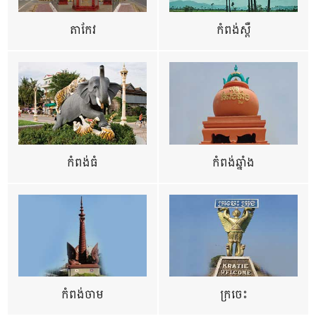
តាកែវ
កំពង់ស្ពឺ
កំពង់ធំ
កំពង់ឆ្នាំង
កំពង់ចាម
ក្រចេះ