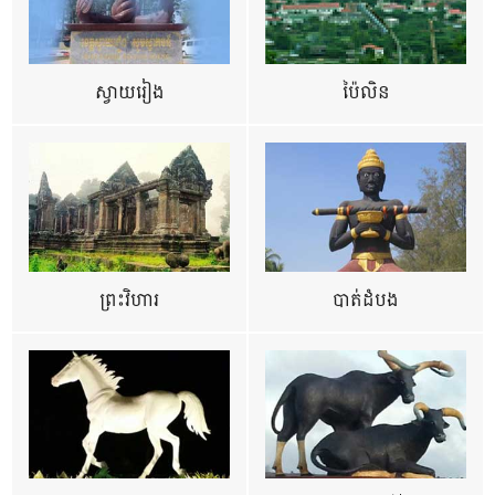
ស្វាយរៀង
ប៉ៃលិន
ព្រះវិហារ
បាត់ដំបង