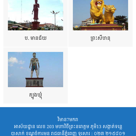
ប. មានជ័យ
ព្រះសីហនុ
ត្បូងឃ្មុំ
វិមាន7មករា
អាស័យដ្ឋាន លេខ 203 មហាវិថីព្រះនរោត្តម ភូមិ13 សង្កាត់ទន្លេ
បាសាក់ ខណ្ឌចំការមន រាជធានីភ្នំពេញ ទូរសារ : ០២៣ ២១៥៨០១