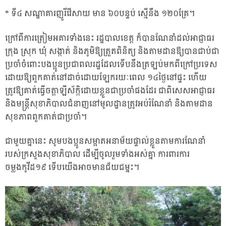
* ទី៤ សណ្ឋាគារញូរីវើសាយ មាន ៦០បន្ទប់ ស្មើនឹង ១២០គ្រែ។
ក្រៅពីការត្រៀមអគារទាំងនេះ រដ្ឋបាលខេត្ត ក៏បានណែនាំដល់អាជ្ញាធរ
ក្រុង ស្រុក ឃុំ សង្កាត់ និងភូមិឱ្យត្រួតពិនិត្យ និងតាមដានឱ្យបានជាប់ជា
ប្រចាំចំពោះបងប្អូនប្រជាពលរដ្ឋដែលទើបនឹងត្រឡប់មកពីក្រៅប្រទេស
ដោយឱ្យពួកគាត់នៅដាច់ដោយឡែករយៈពេល ១៤ថ្ងៃនៅផ្ទះ ហើយ
ត្រូវឱ្យគាត់ធ្វើចត្តាឡីស័ក្កិដោយខ្លួនជាប្រចាំផងដែរ ជាពិសេសអាជ្ញាធរ
និងមន្ត្រីសុខាភិបាលជំនាញនៅមូលដ្ឋានត្រូវអប់រំណែនាំ និងតាមដាន
សុខភាពពួកគាត់ជាប្រចាំ។
ជាមួយគ្នានេះ សូមបងប្អូនសម្អាតអនាម័យផ្ទាល់ខ្លួនតាមការណែនាំ
របស់ក្រសួងសុខាភិបាល ដើម្បីចូលរួមទាំងអស់គ្នា ការពារការ
ចម្លងកូវីដ១៩ ទេីបយេីងអាចមានជ័យជម្នះ។