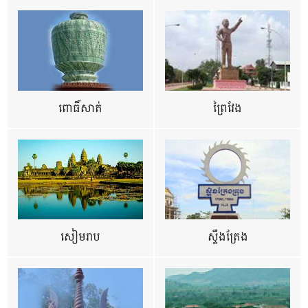
ពោធិ៍សាត់
ព្រៃវែង
សៀមរាប
ស្ទឹងត្រែង