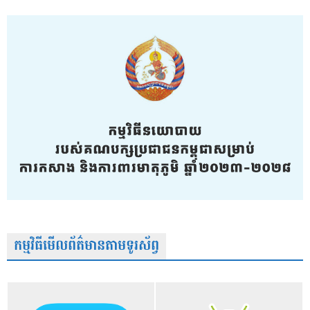
កម្មវិធីមើលព័ត៌មានតាមទូរស័ព្វ