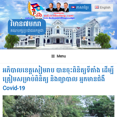
Skip
ភាសាខ្មែរ
English
to
content
វិមាន៧មករា
គណបក្សប្រជាជនកម្ពុជា
Menu
អភិបាលខេត្តសៀមរាប បានចុះពិនិត្យទីតាំង ដើម្បី
ត្រៀមសម្រាប់ពិនិត្យ និងព្យាបាល អ្នកមានជំងឺ
Covid-19