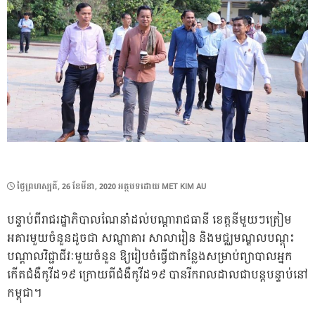
POSTED
ថ្ងៃ​ព្រហស្បតិ៍, 26 ខែ​មីនា, 2020
អត្ថបទដោយ
MET KIM AU
ON
បន្ទាប់ពីរាជរដ្ឋាភិបាលណែនាំដល់បណ្តារាជធានី ខេត្តនីមួយៗត្រៀម
អគារមួយចំនួនដូចជា សណ្ឋាគារ សាលារៀន និងមជ្ឈមណ្ឌលបណ្តុះ
បណ្តាលវិជ្ជាជីវៈមួយចំនួន ឱ្យរៀបចំធ្វើជាកន្លែងសម្រាប់ព្យាបាលអ្នក
កើតជំងឺកូវីដ១៩ ក្រោយពីជំងឺកូវីដ១៩ បានរីករាលដាលជាបន្តបន្ទាប់នៅ
កម្ពុជា។