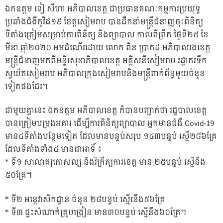
ឯកឧត្តម ទៀ សីហា អភិបាលខេត្ត ជាប្រធានគណៈកម្មការប្រយុទ្ធ
ប្រឆាំងជំងឺកូវីដ១៩ ខែត្តសៀមរាប បានដឹកនាំមន្ត្រីជំនាញចុះពិនិត្យ
ទីតាំងត្រ
ៀមសម្រាប់ការពិនិត្យ និងព្យាបាល កាលពីព្រឹក ថ្ងៃទី២៥ ខែ
មីនា ឆ្នាំ២០២០ អមដំណើរដោយ លោក ពិន ប្រាកដ អភិបាលរងខេត្ត
មន្ត្រីជំនាញមកពីមន្ទីរសុខាភិបាលខេត្ត អគ្គិសនីសៀមរាប រដ្ឋាករទឹក
ស្វយ័តសៀមរាប អភិបាលក្រុងសៀមរាបនិងមន្ត្រីពាក់ព័ន្ធមួយចំនួន
ទៀតផងដែរ។
ជាមួយគ្នានេះ ឯកឧត្តម អភិបាលខេត្ត ក៏បានបញ្ជាក់ថា រដ្ឋបាលខេត្ត
បានត្រៀមបម្រុងអគារ ដើម្បីការពិនិត្យព្យាបាល អ្នកមានជំងឺ Covid-19
មាន៤ទីតាំងបន្ថែមទៀត ដែលមានបន្ទប់សរុប ១៤៣បន្ទប់ ស្មើ២៨៦គ្រែ
ដែលទីតាំងទាំង៤ មានជាអាទិ៍ ៖
* ទី១ សាលាគរុកោសល្យ និងវិក្រឹត្យការខេត្ត មាន ២៥បន្ទប់ ស្មើនឹង
៥០គ្រែ។
* ទី២ អន្តេវាសិកដ្ឋាន ចំនួន ២៨បន្ទប់ ស្មើរនឹង៥៦គ្រែ
* ទី៣ ផ្ទះសំណាក់គ្រូបង្រៀន មាន៣០បន្ទប់ ស្មើនឹង៦០គ្រែ។