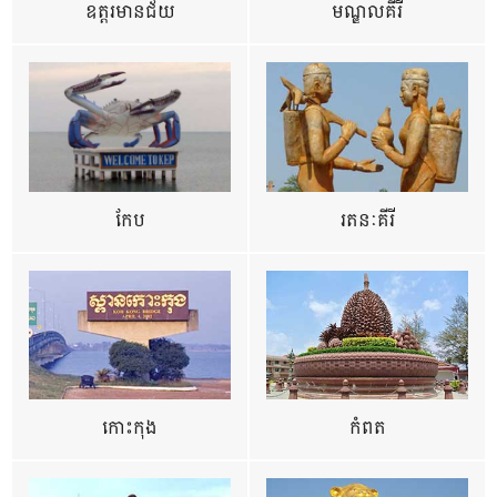
ឧត្ដរមានជ័យ
មណ្ឌលគីរី
កែប
រតនៈគីរី
កោះកុង
កំពត