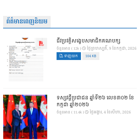
ព័ត៌មានពេញនិយម
ជីវប្រវត្តិសង្ខេបសមាជិកគណបក្ស
ថ្ងៃ​ព្រហស្បតិ៍, 9 ខែ​កក្កដា, 2026
ចំនួនអាន ( 12k )
ទាញយក
104 KB
ទស្សវដ្តីប្រជាជន ឆ្នាំទី២៦ លេខ៣០២ ខែ
កក្កដា ឆ្នាំ២០២៦
ថ្ងៃ​អង្គារ, 4 ខែ​សីហា, 2026
ចំនួនអាន ( 11.4k )